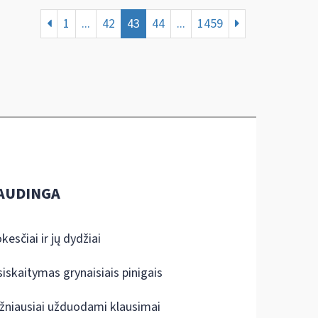
1
...
42
43
44
...
1459
AUDINGA
kesčiai ir jų dydžiai
siskaitymas grynaisiais pinigais
žniausiai užduodami klausimai