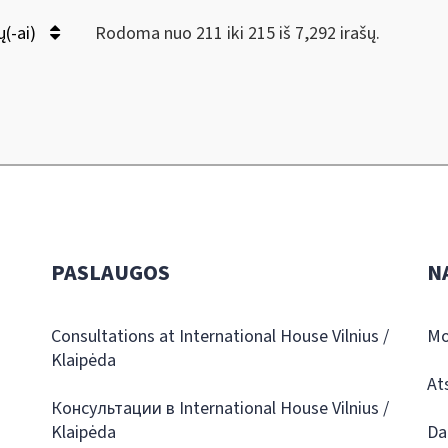
ų(-ai)
Rodoma nuo 211 iki 215 iš 7,292 irašų.
PASLAUGOS
N
Consultations at International House Vilnius /
Mo
Klaipėda
At
Консультации в International House Vilnius /
Klaipėda
Da