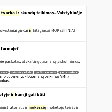
o
tvarka
ir
skundų teikimas...Valstybinėje
okestiniai ginčai
ir
kiti ginčai. MOKESTINIAI
 formoje?
e paskolas, atskaitingų asmenų įsiskolinimus,
 asmuo
suteikta paskola
grąžinta paskola
gauta paskola
imo duomenys » Duomenų teikimas VMI »
mokas,
ptyje
ir
kam ji gali būti
nistratoriaus ir
mokesčių
mokėtojo teisės ir