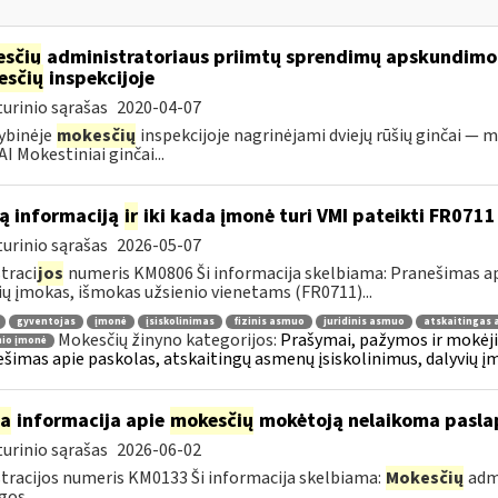
sčių
administratoriaus priimtų sprendimų apskundim
esčių
inspekcijoje
urinio sąrašas
2020-04-07
ybinėje
mokesčių
inspekcijoje nagrinėjami dviejų rūšių ginčai — m
I Mokestiniai ginčai...
ą informaciją
ir
iki kada įmonė turi VMI pateikti FR0711
urinio sąrašas
2026-05-07
traci
jos
numeris KM0806 Ši informacija skelbiama: Pranešimas api
ių įmokas, išmokas užsienio vienetams (FR0711)...
gyventojas
įmonė
įsiskolinimas
fizinis asmuo
juridinis asmuo
atskaitingas
Mokesčių žinyno kategorijos:
Prašymai, pažymos ir mokėj
nio įmonė
šimas apie paskolas, atskaitingų asmenų įsiskolinimus, dalyvių į
ia
informacija apie
mokesčių
mokėtoją nelaikoma pasla
urinio sąrašas
2026-06-02
tracijos numeris KM0133 Ši informacija skelbiama:
Mokesčių
admi
gos...