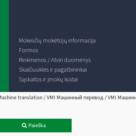
Mokesčių mokėtojų informacija
Formos
Rinkmenos / Atviri duomenys
Skaičiuoklės ir pagalbininkai
Sąskaitos ir įmokų kodai
Machine translation / VMI Машинный перевод / VMI Машин
Paieška