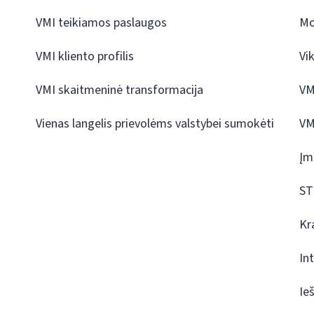
VMI teikiamos paslaugos
Mo
VMI kliento profilis
Vi
VMI skaitmeninė transformacija
VM
Vienas langelis prievolėms valstybei sumokėti
VM
Įm
ST
Kr
In
Ie