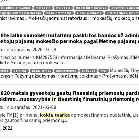
čių administravimas
maį 38 str.
maį 39 str.
mokesčių mokėtojas
informacija apie 
laptyje laikoma informacija
vieša informacija
viešai skelbiama
informacijos slaptum
istravimas » Mokesčių administratoriaus ir mokesčių mokėtojo tei
lite laiku sumokėti nutarimu paskirtos baudos už admi
ntojų pajamų mokesčio permoką pagal Metinę pajamų m
urinio sąrašas
2026-03-24
tracijos numeris KM2875 Ši informacija skelbiama: Prašymas išdė
kėte Metinę pajamų mokesčio...
Mokesčių žiny
emoka
permoka
užskaitymas
gpm permoka
an bauda
mps
nys » Pažymų užsakymas ir prašymų teikimas » Prašymas atidėti
2020 metais gyventojų gautų finansinių priemonių par
eidimo...nuosavybėn
ir
išvestinių finansinių priemonių
urinio sąrašas
2021-03-08
rie FM[1] primena,
kokia
tvarka
apmokestinamos nuolatinių Lietu
s gautos finansinių priemonių...
:
2021