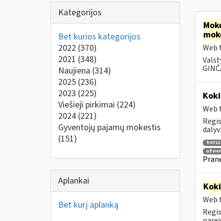
Kategorijos
Moke
mok
Bet kurios kategorijos
2022
(370)
Web t
2021
(348)
Valst
GINČA
Naujiena
(314)
2025
(236)
2023
(225)
Koki
Viešieji pirkimai
(224)
Web t
2024
(221)
Regis
Gyventojų pajamų mokestis
dalyv
(151)
fr0711
užsie
Prane
Aplankai
Kok
Web t
Bet kurį aplanką
Regis
parei