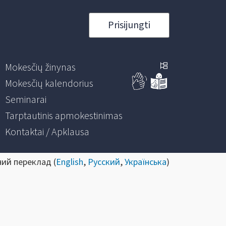
Prisijungti
Mokesčių žinynas
Mokesčių kalendorius
Seminarai
Tarptautinis apmokestinimas
Kontaktai / Apklausa
ний переклад (
English
,
Русский
,
Українська
)