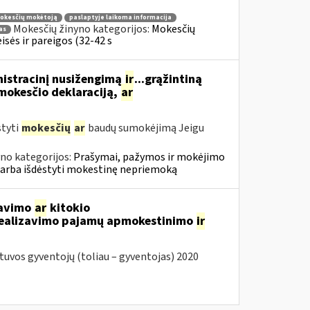
mokesčių mokėtoją
paslaptyje laikoma informacija
Mokesčių žinyno kategorijos:
Mokesčių
as
sės ir pareigos (32-42 s
nistracinį nusižengimą
ir
...grąžintiną
okesčio deklaraciją,
ar
styti
mokesčių
ar
baudų sumokėjimą Jeigu
no kategorijos:
Prašymai, pažymos ir mokėjimo
 arba išdėstyti mokestinę nepriemoką
davimo
ar
kitokio
 realizavimo pajamų apmokestinimo
ir
vos gyventojų (toliau – gyventojas) 2020