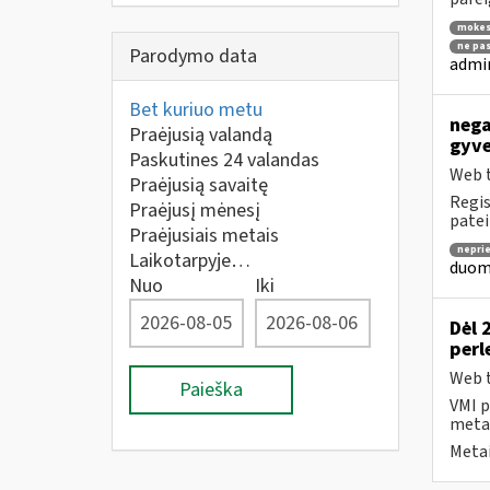
mokes
ne pas
Parodymo data
admin
Bet kuriuo metu
nega
Praėjusią valandą
gyve
Paskutines 24 valandas
Web t
Praėjusią savaitę
Regis
Praėjusį mėnesį
patei
Praėjusiais metais
nepri
Laikotarpyje…
duome
Nuo
Iki
Dėl 
perl
Web t
Paieška
VMI p
metai
Metai