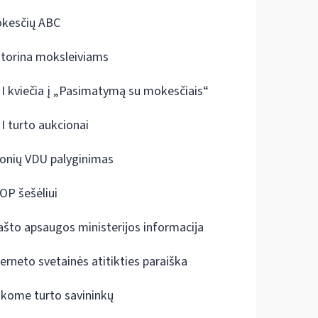
kesčių ABC
ktorina moksleiviams
I kviečia į „Pasimatymą su mokesčiais“
I turto aukcionai
onių VDU palyginimas
OP šešėliui
ašto apsaugos ministerijos informacija
terneto svetainės atitikties paraiška
škome turto savininkų