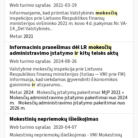
Web turinio sąrašas
2021-03-19
Informuojame, kad priimtas Valstybinės
mokesčių
inspekcijos prie Lietuvos Respublikos finansų
ministerijos viršininko 2021 m. kovo 4 d. įsakymas Nr. VA-
14 „Dėl Valstybinės...
Metai:
2021
Informacinis pranešimas dėl LR
mokesčių
administravimo įstatymo
ir
kitų teisės aktų
Web turinio sąrašas
2024-08-26
Valstybinė mokesčių inspekcija prie Lietuvos
Respublikos finansų ministerijos (toliau — VMI prie FM)
informuoja, kad siekdamas įgyvendinti Ekonomikos
gaivinimo
ir
atsparumo...
Metai:
2024
Mokesčių įstatymų pakeitimai:
MĮP 2021 »
Mokesčių administravimo įstatymo pakeitimai nuo 2024
m.
Mokesčių administravimo įstatymo pakeitimai nuo
2026 m.
Mokestinių nepriemokų išieškojimas
Web turinio sąrašas
2020-04-07
Mokestinių nepriemokų išieškojimas - VMI Mokestinių