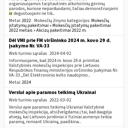
organizuojamos tarptautinės alkoholinių gėrimų
parodos, kuriose neparduodami, tačiau demonstruojami
ir
degustuojami ne tik...
Metai:
2022
Mokesčių žinyno kategorijos:
Mokesčių
įstatymų pakeitimai » Mokesčių įstatymų pakeitimai
2022 metais » Akcizų pakeitimai 2022 m.
Dėl VMI prie FM viršininko 2024 m. kovo 29 d.
įsakymo Nr. VA-33
Web turinio sąrašas
2024-04-02
Informuojame, kad 2024 m. kovo 29 d. priimtas
Valstybinės mokesčių inspekcijos prie Lietuvos
Respublikos finansų ministerijos viršininko įsakymas Nr.
VA-33 „Dėl Elektroninio kvito naudojimo...
Metai:
2024
Verslui apie paramos teikimą Ukrainai
Web turinio sąrašas
2022-03-02
Verslui apie paramos teikimą Ukrainai Valstybinė
mokesčių inspekcija, atsižvelgdama į tai, kad daugėja
atvejų, kai Lietuvos juridiniai ir fiziniai asmenys teikia
paramą, remiant Ukrainą, paaiškina...