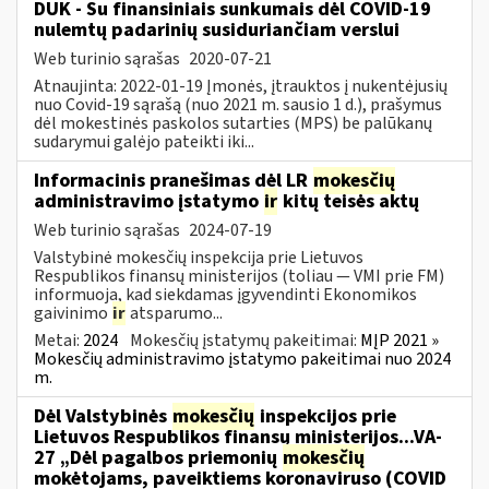
DUK - Su finansiniais sunkumais dėl COVID-19
nulemtų padarinių susiduriančiam verslui
Web turinio sąrašas
2020-07-21
Atnaujinta: 2022-01-19 Įmonės, įtrauktos į nukentėjusių
nuo Covid-19 sąrašą (nuo 2021 m. sausio 1 d.), prašymus
dėl mokestinės paskolos sutarties (MPS) be palūkanų
sudarymui galėjo pateikti iki...
Informacinis pranešimas dėl LR
mokesčių
administravimo įstatymo
ir
kitų teisės aktų
Web turinio sąrašas
2024-07-19
Valstybinė mokesčių inspekcija prie Lietuvos
Respublikos finansų ministerijos (toliau — VMI prie FM)
informuoja, kad siekdamas įgyvendinti Ekonomikos
gaivinimo
ir
atsparumo...
Metai:
2024
Mokesčių įstatymų pakeitimai:
MĮP 2021 »
Mokesčių administravimo įstatymo pakeitimai nuo 2024
m.
Dėl Valstybinės
mokesčių
inspekcijos prie
Lietuvos Respublikos finansų ministerijos...VA-
27 „Dėl pagalbos priemonių
mokesčių
mokėtojams, paveiktiems koronaviruso (COVID