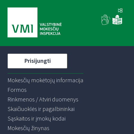
Prisijungti
Mokesčių mokėtojų informacija
Formos
Rinkmenos / Atviri duomenys
Skaičiuoklės ir pagalbininkai
Sąskaitos ir įmokų kodai
Mokesčių žinynas