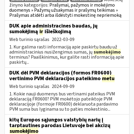
juridiniai asmenys
išdėstymo tvarka
ekstremali situacija
žinyno kategorijos:
Prašymai, pažymos ir mokėjimo
duomenys » Pažymų užsakymas ir prašymų teikimas »
Prašymas atidėti arba išdėstyti mokestinę nepriemoką
DUK apie administracines baudas, jų
sumokėjimą
ir
išieškojimą
Web turinio sąrašas
2022-03-09
1. Kur galima rasti informaciją apie paskirtų baudų už
administracinius nusižengimus sumas, jų
sumokėjimo
terminus? Paaiškinimus, kur galite rasti informaciją apie
paskirtų...
DUK dėl PVM deklaracijos (formos FR0600)
vertinimo PVM deklaracijos pateikimo
metu
Web turinio sąrašas
2024-09-09
1. Kokie nauji duomenys bus vertinami pateikus PVM
deklaraciją FR0600? PVM mokėtojo pateiktoje PVM
deklaracijoje (formoje FR0600) deklaruota pardavimo
PVM suma bus lyginama su to paties mokestinio...
kitų Europos sąjungos valstybių narių į
tarptautines parodas Lietuvoje bei akcizų
sumokėjimo