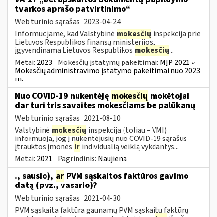
tvarkos aprašo patvirtinimo“
Web turinio sąrašas
2023-04-24
Informuojame, kad Valstybinė
mokesčių
inspekcija prie
Lietuvos Respublikos finansų ministerijos,
įgyvendinama Lietuvos Respublikos
mokesčių
...
Metai:
2023
Mokesčių įstatymų pakeitimai:
MĮP 2021 »
Mokesčių administravimo įstatymo pakeitimai nuo 2023
m.
Nuo COVID-19 nukentėję
mokesčių
mokėtojai
dar turi tris savaites mokesčiams be palūkanų
Web turinio sąrašas
2021-08-10
Valstybinė
mokesčių
inspekcija (toliau – VMI)
informuoja, jog į nukentėjusių nuo COVID-19 sąrašus
įtrauktos įmonės
ir
individualią veiklą vykdantys...
Metai:
2021
Pagrindinis:
Naujiena
., sausio),
ar
PVM sąskaitos faktūros gavimo
datą (pvz., vasario)?
Web turinio sąrašas
2021-04-30
PVM sąskaita faktūra gaunamų PVM sąskaitų faktūrų