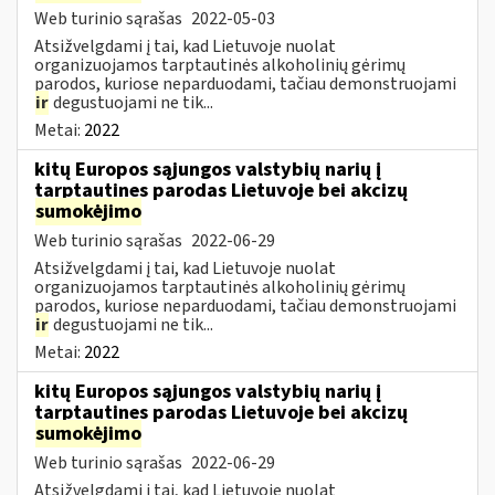
Web turinio sąrašas
2022-05-03
Atsižvelgdami į tai, kad Lietuvoje nuolat
organizuojamos tarptautinės alkoholinių gėrimų
parodos, kuriose neparduodami, tačiau demonstruojami
ir
degustuojami ne tik...
Metai:
2022
kitų Europos sąjungos valstybių narių į
tarptautines parodas Lietuvoje bei akcizų
sumokėjimo
Web turinio sąrašas
2022-06-29
Atsižvelgdami į tai, kad Lietuvoje nuolat
organizuojamos tarptautinės alkoholinių gėrimų
parodos, kuriose neparduodami, tačiau demonstruojami
ir
degustuojami ne tik...
Metai:
2022
kitų Europos sąjungos valstybių narių į
tarptautines parodas Lietuvoje bei akcizų
sumokėjimo
Web turinio sąrašas
2022-06-29
Atsižvelgdami į tai, kad Lietuvoje nuolat