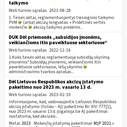
taikymo
Web turinio sąrašas
2023-08-28
1. Teisės aktai, reglamentuojantys tiesioginio taikymo
PVM
ir
(arba) akcizų lengvatas. • Pridėtinės vertės
mokesčio
ir
akcizų taikymo prekėms...
DUK Dėl priemonės „subsidijos įmonėms,
veikiančioms itin paveiktuose sektoriuose“
Web turinio sąrašas
2022-11-16
1.Koks teisės aktas reglamentuoja subsidijų skyrimą
įmonėms? Subsidijų įmonėms, veikiančioms itin
paveiktuose sektoriuose, lėšų skyrimo
ir
administravimo tvarkos aprašas...
Dėl Lietuvos Respublikos akcizų įstatymo
pakeitimo nuo 2023 m. vasario 13 d.
Web turinio sąrašas
2023-02-10
Informuojame, kad, vadovaujantis Lietuvos Respublikos
akcizų įstatymo (toliau − AĮ) pakeitimu Nr. XIV-777[1],
nuo 2023 m. vasario 13 d. įsigalioja šie AĮ pakeitimai:
nustatoma, kad akcizais...
Metai:
2023
Mokesčių įstatymų pakeitimai:
MĮP 2021 »