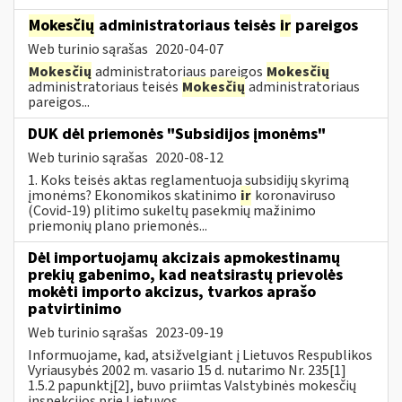
Mokesčių
administratoriaus teisės
ir
pareigos
Web turinio sąrašas
2020-04-07
Mokesčių
administratoriaus pareigos
Mokesčių
administratoriaus teisės
Mokesčių
administratoriaus
pareigos...
DUK dėl priemonės "Subsidijos įmonėms"
Web turinio sąrašas
2020-08-12
1. Koks teisės aktas reglamentuoja subsidijų skyrimą
įmonėms? Ekonomikos skatinimo
ir
koronaviruso
(Covid-19) plitimo sukeltų pasekmių mažinimo
priemonių plano priemonės...
Dėl importuojamų akcizais apmokestinamų
prekių gabenimo, kad neatsirastų prievolės
mokėti importo akcizus, tvarkos aprašo
patvirtinimo
Web turinio sąrašas
2023-09-19
Informuojame, kad, atsižvelgiant į Lietuvos Respublikos
Vyriausybės 2002 m. vasario 15 d. nutarimo Nr. 235[1]
1.5.2 papunktį[2], buvo priimtas Valstybinės mokesčių
inspekcijos prie Lietuvos...