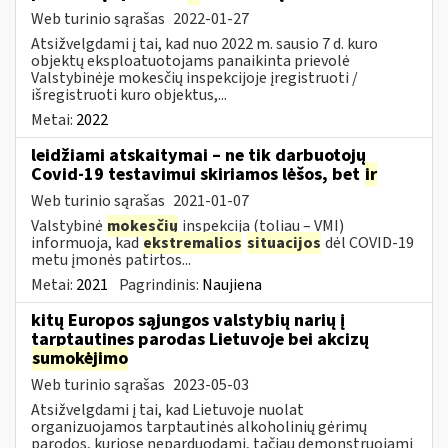
Web turinio sąrašas
2022-01-27
Atsižvelgdami į tai, kad nuo 2022 m. sausio 7 d. kuro
objektų eksploatuotojams panaikinta prievolė
Valstybinėje mokesčių inspekcijoje įregistruoti /
išregistruoti kuro objektus,...
Metai:
2022
leidžiami atskaitymai – ne tik darbuotojų
Covid-19 testavimui skiriamos lėšos, bet
ir
Web turinio sąrašas
2021-01-07
Valstybinė
mokesčių
inspekcija (toliau – VMI)
informuoja, kad
ekstremalios
situacijos
dėl COVID-19
metu įmonės patirtos...
Metai:
2021
Pagrindinis:
Naujiena
kitų Europos sąjungos valstybių narių į
tarptautines parodas Lietuvoje bei akcizų
sumokėjimo
Web turinio sąrašas
2023-05-03
Atsižvelgdami į tai, kad Lietuvoje nuolat
organizuojamos tarptautinės alkoholinių gėrimų
parodos, kuriose neparduodami, tačiau demonstruojami