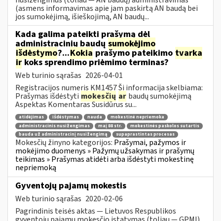
(asmens informavimas apie jam paskirtą AN baudą bei
jos sumokėjimą, išieškojimą, AN baudų...
Kada galima pateikti prašymą dėl
administracinių baudų
sumokėjimo
išdėstymo
?...
Kokia
prašymo pateikimo
tvarka
ir
koks sprendimo priėmimo terminas?
Web turinio sąrašas
2026-04-01
Registracijos numeris KM1457 Ši informacija skelbiama:
Prašymas išdėstyti
mokesčių
ar
baudų sumokėjimą
Aspektas Komentaras Susidūrus su...
atidėjimas
išdėstymas
nauda
mokestinė nepriemoka
administracinis nusižengimas
maį 88 str.
mokestinės paskolos sutartis
bauda už administracinį nusižengimą
supaprastintas procesas
Mokesčių žinyno kategorijos:
Prašymai, pažymos ir
mokėjimo duomenys » Pažymų užsakymas ir prašymų
teikimas » Prašymas atidėti arba išdėstyti mokestinę
nepriemoką
Gyventojų pajamų mokestis
Web turinio sąrašas
2020-02-06
Pagrindinis teisės aktas — Lietuvos Respublikos
gyventojų pajamų mokesčio įstatymas (toliau — GPMĮ).