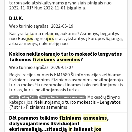
tarpusavio atsiskaitymams grynaisiais pinigais nuo
2022-11-01? Nuo 2022-11-01 įsigalioja...
D.U.K.
Web turinio sąrašas
2022-05-19
Kas yra laikoma nelaimių aukomis? Asmenys, bėgantys
nuo Rusi
jos
agresi
jos
ir atvykstantys į Europos Sąjungą,
arba asmenys, nukentėję nuo...
Kokios nekilnojamojo turto mokesčio lengvatos
taikomos
fiziniams
asmenims
?
Web turinio sąrašas
2026-01-07
Registracijos numeris KM1580 Ši informacija skelbiama:
Fiziniams asmenims Fiziniams asmenims nekilnojamojo
turto mokesčiu neapmokestinamas toks nekilnojamasis
turtas, kuris: nekilnojamasis turtas...
Mokesčių žinyno
ntm
ntmį 7 str.
lengvatos fiziniams asmenims
kategorijos:
Nekilnojamojo turto mokestis » Lengvatos
(7 str.) » Fiziniams asmenims
Dėl paramos teikimo
fiziniams
asmenims
,
dalyvaujantiems likviduojant
ekstremaliąją...situaciją
ir
šalinant
jos