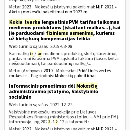
Metai:
2023
Mokesčių įstatymų pakeitimai:
MĮP 2021 »
Akcizų mokesčių pakeitimai nuo 2023 m.
Kokia
tvarka
lengvatinis PVM tarifas taikomas
medienos produktams (įskaitant malkas...), kai
jie parduodami
fiziniams
asmenims
, kuriems
už kietą kurą kompensacijas teikia
Web turinio sąrašas
2019-03-08
Kai malkų
ir
/
ar
medienos produktų, skirtų kūrenimui,
pardavimui išrašoma PVM sąskaita faktūra (kasos kvitas
neišduodamas), tai parduodamų malkų /...
Metai (Archyvas):
2019
Mokesčiai:
Pridėtinės vertės
mokestis
Pagrindinis:
Mokesčių pakeitimai
Informacinis pranešimas dėl
Mokesčių
administravimo įstatymo, Valstybinio
socialinio
Web turinio sąrašas
2022-12-27
Valstybinė mokesčių inspekcija prie Lietuvos
Respublikos finansų ministerijos (toliau — VMI prie FM)
informuoja, jog 202
2
-1
2
-13 įstatymu Nr....
Metai:
2022
Mokesčių įstatymų pakeitimai:
MĮP 2021 »