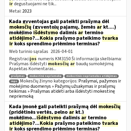
ir
degustuojami ne tik...
Metai:
2023
Kada gyventojas gali pateikti prašymą dėl
mokesčių
(gyventojų pajamų, žemės
ar
kt....)
mokėjimo
išdėstymo
dalimis
ar
termino
atidėjimo
?...
Kokia
prašymo pateikimo
tvarka
ir
koks sprendimo priėmimo terminas?
Web turinio sąrašas
2026-04-01
Registraci
jos
numeris KM3150 Ši informacija skelbiama:
Prašymas išdėstyti
mokesčių
ar
baudų sumokėjimą
Aspektas Komentaras...
prašymas
mokestinė nepriemoka
mokestinės nepriemokos atidėjimas
Mokesčių žinyno kategorijos:
Prašymai, pažymos ir
mps
mokėjimo duomenys » Pažymų užsakymas ir prašymų
teikimas » Prašymas atidėti arba išdėstyti mokestinę
nepriemoką
Kada įmonė gali pateikti prašymą dėl
mokesčių
(pridėtinės vertės, pelno
ar
kt.)
mokėjimo...
išdėstymo
dalimis
ar
termino
atidėjimo
?...
Kokia
prašymo pateikimo
tvarka
ir
koks sprendimo priėmimo terminas?