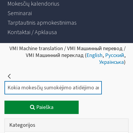
Mokesčių kalendorius
Seminarai
Tarptautinis apmokestinimas
Kontaktai / Apklausa
VMI Machine translation / VMI Машинный перевод /
VMI Машинний переклад (
English
,
Русский
,
Українська
)
Paieška
Kategorijos