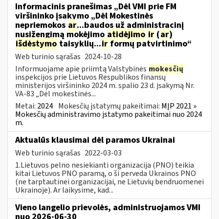
Informacinis pranešimas „Dėl VMI prie FM
viršininko įsakymo „Dėl Mokestinės
nepriemokos
ar
...baudos už administracinį
nusižengimą mokėjimo
atidėjimo
ir
(
ar
)
išdėstymo
taisyklių...
ir
formų patvirtinimo“
Web turinio sąrašas
2024-10-28
Informuojame apie priimtą Valstybinės
mokesčių
inspekcijos prie Lietuvos Respublikos finansų
ministerijos viršininko 2024 m. spalio 23 d. įsakymą Nr.
VA-83 „Dėl mokestinės...
Metai:
2024
Mokesčių įstatymų pakeitimai:
MĮP 2021 »
Mokesčių administravimo įstatymo pakeitimai nuo 2024
m.
Aktualūs klausimai dėl paramos Ukrainai
Web turinio sąrašas
2022-03-03
1.Lietuvos pelno nesiekianti organizacija (PNO) teikia
kitai Lietuvos PNO paramą, o ši perveda Ukrainos PNO
(ne tarptautinei organizacijai, ne Lietuvių bendruomenei
Ukrainoje). Ar laikysime, kad...
Vieno langelio prievolės, administruojamos VMI
nuo 2026-06-30