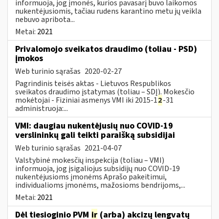
informuoja, jog įmonės, kurios pavasarį buvo laikomos
nukentėjusiomis, tačiau rudens karantino metu jų veikla
nebuvo apribota...
Metai:
2021
Privalomojo sveikatos draudimo (toliau - PSD)
įmokos
Web turinio sąrašas
2020-02-27
Pagrindinis teisės aktas - Lietuvos Respublikos
sveikatos draudimo įstatymas (toliau – SDĮ). Mokesčio
mokėtojai - Fiziniai asmenys VMI iki 2015-1
2
-31
administruoja:...
VMI: daugiau nukentėjusių nuo COVID-19
verslininkų gali teikti paraišką subsidijai
Web turinio sąrašas
2021-04-07
Valstybinė mokesčių inspekcija (toliau – VMI)
informuoja, jog įsigaliojus subsidijų nuo COVID-19
nukentėjusioms įmonėms Aprašo pakeitimui,
individualioms įmonėms, mažosioms bendrijoms,...
Metai:
2021
Dėl tiesioginio PVM
ir
(arba) akcizų lengvatų