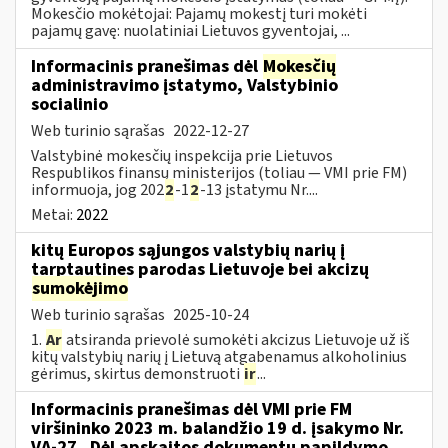
Mokesčio mokėtojai: Pajamų mokestį turi mokėti
pajamų gavę: nuolatiniai Lietuvos gyventojai, ...
Informacinis pranešimas dėl
Mokesčių
administravimo įstatymo, Valstybinio
socialinio
Web turinio sąrašas
2022-12-27
Valstybinė mokesčių inspekcija prie Lietuvos
Respublikos finansų ministerijos (toliau — VMI prie FM)
informuoja, jog 202
2
-1
2
-13 įstatymu Nr....
Metai:
2022
kitų Europos sąjungos valstybių narių į
tarptautines parodas Lietuvoje bei akcizų
sumokėjimo
Web turinio sąrašas
2025-10-24
1.
Ar
atsiranda prievolė sumokėti akcizus Lietuvoje už iš
kitų valstybių narių į Lietuvą atgabenamus alkoholinius
gėrimus, skirtus demonstruoti
ir
...
Informacinis pranešimas dėl VMI prie FM
viršininko 2023 m. balandžio 19 d. įsakymo Nr.
VA-27 „Dėl apskaitos dokumentų papildymo