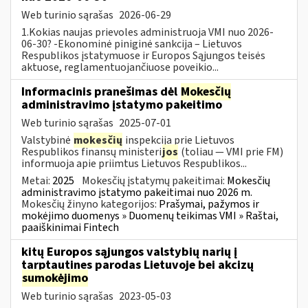
Web turinio sąrašas
2026-06-29
1.Kokias naujas prievoles administruoja VMI nuo 2026-
06-30? -Ekonominė piniginė sankcija – Lietuvos
Respublikos įstatymuose ir Europos Sąjungos teisės
aktuose, reglamentuojančiuose poveikio...
Informacinis pranešimas dėl
Mokesčių
administravimo įstatymo pakeitimo
Web turinio sąrašas
2025-07-01
Valstybinė
mokesčių
inspekcija prie Lietuvos
Respublikos finansų ministeri
jos
(toliau — VMI prie FM)
informuoja apie priimtus Lietuvos Respublikos...
Metai:
2025
Mokesčių įstatymų pakeitimai:
Mokesčių
administravimo įstatymo pakeitimai nuo 2026 m.
Mokesčių žinyno kategorijos:
Prašymai, pažymos ir
mokėjimo duomenys » Duomenų teikimas VMI » Raštai,
paaiškinimai Fintech
kitų Europos sąjungos valstybių narių į
tarptautines parodas Lietuvoje bei akcizų
sumokėjimo
Web turinio sąrašas
2023-05-03