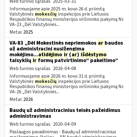
Web turinio sąrašas
2025-03-31
Informuojame apie 2025 m. kovo 26 d. priimtą
Valstybinės
mokesčių
inspekcijos prie Lietuvos
Respublikos finansų ministerijos viršininko įsakymą Nr.
VA-23 „Dėl Valstybinės...
Metai:
2025
VA-83 „Dėl Mokestinės nepriemokos
ar
baudos
už administracinį nusižengimą
mokėjimo...
atidėjimo
ir
(
ar
)
išdėstymo
taisyklių
ir
formų patvirtinimo“ pakeitimo“
Web turinio sąrašas
2026-04-08
Informuojame apie 2026 m. kovo 31 d. priimtą
Valstybinės
mokesčių
inspekcijos prie Lietuvos
Respublikos finansų ministerijos viršininko įsakymą Nr.
VA-26 „Dėl Valstybinės...
Metai:
2026
Baudų už administracinius teisės pažeidimus
administravimas
Web turinio sąrašas
2020-04-09
Paslaugos pavadinimas - Baudų už administracinius
nusižengimus (toliau — AN baudų) administravimas