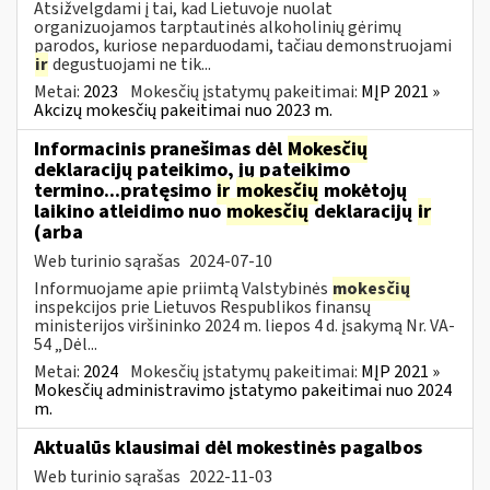
Atsižvelgdami į tai, kad Lietuvoje nuolat
organizuojamos tarptautinės alkoholinių gėrimų
parodos, kuriose neparduodami, tačiau demonstruojami
ir
degustuojami ne tik...
Metai:
2023
Mokesčių įstatymų pakeitimai:
MĮP 2021 »
Akcizų mokesčių pakeitimai nuo 2023 m.
Informacinis pranešimas dėl
Mokesčių
deklaracijų pateikimo, jų pateikimo
termino...pratęsimo
ir
mokesčių
mokėtojų
laikino atleidimo nuo
mokesčių
deklaracijų
ir
(arba
Web turinio sąrašas
2024-07-10
Informuojame apie priimtą Valstybinės
mokesčių
inspekcijos prie Lietuvos Respublikos finansų
ministerijos viršininko 2024 m. liepos 4 d. įsakymą Nr. VA-
54 „Dėl...
Metai:
2024
Mokesčių įstatymų pakeitimai:
MĮP 2021 »
Mokesčių administravimo įstatymo pakeitimai nuo 2024
m.
Aktualūs klausimai dėl mokestinės pagalbos
Web turinio sąrašas
2022-11-03