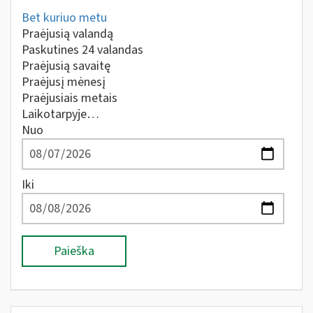
Bet kuriuo metu
Praėjusią valandą
Paskutines 24 valandas
Praėjusią savaitę
Praėjusį mėnesį
Praėjusiais metais
Laikotarpyje…
Nuo
Iki
Paieška