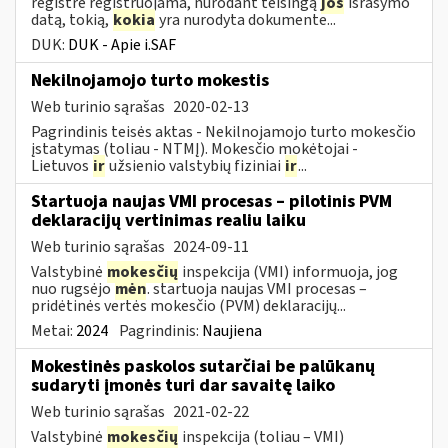
registre registruojama, nurodant teisingą
jos
išrašymo
datą, tokią,
kokia
yra nurodyta dokumente...
DUK:
DUK - Apie i.SAF
Nekilnojamojo turto mokestis
Web turinio sąrašas
2020-02-13
Pagrindinis teisės aktas - Nekilnojamojo turto mokesčio
įstatymas (toliau - NTMĮ). Mokesčio mokėtojai -
Lietuvos
ir
užsienio valstybių fiziniai
ir
...
Startuoja naujas VMI procesas – pilotinis PVM
deklaracijų vertinimas realiu laiku
Web turinio sąrašas
2024-09-11
Valstybinė
mokesčių
inspekcija (VMI) informuoja, jog
nuo rugsėjo
mėn
. startuoja naujas VMI procesas –
pridėtinės vertės mokesčio (PVM) deklaracijų...
Metai:
2024
Pagrindinis:
Naujiena
Mokestinės paskolos sutarčiai be palūkanų
sudaryti įmonės turi dar savaitę laiko
Web turinio sąrašas
2021-02-22
Valstybinė
mokesčių
inspekcija (toliau – VMI)