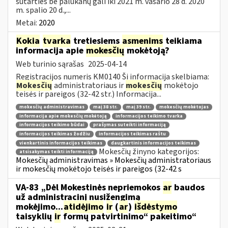
sutarties be palūkanų gali iki 2021 m. vasario 28 d. 2020
m. spalio 20 d.,...
Metai:
2020
Kokia
tvarka
tretiesiems
asmenims
teikiama
informacija apie
mokesčių
mokėtoją?
Web turinio sąrašas
2025-04-14
Registracijos numeris KM0140 Ši informacija skelbiama:
Mokesčių
administratoriaus ir
mokesčių
mokėtojo
teisės ir pareigos (32-42 str.) Informacija...
mokesčių administravimas
maį 38 str.
maį 39 str.
mokesčių mokėtojas
informacija apie mokesčių mokėtoją
informacijos teikimo tvarka
informacijos teikimo būdai
prašymas suteikti informaciją
informacijos teikimas žodžiu
informacijos teikimas raštu
vienkartinis informacijos teikimas
daugkartinis informacijos teikimas
Mokesčių žinyno kategorijos:
atsisakymas teikti informaciją
Mokesčių administravimas » Mokesčių administratoriaus
ir mokesčių mokėtojo teisės ir pareigos (32-42 s
VA-83 „Dėl Mokestinės nepriemokos
ar
baudos
už administracinį nusižengimą
mokėjimo...
atidėjimo
ir
(
ar
)
išdėstymo
taisyklių
ir
formų patvirtinimo“ pakeitimo“