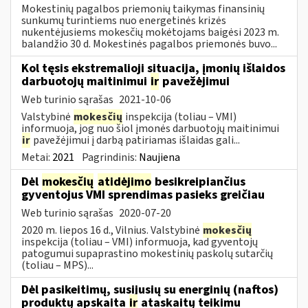
Mokestinių pagalbos priemonių taikymas finansinių
sunkumų turintiems nuo energetinės krizės
nukentėjusiems mokesčių mokėtojams baigėsi 2023 m.
balandžio 30 d. Mokestinės pagalbos priemonės buvo...
Kol tęsis ekstremalioji situacija, įmonių išlaidos
darbuotojų maitinimui
ir
pavežėjimui
Web turinio sąrašas
2021-10-06
Valstybinė
mokesčių
inspekcija (toliau – VMI)
informuoja, jog nuo šiol įmonės darbuotojų maitinimui
ir
pavežėjimui į darbą patiriamas išlaidas gali...
Metai:
2021
Pagrindinis:
Naujiena
Dėl
mokesčių
atidėjimo
besikreipiančius
gyventojus VMI sprendimas pasieks greičiau
Web turinio sąrašas
2020-07-20
2020 m. liepos 16 d., Vilnius. Valstybinė
mokesčių
inspekcija (toliau – VMI) informuoja, kad gyventojų
patogumui supaprastino mokestinių paskolų sutarčių
(toliau – MPS)...
Dėl pasikeitimų, susijusių su energinių (naftos)
produktų apskaita
ir
ataskaitų teikimu