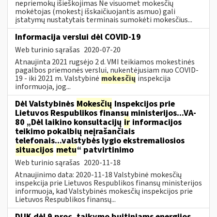
nepriemokų išieškojimas Ne visuomet mokesčių
mokėtojas (mokestį išskaičiuojantis asmuo) gali
įstatymų nustatytais terminais sumokėti mokesčius...
Informacija verslui dėl COVID-19
Web turinio sąrašas
2020-07-20
Atnaujinta 2021 rugsėjo 2 d. VMI teikiamos mokestinės
pagalbos priemonės verslui, nukentėjusiam nuo COVID-
19 - iki 2021 m. Valstybinė
mokesčių
inspekcija
informuoja, jog...
Dėl Valstybinės
Mokesčių
Inspekcijos prie
Lietuvos Respublikos finansų ministerijos...VA-
80 „Dėl laikino konsultacijų
ir
informacijos
teikimo pokalbių neįrašančiais
telefonais...valstybės lygio ekstremaliosios
situacijos
metu
“ patvirtinimo
Web turinio sąrašas
2020-11-18
Atnaujinimo data: 2020-11-18 Valstybinė mokesčių
inspekcija prie Lietuvos Respublikos finansų ministerijos
informuoja, kad Valstybinės mokesčių inspekcijos prie
Lietuvos Respublikos finansų...
DUK dėl 9 proc. taikymo buitiniams energijos