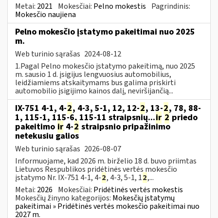
Metai:
2021
Mokesčiai:
Pelno mokestis
Pagrindinis:
Mokesčio naujiena
Pelno mokesčio įstatymo pakeitimai nuo 2025
m.
Web turinio sąrašas
2024-08-12
1.Pagal Pelno mokesčio įstatymo pakeitimą, nuo 2025
m. sausio 1 d. įsigijus lengvuosius automobilius,
leidžiamiems atskaitymams bus galima priskirti
automobilio įsigijimo kainos dalį, neviršijančią...
IX-751 4-1, 4-
2
, 4-3, 5-1, 12, 12-
2
, 13-
2
, 78, 88-
1, 115-1, 115-6, 115-11 straipsnių...
ir
2
priedo
pakeitimo
ir
4-
2
straipsnio pripažinimo
netekusiu galios
Web turinio sąrašas
2026-08-07
Informuojame, kad 2026 m. birželio 18 d. buvo priimtas
Lietuvos Respublikos pridėtinės vertės mokesčio
įstatymo Nr. IX-751 4-1, 4-
2
, 4-3, 5-1, 1
2
,...
Metai:
2026
Mokesčiai:
Pridėtinės vertės mokestis
Mokesčių žinyno kategorijos:
Mokesčių įstatymų
pakeitimai » Pridėtinės vertės mokesčio pakeitimai nuo
2027 m.