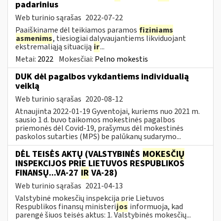
padarinius
Web turinio sąrašas
2022-07-22
Paaiškiname dėl teikiamos paramos
fiziniams
asmenims
, tiesiogiai dalyvaujantiems likviduojant
ekstremaliąją situaciją
ir
...
Metai:
2022
Mokesčiai:
Pelno mokestis
DUK dėl pagalbos vykdantiems individualią
veiklą
Web turinio sąrašas
2020-08-12
Atnaujinta 2022-01-19 Gyventojai, kuriems nuo 2021 m.
sausio 1 d. buvo taikomos mokestinės pagalbos
priemonės dėl Covid-19, prašymus dėl mokestinės
paskolos sutarties (MPS) be palūkanų sudarymo...
DĖL TEISĖS AKTŲ (VALSTYBINĖS
MOKESČIŲ
INSPEKCIJOS PRIE LIETUVOS RESPUBLIKOS
FINANSŲ...VA-27
IR
VA-28)
Web turinio sąrašas
2021-04-13
Valstybinė mokesčių inspekcija prie Lietuvos
Respublikos finansų ministeri
jos
informuoja, kad
parengė šiuos teisės aktus: 1. Valstybinės mokesčių...