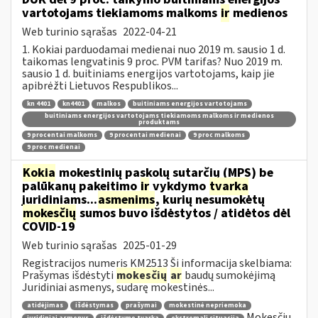
vartotojams tiekiamoms malkoms
ir
medienos
Web turinio sąrašas
2022-04-21
1. Kokiai parduodamai medienai nuo 2019 m. sausio 1 d.
taikomas lengvatinis 9 proc. PVM tarifas? Nuo 2019 m.
sausio 1 d. buitiniams energijos vartotojams, kaip jie
apibrėžti Lietuvos Respublikos...
kn 4401
kn4401
malkos
buitiniams energijos vartotojams
buitiniams energijos vartotojams tiekiamoms malkoms ir medienos
produktams
9 procentai malkoms
9 procentai medienai
9 proc malkoms
9 proc medienai
Kokia
mokestinių paskolų sutarčių (MPS) be
palūkanų pakeitimo
ir
vykdymo
tvarka
juridiniams...
asmenims
, kurių nesumokėtų
mokesčių
sumos buvo išdėstytos / atidėtos dėl
COVID-19
Web turinio sąrašas
2025-01-29
Registracijos numeris KM2513 Ši informacija skelbiama:
Prašymas išdėstyti
mokesčių
ar
baudų sumokėjimą
Juridiniai asmenys, sudarę mokestinės...
atidėjimas
išdėstymas
prašymai
mokestinė nepriemoka
Mokesčių