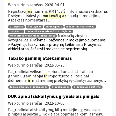
Web turinio sąrašas
2026-04-01
Registraci
jos
numeris KM1453 Ši informacija skelbiama:
Prašymas išdėstyti
mokesčių
ar
baudų sumokėjimą
Aspektas Komentaras...
atidėjimas
išdėstymas
sumokėjimas
mokestinė nepriemoka
maį 88 str.
mokestinės nepriemokos atidėjimas
Mokesčių žinyno
mokestinės nepriemokos išdėstymas
kategorijos:
Prašymai, pažymos ir mokėjimo duomenys
» Pažymų užsakymas ir prašymų teikimas » Prašymas
atidėti arba išdėstyti mokestinę nepriemoką
Tabako gaminių atsekamumas
Web turinio sąrašas
2022-05-25
Pagrindiniai veiksmai, kuriuos turi atlikti tabako
gaminių gamintojai
ir
importuotojai, taip pat
didmeninę
ir
mažmeninę prekybą vykdantys asmenys ...
tabako gaminių atsekamumas
atsekamumas
atsekamumo sistema
DUK apie atsiskaitymus grynaisiais pinigais
Web turinio sąrašas
2022-10-06
Pagrindiniai atsiskaitymų, kitų mokėjimų grynaisiais
pinigais aspektai 1. Kokie apribojimai taikomi asmenų