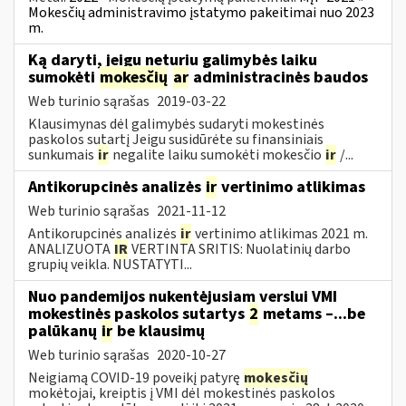
Mokesčių administravimo įstatymo pakeitimai nuo 2023
m.
Ką daryti, jeigu neturiu galimybės laiku
sumokėti
mokesčių
ar
administracinės baudos
Web turinio sąrašas
2019-03-22
Klausimynas dėl galimybės sudaryti mokestinės
paskolos sutartį Jeigu susidūrėte su finansiniais
sunkumais
ir
negalite laiku sumokėti mokesčio
ir
/...
Antikorupcinės analizės
ir
vertinimo atlikimas
Web turinio sąrašas
2021-11-12
Antikorupcinės analizės
ir
vertinimo atlikimas 2021 m.
ANALIZUOTA
IR
VERTINTA SRITIS: Nuolatinių darbo
grupių veikla. NUSTATYTI...
Nuo pandemijos nukentėjusiam verslui VMI
mokestinės paskolos sutartys
2
metams –...be
palūkanų
ir
be klausimų
Web turinio sąrašas
2020-10-27
Neigiamą COVID-19 poveikį patyrę
mokesčių
mokėtojai, kreiptis į VMI dėl mokestinės paskolos