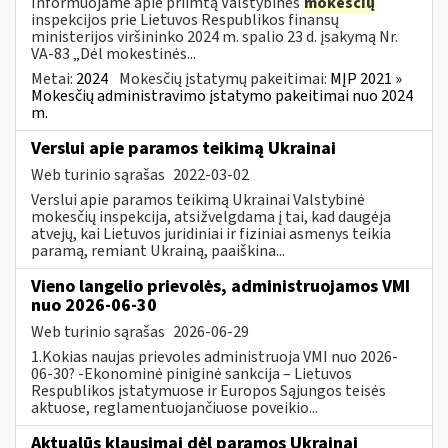
Informuojame apie priimtą Valstybinės
mokesčių
inspekcijos prie Lietuvos Respublikos finansų
ministerijos viršininko 2024 m. spalio 23 d. įsakymą Nr.
VA-83 „Dėl mokestinės...
Metai:
2024
Mokesčių įstatymų pakeitimai:
MĮP 2021 »
Mokesčių administravimo įstatymo pakeitimai nuo 2024
m.
Verslui apie paramos teikimą Ukrainai
Web turinio sąrašas
2022-03-02
Verslui apie paramos teikimą Ukrainai Valstybinė
mokesčių inspekcija, atsižvelgdama į tai, kad daugėja
atvejų, kai Lietuvos juridiniai ir fiziniai asmenys teikia
paramą, remiant Ukrainą, paaiškina...
Vieno langelio prievolės, administruojamos VMI
nuo 2026-06-30
Web turinio sąrašas
2026-06-29
1.Kokias naujas prievoles administruoja VMI nuo 2026-
06-30? -Ekonominė piniginė sankcija – Lietuvos
Respublikos įstatymuose ir Europos Sąjungos teisės
aktuose, reglamentuojančiuose poveikio...
Aktualūs klausimai dėl paramos Ukrainai