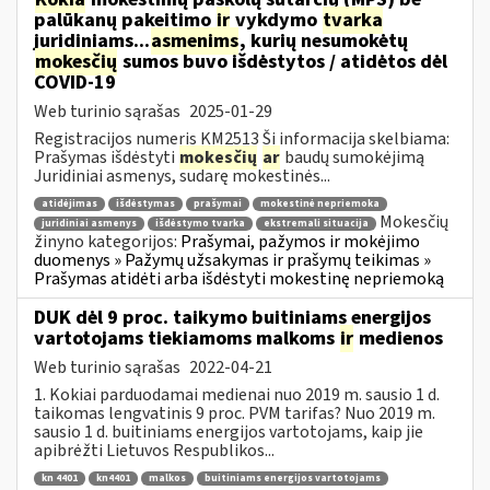
palūkanų pakeitimo
ir
vykdymo
tvarka
juridiniams...
asmenims
, kurių nesumokėtų
mokesčių
sumos buvo išdėstytos / atidėtos dėl
COVID-19
Web turinio sąrašas
2025-01-29
Registracijos numeris KM2513 Ši informacija skelbiama:
Prašymas išdėstyti
mokesčių
ar
baudų sumokėjimą
Juridiniai asmenys, sudarę mokestinės...
atidėjimas
išdėstymas
prašymai
mokestinė nepriemoka
Mokesčių
juridiniai asmenys
išdėstymo tvarka
ekstremali situacija
žinyno kategorijos:
Prašymai, pažymos ir mokėjimo
duomenys » Pažymų užsakymas ir prašymų teikimas »
Prašymas atidėti arba išdėstyti mokestinę nepriemoką
DUK dėl 9 proc. taikymo buitiniams energijos
vartotojams tiekiamoms malkoms
ir
medienos
Web turinio sąrašas
2022-04-21
1. Kokiai parduodamai medienai nuo 2019 m. sausio 1 d.
taikomas lengvatinis 9 proc. PVM tarifas? Nuo 2019 m.
sausio 1 d. buitiniams energijos vartotojams, kaip jie
apibrėžti Lietuvos Respublikos...
kn 4401
kn4401
malkos
buitiniams energijos vartotojams