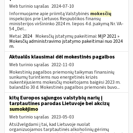
Web turinio sąrašas
2024-07-10
Informuojame apie priimtą Valstybinės
mokesčių
inspekcijos prie Lietuvos Respublikos finansų
ministerijos viršininko 2024 m. liepos 4 d. įsakymą Nr. VA-
54 „Dėl...
Metai:
2024
Mokesčių įstatymų pakeitimai:
MĮP 2021 »
Mokesčių administravimo įstatymo pakeitimai nuo 2024
m.
Aktualūs klausimai dėl mokestinės pagalbos
Web turinio sąrašas
2022-11-03
Mokestinių pagalbos priemonių taikymas finansinių
sunkumų turintiems nuo energetinės krizės
nukentėjusiems mokesčių mokėtojams baigėsi 2023 m.
balandžio 30 d. Mokestinės pagalbos priemonės buvo...
kitų Europos sąjungos valstybių narių į
tarptautines parodas Lietuvoje bei akcizų
sumokėjimo
Web turinio sąrašas
2023-05-03
Atsižvelgdami į tai, kad Lietuvoje nuolat
organizuojamos tarptautinės alkoholinių gėrimų