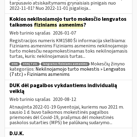
tarpusavio atsiskaitymams grynaisiais pinigais nuo
2022-11-01? Nuo 2022-11-01 įsigalioja...
Kokios nekilnojamojo turto mokesčio lengvatos
taikomos
fiziniams
asmenims
?
Web turinio sąrašas
2026-01-07
Registracijos numeris KM1580 Ši informacija skelbiama:
Fiziniams asmenims Fiziniams asmenims nekilnojamojo
turto mokesčiu neapmokestinamas toks nekilnojamasis
turtas, kuris: nekilnojamasis turtas...
Mokesčių žinyno
ntm
ntmį 7 str.
lengvatos fiziniams asmenims
kategorijos:
Nekilnojamojo turto mokestis » Lengvatos
(7 str.) » Fiziniams asmenims
DUK dėl pagalbos vykdantiems individualią
veiklą
Web turinio sąrašas
2020-08-12
Atnaujinta 2022-01-19 Gyventojai, kuriems nuo 2021 m.
sausio 1 d. buvo taikomos mokestinės pagalbos
priemonės dėl Covid-19, prašymus dėl mokestinės
paskolos sutarties (MPS) be palūkanų sudarymo...
D.U.K.