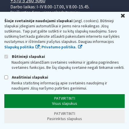
+370 5 260 5060
Darbo laikas: I-IV 8.00-17.00, V 8.00-15.45.
Prieššventinę dieną - viena valanda trumpiau.
U
Kiekvieno mėnesio antrą penktadienį 8.00 val. - 12.00 val.
Šioje svetainėje naudojami slapukai
(angl. cookies). Būtinieji
Mano VMI
Paklausimas per
slapukai įdiegiami automatiškai ir jiems nėra reikalingas Jūsų
sutikimas. Taip pat galite sutikti ir su kitų slapukų naudojimu. Savo
sutikimą bet kada galėsite atšaukti pakeisdami interneto naršyklės
nustatymus ir ištrindami įrašytus slapukus. Daugiau informacijos
Slapukų politika
;
Privatumo politika.
Būtinieji slapukai
Naudojami sklandžiam svetainės veikimui ir įgalina pagrindines
Valstybinė mokesčių inspekcija prie Lietuvos
svetainės funkcijas. Be šių slapukų svetainė negali tinkamai veikti.
Respublikos finansų ministerijos
Analitiniai slapukai
Biudžetinė įstaiga. Juridinio asmens kodas — 188659752,
Renka statistinę informaciją apie svetainės naudojimą ir
adresas: Vasario 16-osios g. 14, 01107 Vilnius, Lietuva, el.paštas:
naudojami Jūsų naršymo patirties gerinimui.
vmi@vmi.lt
, E. pristatymo dėžutės adresas 188659752
Duomenys apie Valstybinę mokesčių inspekciją prie Lietuvos
PATVIRTINTI
Respublikos finansų ministerijos kaupiami ir saugomi Juridinių
Visus slapukus
asmenų registre
PATVIRTINTI
Pasirinktus slapukus