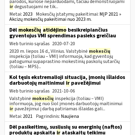
parodos, kuriose neparduodami, tačiau demonstruojami
ir
degustuojami ne tik...
Metai:
2023
Mokesčių įstatymų pakeitimai:
MĮP 2021 »
Akcizų mokesčių pakeitimai nuo 2023 m.
Dėl
mokesčių
atidėjimo
besikreipiančius
gyventojus VMI sprendimas pasieks greičiau
Web turinio sąrašas
2020-07-20
2020 m. liepos 16 d., Vilnius. Valstybinė
mokesčių
inspekcija (toliau – VMI) informuoja, kad gyventojų
patogumui supaprastino mokestinių paskolų sutarčių
(toliau – MPS)...
Kol tęsis ekstremalioji situacija, įmonių išlaidos
darbuotojų maitinimui
ir
pavežėjimui
Web turinio sąrašas
2021-10-06
Valstybinė
mokesčių
inspekcija (toliau – VMI)
informuoja, jog nuo šiol įmonės darbuotojų maitinimui
ir
pavežėjimui į darbą patiriamas išlaidas gali...
Metai:
2021
Pagrindinis:
Naujiena
Dėl pasikeitimų, susijusių su energinių (naftos)
produktų apskaita
ir
ataskaitų teikimu