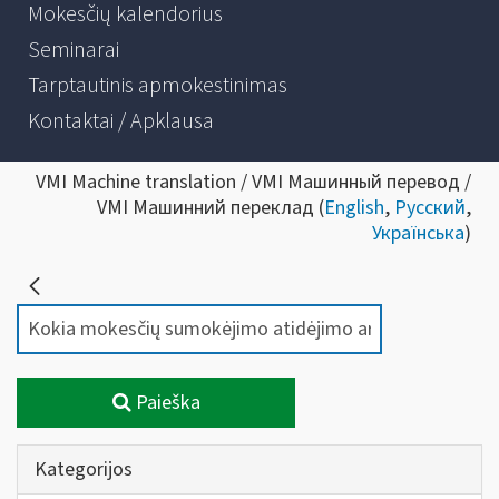
Mokesčių kalendorius
Seminarai
Tarptautinis apmokestinimas
Kontaktai / Apklausa
VMI Machine translation / VMI Машинный перевод /
VMI Машинний переклад (
English
,
Русский
,
Українська
)
Paieška
Kategorijos