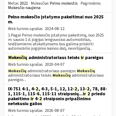
Metai:
2021
Mokesčiai:
Pelno mokestis
Pagrindinis:
Mokesčio naujiena
Pelno mokesčio įstatymo pakeitimai nuo 2025
m.
Web turinio sąrašas
2024-08-12
1.Pagal Pelno mokesčio įstatymo pakeitimą, nuo 2025
m. sausio 1 d. įsigijus lengvuosius automobilius,
leidžiamiems atskaitymams bus galima priskirti
automobilio įsigijimo kainos dalį, neviršijančią...
Mokesčių
administratoriaus teisės
ir
pareigos
Web turinio sąrašas
2020-04-07
Mokesčių
administratoriaus pareigos
Mokesčių
administratoriaus teisės
Mokesčių
administratoriaus
pareigos...
IX-751 4-1, 4-
2
, 4-3, 5-1, 12, 12-
2
, 13-
2
, 78, 88-
1, 115-1, 115-6, 115-11 straipsnių...
ir
2
priedo
pakeitimo
ir
4-
2
straipsnio pripažinimo
netekusiu galios
Web turinio sąrašas
2026-08-07