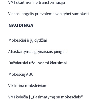
VMI skaitmeninė transformacija
Vienas langelis prievolėms valstybei sumokėti
NAUDINGA
Mokesčiai ir jų dydžiai
Atsiskaitymas grynaisiais pinigais
Dažniausiai užduodami klausimai
Mokesčių ABC
Viktorina moksleiviams
VMI kviečia į „Pasimatymą su mokesčiais“