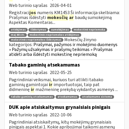
Web turinio sąrašas
2026-04-01
Registraci
jos
numeris KM1453 Ši informacija skelbiama:
Prašymas išdėstyti
mokesčių
ar
baudų sumokėjimą
Aspektas Komentaras...
atidėjimas
išdėstymas
sumokėjimas
mokestinė nepriemoka
maį 88 str.
mokestinės nepriemokos atidėjimas
Mokesčių žinyno
mokestinės nepriemokos išdėstymas
kategorijos:
Prašymai, pažymos ir mokėjimo duomenys
» Pažymų užsakymas ir prašymų teikimas » Prašymas
atidėti arba išdėstyti mokestinę nepriemoką
Tabako gaminių atsekamumas
Web turinio sąrašas
2022-05-25
Pagrindiniai veiksmai, kuriuos turi atlikti tabako
gaminių gamintojai
ir
importuotojai, taip pat
didmeninę
ir
mažmeninę prekybą vykdantys asmenys ...
tabako gaminių atsekamumas
atsekamumas
atsekamumo sistema
DUK apie atsiskaitymus grynaisiais pinigais
Web turinio sąrašas
2022-10-06
Pagrindiniai atsiskaitymų, kitų mokėjimų grynaisiais
pinigais aspektai 1. Kokie apribojimai taikomi asmenų