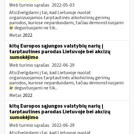
Web turinio sąrašas
2022-05-03
Atsižvelgdami į tai, kad Lietuvoje nuolat
organizuojamos tarptautinės alkoholinių gėrimų
parodos, kuriose neparduodami, tačiau demonstruojami
ir
degustuojami ne tik...
Metai:
2022
kitų Europos sąjungos valstybių narių į
tarptautines parodas Lietuvoje bei akcizų
sumokėjimo
Web turinio sąrašas
2022-06-29
Atsižvelgdami į tai, kad Lietuvoje nuolat
organizuojamos tarptautinės alkoholinių gėrimų
parodos, kuriose neparduodami, tačiau demonstruojami
ir
degustuojami ne tik...
Metai:
2022
kitų Europos sąjungos valstybių narių į
tarptautines parodas Lietuvoje bei akcizų
sumokėjimo
Web turinio sąrašas
2022-06-29
Atsižvelgdami į tai, kad Lietuvoje nuolat