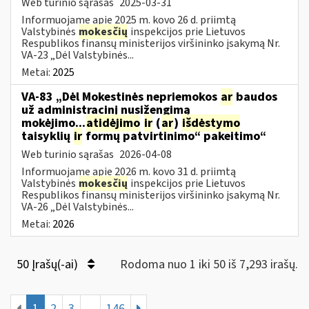
Web turinio sąrašas
2025-03-31
Informuojame apie 2025 m. kovo 26 d. priimtą
Valstybinės
mokesčių
inspekcijos prie Lietuvos
Respublikos finansų ministerijos viršininko įsakymą Nr.
VA-23 „Dėl Valstybinės...
Metai:
2025
VA-83 „Dėl Mokestinės nepriemokos
ar
baudos
už administracinį nusižengimą
mokėjimo...
atidėjimo
ir
(
ar
)
išdėstymo
taisyklių
ir
formų patvirtinimo“ pakeitimo“
Web turinio sąrašas
2026-04-08
Informuojame apie 2026 m. kovo 31 d. priimtą
Valstybinės
mokesčių
inspekcijos prie Lietuvos
Respublikos finansų ministerijos viršininko įsakymą Nr.
VA-26 „Dėl Valstybinės...
Metai:
2026
50 Įrašų(-ai)
Rodoma nuo 1 iki 50 iš 7,293 irašų.
1
2
3
...
146