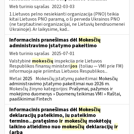
Web turinio sąrašas
2022-03-03
1.Lietuvos pelno nesiekianti organizacija (PNO) teikia
kitai Lietuvos PNO paramą, o ši perveda Ukrainos PNO
(ne tarptautinei organizacijai, ne Lietuvių bendruomenei
Ukrainoje). Ar laikysime, kad...
Informacinis pranešimas dėl
Mokesčių
administravimo įstatymo pakeitimo
Web turinio sąrašas
2025-07-01
Valstybinė
mokesčių
inspekcija prie Lietuvos
Respublikos finansų ministeri
jos
(toliau — VMI prie FM)
informuoja apie priimtus Lietuvos Respublikos...
Metai:
2025
Mokesčių įstatymų pakeitimai:
Mokesčių
administravimo įstatymo pakeitimai nuo 2026 m.
Mokesčių žinyno kategorijos:
Prašymai, pažymos ir
mokėjimo duomenys » Duomenų teikimas VMI » Raštai,
paaiškinimai Fintech
Informacinis pranešimas dėl
Mokesčių
deklaracijų pateikimo, jų pateikimo
termino...pratęsimo
ir
mokesčių
mokėtojų
laikino atleidimo nuo
mokesčių
deklaracijų
ir
(arba