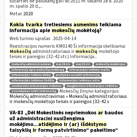
sutarties be palūkanų gali iki 2021 m. vasario 28 d. 2020
m. spalio 20 d.,...
Metai:
2020
Kokia
tvarka
tretiesiems
asmenims
teikiama
informacija apie
mokesčių
mokėtoją?
Web turinio sąrašas
2025-04-14
Registracijos numeris KM0140 Ši informacija skelbiama:
Mokesčių
administratoriaus ir
mokesčių
mokėtojo
teisės ir pareigos (32-42 str.) Informacija...
mokesčių administravimas
maį 38 str.
maį 39 str.
mokesčių mokėtojas
informacija apie mokesčių mokėtoją
informacijos teikimo tvarka
informacijos teikimo būdai
prašymas suteikti informaciją
informacijos teikimas žodžiu
informacijos teikimas raštu
vienkartinis informacijos teikimas
daugkartinis informacijos teikimas
Mokesčių žinyno kategorijos:
atsisakymas teikti informaciją
Mokesčių administravimas » Mokesčių administratoriaus
ir mokesčių mokėtojo teisės ir pareigos (32-42 s
VA-83 „Dėl Mokestinės nepriemokos
ar
baudos
už administracinį nusižengimą
mokėjimo...
atidėjimo
ir
(
ar
)
išdėstymo
taisyklių
ir
formų patvirtinimo“ pakeitimo“