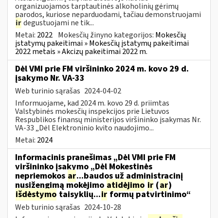
organizuojamos tarptautinės alkoholinių gėrimų
parodos, kuriose neparduodami, tačiau demonstruojami
ir
degustuojami ne tik...
Metai:
2022
Mokesčių žinyno kategorijos:
Mokesčių
įstatymų pakeitimai » Mokesčių įstatymų pakeitimai
2022 metais » Akcizų pakeitimai 2022 m.
Dėl VMI prie FM viršininko 2024 m. kovo 29 d.
įsakymo Nr. VA-33
Web turinio sąrašas
2024-04-02
Informuojame, kad 2024 m. kovo 29 d. priimtas
Valstybinės mokesčių inspekcijos prie Lietuvos
Respublikos finansų ministerijos viršininko įsakymas Nr.
VA-33 „Dėl Elektroninio kvito naudojimo...
Metai:
2024
Informacinis pranešimas „Dėl VMI prie FM
viršininko įsakymo „Dėl Mokestinės
nepriemokos
ar
...baudos už administracinį
nusižengimą mokėjimo
atidėjimo
ir
(
ar
)
išdėstymo
taisyklių...
ir
formų patvirtinimo“
Web turinio sąrašas
2024-10-28