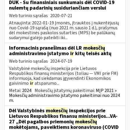
DUK - Su finansiniais sunkumais dėl COVID-19
nulemtų padarinių susiduriančiam verslui
Web turinio sąrašas
2020-07-21
Atnaujinta: 2022-01-19 Įmonės, įtrauktos į nukentėjusių
nuo Covid-19 sąrašą (nuo 2021 m. sausio 1 d.), prašymus
dėl mokestinės paskolos sutarties (MPS) be palūkanų
sudarymui galėjo pateikti iki...
Informacinis pranešimas dėl LR
mokesčių
administravimo įstatymo
ir
kitų teisės aktų
Web turinio sąrašas
2024-07-19
Valstybinė mokesčių inspekcija prie Lietuvos
Respublikos finansų ministerijos (toliau — VMI prie FM)
informuoja, kad siekdamas įgyvendinti Ekonomikos
gaivinimo
ir
atsparumo...
Metai:
2024
Mokesčių įstatymų pakeitimai:
MĮP 2021 »
Mokesčių administravimo įstatymo pakeitimai nuo 2024
m.
Dėl Valstybinės
mokesčių
inspekcijos prie
Lietuvos Respublikos finansų ministerijos...VA-
27 „Dėl pagalbos priemonių
mokesčių
mokėtojams, paveiktiems koronaviruso (COVID