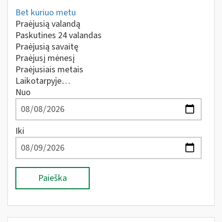
Bet kuriuo metu
Praėjusią valandą
Paskutines 24 valandas
Praėjusią savaitę
Praėjusį mėnesį
Praėjusiais metais
Laikotarpyje…
Nuo
Iki
Paieška