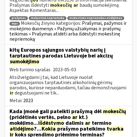
Prašymas išdėstyti
mokesčių
ar
baudų sumokėjimą
Aspektas Komentaras...
prašymas
mokestinė nepriemoka
mokestinės nepriemokos atidėjimas
Mokesčių žinyno kategorijos:
Prašymai, pažymos ir
mps
mokėjimo duomenys » Pažymų užsakymas ir prašymų
teikimas » Prašymas atidėti arba išdėstyti mokestinę
nepriemoką
kitų Europos sąjungos valstybių narių į
tarptautines parodas Lietuvoje bei akcizų
sumokėjimo
Web turinio sąrašas
2023-05-03
Atsižvelgdami į tai, kad Lietuvoje nuolat
organizuojamos tarptautinės alkoholinių gėrimų
parodos, kuriose neparduodami, tačiau demonstruojami
ir
degustuojami ne tik...
Metai:
2023
Kada įmonė gali pateikti prašymą dėl
mokesčių
(pridėtinės vertės, pelno
ar
kt.)
mokėjimo...
išdėstymo
dalimis
ar
termino
atidėjimo
?...
Kokia
prašymo pateikimo
tvarka
ir
koks sprendimo priėmimo terminas?