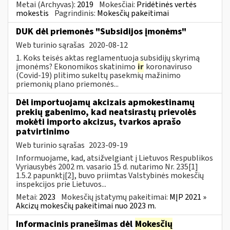
Metai (Archyvas):
2019
Mokesčiai:
Pridėtinės vertės
mokestis
Pagrindinis:
Mokesčių pakeitimai
DUK dėl priemonės "Subsidijos įmonėms"
Web turinio sąrašas
2020-08-12
1. Koks teisės aktas reglamentuoja subsidijų skyrimą
įmonėms? Ekonomikos skatinimo
ir
koronaviruso
(Covid-19) plitimo sukeltų pasekmių mažinimo
priemonių plano priemonės...
Dėl importuojamų akcizais apmokestinamų
prekių gabenimo, kad neatsirastų prievolės
mokėti importo akcizus, tvarkos aprašo
patvirtinimo
Web turinio sąrašas
2023-09-19
Informuojame, kad, atsižvelgiant į Lietuvos Respublikos
Vyriausybės 2002 m. vasario 15 d. nutarimo Nr. 235[1]
1.5.2 papunktį[2], buvo priimtas Valstybinės mokesčių
inspekcijos prie Lietuvos...
Metai:
2023
Mokesčių įstatymų pakeitimai:
MĮP 2021 »
Akcizų mokesčių pakeitimai nuo 2023 m.
Informacinis pranešimas dėl
Mokesčių