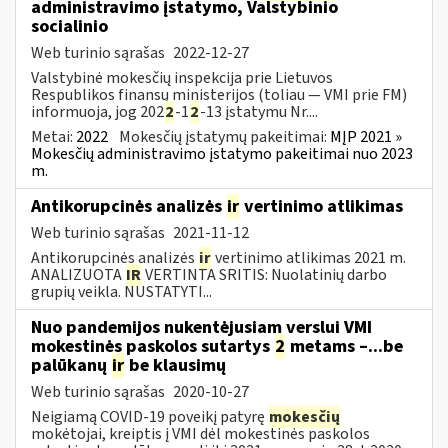
administravimo įstatymo, Valstybinio
socialinio
Web turinio sąrašas
2022-12-27
Valstybinė mokesčių inspekcija prie Lietuvos
Respublikos finansų ministerijos (toliau — VMI prie FM)
informuoja, jog 202
2
-1
2
-13 įstatymu Nr....
Metai:
2022
Mokesčių įstatymų pakeitimai:
MĮP 2021 »
Mokesčių administravimo įstatymo pakeitimai nuo 2023
m.
Antikorupcinės analizės
ir
vertinimo atlikimas
Web turinio sąrašas
2021-11-12
Antikorupcinės analizės
ir
vertinimo atlikimas 2021 m.
ANALIZUOTA
IR
VERTINTA SRITIS: Nuolatinių darbo
grupių veikla. NUSTATYTI...
Nuo pandemijos nukentėjusiam verslui VMI
mokestinės paskolos sutartys
2
metams –...be
palūkanų
ir
be klausimų
Web turinio sąrašas
2020-10-27
Neigiamą COVID-19 poveikį patyrę
mokesčių
mokėtojai, kreiptis į VMI dėl mokestinės paskolos