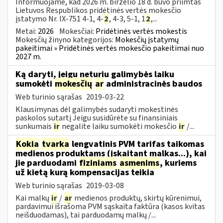
Informuojame, kad 2026 m. birželio 18 d. buvo priimtas
Lietuvos Respublikos pridėtinės vertės mokesčio
įstatymo Nr. IX-751 4-1, 4-
2
, 4-3, 5-1, 1
2
,...
Metai:
2026
Mokesčiai:
Pridėtinės vertės mokestis
Mokesčių žinyno kategorijos:
Mokesčių įstatymų
pakeitimai » Pridėtinės vertės mokesčio pakeitimai nuo
2027 m.
Ką daryti, jeigu neturiu galimybės laiku
sumokėti
mokesčių
ar
administracinės baudos
Web turinio sąrašas
2019-03-22
Klausimynas dėl galimybės sudaryti mokestinės
paskolos sutartį Jeigu susidūrėte su finansiniais
sunkumais
ir
negalite laiku sumokėti mokesčio
ir
/...
Kokia
tvarka
lengvatinis PVM tarifas taikomas
medienos produktams (įskaitant malkas...), kai
jie parduodami
fiziniams
asmenims
, kuriems
už kietą kurą kompensacijas teikia
Web turinio sąrašas
2019-03-08
Kai malkų
ir
/
ar
medienos produktų, skirtų kūrenimui,
pardavimui išrašoma PVM sąskaita faktūra (kasos kvitas
neišduodamas), tai parduodamų malkų /...