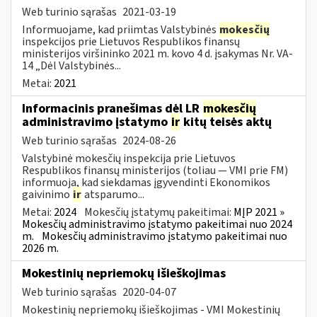
Web turinio sąrašas
2021-03-19
Informuojame, kad priimtas Valstybinės
mokesčių
inspekcijos prie Lietuvos Respublikos finansų
ministerijos viršininko 2021 m. kovo 4 d. įsakymas Nr. VA-
14 „Dėl Valstybinės...
Metai:
2021
Informacinis pranešimas dėl LR
mokesčių
administravimo įstatymo
ir
kitų teisės aktų
Web turinio sąrašas
2024-08-26
Valstybinė mokesčių inspekcija prie Lietuvos
Respublikos finansų ministerijos (toliau — VMI prie FM)
informuoja, kad siekdamas įgyvendinti Ekonomikos
gaivinimo
ir
atsparumo...
Metai:
2024
Mokesčių įstatymų pakeitimai:
MĮP 2021 »
Mokesčių administravimo įstatymo pakeitimai nuo 2024
m.
Mokesčių administravimo įstatymo pakeitimai nuo
2026 m.
Mokestinių nepriemokų išieškojimas
Web turinio sąrašas
2020-04-07
Mokestinių nepriemokų išieškojimas - VMI Mokestinių