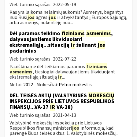
Web turinio sąrašas
2022-05-19
Kas yra laikoma nelaimių aukomis? Asmenys, bėgantys
nuo Rusi
jos
agresi
jos
ir atvykstantys į Europos Sąjungą,
arba asmenys, nukentėję nuo...
Dėl paramos teikimo
fiziniams
asmenims
,
dalyvaujantiems likviduojant
ekstremaliąją...situaciją
ir
šalinant
jos
padarinius
Web turinio sąrašas
2022-07-22
Paaiškiname dėl teikiamos paramos
fiziniams
asmenims
, tiesiogiai dalyvaujantiems likviduojant
ekstremaliąją situaciją
ir
...
Metai:
2022
Mokesčiai:
Pelno mokestis
DĖL TEISĖS AKTŲ (VALSTYBINĖS
MOKESČIŲ
INSPEKCIJOS PRIE LIETUVOS RESPUBLIKOS
FINANSŲ...VA-27
IR
VA-28)
Web turinio sąrašas
2021-04-13
Valstybinė mokesčių inspekcija prie Lietuvos
Respublikos finansų ministeri
jos
informuoja, kad
parengė šiuos teisės aktus: 1. Valstybinės mokesčių...