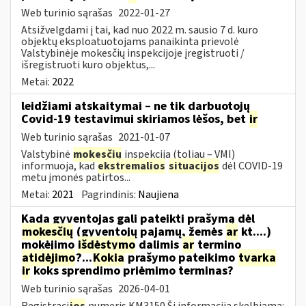
Web turinio sąrašas
2022-01-27
Atsižvelgdami į tai, kad nuo 2022 m. sausio 7 d. kuro
objektų eksploatuotojams panaikinta prievolė
Valstybinėje mokesčių inspekcijoje įregistruoti /
išregistruoti kuro objektus,...
Metai:
2022
leidžiami atskaitymai – ne tik darbuotojų
Covid-19 testavimui skiriamos lėšos, bet
ir
Web turinio sąrašas
2021-01-07
Valstybinė
mokesčių
inspekcija (toliau – VMI)
informuoja, kad
ekstremalios
situacijos
dėl COVID-19
metu įmonės patirtos...
Metai:
2021
Pagrindinis:
Naujiena
Kada gyventojas gali pateikti prašymą dėl
mokesčių
(gyventojų pajamų, žemės
ar
kt....)
mokėjimo
išdėstymo
dalimis
ar
termino
atidėjimo
?...
Kokia
prašymo pateikimo
tvarka
ir
koks sprendimo priėmimo terminas?
Web turinio sąrašas
2026-04-01
Registraci
jos
numeris KM3150 Ši informacija skelbiama: