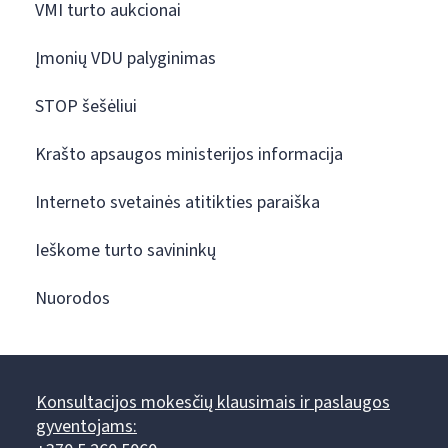
VMI turto aukcionai
Įmonių VDU palyginimas
STOP šešėliui
Krašto apsaugos ministerijos informacija
Interneto svetainės atitikties paraiška
Ieškome turto savininkų
Nuorodos
Konsultacijos mokesčių klausimais ir paslaugos
gyventojams: