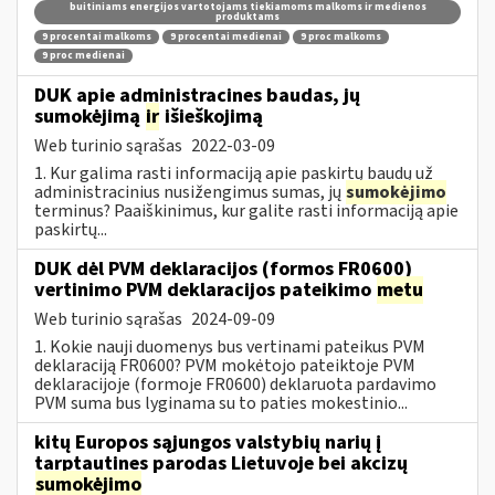
buitiniams energijos vartotojams tiekiamoms malkoms ir medienos
produktams
9 procentai malkoms
9 procentai medienai
9 proc malkoms
9 proc medienai
DUK apie administracines baudas, jų
sumokėjimą
ir
išieškojimą
Web turinio sąrašas
2022-03-09
1. Kur galima rasti informaciją apie paskirtų baudų už
administracinius nusižengimus sumas, jų
sumokėjimo
terminus? Paaiškinimus, kur galite rasti informaciją apie
paskirtų...
DUK dėl PVM deklaracijos (formos FR0600)
vertinimo PVM deklaracijos pateikimo
metu
Web turinio sąrašas
2024-09-09
1. Kokie nauji duomenys bus vertinami pateikus PVM
deklaraciją FR0600? PVM mokėtojo pateiktoje PVM
deklaracijoje (formoje FR0600) deklaruota pardavimo
PVM suma bus lyginama su to paties mokestinio...
kitų Europos sąjungos valstybių narių į
tarptautines parodas Lietuvoje bei akcizų
sumokėjimo