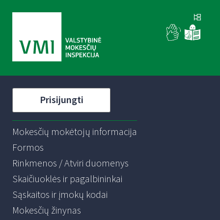
Prisijungti
Mokesčių mokėtojų informacija
Formos
Rinkmenos / Atviri duomenys
Skaičiuoklės ir pagalbininkai
Sąskaitos ir įmokų kodai
Mokesčių žinynas