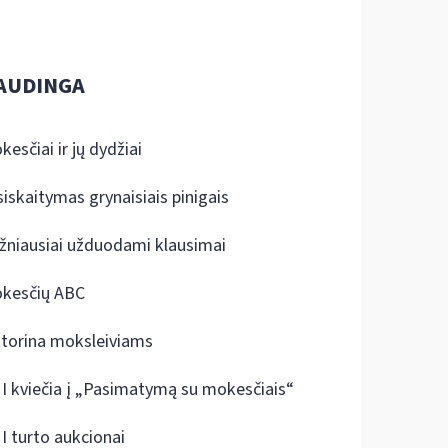
AUDINGA
kesčiai ir jų dydžiai
siskaitymas grynaisiais pinigais
žniausiai užduodami klausimai
kesčių ABC
ktorina moksleiviams
I kviečia į „Pasimatymą su mokesčiais“
I turto aukcionai