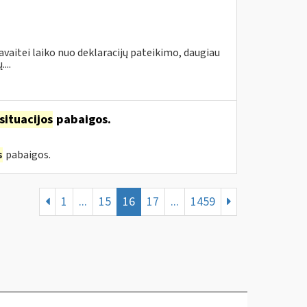
avaitei laiko nuo deklaracijų pateikimo, daugiau
...
situacijos
pabaigos.
s
pabaigos.
1
...
15
16
17
...
1459