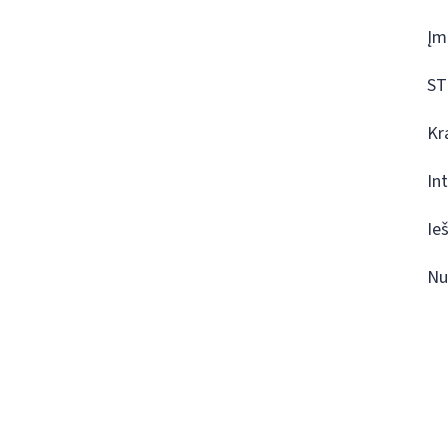
Įm
ST
Kr
In
Ie
Nu