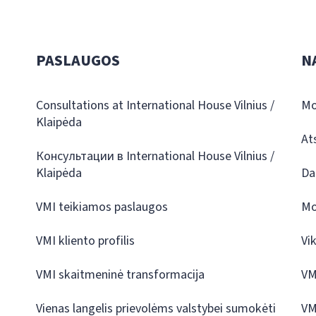
PASLAUGOS
N
Consultations at International House Vilnius /
Mo
Klaipėda
At
Консультации в International House Vilnius /
Klaipėda
Da
VMI teikiamos paslaugos
Mo
VMI kliento profilis
Vi
VMI skaitmeninė transformacija
VM
Vienas langelis prievolėms valstybei sumokėti
VM