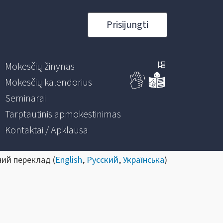
Prisijungti
Mokesčių žinynas
Mokesčių kalendorius
Seminarai
Tarptautinis apmokestinimas
Kontaktai / Apklausa
ний переклад (
English
,
Русский
,
Українська
)