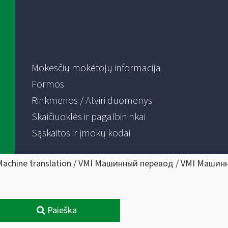
Mokesčių mokėtojų informacija
Formos
Rinkmenos / Atviri duomenys
Skaičiuoklės ir pagalbininkai
Sąskaitos ir įmokų kodai
Machine translation / VMI Машинный перевод / VMI Машин
Paieška