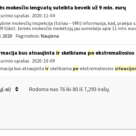
s mokesčio lengvatų suteikta beveik už 9 mln. eurų
urinio sąrašas
2020-11-04
ybinė mokesčių inspekcija (toliau – VMI) informuoja, kad, praėjus s
09 tūkst. žemės mokesčio mokėtojų jau sumokėjo apie 11 mln. eurų.
:
2020
Pagrindinis:
Naujiena
rmacija bus atnaujinta
ir
skelbiama
po
ekstremaliosios
urinio sąrašas
2020-10-09
macija bus atnaujinta
ir
skelbiama
po
ekstremaliosios
situacijo
ų(-ai)
Rodoma nuo 76 iki 80 iš 7,293 irašų.