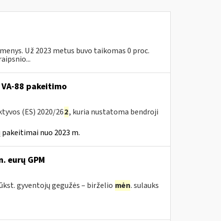
 asmenys. Už 2023 metus buvo taikomas 0 proc.
aipsnio...
 VA-88 pakeitimo
ktyvos (ES) 2020/26
2
, kuria nustatoma bendroji
 pakeitimai nuo 2023 m.
n. eurų GPM
tūkst. gyventojų gegužės – birželio
mėn
. sulauks