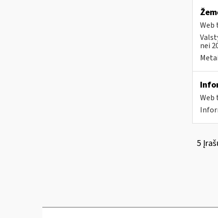
Žemė
Web t
Valst
nei 2
Metai
Info
Web t
Infor
5 Įraš