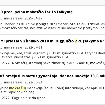
 0 proc. pelno mokesčio tarifo taikymą
urinio sąrašas
2025-04-17
oji bendrija (MB) buvo įsteigta 2023 metais. Steigėjai - 3 fiziniai
 mokesčio tarifas, nes atitiko visas Pelno mokesčio įstatymo 5 str
VMI prie FM viršininko 2010 m. rugpjūčio
2
d. įsakymo Nr.
urinio sąrašas
2022-07-11
muojame, kad, atsižvelgdami į 2019 m. gruodžio 19 d. Tarybos dire
ų tvarka, nuostatas, į 2021 m. gruodžio 16 d....
:
2022
Mokesčių įstatymų pakeitimai:
MĮP 2021 » Akcizų mokesčių
 už praėjusius metus gyventojai dar nesumokėjo 33,6 ml
urinio sąrašas
2022-05-24
ybinė
mokesčių
inspekcija (toliau - VMI) informuoja, kad apie 70 
šimų apie deklaruotą...
:
2022
Pagrindinis:
Naujiena