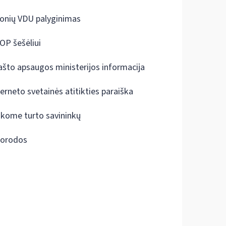
onių VDU palyginimas
OP šešėliui
ašto apsaugos ministerijos informacija
terneto svetainės atitikties paraiška
škome turto savininkų
orodos