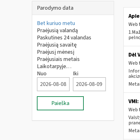
Parodymo data
Apie
Bet kuriuo metu
Web t
Praėjusią valandą
1.Maž
Paskutines 24 valandas
pelno
Praėjusią savaitę
Praėjusį mėnesį
Dėl 
Praėjusiais metais
Web t
Laikotarpyje…
Infor
Nuo
Iki
akciz
Metai
VMI:
Paieška
Web t
Valst
prane
Metai