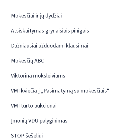
Mokesčiai ir jų dydžiai
Atsiskaitymas grynaisiais pinigais
Dažniausiai užduodami klausimai
Mokesčių ABC
Viktorina moksleiviams
VMI kviečia į „Pasimatymą su mokesčiais“
VMI turto aukcionai
Įmonių VDU palyginimas
STOP šešėliui