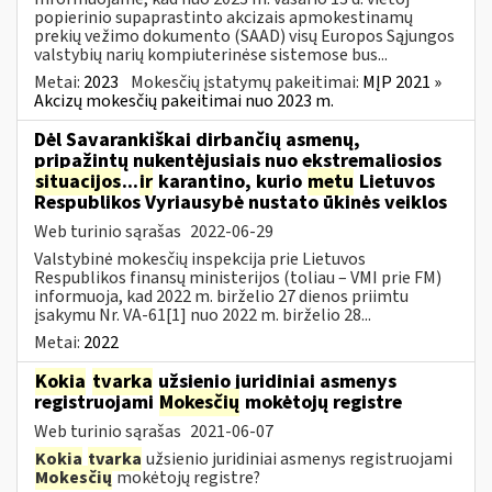
popierinio supaprastinto akcizais apmokestinamų
prekių vežimo dokumento (SAAD) visų Europos Sąjungos
valstybių narių kompiuterinėse sistemose bus...
Metai:
2023
Mokesčių įstatymų pakeitimai:
MĮP 2021 »
Akcizų mokesčių pakeitimai nuo 2023 m.
Dėl Savarankiškai dirbančių asmenų,
pripažintų nukentėjusiais nuo ekstremaliosios
situacijos
...
ir
karantino, kurio
metu
Lietuvos
Respublikos Vyriausybė nustato ūkinės veiklos
Web turinio sąrašas
2022-06-29
Valstybinė mokesčių inspekcija prie Lietuvos
Respublikos finansų ministerijos (toliau – VMI prie FM)
informuoja, kad 2022 m. birželio 27 dienos priimtu
įsakymu Nr. VA-61[1] nuo 2022 m. birželio 28...
Metai:
2022
Kokia
tvarka
užsienio juridiniai asmenys
registruojami
Mokesčių
mokėtojų registre
Web turinio sąrašas
2021-06-07
Kokia
tvarka
užsienio juridiniai asmenys registruojami
Mokesčių
mokėtojų registre?