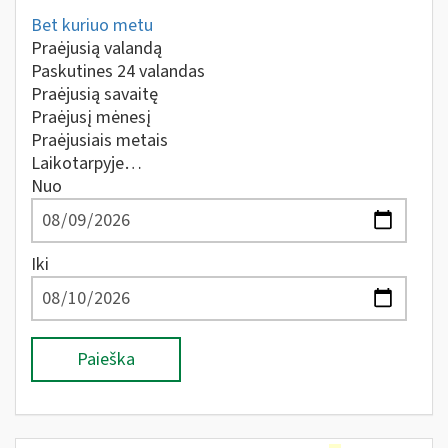
Bet kuriuo metu
Praėjusią valandą
Paskutines 24 valandas
Praėjusią savaitę
Praėjusį mėnesį
Praėjusiais metais
Laikotarpyje…
Nuo
Iki
Paieška