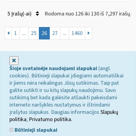
5 Įrašų(-ai)
Rodoma nuo 126 iki 130 iš 7,297 irašų.
1
...
25
26
27
...
1460
Uždaryti
Šioje svetainėje naudojami slapukai
(angl.
cookies). Būtinieji slapukai įdiegiami automatiškai
ir jiems nėra reikalingas Jūsų sutikimas. Taip pat
galite sutikti ir su kitų slapukų naudojimu. Savo
sutikimą bet kada galėsite atšaukti pakeisdami
interneto naršyklės nustatymus ir ištrindami
įrašytus slapukus. Daugiau informacijos
Slapukų
politika
;
Privatumo politika.
Būtinieji slapukai