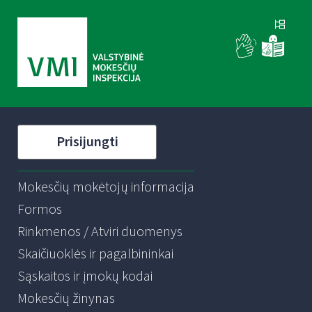
Prisijungti
Mokesčių mokėtojų informacija
Formos
Rinkmenos / Atviri duomenys
Skaičiuoklės ir pagalbininkai
Sąskaitos ir įmokų kodai
Mokesčių žinynas