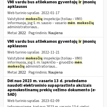
VMI vardu bus atliekamos gyventojų
ir
įmonių
apklausos
Web turinio sąrašas
2022-01-17
Valstybinė
mokesčių
inspekcija (toliau – VMI)
informuoja, jog š. m. sausio – vasario
mėn
.
mokesčių
administratoriaus...
Metai:
2022
Pagrindinis:
Naujiena
VMI vardu bus atliekamos gyventojų
ir
įmonių
apklausos
Web turinio sąrašas
2022-11-21
Valstybinė
mokesčių
inspekcija (toliau – VMI)
informuoja, jog š. m. lapkričio – gruodžio
mėn
.
mokesčių
administratoriaus...
Metai:
2022
Pagrindinis:
Naujiena
Dėl nuo 2023 m. vasario 13 d. pradedamo
naudoti elektroninio supaprastinto akcizais
apmokestinamų prekių vežimo dokumento (e-
SAD)
Web turinio sąrašas
2023-02-09
Informuojame, kad nuo 2023 m. vasario 13 d. vietoj