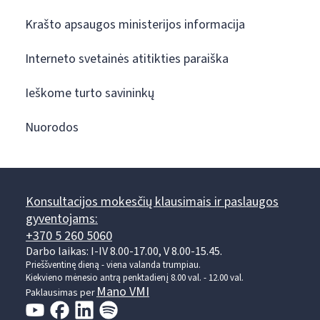
Krašto apsaugos ministerijos informacija
Interneto svetainės atitikties paraiška
Ieškome turto savininkų
Nuorodos
Konsultacijos mokesčių klausimais ir paslaugos
gyventojams:
+370 5 260 5060
Darbo laikas: I-IV 8.00-17.00, V 8.00-15.45.
Prieššventinę dieną - viena valanda trumpiau.
Kiekvieno mėnesio antrą penktadienį 8.00 val. - 12.00 val.
Mano VMI
Paklausimas per