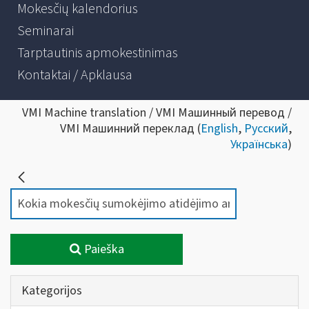
Mokesčių kalendorius
Seminarai
Tarptautinis apmokestinimas
Kontaktai / Apklausa
VMI Machine translation / VMI Машинный перевод /
VMI Машинний переклад (
English
,
Русский
,
Українська
)
Paieška
Kategorijos