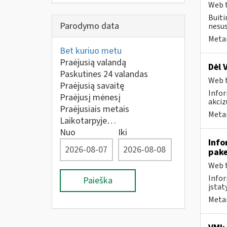
Web t
Buiti
Parodymo data
nesus
Metai
Bet kuriuo metu
Praėjusią valandą
Dėl 
Paskutines 24 valandas
Web t
Praėjusią savaitę
Infor
Praėjusį mėnesį
akciz
Praėjusiais metais
Metai
Laikotarpyje…
Nuo
Iki
Info
pak
Web t
Infor
Paieška
įstaty
Metai