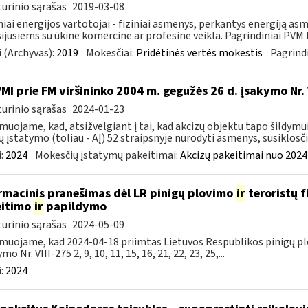
urinio sąrašas
2019-03-08
niai energijos vartotojai - fiziniai asmenys, perkantys energiją 
ijusiems su ūkine komercine ar profesine veikla. Pagrindiniai PVM ta
 (Archyvas):
2019
Mokesčiai:
Pridėtinės vertės mokestis
Pagrindi
VMI prie FM viršininko 2004 m. gegužės 26 d. įsakymo Nr
urinio sąrašas
2024-01-23
muojame, kad, atsižvelgiant į tai, kad akcizų objektu tapo šildymu
ų įstatymo (toliau - AĮ) 52 straipsnyje nurodyti asmenys, susiklosčiu
:
2024
Mokesčių įstatymų pakeitimai:
Akcizų pakeitimai nuo 2024
rmacinis pranešimas dėl LR pinigų plovimo
ir
teroristų 
eitimo
ir
papildymo
urinio sąrašas
2024-05-09
muojame, kad 2024-04-18 priimtas Lietuvos Respublikos pinigų pl
mo Nr. VIII-275 2, 9, 10, 11, 15, 16, 21, 22, 23, 25,...
:
2024