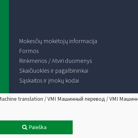
Mokesčių mokėtojų informacija
Formos
Rinkmenos / Atviri duomenys
Skaičiuoklės ir pagalbininkai
Sąskaitos ir įmokų kodai
Machine translation / VMI Машинный перевод / VMI Машин
Paieška