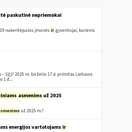
tė paskutinė nepriemokai
D-19 nukentėjusios įmonės
ir
gyventojai, kuriems
– SĮĮ)? 2025 m. birželio 17 d. priimtas Lietuvos
1 d....
ziniams
asmenims
už 2025
asmenims
už 2025 m.?
ams energijos vartotojams
ir