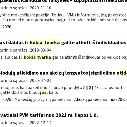
 pakeitus Kainodaros taisykles – supaprastinti reikalavi
urinio sąrašas
2020-11-10
ybinė mokesčių inspekcija (toliau – VMI) informuoja, jog pakeistos 
čių mokėtojams paprasčiau pagrįsti mažos pridėtinės vertės pasl
:
2020
as išlaidas
ir
kokia
tvarka
galite atimti iš individualio
urinio sąrašas
2019-03-04
s išlaidas
ir
kokia
tvarka
galite atimti iš individualios veiklos p
biodujų atleidimo nuo akcizų lengvatos įsigaliojimo
atid
urinio sąrašas
2025-07-01
muojame, kad pakeitimu[1] buvo papildyta AĮ[
2
] 43 straipsnio 1 
ų atleidžiamos biodu
jos
, kaip...
:
2025
Mokesčių įstatymų pakeitimai:
Akcizų pakeitimai nuo 2025
vatiniai PVM tarifai nuo 2021 m. liepos 1 d.
urinio sąrašas
2022-12-14