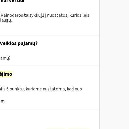
mai verslui
Kainodaros taisyklių[1] nuostatos, kurios leis
augų...
s veiklos pajamų?
ajamų?
ėjimo
dalis 6 punktu, kuriame nustatoma, kad nuo
 m.