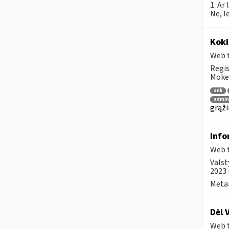
1. Ar
Ne, l
Koki
Web t
Regis
Mokes
ank
admin
grąži
Info
Web t
Valst
2023 
Metai
Dėl 
Web t