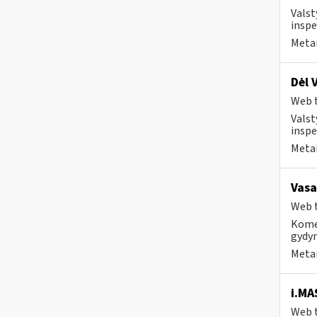
Valst
inspe
Metai
Dėl 
Web t
Valst
inspe
Metai
Vasa
Web t
Komer
gydy
Metai
i.MA
Web t