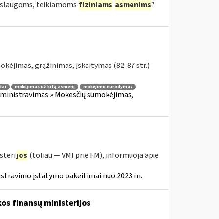
 paslaugoms, teikiamoms
fiziniams
asmenims
?
kėjimas, grąžinimas, įskaitymas (82-87 str.)
dai
mokėjimas už kitą asmenį
mokėjimo nurodymas
ministravimas » Mokesčių sumokėjimas,
steri
jos
(toliau — VMI prie FM), informuoja apie
istravimo įstatymo pakeitimai nuo 2023 m.
os finansų ministerijos