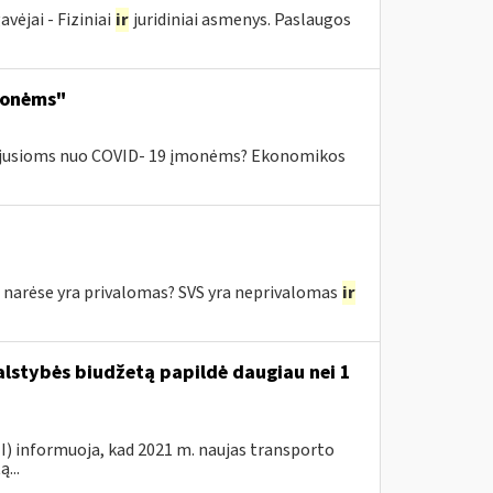
ėjai - Fiziniai
ir
juridiniai asmenys. Paslaugos
monėms"
ntėjusioms nuo COVID- 19 įmonėms? Ekonomikos
e narėse yra privalomas? SVS yra neprivalomas
ir
valstybės biudžetą papildė daugiau nei 1
VMI) informuoja, kad 2021 m. naujas transporto
...