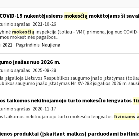
COVID-19 nukentėjusiems
mokesčių
mokėtojams ši savai
urinio sąrašas
2021-10-26
ybinė
mokesčių
inspekcija (toliau – VMI) primena, jog nuo COVI
mos mokestinės pagalbos...
:
2021
Pagrindinis:
Naujiena
umo įnašas nuo 2026 m.
urinio sąrašas
2025-08-28
da įsigalioja Lietuvos Respublikos saugumo įnašo įstatymas (toliau 
blikos saugumo įnašo įstatymas Nr. XV-283 įsigalios 2026 m. sausio 
os taikomos nekilnojamojo turto mokesčio lengvatos
fi
urinio sąrašas
2020-11-17
s taikomos nekilnojamojo turto mokesčio lengvatos
fiziniams
enos produktai (įskaitant malkas) parduodami buitini