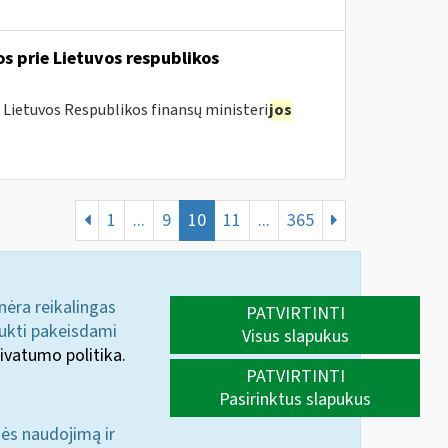
os prie Lietuvos respublikos
 Lietuvos Respublikos finansų ministeri
jos
1
...
9
10
11
...
365
 nėra reikalingas
PATVIRTINTI
aukti pakeisdami
Visus slapukus
ivatumo politika.
PATVIRTINTI
Pasirinktus slapukus
nės naudojimą ir