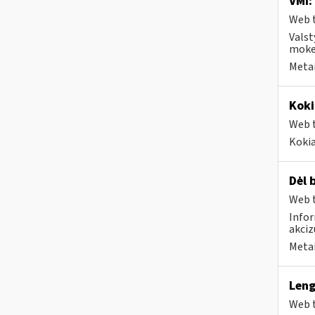
VMI:
Web t
Valst
mokes
Metai
Koki
Web t
Kokia
Dėl 
Web t
Infor
akciz
Metai
Leng
Web t