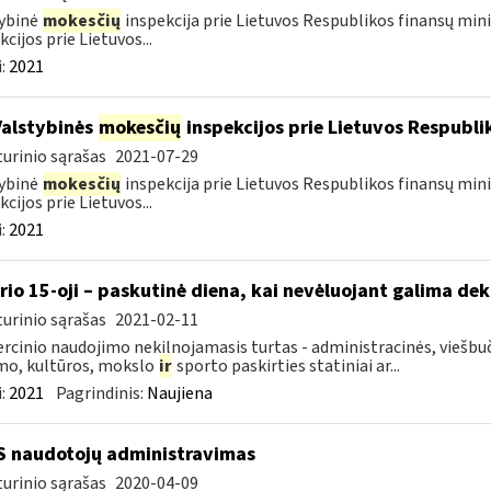
ybinė
mokesčių
inspekcija prie Lietuvos Respublikos finansų mini
kcijos prie Lietuvos...
:
2021
Valstybinės
mokesčių
inspekcijos prie Lietuvos Respublik
urinio sąrašas
2021-07-29
ybinė
mokesčių
inspekcija prie Lietuvos Respublikos finansų mini
kcijos prie Lietuvos...
:
2021
rio 15-oji – paskutinė diena, kai nevėluojant galima dek
urinio sąrašas
2021-02-11
cinio naudojimo nekilnojamasis turtas - administracinės, viešbuč
mo, kultūros, mokslo
ir
sporto paskirties statiniai ar...
:
2021
Pagrindinis:
Naujiena
S naudotojų administravimas
urinio sąrašas
2020-04-09