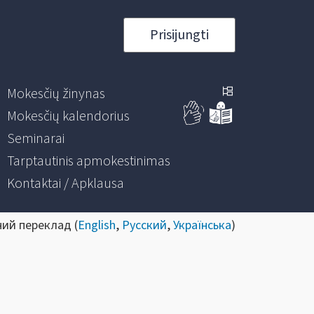
Prisijungti
Mokesčių žinynas
Mokesčių kalendorius
Seminarai
Tarptautinis apmokestinimas
Kontaktai / Apklausa
ний переклад (
English
,
Русский
,
Українська
)