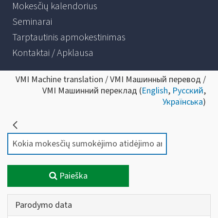
Mokesčių kalendorius
Seminarai
Tarptautinis apmokestinimas
Kontaktai / Apklausa
VMI Machine translation / VMI Машинный перевод /
VMI Машинний переклад (
English
,
Русский
,
Українська
)
Paieška
Parodymo data