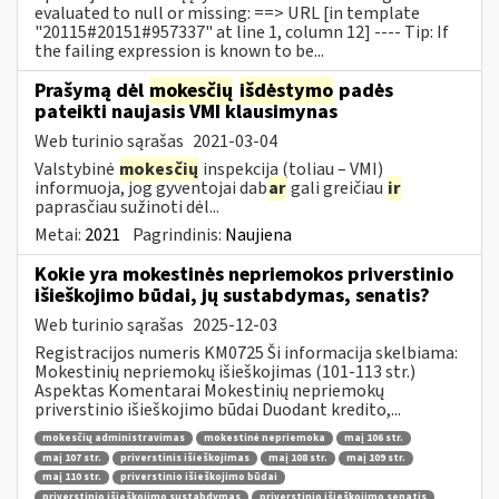
evaluated to null or missing: ==> URL [in template
"20115#20151#957337" at line 1, column 12] ---- Tip: If
the failing expression is known to be...
Prašymą dėl
mokesčių
išdėstymo
padės
pateikti naujasis VMI klausimynas
Web turinio sąrašas
2021-03-04
Valstybinė
mokesčių
inspekcija (toliau – VMI)
informuoja, jog gyventojai dab
ar
gali greičiau
ir
paprasčiau sužinoti dėl...
Metai:
2021
Pagrindinis:
Naujiena
Kokie yra mokestinės nepriemokos priverstinio
išieškojimo būdai, jų sustabdymas, senatis?
Web turinio sąrašas
2025-12-03
Registracijos numeris KM0725 Ši informacija skelbiama:
Mokestinių nepriemokų išieškojimas (101-113 str.)
Aspektas Komentarai Mokestinių nepriemokų
priverstinio išieškojimo būdai Duodant kredito,...
mokesčių administravimas
mokestinė nepriemoka
maį 106 str.
maį 107 str.
priverstinis išieškojimas
maį 108 str.
maį 109 str.
maį 110 str.
priverstinio išieškojimo būdai
priverstinio išieškojimo sustabdymas
priverstinio išieškojimo senatis