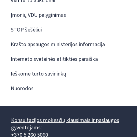
VMI turto aukcionai
Įmonių VDU palyginimas
STOP šešėliui
Krašto apsaugos ministerijos informacija
Interneto svetainės atitikties paraiška
Ieškome turto savininkų
Nuorodos
Konsultacijos mokesčių klausimais ir paslaugos
gyventojams:
+370 5 260 5060