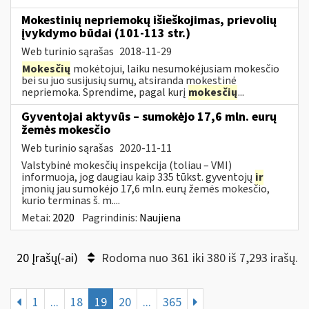
Mokestinių nepriemokų išieškojimas, prievolių
įvykdymo būdai (101-113 str.)
Web turinio sąrašas
2018-11-29
Mokesčių
mokėtojui, laiku nesumokėjusiam mokesčio
bei su juo susijusių sumų, atsiranda mokestinė
nepriemoka. Sprendime, pagal kurį
mokesčių
...
Gyventojai aktyvūs – sumokėjo 17,6 mln. eurų
žemės mokesčio
Web turinio sąrašas
2020-11-11
Valstybinė mokesčių inspekcija (toliau – VMI)
informuoja, jog daugiau kaip 335 tūkst. gyventojų
ir
įmonių jau sumokėjo 17,6 mln. eurų žemės mokesčio,
kurio terminas š. m....
Metai:
2020
Pagrindinis:
Naujiena
20 Įrašų(-ai)
Rodoma nuo 361 iki 380 iš 7,293 irašų.
1
...
18
19
20
...
365