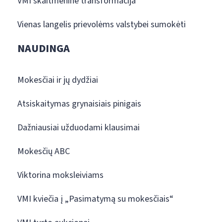
VMI skaitmeninė transformacija
Vienas langelis prievolėms valstybei sumokėti
NAUDINGA
Mokesčiai ir jų dydžiai
Atsiskaitymas grynaisiais pinigais
Dažniausiai užduodami klausimai
Mokesčių ABC
Viktorina moksleiviams
VMI kviečia į „Pasimatymą su mokesčiais“