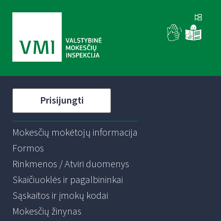
Prisijungti
Mokesčių mokėtojų informacija
Formos
Rinkmenos / Atviri duomenys
Skaičiuoklės ir pagalbininkai
Sąskaitos ir įmokų kodai
Mokesčių žinynas