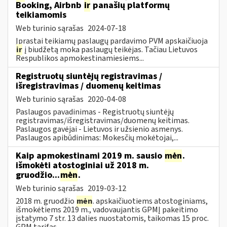
Booking, Airbnb
ir
panašių platformų
teikiamomis
Web turinio sąrašas
2024-07-18
Įprastai teikiamų paslaugų pardavimo PVM apskaičiuoja
ir
į biudžetą moka paslaugų teikėjas. Tačiau Lietuvos
Respublikos apmokestinamiesiems...
Registruotų siuntėjų registravimas /
išregistravimas / duomenų keitimas
Web turinio sąrašas
2020-04-08
Paslaugos pavadinimas - Registruotų siuntėjų
registravimas/išregistravimas/duomenų keitimas.
Paslaugos gavėjai - Lietuvos ir užsienio asmenys.
Paslaugos apibūdinimas: Mokesčių mokėtojai,...
Kaip apmokestinami 2019 m. sausio
mėn
.
išmokėti atostoginiai už 2018 m.
gruodžio...
mėn
.
Web turinio sąrašas
2019-03-12
2018 m. gruodžio
mėn
. apskaičiuotiems atostoginiams,
išmokėtiems 2019 m., vadovaujantis GPMĮ pakeitimo
įstatymo 7 str. 13 dalies nuostatomis, taikomas 15 proc.
GPM tarifas....