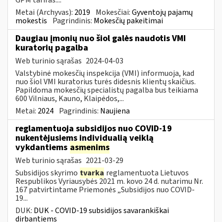
Metai (Archyvas):
2019
Mokesčiai:
Gyventojų pajamų
mokestis
Pagrindinis:
Mokesčių pakeitimai
Daugiau įmonių nuo šiol galės naudotis VMI
kuratorių pagalba
Web turinio sąrašas
2024-04-03
Valstybinė mokesčių inspekcija (VMI) informuoja, kad
nuo šiol VMI kuratorius turės didesnis klientų skaičius.
Papildoma mokesčių specialistų pagalba bus teikiama
600 Vilniaus, Kauno, Klaipėdos,...
Metai:
2024
Pagrindinis:
Naujiena
reglamentuoja subsidijos nuo COVID-19
nukentėjusiems individualią veiklą
vykdantiems
asmenims
Web turinio sąrašas
2021-03-29
Subsidijos skyrimo
tvarka
reglamentuota Lietuvos
Respublikos Vyriausybės 2021 m. kovo 24 d. nutarimu Nr.
167 patvirtintame Priemonės „Subsidijos nuo COVID-
19...
DUK:
DUK - COVID-19 subsidijos savarankiškai
dirbantiems