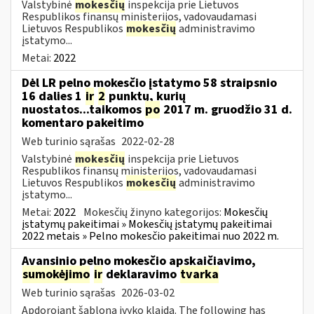
Valstybinė
mokesčių
inspekcija prie Lietuvos
Respublikos finansų ministerijos, vadovaudamasi
Lietuvos Respublikos
mokesčių
administravimo
įstatymo...
Metai:
2022
Dėl LR pelno mokesčio įstatymo 58 straipsnio
16 dalies 1
ir
2
punktų, kurių
nuostatos...taikomos
po
2017 m. gruodžio 31 d.
komentaro pakeitimo
Web turinio sąrašas
2022-02-28
Valstybinė
mokesčių
inspekcija prie Lietuvos
Respublikos finansų ministerijos, vadovaudamasi
Lietuvos Respublikos
mokesčių
administravimo
įstatymo...
Metai:
2022
Mokesčių žinyno kategorijos:
Mokesčių
įstatymų pakeitimai » Mokesčių įstatymų pakeitimai
2022 metais » Pelno mokesčio pakeitimai nuo 2022 m.
Avansinio pelno mokesčio apskaičiavimo,
sumokėjimo
ir
deklaravimo
tvarka
Web turinio sąrašas
2026-03-02
Apdorojant šabloną įvyko klaida. The following has