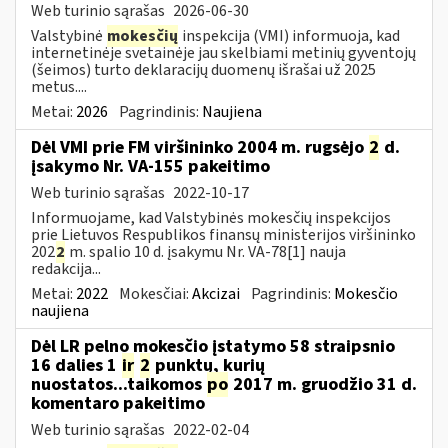
Web turinio sąrašas
2026-06-30
Valstybinė
mokesčių
inspekcija (VMI) informuoja, kad
internetinėje svetainėje jau skelbiami metinių gyventojų
(šeimos) turto deklaracijų duomenų išrašai už 2025
metus....
Metai:
2026
Pagrindinis:
Naujiena
Dėl VMI prie FM viršininko 2004 m. rugsėjo
2
d.
įsakymo Nr. VA-155 pakeitimo
Web turinio sąrašas
2022-10-17
Informuojame, kad Valstybinės mokesčių inspekcijos
prie Lietuvos Respublikos finansų ministerijos viršininko
202
2
m. spalio 10 d. įsakymu Nr. VA-78[1] nauja
redakcija...
Metai:
2022
Mokesčiai:
Akcizai
Pagrindinis:
Mokesčio
naujiena
Dėl LR pelno mokesčio įstatymo 58 straipsnio
16 dalies 1
ir
2
punktų, kurių
nuostatos...taikomos
po
2017 m. gruodžio 31 d.
komentaro pakeitimo
Web turinio sąrašas
2022-02-04