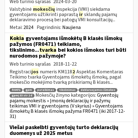
Web turinio sąrašas
2024-03-20
Valstybinė
mokesčių
inspekcija (VMI) siekdama
gyventojams užtikrinti paprastą
ir
sklandų pajamų
deklaravimo procesą bei patogų VMI konsultacijų...
Metai:
2024
Pagrindinis:
Naujiena
Kokia
gyventojams išmokėtų B klasės išmokų
pažymos (FR0471) teikiamo,
tikslinimo...
tvarka
bei kokios išmokos turi būti
nurodomos pažymoje?
Web turinio sąrašas
2018-11-22
Registraci
jos
numeris KM118
2
Aspektas Komentaras
Teikimo tvarka Gyventojams išmokėtų išmokų, pagal
mokesčio mokėjimo tvarką priskiriamų B klasės...
fr0471
gpm
pateikimas
tikslinimas
deklaruojamos išmokos
Mokesčių žinyno kategorijos:
Gyventojų
gpmį 33 str 2 d
pajamų mokestis » Įmonių deklaracijų ir pažymų
teikimas VMI ir gyventojams (V skyrius) » Gyventojams
išmokėtų B klasės išmokų pažyma FR0471 (iki 2017-12-
31)
Viešai paskelbti gyventojų turto deklaracijų
duomenys už 2025 metus