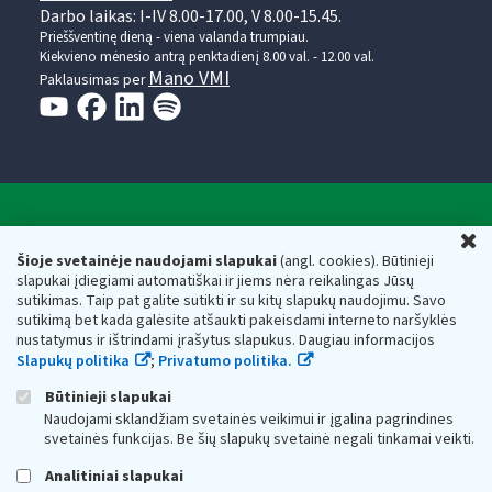
Darbo laikas: I-IV 8.00-17.00, V 8.00-15.45.
Prieššventinę dieną - viena valanda trumpiau.
Kiekvieno mėnesio antrą penktadienį 8.00 val. - 12.00 val.
Mano VMI
Paklausimas per
Valstybinė mokesčių inspekcija prie Lietuvos
U
Respublikos finansų ministerijos
Šioje svetainėje naudojami slapukai
(angl. cookies). Būtinieji
slapukai įdiegiami automatiškai ir jiems nėra reikalingas Jūsų
Biudžetinė įstaiga. Juridinio asmens kodas — 188659752,
sutikimas. Taip pat galite sutikti ir su kitų slapukų naudojimu. Savo
adresas: Vasario 16-osios g. 14, 01107 Vilnius, Lietuva, el.paštas:
sutikimą bet kada galėsite atšaukti pakeisdami interneto naršyklės
vmi@vmi.lt
, E. pristatymo dėžutės adresas 188659752
nustatymus ir ištrindami įrašytus slapukus. Daugiau informacijos
Duomenys apie Valstybinę mokesčių inspekciją prie Lietuvos
Slapukų politika
;
Privatumo politika.
Respublikos finansų ministerijos kaupiami ir saugomi Juridinių
asmenų registre
Būtinieji slapukai
Naudojami sklandžiam svetainės veikimui ir įgalina pagrindines
svetainės funkcijas. Be šių slapukų svetainė negali tinkamai veikti.
Analitiniai slapukai