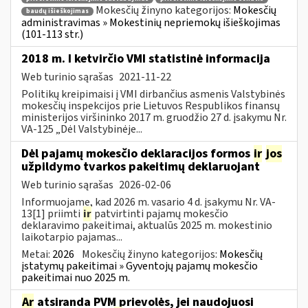
Mokesčių žinyno kategorijos:
Mokesčių
baudų išieškojimas
administravimas » Mokestinių nepriemokų išieškojimas
(101-113 str.)
2018 m. I ketvirčio VMI statistinė informacija
Web turinio sąrašas
2021-11-22
Politikų kreipimaisi į VMI dirbančius asmenis Valstybinės
mokesčių inspekcijos prie Lietuvos Respublikos finansų
ministerijos viršininko 2017 m. gruodžio 27 d. įsakymu Nr.
VA-125 „Dėl Valstybinėje...
Dėl pajamų mokesčio deklaracijos formos
ir
jos
užpildymo tvarkos pakeitimų deklaruojant
Web turinio sąrašas
2026-02-06
Informuojame, kad 2026 m. vasario 4 d. įsakymu Nr. VA-
13[1] priimti
ir
patvirtinti pajamų mokesčio
deklaravimo pakeitimai, aktualūs 2025 m. mokestinio
laikotarpio pajamas...
Metai:
2026
Mokesčių žinyno kategorijos:
Mokesčių
įstatymų pakeitimai » Gyventojų pajamų mokesčio
pakeitimai nuo 2025 m.
Ar
atsiranda PVM prievolės, jei naudojuosi