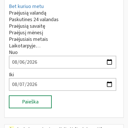
Bet kuriuo metu
Praėjusią valandą
Paskutines 24 valandas
Praėjusią savaitę
Praėjusį mėnesį
Praėjusiais metais
Laikotarpyje…
Nuo
Iki
Paieška