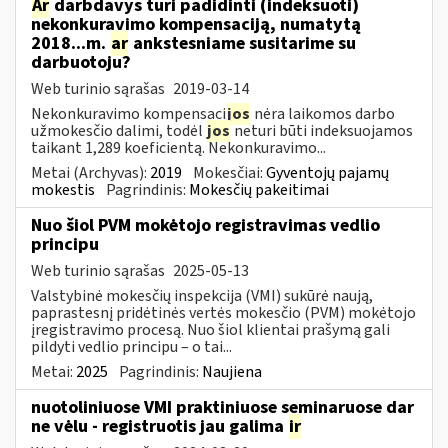
Ar
darbdavys turi padidinti (indeksuoti)
nekonkuravimo kompensaciją, numatytą
2018...m.
ar
ankstesniame susitarime su
darbuotoju?
Web turinio sąrašas
2019-03-14
Nekonkuravimo kompensaci
jos
nėra laikomos darbo
užmokesčio dalimi, todėl
jos
neturi būti indeksuojamos
taikant 1,289 koeficientą. Nekonkuravimo...
Metai (Archyvas):
2019
Mokesčiai:
Gyventojų pajamų
mokestis
Pagrindinis:
Mokesčių pakeitimai
Nuo šiol PVM mokėtojo registravimas vedlio
principu
Web turinio sąrašas
2025-05-13
Valstybinė mokesčių inspekcija (VMI) sukūrė naują,
paprastesnį pridėtinės vertės mokesčio (PVM) mokėtojo
įregistravimo procesą. Nuo šiol klientai prašymą gali
pildyti vedlio principu – o tai...
Metai:
2025
Pagrindinis:
Naujiena
nuotoliniuose VMI praktiniuose seminaruose dar
ne vėlu - registruotis jau galima
ir