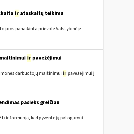
skaita
ir
ataskaitų teikimu
otojams panaikinta prievolė Valstybinėje
ų maitinimui
ir
pavežėjimui
ol įmonės darbuotojų maitinimui
ir
pavežėjimui į
endimas pasieks greičiau
VMI) informuoja, kad gyventojų patogumui