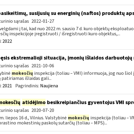
pasikeitimų, susijusių su energinių (naftos) produktų ap
urinio sąrašas
2022-01-27
velgdami į tai, kad nuo 2022 m. sausio 7 d. kuro objektų eksploatu
čių inspekcijoje įregistruoti / išregistruoti kuro objektus,...
:
2022
tęsis ekstremalioji situacija, įmonių išlaidos darbuotoj
urinio sąrašas
2021-10-06
ybinė
mokesčių
inspekcija (toliau – VMI) informuoja, jog nuo ši
 patiriamas išlaidas gali...
:
2021
Pagrindinis:
Naujiena
mokesčių
atidėjimo
besikreipiančius gyventojus VMI spr
urinio sąrašas
2020-07-20
m. liepos 16 d., Vilnius. Valstybinė
mokesčių
inspekcija (toliau – 
rastino mokestinių paskolų sutarčių (toliau – MPS)...