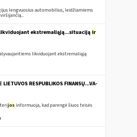
gijus lengvuosius automobilius, leidžiamiems
ršijančią...
likviduojant ekstremaliąją...situaciją
ir
 dalyvaujantiems likviduojant ekstremaliąją
E LIETUVOS RESPUBLIKOS FINANSŲ...VA-
teri
jos
informuoja, kad parengė šiuos teisės
a