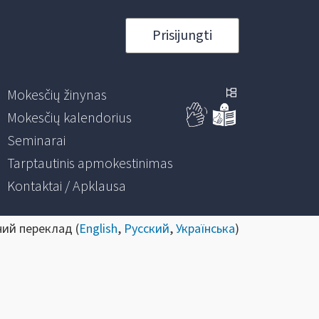
Prisijungti
Mokesčių žinynas
Mokesčių kalendorius
Seminarai
Tarptautinis apmokestinimas
Kontaktai / Apklausa
ний переклад (
English
,
Русский
,
Українська
)