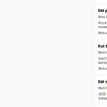
Dėl 
Web t
Atsiž
mokes
Metai
Kol 
Web t
Valst
darbą
Metai
Dėl
Web t
2020 
supap