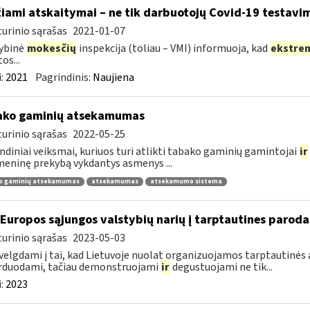
žiami atskaitymai – ne tik darbuotojų Covid-19 testavim
urinio sąrašas
2021-01-07
ybinė
mokesčių
inspekcija (toliau – VMI) informuoja, kad
ekstre
os...
:
2021
Pagrindinis:
Naujiena
ako gaminių atsekamumas
urinio sąrašas
2022-05-25
ndiniai veiksmai, kuriuos turi atlikti tabako gaminių gamintojai
ir
ninę prekybą vykdantys asmenys ...
o gaminių atsekamumas
atsekamumas
atsekamumo sistema
 Europos sąjungos valstybių narių į tarptautines paroda
urinio sąrašas
2023-05-03
velgdami į tai, kad Lietuvoje nuolat organizuojamos tarptautinės 
rduodami, tačiau demonstruojami
ir
degustuojami ne tik...
:
2023