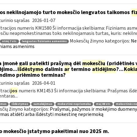
os nekilnojamojo turto mokesčio lengvatos taikomos
fi
urinio sąrašas
2026-01-07
tracijos numeris KM1580 Ši informacija skelbiama: Fiziniams as
čiu neapmokestinamas toks nekilnojamasis turtas, kuris: nekilnoj
Mokesčių žinyno kategorijos:
Ne
ntmį 7 str.
lengvatos fiziniams asmenims
iniams asmenims
 įmonė gali pateikti prašymą dėl
mokesčių
(pridėtinės 
jimo...
išdėstymo
dalimis
ar
termino
atidėjimo
?...
Koki
ndimo priėmimo terminas?
urinio sąrašas
2026-04-01
traci
jos
numeris KM1453 Ši informacija skelbiama: Prašymas išdė
taras...
jimas
išdėstymas
sumokėjimas
mokestinė nepriemoka
maį 88 str.
mokestinės ne
čių žinyno kategorijos:
Prašymai, pažymos ir mokėjimo duomenys
mas atidėti arba išdėstyti mokestinę nepriemoką
o mokesčio įstatymo pakeitimai nuo 2025 m.