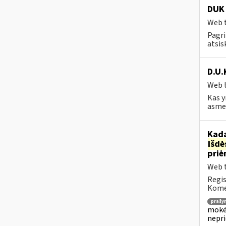
DUK 
Web t
Pagri
atsis
D.U.
Web t
Kas y
asmen
Kada
išd
priė
Web t
Regis
Komen
prašy
mokėj
nepr