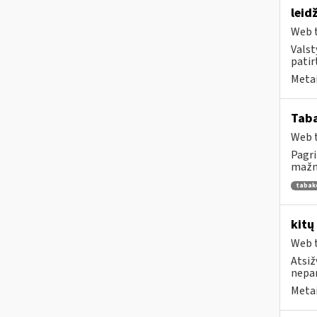
leid
Web t
Valst
patirt
Metai
Tab
Web t
Pagri
mažme
tabak
kitų
Web t
Atsiž
nepa
Metai