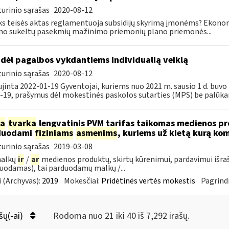
urinio sąrašas
2020-08-12
ks teisės aktas reglamentuoja subsidijų skyrimą įmonėms? Ekon
mo sukeltų pasekmių mažinimo priemonių plano priemonės...
dėl pagalbos vykdantiems individualią veiklą
urinio sąrašas
2020-08-12
jinta 2022-01-19 Gyventojai, kuriems nuo 2021 m. sausio 1 d. bu
-19, prašymus dėl mokestinės paskolos sutarties (MPS) be palūka
ia
tvarka
lengvatinis PVM tarifas taikomas medienos pro
duodami
fiziniams
asmenims
, kuriems už kietą kurą ko
urinio sąrašas
2019-03-08
malkų
ir
/
ar
medienos produktų, skirtų kūrenimui, pardavimui išra
uodamas), tai parduodamų malkų /...
 (Archyvas):
2019
Mokesčiai:
Pridėtinės vertės mokestis
Pagrindi
šų(-ai)
Rodoma nuo 21 iki 40 iš 7,292 irašų.