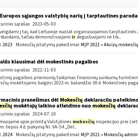
 Europos sąjungos valstybių narių į tarptautines paroda
urinio sąrašas
2023-05-03
velgdami į tai, kad Lietuvoje nuolat organizuojamos tarptautinės 
rduodami, tačiau demonstruojami
ir
degustuojami ne tik...
:
2023
Mokesčių įstatymų pakeitimai:
MĮP 2021 » Akcizų mokesčių
alūs klausimai dėl mokestinės pagalbos
urinio sąrašas
2022-11-03
tinių pagalbos priemonių taikymas finansinių sunkumų turintiem
čių mokėtojams baigėsi 2023 m. balandžio 30 d. Mokestinės paga
rmacinis pranešimas dėl
Mokesčių
deklaracijų pateikimo
esčių
mokėtojų laikino atleidimo nuo
mokesčių
deklarac
urinio sąrašas
2024-07-10
muojame apie priimtą Valstybinės
mokesčių
inspekcijos prie Lie
m. liepos 4 d. įsakymą Nr. VA-54 „Dėl...
:
2024
Mokesčių įstatymų pakeitimai:
MĮP 2021 » Mokesčių admin