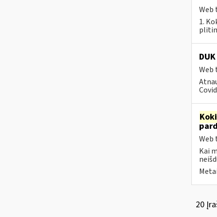
Web t
1. Ko
pliti
DUK 
Web t
Atnau
Covid
Kok
par
Web t
Kai 
neišd
Metai
20 Įra