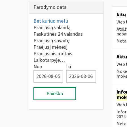
Parodymo data
kitų
Bet kuriuo metu
Web t
Praėjusią valandą
Atsiž
Paskutines 24 valandas
nepa
Praėjusią savaitę
Metai
Praėjusį mėnesį
Praėjusiais metais
Aktu
Laikotarpyje…
Web t
Nuo
Iki
Mokes
mokes
Info
Paieška
mok
Web t
Infor
2024 
Metai