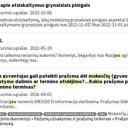
apie atsiskaitymus grynaisiais pinigais
urinio sąrašas
2022-10-06
ndiniai atsiskaitymų, kitų mokėjimų grynaisiais pinigais aspektai
kaitymams grynaisiais pinigais nuo 2022-11-01? Nuo 2022-11-01 įsig
K.
urinio sąrašas
2022-05-19
ra laikoma nelaimių aukomis? Asmenys, bėgantys nuo Rusi
jos
agr
ys, nukentėję nuo...
 gyventojas gali pateikti prašymą dėl
mokesčių
(gyven
ėstymo
dalimis
ar
termino
atidėjimo
?...
Kokia
prašymo p
mimo terminas?
urinio sąrašas
2026-04-01
traci
jos
numeris KM3150 Ši informacija skelbiama: Prašymas išdė
taras...
Mokesčių 
mas
mokestinė nepriemoka
mokestinės nepriemokos atidėjimas
mps
imo duomenys » Pažymų užsakymas ir prašymų teikimas » Prašyma
iemoką