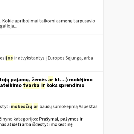
 1. Kokie apribojimai taikomi asmenų tarpusavio
alioja...
esi
jos
ir atvykstantys į Europos Sąjungą, arba
tojų pajamų, žemės
ar
kt....) mokėjimo
ateikimo
tvarka
ir
koks sprendimo
styti
mokesčių
ar
baudų sumokėjimą Aspektas
žinyno kategorijos:
Prašymai, pažymos ir
s atidėti arba išdėstyti mokestinę