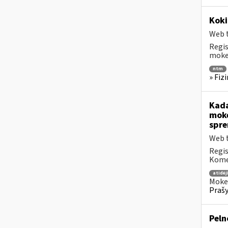
Koki
Web t
Regis
mokes
ntm
» Fiz
Kada
mokė
spre
Web t
Regis
Komen
atidė
Mokes
Prašy
Peln