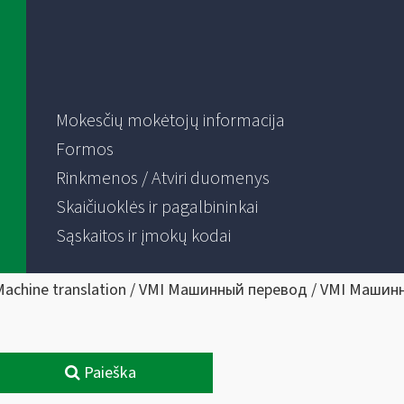
Mokesčių mokėtojų informacija
Formos
Rinkmenos / Atviri duomenys
Skaičiuoklės ir pagalbininkai
Sąskaitos ir įmokų kodai
Machine translation / VMI Машинный перевод / VMI Машин
Paieška