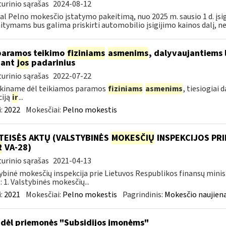
urinio sąrašas
2024-08-12
al Pelno mokesčio įstatymo pakeitimą, nuo 2025 m. sausio 1 d. įsi
itymams bus galima priskirti automobilio įsigijimo kainos dalį, nevi
paramos teikimo
fiziniams
asmenims
, dalyvaujantiems 
nant
jos
padarinius
urinio sąrašas
2022-07-22
škiname dėl teikiamos paramos
fiziniams
asmenims
, tiesiogiai
ciją
ir
...
:
2022
Mokesčiai:
Pelno mokestis
TEISĖS AKTŲ (VALSTYBINĖS
MOKESČIŲ
INSPEKCIJOS PRI
R
VA-28)
urinio sąrašas
2021-04-13
ybinė mokesčių inspekcija prie Lietuvos Respublikos finansų minis
: 1. Valstybinės mokesčių...
:
2021
Mokesčiai:
Pelno mokestis
Pagrindinis:
Mokesčio naujien
dėl priemonės "Subsidijos įmonėms"