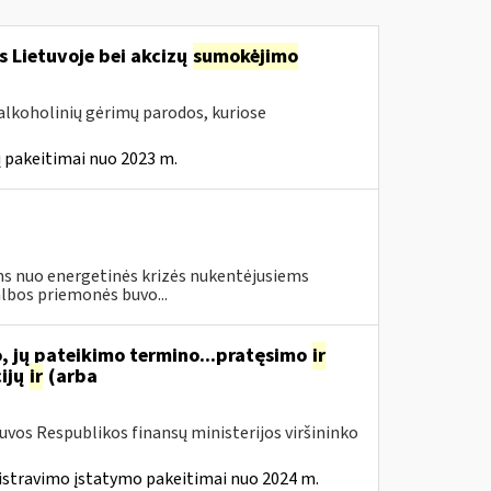
s Lietuvoje bei akcizų
sumokėjimo
alkoholinių gėrimų parodos, kuriose
 pakeitimai nuo 2023 m.
s nuo energetinės krizės nukentėjusiems
lbos priemonės buvo...
, jų pateikimo termino...pratęsimo
ir
ijų
ir
(arba
tuvos Respublikos finansų ministerijos viršininko
istravimo įstatymo pakeitimai nuo 2024 m.