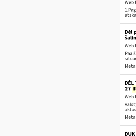
Web t
1.Pag
atska
Dėl 
šali
Web t
Paai
situa
Metai
DĖL 
27
I
Web t
Valst
aktus
Metai
DUK 