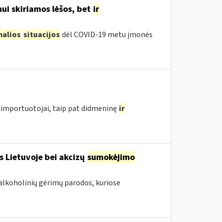
ui skiriamos lėšos, bet
ir
malios
situacijos
dėl COVID-19 metu įmonės
importuotojai, taip pat didmeninę
ir
s Lietuvoje bei akcizų
sumokėjimo
alkoholinių gėrimų parodos, kuriose