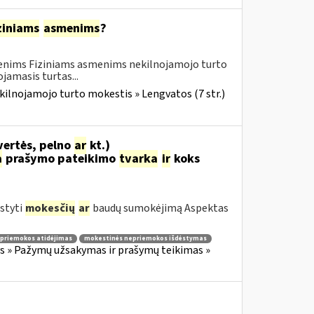
ziniams
asmenims
?
menims Fiziniams asmenims nekilnojamojo turto
amasis turtas...
kilnojamojo turto mokestis » Lengvatos (7 str.)
vertės, pelno
ar
kt.)
a
prašymo pateikimo
tvarka
ir
koks
styti
mokesčių
ar
baudų sumokėjimą Aspektas
priemokos atidėjimas
mokestinės nepriemokos išdėstymas
 » Pažymų užsakymas ir prašymų teikimas »