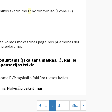
omikos skatinimo
ir
koronaviruso (Covid-19)
vo taikomos mokestinės pagalbos priemonės dėl
nų sudarymo...
duktams (įskaitant malkas...), kai jie
mpensacijas teikia
šoma PVM sąskaita faktūra (kasos kvitas
nis:
Mokesčių pakeitimai
1
2
3
...
365