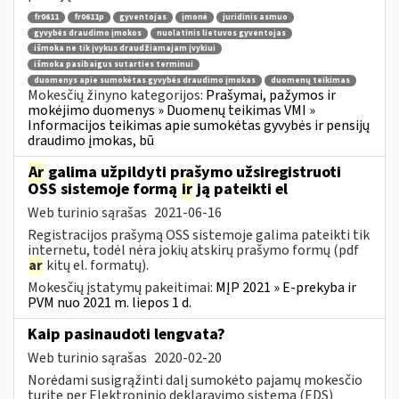
fr0611
fr0611p
gyventojas
įmonė
juridinis asmuo
gyvybės draudimo įmokos
nuolatinis lietuvos gyventojas
išmoka ne tik įvykus draudžiamajam įvykiui
išmoka pasibaigus sutarties terminui
duomenys apie sumokėtas gyvybės draudimo įmokas
duomenų teikimas
Mokesčių žinyno kategorijos:
Prašymai, pažymos ir
mokėjimo duomenys » Duomenų teikimas VMI »
Informacijos teikimas apie sumokėtas gyvybės ir pensijų
draudimo įmokas, bū
Ar
galima užpildyti prašymo užsiregistruoti
OSS sistemoje formą
ir
ją pateikti el
Web turinio sąrašas
2021-06-16
Registracijos prašymą OSS sistemoje galima pateikti tik
internetu, todėl nėra jokių atskirų prašymo formų (pdf
ar
kitų el. formatų).
Mokesčių įstatymų pakeitimai:
MĮP 2021 » E-prekyba ir
PVM nuo 2021 m. liepos 1 d.
Kaip pasinaudoti lengvata?
Web turinio sąrašas
2020-02-20
Norėdami susigrąžinti dalį sumokėto pajamų mokesčio
turite per Elektroninio deklaravimo sistemą (EDS)