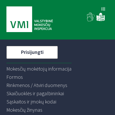
Prisijungti
Mokesčių mokėtojų informacija
Formos
Rinkmenos / Atviri duomenys
Skaičiuoklės ir pagalbininkai
Sąskaitos ir įmokų kodai
Mokesčių žinynas