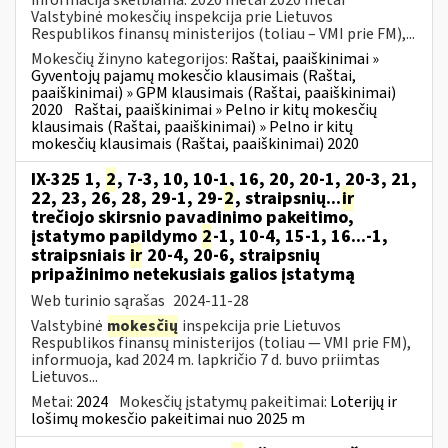
Valstybinė mokesčių inspekcija prie Lietuvos
Respublikos finansų ministerijos (toliau – VMI prie FM),...
Mokesčių žinyno kategorijos:
Raštai, paaiškinimai »
Gyventojų pajamų mokesčio klausimais (Raštai,
paaiškinimai) » GPM klausimais (Raštai, paaiškinimai)
2020
Raštai, paaiškinimai » Pelno ir kitų mokesčių
klausimais (Raštai, paaiškinimai) » Pelno ir kitų
mokesčių klausimais (Raštai, paaiškinimai) 2020
IX-325 1,
2
, 7-3, 10, 10-1, 16, 20, 20-1, 20-3, 21,
22, 23, 26, 28, 29-1, 29-
2
, straipsnių...
ir
trečiojo skirsnio pavadinimo pakeitimo,
įstatymo papildymo
2
-1, 10-4, 15-1, 16...-1,
straipsniais
ir
20-4, 20-6, straipsnių
pripažinimo netekusiais galios įstatymą
Web turinio sąrašas
2024-11-28
Valstybinė
mokesčių
inspekcija prie Lietuvos
Respublikos finansų ministerijos (toliau — VMI prie FM),
informuoja, kad 2024 m. lapkričio 7 d. buvo priimtas
Lietuvos...
Metai:
2024
Mokesčių įstatymų pakeitimai:
Loterijų ir
lošimų mokesčio pakeitimai nuo 2025 m