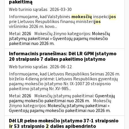
pakeitimą
Web turinio sąrašas
2026-03-30
Informuojame, kad Valstybinės
mokesčių
inspekci
jos
prie Lietuvos Respublikos finansų ministeri
jos
viršininko 2026 m. kovo...
Metai:
2026
Mokesčių žinyno kategorijos:
Mokesčių
įstatymų pakeitimai » Gyventojų pajamų mokesčio
pakeitimai nuo 2026 m.
Informacinis pranešimas: Dėl LR GPM įstatymo
20 straipsnio 7 dalies pakeitimo įstatymo
Web turinio sąrašas
2026-06-12
Informuojame, kad Lietuvos Respublikos Seimas 2026 m.
birželio 4 dieną priėmė: Lietuvos Respublikos gyventojų
pajamų mokesčio įstatymo Nr. IX-1007 20 straipsnio
pakeitimo įstatymą Nr. XV-985...
Metai:
2026
Mokesčių įstatymų pakeitimai:
Gyventojų
pajamų mokesčio pakeitimai nuo 2026 m.
Mokesčių
žinyno kategorijos:
Mokesčių įstatymų pakeitimai »
Gyventojų pajamų mokesčio pakeitimai nuo 2026 m.
Dėl LR pelno mokesčio įstatymo 37-1 straipsnio
ir
53 straipsnio
2
dalies apibendrinto