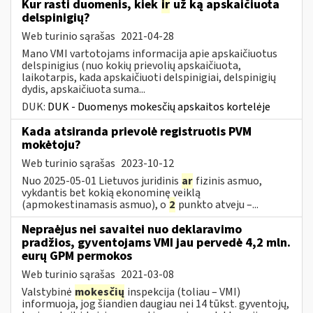
Kur rasti duomenis, kiek
ir
už ką apskaičiuota
delspinigių?
Web turinio sąrašas
2021-04-28
Mano VMI vartotojams informacija apie apskaičiuotus
delspinigius (nuo kokių prievolių apskaičiuota,
laikotarpis, kada apskaičiuoti delspinigiai, delspinigių
dydis, apskaičiuota suma...
DUK:
DUK - Duomenys mokesčių apskaitos kortelėje
Kada atsiranda prievolė registruotis PVM
mokėtoju?
Web turinio sąrašas
2023-10-12
Nuo 2025-05-01 Lietuvos juridinis
ar
fizinis asmuo,
vykdantis bet kokią ekonominę veiklą
(apmokestinamasis asmuo), o
2
punkto atveju –...
Nepraėjus nei savaitei nuo deklaravimo
pradžios, gyventojams VMI jau pervedė 4,2 mln.
eurų GPM permokos
Web turinio sąrašas
2021-03-08
Valstybinė
mokesčių
inspekcija (toliau – VMI)
informuoja, jog šiandien daugiau nei 14 tūkst. gyventojų,