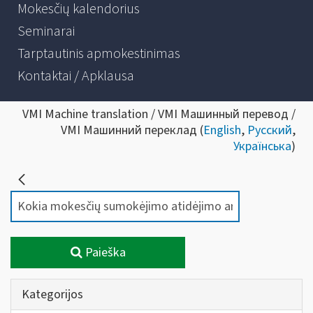
Mokesčių kalendorius
Seminarai
Tarptautinis apmokestinimas
Kontaktai / Apklausa
VMI Machine translation / VMI Машинный перевод /
VMI Машинний переклад (
English
,
Русский
,
Українська
)
Paieška
Kategorijos