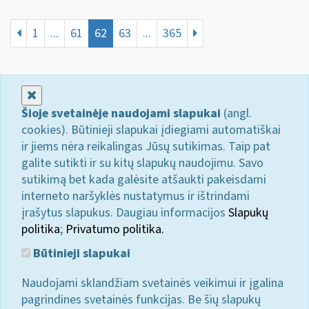
1
...
61
62
63
...
365
Uždaryti
Šioje svetainėje naudojami slapukai
(angl.
cookies). Būtinieji slapukai įdiegiami automatiškai
ir jiems nėra reikalingas Jūsų sutikimas. Taip pat
galite sutikti ir su kitų slapukų naudojimu. Savo
sutikimą bet kada galėsite atšaukti pakeisdami
interneto naršyklės nustatymus ir ištrindami
įrašytus slapukus. Daugiau informacijos
Slapukų
politika
;
Privatumo politika.
Būtinieji slapukai
Naudojami sklandžiam svetainės veikimui ir įgalina
pagrindines svetainės funkcijas. Be šių slapukų