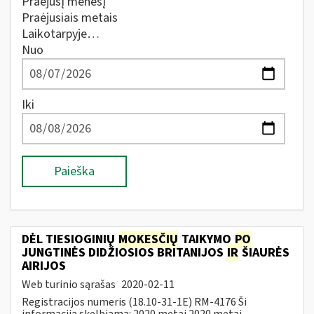
Praėjusį mėnesį
Praėjusiais metais
Laikotarpyje…
Nuo
Iki
Paieška
DĖL TIESIOGINIŲ
MOKESČIŲ
TAIKYMO
PO
JUNGTINĖS DIDŽIOSIOS BRITANIJOS
IR
ŠIAURĖS
AIRIJOS
Web turinio sąrašas
2020-02-11
Registracijos numeris (18.10-31-1E) RM-4176 Ši
informacija skelbiama: 2020 metai 2020 metai