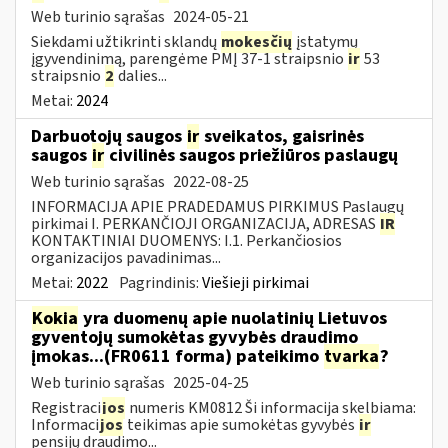
Web turinio sąrašas
2024-05-21
Siekdami užtikrinti sklandų
mokesčių
įstatymų
įgyvendinimą, parengėme PMĮ 37-1 straipsnio
ir
53
straipsnio
2
dalies...
Metai:
2024
Darbuotojų saugos
ir
sveikatos, gaisrinės
saugos
ir
civilinės saugos priežiūros paslaugų
Web turinio sąrašas
2022-08-25
INFORMACIJA APIE PRADEDAMUS PIRKIMUS Paslaugų
pirkimai I. PERKANČIOJI ORGANIZACIJA, ADRESAS
IR
KONTAKTINIAI DUOMENYS: I.1. Perkančiosios
organizacijos pavadinimas...
Metai:
2022
Pagrindinis:
Viešieji pirkimai
Kokia
yra duomenų apie nuolatinių Lietuvos
gyventojų sumokėtas gyvybės draudimo
įmokas...(FR0611 forma) pateikimo
tvarka
?
Web turinio sąrašas
2025-04-25
Registraci
jos
numeris KM0812 Ši informacija skelbiama:
Informaci
jos
teikimas apie sumokėtas gyvybės
ir
pensijų draudimo...