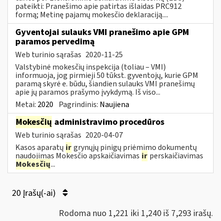
pateikti: Pranešimo apie patirtas išlaidas PRC912
formą; Metinę pajamų mokesčio deklaraciją....
Gyventojai sulauks VMI pranešimo apie GPM
paramos pervedimą
Web turinio sąrašas
2020-11-25
Valstybinė mokesčių inspekcija (toliau – VMI)
informuoja, jog pirmieji 50 tūkst. gyventojų, kurie GPM
paramą skyrė e. būdu, šiandien sulauks VMI pranešimų
apie jų paramos prašymo įvykdymą. Iš viso...
Metai:
2020
Pagrindinis:
Naujiena
Mokesčių
administravimo procedūros
Web turinio sąrašas
2020-04-07
Kasos aparatų
ir
grynųjų pinigų priėmimo dokumentų
naudojimas Mokesčio apskaičiavimas
ir
perskaičiavimas
Mokesčių
...
20 Įrašų(-ai)
Rodoma nuo 1,221 iki 1,240 iš 7,293 irašų.