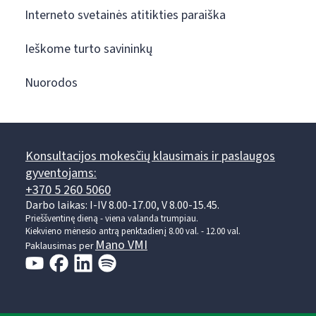
Interneto svetainės atitikties paraiška
Ieškome turto savininkų
Nuorodos
Konsultacijos mokesčių klausimais ir paslaugos
gyventojams:
+370 5 260 5060
Darbo laikas: I-IV 8.00-17.00, V 8.00-15.45.
Prieššventinę dieną - viena valanda trumpiau.
Kiekvieno mėnesio antrą penktadienį 8.00 val. - 12.00 val.
Mano VMI
Paklausimas per