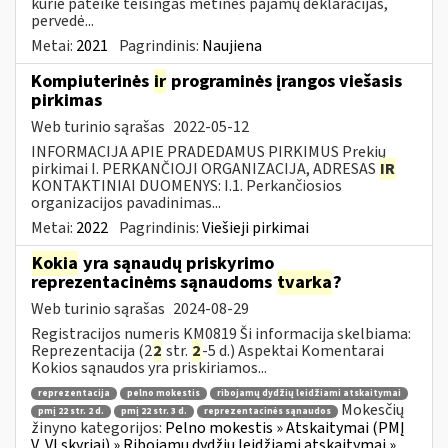
kurie pateikė teisingas metines pajamų deklaracijas,
pervedė...
Metai:
2021
Pagrindinis:
Naujiena
Kompiuterinės
ir
programinės įrangos viešasis
pirkimas
Web turinio sąrašas
2022-05-12
INFORMACIJA APIE PRADEDAMUS PIRKIMUS Prekių
pirkimai I. PERKANČIOJI ORGANIZACIJA, ADRESAS
IR
KONTAKTINIAI DUOMENYS: I.1. Perkančiosios
organizacijos pavadinimas...
Metai:
2022
Pagrindinis:
Viešieji pirkimai
Kokia
yra sąnaudų priskyrimo
reprezentacinėms sąnaudoms
tvarka
?
Web turinio sąrašas
2024-08-29
Registracijos numeris KM0819 Ši informacija skelbiama:
Reprezentacija (2
2
str.
2
-5 d.) Aspektai Komentarai
Kokios sąnaudos yra priskiriamos...
reprezentacija
pelno mokestis
ribojamų dydžių leidžiami atskaitymai
Mokesčių
pmį 22 str. 2 d.
pmį 22 str. 3 d.
reprezentacinės sąnaudos
žinyno kategorijos:
Pelno mokestis » Atskaitymai (PMĮ
V, VI skyriai) » Ribojamų dydžių leidžiami atskaitymai »