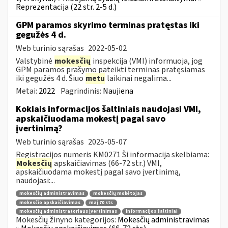
Reprezentacija (22 str. 2-5 d.)
GPM paramos skyrimo terminas pratęstas iki
gegužės 4 d.
Web turinio sąrašas
2022-05-02
Valstybinė
mokesčių
inspekcija (VMI) informuoja, jog
GPM paramos prašymo pateikti terminas pratęsiamas
iki gegužės 4 d. Šiuo
metu
laikinai negalima...
Metai:
2022
Pagrindinis:
Naujiena
Kokiais informacijos šaltiniais naudojasi VMI,
apskaičiuodama mokestį pagal savo
įvertinimą?
Web turinio sąrašas
2025-05-07
Registracijos numeris KM0271 Ši informacija skelbiama:
Mokesčių
apskaičiavimas (66-72 str.) VMI,
apskaičiuodama mokestį pagal savo įvertinimą,
naudojasi:...
mokesčių administravimas
mokesčių mokėtojas
mokesčio apskaičiavimas
maį 70 str.
mokesčių administratoriaus įvertinimas
informacijos šaltiniai
Mokesčių žinyno kategorijos:
Mokesčių administravimas