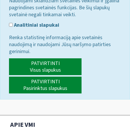
Naudojami sklandžiam svetainės veikimui ir įgalina
pagrindines svetainės funkcijas. Be šių slapukų
svetainė negali tinkamai veikti.
Analitiniai slapukai
Renka statistinę informaciją apie svetainės
naudojimą ir naudojami Jūsų naršymo patirties
gerinimui.
PATVIRTINTI
Visus slapukus
PATVIRTINTI
Pasirinktus slapukus
APIE VMI