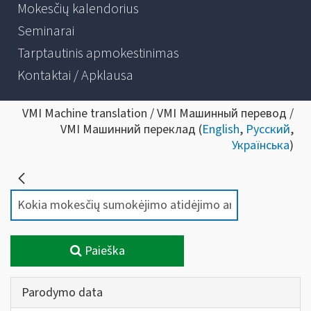
Mokesčių kalendorius
Seminarai
Tarptautinis apmokestinimas
Kontaktai / Apklausa
VMI Machine translation / VMI Машинный перевод /
VMI Машинний переклад (
English
,
Русский
,
Українська
)
Paieška
Parodymo data