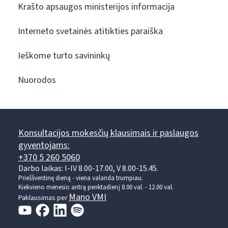
Krašto apsaugos ministerijos informacija
Interneto svetainės atitikties paraiška
Ieškome turto savininkų
Nuorodos
Konsultacijos mokesčių klausimais ir paslaugos
gyventojams:
+370 5 260 5060
Darbo laikas: I-IV 8.00-17.00, V 8.00-15.45.
Prieššventinę dieną - viena valanda trumpiau.
Kiekvieno mėnesio antrą penktadienį 8.00 val. - 12.00 val.
Mano VMI
Paklausimas per