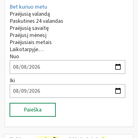
Bet kuriuo metu
Praėjusią valandą
Paskutines 24 valandas
Praėjusią savaitę
Praėjusį mėnesį
Praėjusiais metais
Laikotarpyje…
Nuo
Iki
Paieška