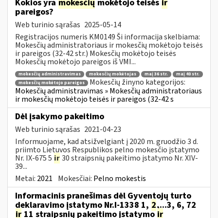
Kokios yra
mokesčių
mokėtojo teisės
ir
pareigos?
Web turinio sąrašas
2025-05-14
Registracijos numeris KM0149 Ši informacija skelbiama:
Mokesčių administratoriaus ir mokesčių mokėtojo teisės
ir pareigos (32-42 str.) Mokesčių mokėtojo teisės
Mokesčių mokėtojo pareigos iš VMI...
mokesčių administravimas
mokesčių mokėtojas
maį 36 str.
maį 40 str.
Mokesčių žinyno kategorijos:
mokesčių mokėtojo pareigos
Mokesčių administravimas » Mokesčių administratoriaus
ir mokesčių mokėtojo teisės ir pareigos (32-42 s
Dėl įsakymo pakeitimo
Web turinio sąrašas
2021-04-23
Informuojame, kad atsižvelgiant į 2020 m. gruodžio 3 d.
priimto Lietuvos Respublikos pelno mokesčio įstatymo
Nr. IX-675 5
ir
30 straipsnių pakeitimo įstatymo Nr. XIV-
39...
Metai:
2021
Mokesčiai:
Pelno mokestis
Informacinis pranešimas dėl Gyventojų turto
deklaravimo įstatymo Nr.I-1338 1,
2
,...3, 6, 72
ir
11 straipsnių pakeitimo įstatymo
ir