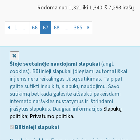
Rodoma nuo 1,321 iki 1,340 iš 7,293 irašų.
1
...
66
67
68
...
365
Uždaryti
Šioje svetainėje naudojami slapukai
(angl.
cookies). Būtinieji slapukai įdiegiami automatiškai
ir jiems nėra reikalingas Jūsų sutikimas. Taip pat
galite sutikti ir su kitų slapukų naudojimu. Savo
sutikimą bet kada galėsite atšaukti pakeisdami
interneto naršyklės nustatymus ir ištrindami
įrašytus slapukus. Daugiau informacijos
Slapukų
politika
;
Privatumo politika.
Būtinieji slapukai