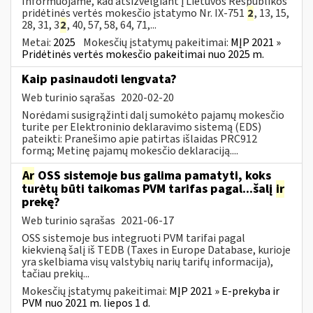
Informuojame, kad atsižvelgiant į Lietuvos Respublikos
pridėtinės vertės mokesčio įstatymo Nr. IX-751
2
, 13, 15,
28, 31, 3
2
, 40, 57, 58, 64, 71,...
Metai:
2025
Mokesčių įstatymų pakeitimai:
MĮP 2021 »
Pridėtinės vertės mokesčio pakeitimai nuo 2025 m.
Kaip pasinaudoti lengvata?
Web turinio sąrašas
2020-02-20
Norėdami susigrąžinti dalį sumokėto pajamų mokesčio
turite per Elektroninio deklaravimo sistemą (EDS)
pateikti: Pranešimo apie patirtas išlaidas PRC912
formą; Metinę pajamų mokesčio deklaraciją....
Ar
OSS sistemoje bus galima pamatyti, koks
turėtų būti taikomas PVM tarifas pagal...šalį
ir
prekę?
Web turinio sąrašas
2021-06-17
OSS sistemoje bus integruoti PVM tarifai pagal
kiekvieną šalį iš TEDB (Taxes in Europe Database, kurioje
yra skelbiama visų valstybių narių tarifų informacija),
tačiau prekių...
Mokesčių įstatymų pakeitimai:
MĮP 2021 » E-prekyba ir
PVM nuo 2021 m. liepos 1 d.