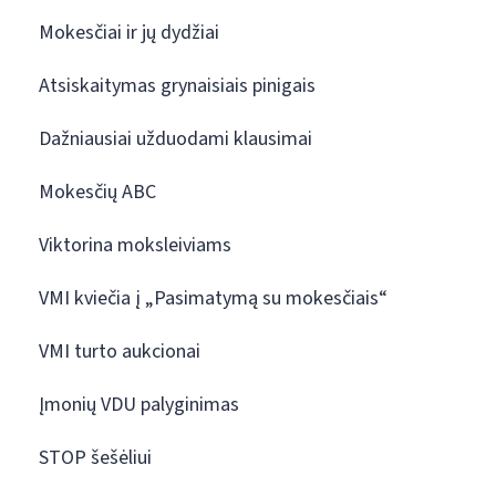
Mokesčiai ir jų dydžiai
Atsiskaitymas grynaisiais pinigais
Dažniausiai užduodami klausimai
Mokesčių ABC
Viktorina moksleiviams
VMI kviečia į „Pasimatymą su mokesčiais“
VMI turto aukcionai
Įmonių VDU palyginimas
STOP šešėliui