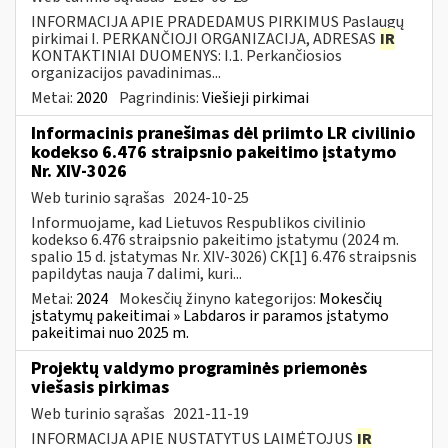
INFORMACIJA APIE PRADEDAMUS PIRKIMUS Paslaugų
pirkimai I. PERKANČIOJI ORGANIZACIJA, ADRESAS
IR
KONTAKTINIAI DUOMENYS: I.1. Perkančiosios
organizacijos pavadinimas...
Metai:
2020
Pagrindinis:
Viešieji pirkimai
Informacinis pranešimas dėl priimto LR civilinio
kodekso 6.476 straipsnio pakeitimo įstatymo
Nr. XIV-3026
Web turinio sąrašas
2024-10-25
Informuojame, kad Lietuvos Respublikos civilinio
kodekso 6.476 straipsnio pakeitimo įstatymu (2024 m.
spalio 15 d. įstatymas Nr. XIV-3026) CK[1] 6.476 straipsnis
papildytas nauja 7 dalimi, kuri...
Metai:
2024
Mokesčių žinyno kategorijos:
Mokesčių
įstatymų pakeitimai » Labdaros ir paramos įstatymo
pakeitimai nuo 2025 m.
Projektų valdymo programinės priemonės
viešasis pirkimas
Web turinio sąrašas
2021-11-19
INFORMACIJA APIE NUSTATYTUS LAIMĖTOJUS
IR