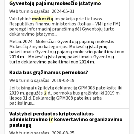
Gyventojų pajamų mokesčio įstatymo
Web turinio sąrašas
2024-05-31
Valstybinė
mokesčių
inspekcija prie Lietuvos
Respublikos finansų ministerijos (toliau – VMI prie FM)
parengė informacinį pranešimą dėl Gyventojų turto
deklaravimo įstatymo...
Metai:
2024
Mokesčiai:
Gyventojų pajamų mokestis
Mokesčių žinyno kategorijos:
Mokesčių įstatymų
pakeitimai » Gyventojų pajamų mokesčio pakeitimai nuo
2024 m.
Mokesčių įstatymų pakeitimai » Gyventojų
turto deklaravimo pakeitimai nuo 2024 m.
Kada bus grąžinamos permokos?
Web turinio sąrašas
2019-03-19
Jei teisingai užpildytą deklaraciją GPM308 pateiksite iki
2019 m. gegužės
2
d., permoka bus grąžinta iki 2019 m.
liepos 31 d. Deklaraciją GPM308 pateikus arba
patikslinus...
Valstybei perduotos kriptovaliutos
administravimo
ir
konvertavimo organizavimo
paslaugų
Web turinio sąrašas
2020-08-25