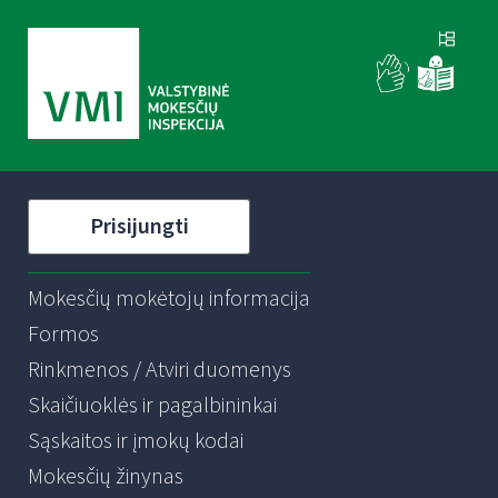
Prisijungti
Mokesčių mokėtojų informacija
Formos
Rinkmenos / Atviri duomenys
Skaičiuoklės ir pagalbininkai
Sąskaitos ir įmokų kodai
Mokesčių žinynas