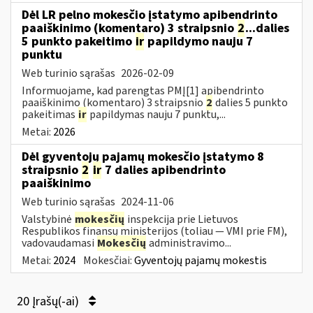
Dėl LR pelno mokesčio įstatymo apibendrinto
paaiškinimo (komentaro) 3 straipsnio
2
...dalies
5 punkto pakeitimo
ir
papildymo nauju 7
punktu
Web turinio sąrašas
2026-02-09
Informuojame, kad parengtas PMĮ[1] apibendrinto
paaiškinimo (komentaro) 3 straipsnio
2
dalies 5 punkto
pakeitimas
ir
papildymas nauju 7 punktu,...
Metai:
2026
Dėl gyventojų pajamų mokesčio įstatymo 8
straipsnio
2
ir
7 dalies apibendrinto
paaiškinimo
Web turinio sąrašas
2024-11-06
Valstybinė
mokesčių
inspekcija prie Lietuvos
Respublikos finansų ministerijos (toliau — VMI prie FM),
vadovaudamasi
Mokesčių
administravimo...
Metai:
2024
Mokesčiai:
Gyventojų pajamų mokestis
20 Įrašų(-ai)