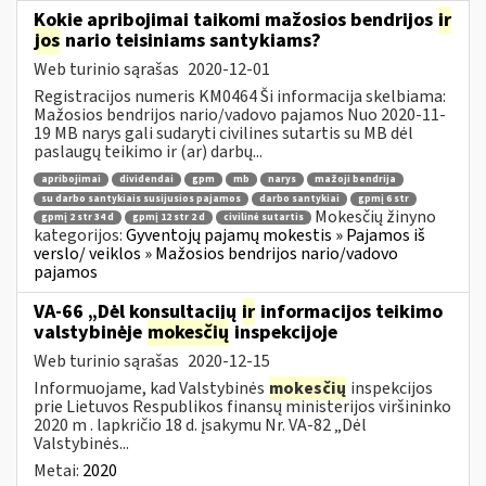
Kokie apribojimai taikomi mažosios bendrijos
ir
jos
nario teisiniams santykiams?
Web turinio sąrašas
2020-12-01
Registracijos numeris KM0464 Ši informacija skelbiama:
Mažosios bendrijos nario/vadovo pajamos Nuo 2020-11-
19 MB narys gali sudaryti civilines sutartis su MB dėl
paslaugų teikimo ir (ar) darbų...
apribojimai
dividendai
gpm
mb
narys
mažoji bendrija
su darbo santykiais susijusios pajamos
darbo santykiai
gpmį 6 str
Mokesčių žinyno
gpmį 2 str 34 d
gpmį 12 str 2 d
civilinė sutartis
kategorijos:
Gyventojų pajamų mokestis » Pajamos iš
verslo/ veiklos » Mažosios bendrijos nario/vadovo
pajamos
VA-66 „Dėl konsultacijų
ir
informacijos teikimo
valstybinėje
mokesčių
inspekcijoje
Web turinio sąrašas
2020-12-15
Informuojame, kad Valstybinės
mokesčių
inspekcijos
prie Lietuvos Respublikos finansų ministerijos viršininko
2020 m . lapkričio 18 d. įsakymu Nr. VA-82 „Dėl
Valstybinės...
Metai:
2020