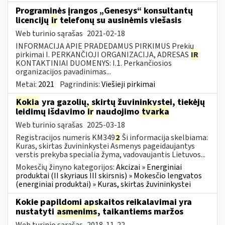
Programinės įrangos „Genesys“ konsultantų
licencijų
ir
telefonų su ausinėmis viešasis
Web turinio sąrašas
2021-02-18
INFORMACIJA APIE PRADEDAMUS PIRKIMUS Prekių
pirkimai I. PERKANČIOJI ORGANIZACIJA, ADRESAS
IR
KONTAKTINIAI DUOMENYS: I.1. Perkančiosios
organizacijos pavadinimas...
Metai:
2021
Pagrindinis:
Viešieji pirkimai
Kokia
yra gazolių, skirtų žuvininkystei, tiekėjų
leidimų išdavimo
ir
naudojimo
tvarka
Web turinio sąrašas
2025-03-18
Registracijos numeris KM349
2
Ši informacija skelbiama:
Kuras, skirtas žuvininkystei Asmenys pageidaujantys
verstis prekyba specialia žyma, vadovaujantis Lietuvos...
Mokesčių žinyno kategorijos:
Akcizai » Energiniai
produktai (II skyriaus III skirsnis) » Mokesčio lengvatos
(energiniai produktai) » Kuras, skirtas žuvininkystei
Kokie papildomi apskaitos reikalavimai yra
nustatyti
asmenims
, taikantiems maržos
Web turinio sąrašas
2018-11-22