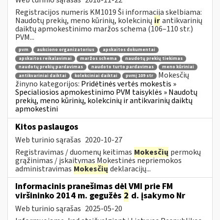
Registracijos numeris KM1019 Ši informacija skelbiama:
Naudotų prekių, meno kūrinių, kolekcinių
ir
antikvarinių
daiktų apmokestinimo maržos schema (106–110 str.)
PVM...
pvm
aukciono organizatorius
apskaitos dokumentai
apskaitos reikalavimai
maržos schema
naudotų prekių tiekimas
naudotų prekių pardavimas
naudoto turto pardavimas
meno kūriniai
Mokesčių
antikvariniai daiktai
kolekciniai daiktai
pvmį 109 str
žinyno kategorijos:
Pridėtinės vertės mokestis »
Specialiosios apmokestinimo PVM taisyklės » Naudotų
prekių, meno kūrinių, kolekcinių ir antikvarinių daiktų
apmokestini
Kitos paslaugos
Web turinio sąrašas
2020-10-27
Registravimas / duomenų keitimas
Mokesčių
permokų
grąžinimas / įskaitymas Mokestinės nepriemokos
administravimas
Mokesčių
deklaracijų...
Informacinis pranešimas dėl VMI prie FM
viršininko 2014 m. gegužės
2
d. įsakymo Nr
Web turinio sąrašas
2025-05-20