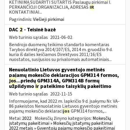
KETINIMĄ SUDARYTI SUTARTIS Paslaugų pirkimai I.
PERKANČIOJI ORGANIZACIJA, ADRESAS
IR
KONTAKTINIAI...
Pagrindinis:
Viešieji pirkimai
DAC
2
- Teisinė bazė
Web turinio sąrašas
2021-06-02
Bendrojo duomenų teikimo standarto komentaras
Tarybos direktyva 2014/107/ES, 2014 m. gruodžio 9 d.
kuria iš dalies keičiamos Direktyvos 2011/16/ES
nuostatos, susijusios su privalomais automatiniais...
Nenuolatinio Lietuvos gyventojo metinės
pajamų mokesčio deklaracijos GPM314 formos,
jos
...priedų GPM314A, GPM314B formų
užpildymo
ir
pateikimo taisyklių pakeitimo
Web turinio sąrašas
2022-11-15
Informuojame, kad 2022 m. lapkričio 9 d. įsakymu Nr. VA-
86 pakeistos Nenuolatinio Lietuvos gyventojo metinės
pajamų mokesčio deklaraci
jos
GPM314 formos,...
Metai:
2022
Mokesčių žinyno kategorijos:
Mokesčių
įstatymų pakeitimai » Mokesčių įstatymų pakeitimai
2022 metais » Gyventojų pajamų mokesčio pakeitimai