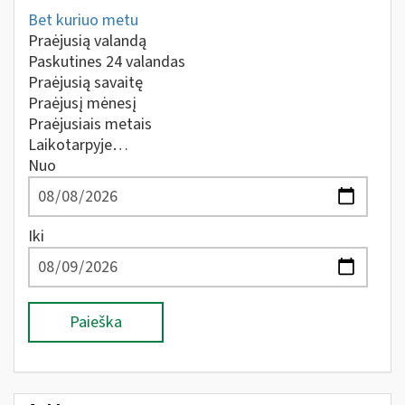
Bet kuriuo metu
Praėjusią valandą
Paskutines 24 valandas
Praėjusią savaitę
Praėjusį mėnesį
Praėjusiais metais
Laikotarpyje…
Nuo
Iki
Paieška