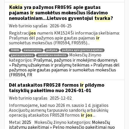
Kokia
yra pažymos FR0595 apie gautas
pajamas
ir
sumokėtus mokesčius išdavimo
nenuolatiniam...Lietuvos gyventojui
tvarka
?
Web turinio sąrašas
2026-06-25
Registraci
jos
numeris KM1524 Ši informacija skelbiama:
Prašymas dėl pažymos apie gautas pajamas
ir
sumokėtus mokesčius (FR0594, FR0595)...
fr0595
nenuolatinis
pažyma
pažyma apie gautas pajamas
Mokesčių žinyno
gautos pajamos
sumokėtas mokestis
kategorijos:
Prašymai, pažymos ir mokėjimo duomenys
» Pažymų užsakymas ir prašymų teikimas » Prašymas dėl
pažymos apie gautas pajamas ir sumokėtus mokesčius
(FR0594, FR
Dėl ataskaitos FR0528 formos
ir
pildymo
taisyklių pakeitimo nuo 2026-01-01
Web turinio sąrašas
2025-12-02
Informuojame, kad nuo 2026 m. sausio 1 d. įsigalios
Asocijuotų asmenų tarpusavio sandorių arba ūkinių
operacijų ataskaitos FR0528 formos
ir
jos
...
Metai:
2025
Mokesčių žinyno kategorijos:
Mokesčių
įstatymų pakeitimai » Pelno mokesčio pakeitimai nuo