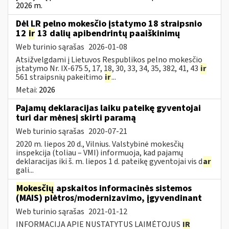
2026 m.
Dėl LR pelno mokesčio įstatymo 18 straipsnio
12
ir
13 dalių apibendrintų paaiškinimų
Web turinio sąrašas
2026-01-08
Atsižvelgdami į Lietuvos Respublikos pelno mokesčio
įstatymo Nr. IX-675 5, 17, 18, 30, 33, 34, 35, 382, 41, 43
ir
561 straipsnių pakeitimo
ir
...
Metai:
2026
Pajamų deklaracijas laiku pateikę gyventojai
turi dar mėnesį skirti paramą
Web turinio sąrašas
2020-07-21
2020 m. liepos 20 d., Vilnius. Valstybinė mokesčių
inspekcija (toliau – VMI) informuoja, kad pajamų
deklaracijas iki š. m. liepos 1 d. pateikę gyventojai vis d
ar
gali...
Mokesčių
apskaitos informacinės sistemos
(MAIS) plėtros/modernizavimo, įgyvendinant
Web turinio sąrašas
2021-01-12
INFORMACIJA APIE NUSTATYTUS LAIMĖTOJUS
IR