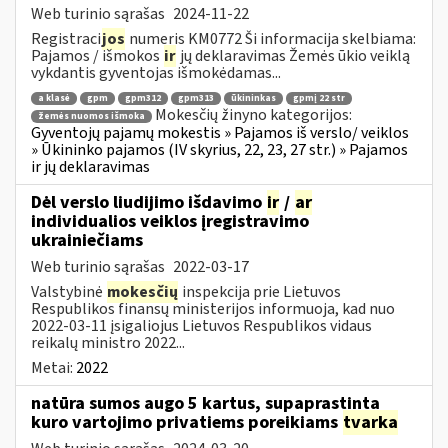
Web turinio sąrašas
2024-11-22
Registraci
jos
numeris KM0772 Ši informacija skelbiama:
Pajamos / išmokos
ir
jų deklaravimas Žemės ūkio veiklą
vykdantis gyventojas išmokėdamas...
a klasė
gpm
gpm312
gpm313
ūkininkas
gpmį 22 str
Mokesčių žinyno kategorijos:
žemės nuomos išmoka
Gyventojų pajamų mokestis » Pajamos iš verslo/ veiklos
» Ūkininko pajamos (IV skyrius, 22, 23, 27 str.) » Pajamos
ir jų deklaravimas
Dėl verslo liudijimo išdavimo
ir
/
ar
individualios veiklos įregistravimo
ukrainiečiams
Web turinio sąrašas
2022-03-17
Valstybinė
mokesčių
inspekcija prie Lietuvos
Respublikos finansų ministerijos informuoja, kad nuo
2022-03-11 įsigaliojus Lietuvos Respublikos vidaus
reikalų ministro 2022...
Metai:
2022
natūra sumos augo 5 kartus, supaprastinta
kuro vartojimo privatiems poreikiams
tvarka