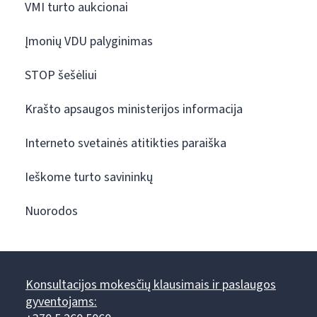
VMI turto aukcionai
Įmonių VDU palyginimas
STOP šešėliui
Krašto apsaugos ministerijos informacija
Interneto svetainės atitikties paraiška
Ieškome turto savininkų
Nuorodos
Konsultacijos mokesčių klausimais ir paslaugos
gyventojams: