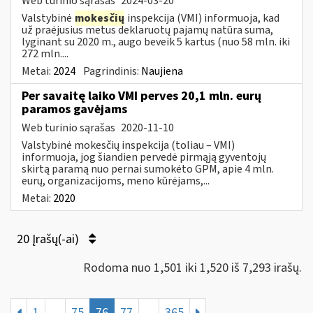
Web turinio sąrašas
2024-03-20
Valstybinė
mokesčių
inspekcija (VMI) informuoja, kad
už praėjusius metus deklaruotų pajamų natūra suma,
lyginant su 2020 m., augo beveik 5 kartus (nuo 58 mln. iki
272 mln....
Metai:
2024
Pagrindinis:
Naujiena
Per savaitę laiko VMI perves 20,1 mln. eurų
paramos gavėjams
Web turinio sąrašas
2020-11-10
Valstybinė mokesčių inspekcija (toliau – VMI)
informuoja, jog šiandien pervedė pirmąją gyventojų
skirtą paramą nuo pernai sumokėto GPM, apie 4 mln.
eurų, organizacijoms, meno kūrėjams,...
Metai:
2020
20 Įrašų(-ai)
Rodoma nuo 1,501 iki 1,520 iš 7,293 irašų.
1
...
75
76
77
...
365