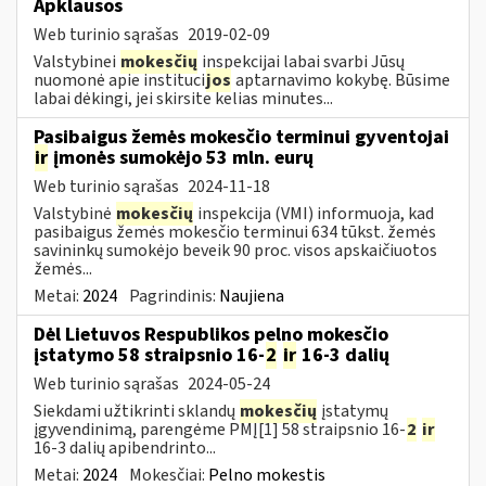
Apklausos
Web turinio sąrašas
2019-02-09
Valstybinei
mokesčių
inspekcijai labai svarbi Jūsų
nuomonė apie instituci
jos
aptarnavimo kokybę. Būsime
labai dėkingi, jei skirsite kelias minutes...
Pasibaigus žemės mokesčio terminui gyventojai
ir
įmonės sumokėjo 53 mln. eurų
Web turinio sąrašas
2024-11-18
Valstybinė
mokesčių
inspekcija (VMI) informuoja, kad
pasibaigus žemės mokesčio terminui 634 tūkst. žemės
savininkų sumokėjo beveik 90 proc. visos apskaičiuotos
žemės...
Metai:
2024
Pagrindinis:
Naujiena
Dėl Lietuvos Respublikos pelno mokesčio
įstatymo 58 straipsnio 16-
2
ir
16-3 dalių
Web turinio sąrašas
2024-05-24
Siekdami užtikrinti sklandų
mokesčių
įstatymų
įgyvendinimą, parengėme PMĮ[1] 58 straipsnio 16-
2
ir
16-3 dalių apibendrinto...
Metai:
2024
Mokesčiai:
Pelno mokestis