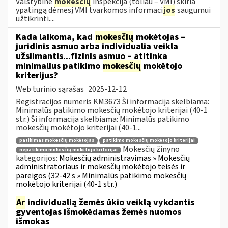
Valstybinė
mokesčių
inspekcija (toliau – VMI) skiria
ypatingą dėmesį VMI tvarkomos informaci
jos
saugumui
užtikrinti....
Kada laikoma, kad
mokesčių
mokėtojas –
juridinis asmuo arba individualia veikla
užsiimantis...fizinis asmuo – atitinka
minimalius patikimo
mokesčių
mokėtojo
kriterijus?
Web turinio sąrašas
2025-12-12
Registracijos numeris KM3673 Ši informacija skelbiama:
Minimalūs patikimo mokesčių mokėtojo kriterijai (40-1
str.) Ši informacija skelbiama: Minimalūs patikimo
mokesčių mokėtojo kriterijai (40-1...
patikimas mokesčių mokėtojas
patikimo mokesčių mokėtojo kriterijai
Mokesčių žinyno
nepatikimo mokesčių mokėtojo kriterijai
kategorijos:
Mokesčių administravimas » Mokesčių
administratoriaus ir mokesčių mokėtojo teisės ir
pareigos (32-42 s » Minimalūs patikimo mokesčių
mokėtojo kriterijai (40-1 str.)
Ar
individualią žemės ūkio veiklą vykdantis
gyventojas išmokėdamas žemės nuomos
išmokas