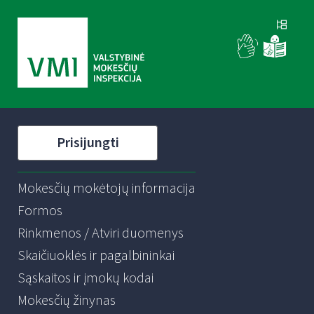
Prisijungti
Mokesčių mokėtojų informacija
Formos
Rinkmenos / Atviri duomenys
Skaičiuoklės ir pagalbininkai
Sąskaitos ir įmokų kodai
Mokesčių žinynas