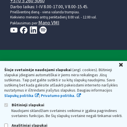
+370 5 260 5060
Darbo laikas: I-IV 8.00-17.00, V 8.00-15.45.
Prieššventinę dieną - viena valanda trumpiau.
Kiekvieno mėnesio antrą penktadienį 8.00 val. - 12.00 val.
Mano VMI
Paklausimas per
Valstybinė mokesčių inspekcija prie Lietuvos
U
Respublikos finansų ministerijos
Šioje svetainėje naudojami slapukai
(angl. cookies). Būtinieji
slapukai įdiegiami automatiškai ir jiems nėra reikalingas Jūsų
Biudžetinė įstaiga. Juridinio asmens kodas — 188659752,
sutikimas. Taip pat galite sutikti ir su kitų slapukų naudojimu. Savo
adresas: Vasario 16-osios g. 14, 01107 Vilnius, Lietuva, el.paštas:
sutikimą bet kada galėsite atšaukti pakeisdami interneto naršyklės
vmi@vmi.lt
, E. pristatymo dėžutės adresas 188659752
nustatymus ir ištrindami įrašytus slapukus. Daugiau informacijos
Duomenys apie Valstybinę mokesčių inspekciją prie Lietuvos
Slapukų politika
;
Privatumo politika.
Respublikos finansų ministerijos kaupiami ir saugomi Juridinių
asmenų registre
Būtinieji slapukai
Naudojami sklandžiam svetainės veikimui ir įgalina pagrindines
svetainės funkcijas. Be šių slapukų svetainė negali tinkamai veikti.
Analitiniai slapukai