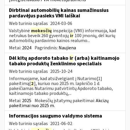
Dirbtinai automobilių kainas sumažinusius
pardavėjus pasieks VMI laiškai
Web turinio sąrašas
2024-03-06
Valstybinė
mokesčių
inspekcija (VMI) informuoja, kad
netrukus beveik 260 gyventojų
ir
100 įmonių, dėl kurių
automobilių pardavimo kainos realumo...
Metai:
2024
Pagrindinis:
Naujiena
Dėl kitų apdoroto tabako
ir
(arba) kaitinamojo
tabako produktų ženklinimo specialiais
Web turinio sąrašas
2025-10-24
Informuojame, kad atsižvelgiant į Nutarimo[1]
pakeitimą[
2
], kuriuo nuo 2025 m. lapkričio 1 d.
pakeičiamas Nutarimu patvirtintų Apdoroto tabako,
kaitinamojo tabako produktų,...
Metai:
2025
Mokesčių įstatymų pakeitimai:
Akcizų
pakeitimai nuo 2025 m.
Informacijos saugumo valdymo sistema
Web turinio sąrašas
2021-06-02