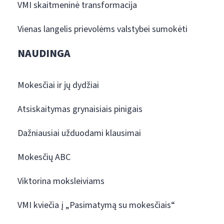
VMI skaitmeninė transformacija
Vienas langelis prievolėms valstybei sumokėti
NAUDINGA
Mokesčiai ir jų dydžiai
Atsiskaitymas grynaisiais pinigais
Dažniausiai užduodami klausimai
Mokesčių ABC
Viktorina moksleiviams
VMI kviečia į „Pasimatymą su mokesčiais“