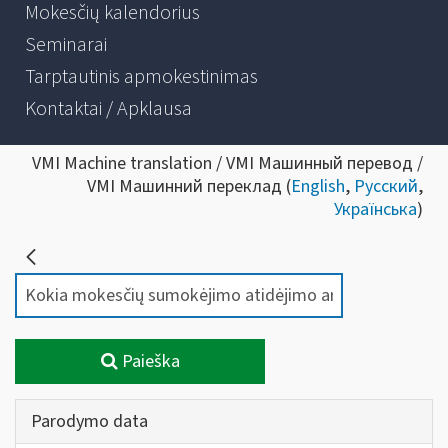
Mokesčių kalendorius
Seminarai
Tarptautinis apmokestinimas
Kontaktai / Apklausa
VMI Machine translation / VMI Машинный перевод /
VMI Машинний переклад (
English
,
Русский
,
Українська
)
Paieška
Parodymo data