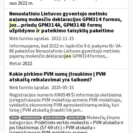
nuo 2022 m.
Nenuolatinio Lietuvos gyventojo metinės
pajamų mokesčio deklaracijos GPM314 formos,
jos
...priedų GPM314A, GPM314B formų
užpildymo
ir
pateikimo taisyklių pakeitimo
Web turinio sąrašas
2022-11-15
Informuojame, kad 2022 m. lapkričio 9 d. įsakymu Nr. VA-
86 pakeistos Nenuolatinio Lietuvos gyventojo metinės
pajamų mokesčio deklaraci
jos
GPM314 formos,...
Metai:
2022
Kokie pirkimo PVM sumų įtraukimo į PVM
atskaitą reikalavimai yra taikomi?
Web turinio sąrašas
2025-05-15
Registracijos numeris KM0549 Ši informacija skelbiama:
Įsiregistravusio PVM mokėtoju asmens PVM mokėtojas,
vykdantis ekonominę PVM apmokestinamą veiklą, turi
teisę į PVM atskaitą įtraukti tik jam...
Mokesčių žinyno
pvm
reikalavimai
pvm atskaita
pvmį 64 str
kategorijos:
Pridėtinės vertės mokestis » PVM atskaita ir
jos tikslinimas (57-69 str.) » PVM atskaita »
Įsiregistravusio PVM mokėtoju asmens