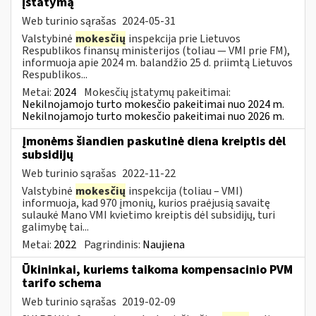
įstatymą
Web turinio sąrašas
2024-05-31
Valstybinė
mokesčių
inspekcija prie Lietuvos
Respublikos finansų ministerijos (toliau — VMI prie FM),
informuoja apie 2024 m. balandžio 25 d. priimtą Lietuvos
Respublikos...
Metai:
2024
Mokesčių įstatymų pakeitimai:
Nekilnojamojo turto mokesčio pakeitimai nuo 2024 m.
Nekilnojamojo turto mokesčio pakeitimai nuo 2026 m.
Įmonėms šiandien paskutinė diena kreiptis dėl
subsidijų
Web turinio sąrašas
2022-11-22
Valstybinė
mokesčių
inspekcija (toliau – VMI)
informuoja, kad 970 įmonių, kurios praėjusią savaitę
sulaukė Mano VMI kvietimo kreiptis dėl subsidijų, turi
galimybę tai...
Metai:
2022
Pagrindinis:
Naujiena
Ūkininkai, kuriems taikoma kompensacinio PVM
tarifo schema
Web turinio sąrašas
2019-02-09