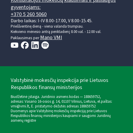
Konsultacijos mokesčių klausimais ir paslaugos
gyventojams:
+370 5 260 5060
Darbo laikas: I-IV 8.00-17.00, V 8.00-15.45.
Prieššventinę dieną - viena valanda trumpiau.
Kiekvieno mėnesio antrą penktadienį 8.00 val. - 12.00 val.
Mano VMI
Paklausimas per
Valstybinė mokesčių inspekcija prie Lietuvos
Respublikos finansų ministerijos
Biudžetinė įstaiga. Juridinio asmens kodas — 188659752,
adresas: Vasario 16-osios g. 14, 01107 Vilnius, Lietuva, el.paštas:
vmi@vmi.lt
, E. pristatymo dėžutės adresas 188659752
Duomenys apie Valstybinę mokesčių inspekciją prie Lietuvos
Respublikos finansų ministerijos kaupiami ir saugomi Juridinių
asmenų registre