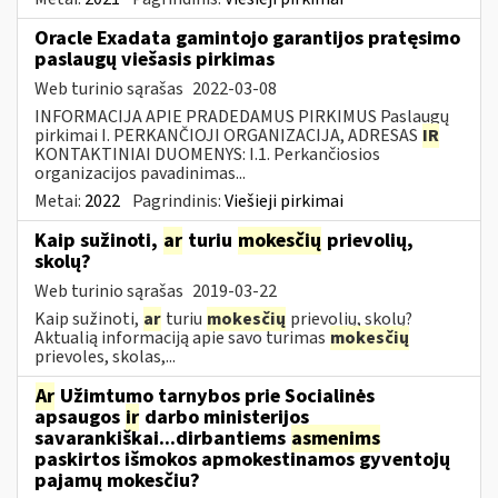
Oracle Exadata gamintojo garantijos pratęsimo
paslaugų viešasis pirkimas
Web turinio sąrašas
2022-03-08
INFORMACIJA APIE PRADEDAMUS PIRKIMUS Paslaugų
pirkimai I. PERKANČIOJI ORGANIZACIJA, ADRESAS
IR
KONTAKTINIAI DUOMENYS: I.1. Perkančiosios
organizacijos pavadinimas...
Metai:
2022
Pagrindinis:
Viešieji pirkimai
Kaip sužinoti,
ar
turiu
mokesčių
prievolių,
skolų?
Web turinio sąrašas
2019-03-22
Kaip sužinoti,
ar
turiu
mokesčių
prievolių, skolų?
Aktualią informaciją apie savo turimas
mokesčių
prievoles, skolas,...
Ar
Užimtumo tarnybos prie Socialinės
apsaugos
ir
darbo ministerijos
savarankiškai...dirbantiems
asmenims
paskirtos išmokos apmokestinamos gyventojų
pajamų mokesčiu?