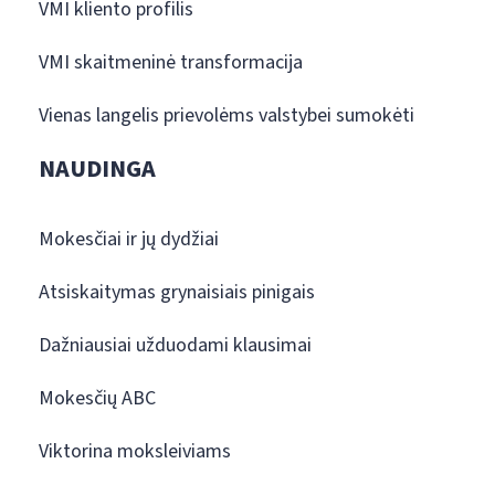
VMI kliento profilis
VMI skaitmeninė transformacija
Vienas langelis prievolėms valstybei sumokėti
NAUDINGA
Mokesčiai ir jų dydžiai
Atsiskaitymas grynaisiais pinigais
Dažniausiai užduodami klausimai
Mokesčių ABC
Viktorina moksleiviams