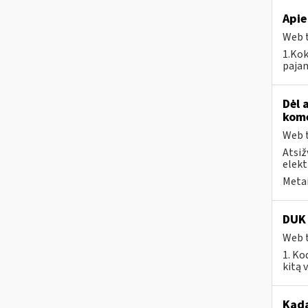
Apie
Web t
1.Kok
pajam
Dėl 
kome
Web t
Atsiž
elekt
Metai
DUK 
Web t
1. Ko
kitą 
Kad