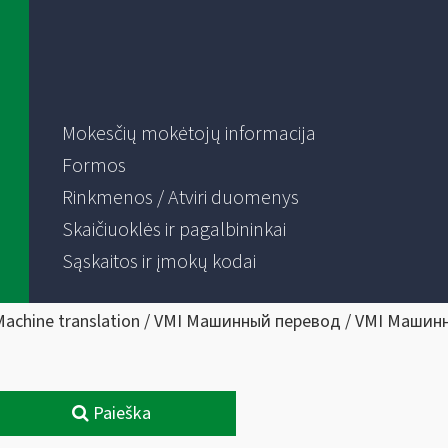
Mokesčių mokėtojų informacija
Formos
Rinkmenos / Atviri duomenys
Skaičiuoklės ir pagalbininkai
Sąskaitos ir įmokų kodai
Machine translation / VMI Машинный перевод / VMI Машин
Paieška