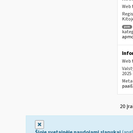
Web t
Regis
Kitoj
pvm
kateg
apmo
Info
Web t
Valst
2025 
Metai
paaiš
20 Įra
Uždaryti
Šioje svetainėje naudojami slapukai
(angl