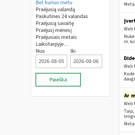
Bet kuriuo metu
Metai
Praėjusią valandą
Paskutines 24 valandas
Įver
Praėjusią savaitę
Web t
Praėjusį mėnesį
Nuke
Praėjusiais metais
m. kov
Laikotarpyje…
Nuo
Iki
Dide
Web t
Kodėl
daugi
Paieška
Ar
m
Web t
Taip,
lengv
Metai