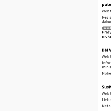
pate
Web t
Regis
dokum
papil
Prašy
moke
Dėl 
Web t
Infor
minis
Mokes
Susi
Web t
Lietu
Metai