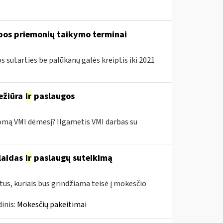
lbos priemonių taikymo terminai
sutarties be palūkanų galės kreiptis iki 2021
ežiūra
ir
paslaugos
domą VMI dėmesį? Ilgametis VMI darbas su
šlaidas
ir
paslaugų suteikimą
us, kuriais bus grindžiama teisė į mokesčio
inis:
Mokesčių pakeitimai