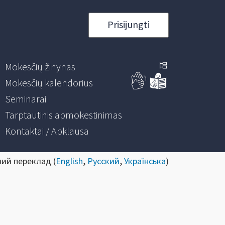
Prisijungti
Mokesčių žinynas
Mokesčių kalendorius
Seminarai
Tarptautinis apmokestinimas
Kontaktai / Apklausa
ний переклад (
English
,
Русский
,
Українська
)