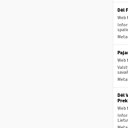
Dėl 
Web t
Infor
spalio
Metai
Paja
Web t
Valst
savai
Metai
Dėl 
Pre
Web t
Infor
Lietuv
Metai