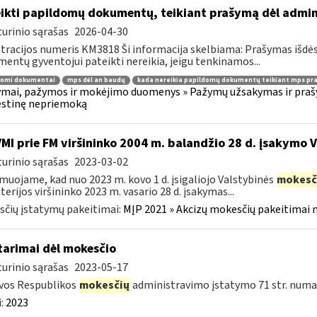
ikti papildomų dokumentų, teikiant prašymą dėl admi
urinio sąrašas
2026-04-30
tracijos numeris KM3818 Ši informacija skelbiama: Prašymas išdė
entų gyventojui pateikti nereikia, jeigu tenkinamos...
domi dokumentai
mps dėl an baudų
kada nereikia papildomų dokumentų teikiant mps pr
mai, pažymos ir mokėjimo duomenys » Pažymų užsakymas ir prašym
stinę nepriemoką
VMI prie FM viršininko 2004 m. balandžio 28 d. įsakymo 
urinio sąrašas
2023-03-02
muojame, kad nuo 2023 m. kovo 1 d. įsigaliojo Valstybinės
mokesč
terijos viršininko 2023 m. vasario 28 d. įsakymas...
čių įstatymų pakeitimai:
MĮP 2021 » Akcizų mokesčių pakeitimai 
tarimai dėl mokesčio
urinio sąrašas
2023-05-17
vos Respublikos
mokesčių
administravimo įstatymo 71 str. numa
:
2023