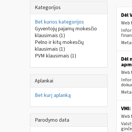
Kategorijos
Dėl 
Bet kurios kategorijos
Web t
Gyventojų pajamų mokesčio
Infor
klausimais
(1)
finan
Pelno ir kitų mokesčių
Metai
klausimais
(1)
PVM klausimais
(1)
Dėl 
apmo
Web t
Infor
Aplankai
dokum
Metai
Bet kurį aplanką
VMI:
Web t
Parodymo data
Valst
ginče