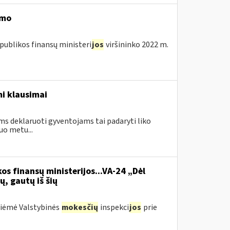
imo
publikos finansų ministeri
jos
viršininko 2022 m.
i klausimai
ms deklaruoti gyventojams tai padaryti liko
uo metu...
os finansų ministerijos...VA-24 „Dėl
ų, gautų iš šių
priėmė Valstybinės
mokesčių
inspekci
jos
prie