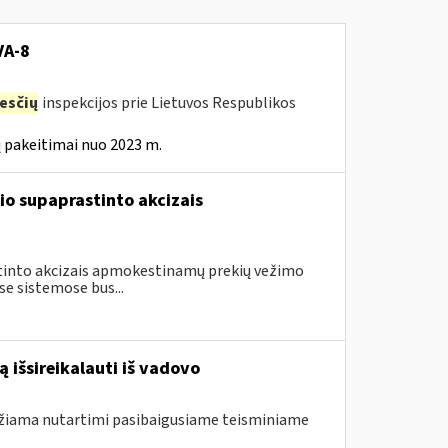
VA-8
esčių
inspekcijos prie Lietuvos Respublikos
 pakeitimai nuo 2023 m.
io supaprastinto akcizais
astinto akcizais apmokestinamų prekių vežimo
e sistemose bus...
 išsireikalauti iš vadovo
ndžiama nutartimi pasibaigusiame teisminiame