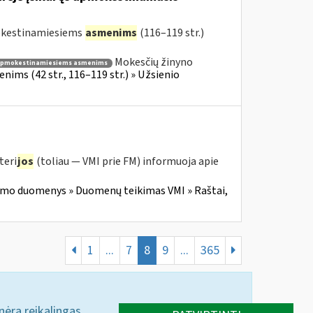
mokestinamiesiems
asmenims
(116–119 str.)
Mokesčių žinyno
apmokestinamiesiems asmenims
ims (42 str., 116–119 str.) » Užsienio
teri
jos
(toliau — VMI prie FM) informuoja apie
imo duomenys » Duomenų teikimas VMI » Raštai,
1
...
7
8
9
...
365
 nėra reikalingas