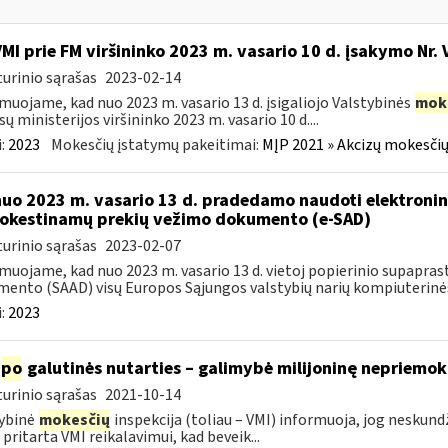
VMI prie FM viršininko 2023 m. vasario 10 d. įsakymo Nr. 
urinio sąrašas
2023-02-14
muojame, kad nuo 2023 m. vasario 13 d. įsigaliojo Valstybinės
mok
sų ministerijos viršininko 2023 m. vasario 10 d....
:
2023
Mokesčių įstatymų pakeitimai:
MĮP 2021 » Akcizų mokesčių
nuo 2023 m. vasario 13 d. pradedamo naudoti elektronin
kestinamų prekių vežimo dokumento (e-SAD)
urinio sąrašas
2023-02-07
muojame, kad nuo 2023 m. vasario 13 d. vietoj popierinio supapr
ento (SAAD) visų Europos Sąjungos valstybių narių kompiuterinės
:
2023
po
galutinės nutarties – galimybė milijoninę nepriemoką
urinio sąrašas
2021-10-14
ybinė
mokesčių
inspekcija (toliau – VMI) informuoja, jog nesku
 pritarta VMI reikalavimui, kad beveik...