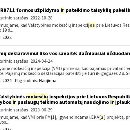
FR0711 formos užpildymo
ir
pateikimo taisyklių pakeit
urinio sąrašas
2022-10-28
muojame, kad Valstybinės mokesčių inspekci
jos
prie Lietuvos Res
 19 d....
:
2022
mų deklaravimui liko vos savaitė: dažniausiai užduodam
urinio sąrašas
2024-04-24
ybinė mokesčių inspekcija (VMI) primena, kad pajamas privalantie
tė. Pajamų mokesčio deklaracijas pateikti jie turi iki gegužės 2 d. Ši
:
2024
Pagrindinis:
Naujiena
Valstybinės
mokesčių
inspekcijos prie Lietuvos Respublik
kybos
ir
paslaugų teikimo automatų naudojimo
ir
įplauk
urinio sąrašas
2023-06-29
muojame, kad VMI prie FM[1], įgyvendindama i.EKA[
2
] projektą, 
os...
:
2023