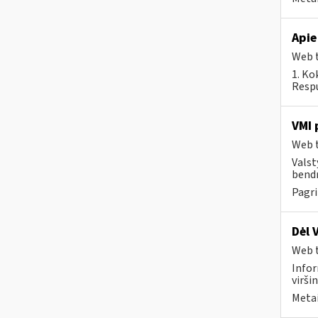
Apie
Web t
1. Ko
Respu
VMI 
Web t
Valst
bendr
Pagri
Dėl 
Web t
Infor
virši
Metai