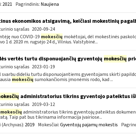
:
2021
Pagrindinis:
Naujiena
tinus ekonomikos atsigavimą, keičiasi mokestinių paga
urinio sąrašas
2020-09-24
ntėję nuo COVID-19
mokesčių
mokėtojai, dėl mokestinės paskolos 
o 1 d. 2020 m. rugsėjo 24 d., Vilnius. Valstybinė...
lės vertės turtu disponuojančių gyventojų
mokesčių
pri
urinio sąrašas
2023-01-19
 svarbu dideliu turtu disponuojantiems gyventojams skirti papil
ausia
mokesčių
sumokančiomis įmonėmis rodo, kad ...
okesčių
administratorius tikrins gyventojo pateiktus i
urinio sąrašas
2019-03-12
mokesčių
administratorius tikrins gyventojų pateiktus dokument
atą. Taip pat bus tikrinama informacija įvairiose...
 (Archyvas):
2019
Mokesčiai:
Gyventojų pajamų mokestis
Pagrind