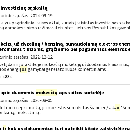
 investicinę sąskaitą
urinio sąrašas
2024-09-19
ie yra pagrindiniai teisės aktai, kuriais įteisintas investicinės są
ų apmokestinimo režimas įteisintas Lietuvos Respublikos gyvento
akcizų už dyzeliną / benziną, sunaudojamą elektros ene
rciniams tikslams, grąžinimo bei pagamintos elektros 
urinio sąrašas
2022-12-12
velgdami į praktikoje mokesčių mokėtojų užduodamus klausimus, s
ros energi
jos
gamybai generatoriuose komerciniams...
:
2022
apie duomenis
mokesčių
apskaitos kortelėje
urinio sąrašas
2020-08-05
dėl rodo nepriemoką, jei mokestis sumokėtas šiandien/vak
ar
? Su
veiksmą, mokestinių...
a
ir
kokius dokumentus turi pateikti kitoje valstybėje n