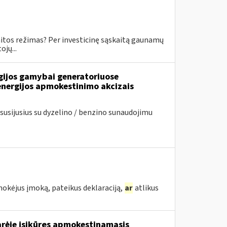
skaitos režimas? Per investicinę sąskaitą gaunamų
jų...
rgijos gamybai generatoriuose
energijos apmokestinimo akcizais
usijusius su dyzelino / benzino sunaudojimu
mokėjus įmoką, pateikus deklaraciją,
ar
atlikus
arėje įsikūręs apmokestinamasis