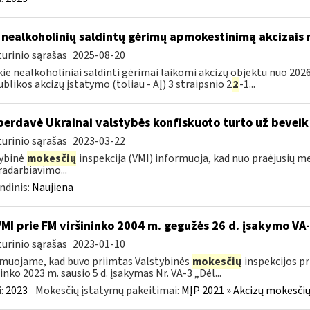
 nealkoholinių saldintų gėrimų apmokestinimą akcizais
urinio sąrašas
2025-08-20
kie nealkoholiniai saldinti gėrimai laikomi akcizų objektu nuo 2026
blikos akcizų įstatymo (toliau - AĮ) 3 straipsnio 2
2
-1...
perdavė Ukrainai valstybės konfiskuoto turto už beveik
urinio sąrašas
2023-03-22
ybinė
mokesčių
inspekcija (VMI) informuoja, kad nuo praėjusių m
adarbiavimo...
ndinis:
Naujiena
VMI prie FM viršininko 2004 m. gegužės 26 d. įsakymo V
urinio sąrašas
2023-01-10
muojame, kad buvo priimtas Valstybinės
mokesčių
inspekcijos pr
ninko 2023 m. sausio 5 d. įsakymas Nr. VA-3 „Dėl...
:
2023
Mokesčių įstatymų pakeitimai:
MĮP 2021 » Akcizų mokesčių