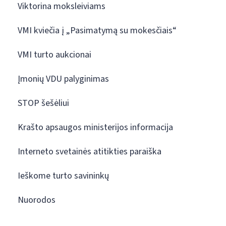
Viktorina moksleiviams
VMI kviečia į „Pasimatymą su mokesčiais“
VMI turto aukcionai
Įmonių VDU palyginimas
STOP šešėliui
Krašto apsaugos ministerijos informacija
Interneto svetainės atitikties paraiška
Ieškome turto savininkų
Nuorodos