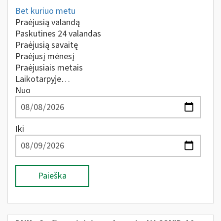
Bet kuriuo metu
Praėjusią valandą
Paskutines 24 valandas
Praėjusią savaitę
Praėjusį mėnesį
Praėjusiais metais
Laikotarpyje…
Nuo
Iki
Paieška