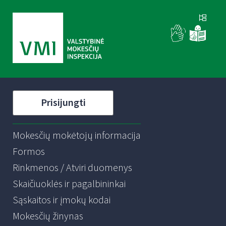
Prisijungti
Mokesčių mokėtojų informacija
Formos
Rinkmenos / Atviri duomenys
Skaičiuoklės ir pagalbininkai
Sąskaitos ir įmokų kodai
Mokesčių žinynas