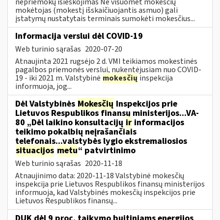
nepriemokų išieškojimas Ne visuomet mokesčių
mokėtojas (mokestį išskaičiuojantis asmuo) gali
įstatymų nustatytais terminais sumokėti mokesčius...
Informacija verslui dėl COVID-19
Web turinio sąrašas
2020-07-20
Atnaujinta 2021 rugsėjo 2 d. VMI teikiamos mokestinės
pagalbos priemonės verslui, nukentėjusiam nuo COVID-
19 - iki 2021 m. Valstybinė
mokesčių
inspekcija
informuoja, jog...
Dėl Valstybinės
Mokesčių
Inspekcijos prie
Lietuvos Respublikos finansų ministerijos...VA-
80 „Dėl laikino konsultacijų
ir
informacijos
teikimo pokalbių neįrašančiais
telefonais...valstybės lygio ekstremaliosios
situacijos
metu
“ patvirtinimo
Web turinio sąrašas
2020-11-18
Atnaujinimo data: 2020-11-18 Valstybinė mokesčių
inspekcija prie Lietuvos Respublikos finansų ministerijos
informuoja, kad Valstybinės mokesčių inspekcijos prie
Lietuvos Respublikos finansų...
DUK dėl 9 proc. taikymo buitiniams energijos