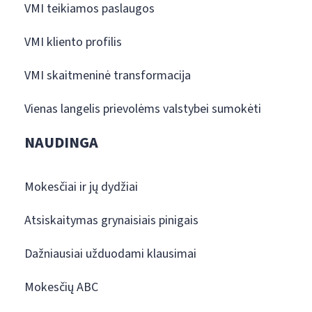
VMI teikiamos paslaugos
VMI kliento profilis
VMI skaitmeninė transformacija
Vienas langelis prievolėms valstybei sumokėti
NAUDINGA
Mokesčiai ir jų dydžiai
Atsiskaitymas grynaisiais pinigais
Dažniausiai užduodami klausimai
Mokesčių ABC