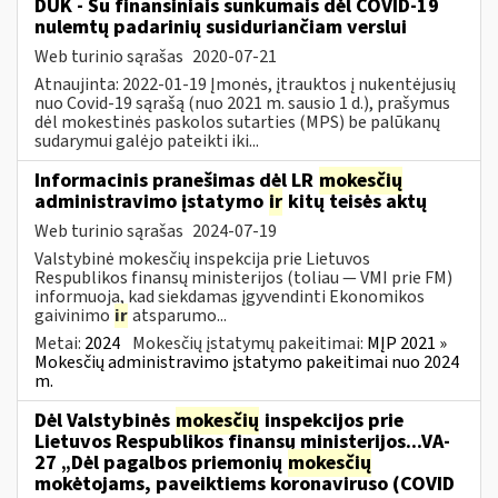
DUK - Su finansiniais sunkumais dėl COVID-19
nulemtų padarinių susiduriančiam verslui
Web turinio sąrašas
2020-07-21
Atnaujinta: 2022-01-19 Įmonės, įtrauktos į nukentėjusių
nuo Covid-19 sąrašą (nuo 2021 m. sausio 1 d.), prašymus
dėl mokestinės paskolos sutarties (MPS) be palūkanų
sudarymui galėjo pateikti iki...
Informacinis pranešimas dėl LR
mokesčių
administravimo įstatymo
ir
kitų teisės aktų
Web turinio sąrašas
2024-07-19
Valstybinė mokesčių inspekcija prie Lietuvos
Respublikos finansų ministerijos (toliau — VMI prie FM)
informuoja, kad siekdamas įgyvendinti Ekonomikos
gaivinimo
ir
atsparumo...
Metai:
2024
Mokesčių įstatymų pakeitimai:
MĮP 2021 »
Mokesčių administravimo įstatymo pakeitimai nuo 2024
m.
Dėl Valstybinės
mokesčių
inspekcijos prie
Lietuvos Respublikos finansų ministerijos...VA-
27 „Dėl pagalbos priemonių
mokesčių
mokėtojams, paveiktiems koronaviruso (COVID