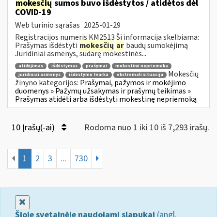
mokesčių
sumos buvo išdėstytos / atidėtos dėl
COVID-19
Web turinio sąrašas
2025-01-29
Registracijos numeris KM2513 Ši informacija skelbiama:
Prašymas išdėstyti
mokesčių
ar
baudų sumokėjimą
Juridiniai asmenys, sudarę mokestinės...
atidėjimas
išdėstymas
prašymai
mokestinė nepriemoka
Mokesčių
juridiniai asmenys
išdėstymo tvarka
ekstremali situacija
žinyno kategorijos:
Prašymai, pažymos ir mokėjimo
duomenys » Pažymų užsakymas ir prašymų teikimas »
Prašymas atidėti arba išdėstyti mokestinę nepriemoką
10 Įrašų(-ai)
Rodoma nuo 1 iki 10 iš 7,293 irašų.
1
2
3
...
730
Uždaryti
Šioje svetainėje naudojami slapukai
(angl.