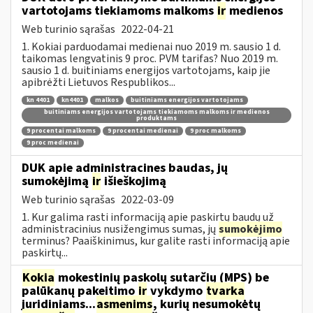
vartotojams tiekiamoms malkoms
ir
medienos
Web turinio sąrašas
2022-04-21
1. Kokiai parduodamai medienai nuo 2019 m. sausio 1 d.
taikomas lengvatinis 9 proc. PVM tarifas? Nuo 2019 m.
sausio 1 d. buitiniams energijos vartotojams, kaip jie
apibrėžti Lietuvos Respublikos...
kn 4401
kn4401
malkos
buitiniams energijos vartotojams
buitiniams energijos vartotojams tiekiamoms malkoms ir medienos
produktams
9 procentai malkoms
9 procentai medienai
9 proc malkoms
9 proc medienai
DUK apie administracines baudas, jų
sumokėjimą
ir
išieškojimą
Web turinio sąrašas
2022-03-09
1. Kur galima rasti informaciją apie paskirtų baudų už
administracinius nusižengimus sumas, jų
sumokėjimo
terminus? Paaiškinimus, kur galite rasti informaciją apie
paskirtų...
Kokia
mokestinių paskolų sutarčių (MPS) be
palūkanų pakeitimo
ir
vykdymo
tvarka
juridiniams...
asmenims
, kurių nesumokėtų