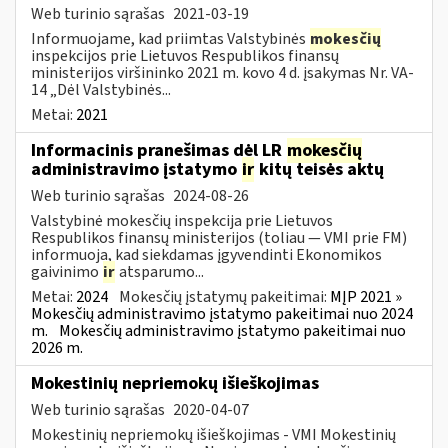
Web turinio sąrašas
2021-03-19
Informuojame, kad priimtas Valstybinės
mokesčių
inspekcijos prie Lietuvos Respublikos finansų
ministerijos viršininko 2021 m. kovo 4 d. įsakymas Nr. VA-
14 „Dėl Valstybinės...
Metai:
2021
Informacinis pranešimas dėl LR
mokesčių
administravimo įstatymo
ir
kitų teisės aktų
Web turinio sąrašas
2024-08-26
Valstybinė mokesčių inspekcija prie Lietuvos
Respublikos finansų ministerijos (toliau — VMI prie FM)
informuoja, kad siekdamas įgyvendinti Ekonomikos
gaivinimo
ir
atsparumo...
Metai:
2024
Mokesčių įstatymų pakeitimai:
MĮP 2021 »
Mokesčių administravimo įstatymo pakeitimai nuo 2024
m.
Mokesčių administravimo įstatymo pakeitimai nuo
2026 m.
Mokestinių nepriemokų išieškojimas
Web turinio sąrašas
2020-04-07
Mokestinių nepriemokų išieškojimas - VMI Mokestinių