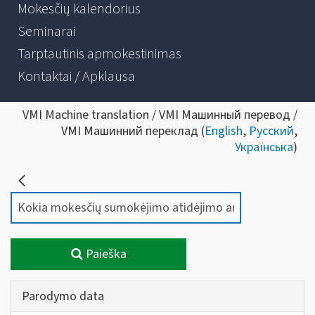
Mokesčių kalendorius
Seminarai
Tarptautinis apmokestinimas
Kontaktai / Apklausa
VMI Machine translation / VMI Машинный перевод /
VMI Машинний переклад (
English
,
Русский
,
Українська
)
Paieška
Parodymo data