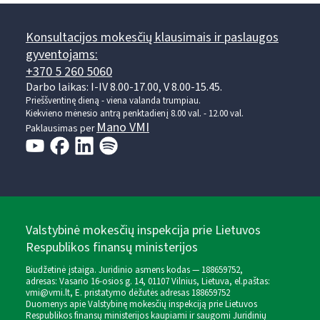
Konsultacijos mokesčių klausimais ir paslaugos
gyventojams:
+370 5 260 5060
Darbo laikas: I-IV 8.00-17.00, V 8.00-15.45.
Prieššventinę dieną - viena valanda trumpiau.
Kiekvieno mėnesio antrą penktadienį 8.00 val. - 12.00 val.
Mano VMI
Paklausimas per
Valstybinė mokesčių inspekcija prie Lietuvos
Respublikos finansų ministerijos
Biudžetinė įstaiga. Juridinio asmens kodas — 188659752,
adresas: Vasario 16-osios g. 14, 01107 Vilnius, Lietuva, el.paštas:
vmi@vmi.lt
, E. pristatymo dėžutės adresas 188659752
Duomenys apie Valstybinę mokesčių inspekciją prie Lietuvos
Respublikos finansų ministerijos kaupiami ir saugomi Juridinių