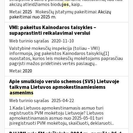
akcizų atleidžiamos biodu
jos
, kaip...
Metai:
2025
Mokesčių įstatymų pakeitimai:
Akcizų
pakeitimai nuo 2025 m.
VMI: pakeitus Kainodaros taisykles –
supaprastinti reikalavimai verslui
Web turinio sąrašas
2020-11-10
Valstybinė mokesčių inspekcija (toliau – VMI)
informuoja, jog pakeistos Kainodaros taisyklių[1]
nuostatos, kurios leis mokesčių mokėtojams paprasčiau
pagrįsti mažos pridėtinės vertės paslaugų...
Metai:
2020
Apie smulkiojo verslo schemos (SVS) Lietuvoje
taikymą Lietuvos apmokestinamiesiems
asmenims
Web turinio sąrašas
2025-04-22
1.Kada Lietuvos apmokestinamasis asmuo turi
registruotis PVM mokėtoju Lietuvoje? Lietuvos
apmokestinamasis asmuo nuo 2025-05-01 turi
įsiregistruoti PVM mokėtoju, skaičiuoti, deklaruoti...