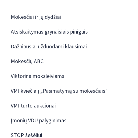
Mokesčiai ir jų dydžiai
Atsiskaitymas grynaisiais pinigais
Dažniausiai užduodami klausimai
Mokesčių ABC
Viktorina moksleiviams
VMI kviečia į „Pasimatymą su mokesčiais“
VMI turto aukcionai
Įmonių VDU palyginimas
STOP šešėliui