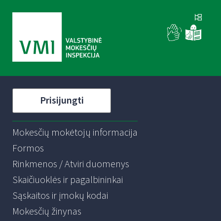
Prisijungti
Mokesčių mokėtojų informacija
Formos
Rinkmenos / Atviri duomenys
Skaičiuoklės ir pagalbininkai
Sąskaitos ir įmokų kodai
Mokesčių žinynas