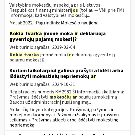
Valstybinė mokesčių inspekcija prie Lietuvos
Respublikos finansų ministeri
jos
(toliau ― VMI prie FM)
informuoja, kad Valstybinės mokesčių...
Metai:
2022
Pagrindinis:
Mokesčio naujiena
Kokia
tvarka
įmonė moka
ir
deklaruoja
gyventojų pajamų mokestį?
Web turinio sąrašas
2019-03-04
Kokia
tvarka
įmonė moka
ir
deklaruoja gyventojų
pajamų mokestį?
Kuriam laikotarpiui galima prašyti atidėti arba
išdėstyti mokestinių nepriemokų
ar
Web turinio sąrašas
2024-10-31
Registracijos numeris KM2982 Ši informacija skelbiama:
Prašymas išdėstyti
mokesčių
ar
baudų sumokėjimą
Baudos už administracinį nusižengimą...
Mokesčių žinyno kategorijos:
Prašymai, pažymos ir
mokėjimo duomenys » Pažymų užsakymas ir prašymų
teikimas » Prašymas atidėti arba išdėstyti mokestinę
nepriemoką