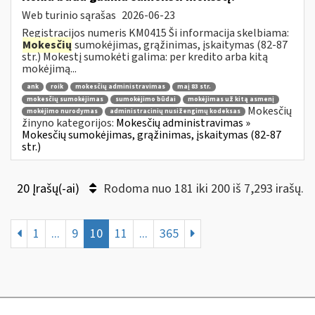
Web turinio sąrašas
2026-06-23
Registracijos numeris KM0415 Ši informacija skelbiama:
Mokesčių
sumokėjimas, grąžinimas, įskaitymas (82-87
str.) Mokestį sumokėti galima: per kredito arba kitą
mokėjimą...
ank
roik
mokesčių administravimas
maį 83 str.
mokesčių sumokėjimas
sumokėjimo būdai
mokėjimas už kitą asmenį
Mokesčių
mokėjimo nurodymas
administracinių nusižengimų kodeksas
žinyno kategorijos:
Mokesčių administravimas »
Mokesčių sumokėjimas, grąžinimas, įskaitymas (82-87
str.)
20 Įrašų(-ai)
Rodoma nuo 181 iki 200 iš 7,293 irašų.
1
...
9
10
11
...
365