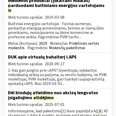
medienos produktai (įskaitant malkas)
parduodami buitiniams energijos vartotojams
ir
Web turinio sąrašas
2019-03-08
Buitiniai energijos vartotojai - fiziniai asmenys,
perkantys energiją asmeniniams, šeimos ar namų ūkio
poreikiams, nesusijusiems su ūkine komercine ar
profesine veikla. Pagrindiniai PVM tarifo...
Metai (Archyvas):
2019
Mokesčiai:
Pridėtinės vertės
mokestis
Pagrindinis:
Mokesčių pakeitimai
DUK apie virtualų buhalterį i.APS
Web turinio sąrašas
2020-09-17
1. Kas gali jungtis prie i.APS? Gyventojai, vykdantys
individualią veiklą su pažyma, su verslo liudijimu, ne PVM
mokėtojai, PVM mokėtojai, gali tvarkyti supaprastintą
apskaitą i.APS. Nuo 2019-01-01...
Dėl biodujų atleidimo nuo akcizų lengvatos
įsigaliojimo
atidėjimo
Web turinio sąrašas
2025-07-01
Informuojame, kad pakeitimu[1] buvo papildyta AĮ[
2
] 43
straipsnio 1 dalis 6 punktu, kuriame nustatoma, kad nuo