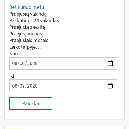
Bet kuriuo metu
Praėjusią valandą
Paskutines 24 valandas
Praėjusią savaitę
Praėjusį mėnesį
Praėjusiais metais
Laikotarpyje…
Nuo
Iki
Paieška