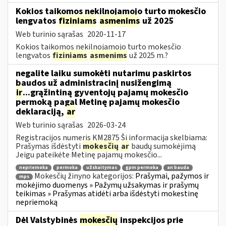
Kokios taikomos nekilnojamojo turto mokesčio
lengvatos
fiziniams
asmenims
už 2025
Web turinio sąrašas
2020-11-17
Kokios taikomos nekilnojamojo turto mokesčio
lengvatos
fiziniams
asmenims
už 2025 m.?
negalite laiku sumokėti nutarimu paskirtos
baudos už administracinį nusižengimą
ir
...grąžintiną gyventojų pajamų mokesčio
permoką pagal Metinę pajamų mokesčio
deklaraciją,
ar
Web turinio sąrašas
2026-03-24
Registracijos numeris KM2875 Ši informacija skelbiama:
Prašymas išdėstyti
mokesčių
ar
baudų sumokėjimą
Jeigu pateikėte Metinę pajamų mokesčio...
nepriemoka
permoka
užskaitymas
gpm permoka
an bauda
Mokesčių žinyno kategorijos:
Prašymai, pažymos ir
mps
mokėjimo duomenys » Pažymų užsakymas ir prašymų
teikimas » Prašymas atidėti arba išdėstyti mokestinę
nepriemoką
Dėl Valstybinės
mokesčių
inspekcijos prie