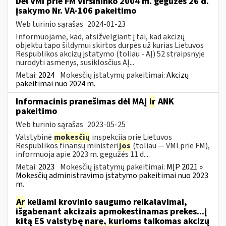
Dėl VMI prie FM viršininko 2004 m. gegužės 26 d.
įsakymo Nr. VA-106 pakeitimo
Web turinio sąrašas
2024-01-23
Informuojame, kad, atsižvelgiant į tai, kad akcizų
objektu tapo šildymui skirtos durpės už kurias Lietuvos
Respublikos akcizų įstatymo (toliau - AĮ) 52 straipsnyje
nurodyti asmenys, susiklosčius AĮ...
Metai:
2024
Mokesčių įstatymų pakeitimai:
Akcizų
pakeitimai nuo 2024 m.
Informacinis pranešimas dėl MAĮ
ir
ANK
pakeitimo
Web turinio sąrašas
2023-05-25
Valstybinė
mokesčių
inspekcija prie Lietuvos
Respublikos finansų ministeri
jos
(toliau — VMI prie FM),
informuoja apie 2023 m. gegužės 11 d....
Metai:
2023
Mokesčių įstatymų pakeitimai:
MĮP 2021 »
Mokesčių administravimo įstatymo pakeitimai nuo 2023
m.
Ar
keliami krovinio saugumo reikalavimai,
išgabenant akcizais apmokestinamas prekes...į
kitą ES valstybę narę, kurioms taikomas akcizų