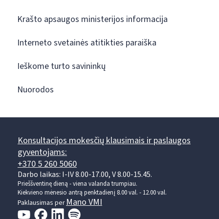
Krašto apsaugos ministerijos informacija
Interneto svetainės atitikties paraiška
Ieškome turto savininkų
Nuorodos
Konsultacijos mokesčių klausimais ir paslaugos
gyventojams:
+370 5 260 5060
Darbo laikas: I-IV 8.00-17.00, V 8.00-15.45.
Prieššventinę dieną - viena valanda trumpiau.
Kiekvieno mėnesio antrą penktadienį 8.00 val. - 12.00 val.
Mano VMI
Paklausimas per