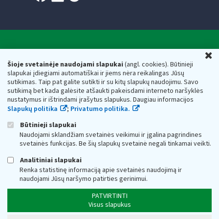
Valstybinė mokesčių inspekcija prie Lietuvos
U
Respublikos finansų ministerijos
Šioje svetainėje naudojami slapukai
(angl. cookies). Būtinieji
slapukai įdiegiami automatiškai ir jiems nėra reikalingas Jūsų
Biudžetinė įstaiga. Juridinio asmens kodas — 188659752,
sutikimas. Taip pat galite sutikti ir su kitų slapukų naudojimu. Savo
adresas: Vasario 16-osios g. 14, 01107 Vilnius, Lietuva, el.paštas:
sutikimą bet kada galėsite atšaukti pakeisdami interneto naršyklės
vmi@vmi.lt
, E. pristatymo dėžutės adresas 188659752
nustatymus ir ištrindami įrašytus slapukus. Daugiau informacijos
Duomenys apie Valstybinę mokesčių inspekciją prie Lietuvos
Slapukų politika
;
Privatumo politika.
Respublikos finansų ministerijos kaupiami ir saugomi Juridinių
asmenų registre
Būtinieji slapukai
Naudojami sklandžiam svetainės veikimui ir įgalina pagrindines
svetainės funkcijas. Be šių slapukų svetainė negali tinkamai veikti.
Analitiniai slapukai
Renka statistinę informaciją apie svetainės naudojimą ir
naudojami Jūsų naršymo patirties gerinimui.
PATVIRTINTI
Visus slapukus