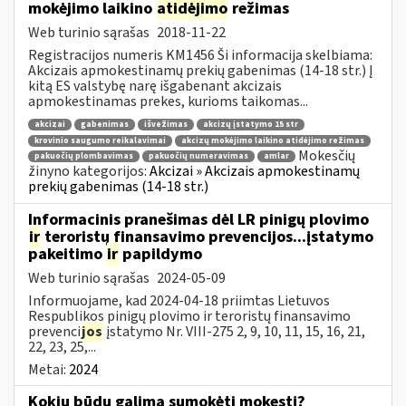
mokėjimo laikino
atidėjimo
režimas
Web turinio sąrašas
2018-11-22
Registracijos numeris KM1456 Ši informacija skelbiama:
Akcizais apmokestinamų prekių gabenimas (14-18 str.) Į
kitą ES valstybę narę išgabenant akcizais
apmokestinamas prekes, kurioms taikomas...
akcizai
gabenimas
išvežimas
akcizų įstatymo 15 str
krovinio saugumo reikalavimai
akcizų mokėjimo laikino atidėjimo režimas
Mokesčių
pakuočių plombavimas
pakuočių numeravimas
amlar
žinyno kategorijos:
Akcizai » Akcizais apmokestinamų
prekių gabenimas (14-18 str.)
Informacinis pranešimas dėl LR pinigų plovimo
ir
teroristų finansavimo prevencijos...įstatymo
pakeitimo
ir
papildymo
Web turinio sąrašas
2024-05-09
Informuojame, kad 2024-04-18 priimtas Lietuvos
Respublikos pinigų plovimo ir teroristų finansavimo
prevenci
jos
įstatymo Nr. VIII-275 2, 9, 10, 11, 15, 16, 21,
22, 23, 25,...
Metai:
2024
Kokiu būdu galima sumokėti mokestį?