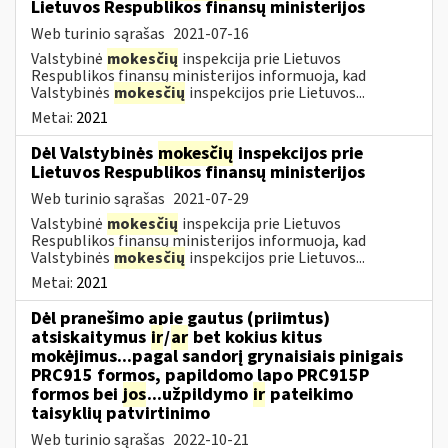
Lietuvos Respublikos finansų ministerijos
Web turinio sąrašas
2021-07-16
Valstybinė
mokesčių
inspekcija prie Lietuvos
Respublikos finansų ministerijos informuoja, kad
Valstybinės
mokesčių
inspekcijos prie Lietuvos...
Metai:
2021
Dėl Valstybinės
mokesčių
inspekcijos prie
Lietuvos Respublikos finansų ministerijos
Web turinio sąrašas
2021-07-29
Valstybinė
mokesčių
inspekcija prie Lietuvos
Respublikos finansų ministerijos informuoja, kad
Valstybinės
mokesčių
inspekcijos prie Lietuvos...
Metai:
2021
Dėl pranešimo apie gautus (priimtus)
atsiskaitymus
ir
/
ar
bet kokius kitus
mokėjimus...pagal sandorį grynaisiais pinigais
PRC915 formos, papildomo lapo PRC915P
formos bei
jos
...užpildymo
ir
pateikimo
taisyklių patvirtinimo
Web turinio sąrašas
2022-10-21