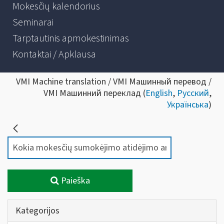
Mokesčių kalendorius
Seminarai
Tarptautinis apmokestinimas
Kontaktai / Apklausa
VMI Machine translation / VMI Машинный перевод /
VMI Машинний переклад (
English
,
Русский
,
Українська
)
Paieška
Kategorijos