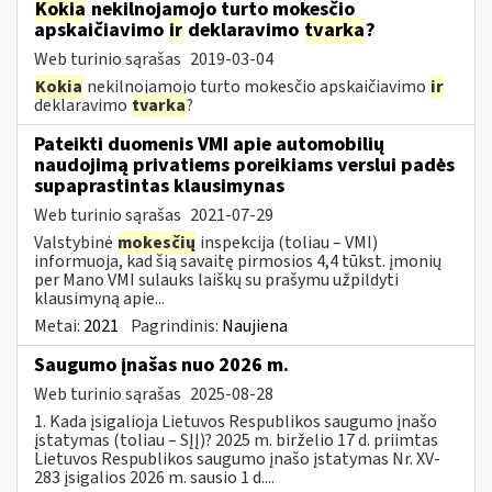
Kokia
nekilnojamojo turto mokesčio
apskaičiavimo
ir
deklaravimo
tvarka
?
Web turinio sąrašas
2019-03-04
Kokia
nekilnojamojo turto mokesčio apskaičiavimo
ir
deklaravimo
tvarka
?
Pateikti duomenis VMI apie automobilių
naudojimą privatiems poreikiams verslui padės
supaprastintas klausimynas
Web turinio sąrašas
2021-07-29
Valstybinė
mokesčių
inspekcija (toliau – VMI)
informuoja, kad šią savaitę pirmosios 4,4 tūkst. įmonių
per Mano VMI sulauks laiškų su prašymu užpildyti
klausimyną apie...
Metai:
2021
Pagrindinis:
Naujiena
Saugumo įnašas nuo 2026 m.
Web turinio sąrašas
2025-08-28
1. Kada įsigalioja Lietuvos Respublikos saugumo įnašo
įstatymas (toliau – SĮĮ)? 2025 m. birželio 17 d. priimtas
Lietuvos Respublikos saugumo įnašo įstatymas Nr. XV-
283 įsigalios 2026 m. sausio 1 d....