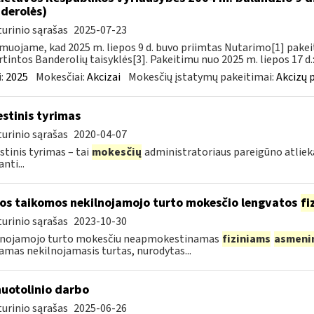
derolės)
urinio sąrašas
2025-07-23
muojame, kad 2025 m. liepos 9 d. buvo priimtas Nutarimo[1] pake
rtintos Banderolių taisyklės[3]. Pakeitimu nuo 2025 m. liepos 17 d.:
:
2025
Mokesčiai:
Akcizai
Mokesčių įstatymų pakeitimai:
Akcizų 
stinis tyrimas
urinio sąrašas
2020-04-07
tinis tyrimas – tai
mokesčių
administratoriaus pareigūno atli
nti...
os taikomos nekilnojamojo turto mokesčio lengvatos
fi
urinio sąrašas
2023-10-30
lnojamojo turto mokesčiu neapmokestinamas
fiziniams
asmeni
jamas nekilnojamasis turtas, nurodytas...
nuotolinio darbo
urinio sąrašas
2025-06-26