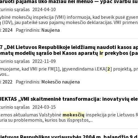
aruoti pajamas liko mažiau nei mėnuo — ypač svarbu sus
urinio sąrašas
2024-04-10
ybinė mokesčių inspekcija (VMI) informuoja, kad beveik pusė gyvent
ą (IDV), jau pateikė savo pajamų mokesčio deklaracijas. VMI primena,
:
2024
Pagrindinis:
Naujiena
7 „Dėl Lietuvos Respublikoje leidžiamų naudoti kasos 
matų modelių sąrašo bei Kasos aparatų
ir
prekybos (pa
urinio sąrašas
2022-11-09
muojame, kad VMI prie FM[1], įgyvendindama i.EKA[
2
] projektą, 
os...
:
2022
Pagrindinis:
Mokesčio naujiena
EKTAS „VMI skaitmeninė transformacija: inovatyvių el
urinio sąrašas
2024-03-15
lemos aktualumas Valstybinė
mokesčių
inspekcija prie Lietuvos 
uria su problemomis, kurios bus išspręstos,...
Lietuvos Respublikos vyriausybės 2004 m. balandžio 9 d