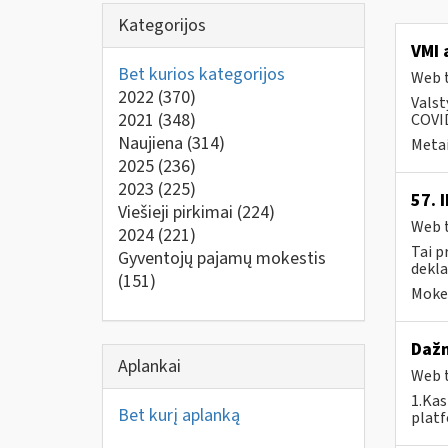
Kategorijos
VMI 
Bet kurios kategorijos
Web t
2022
(370)
Valst
2021
(348)
COVID
Naujiena
(314)
Metai
2025
(236)
2023
(225)
57. 
Viešieji pirkimai
(224)
Web t
2024
(221)
Tai p
Gyventojų pajamų mokestis
dekla
(151)
Mokes
Dažn
Aplankai
Web t
1.Kas
Bet kurį aplanką
plat