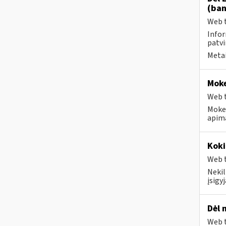
(ban
Web t
Infor
patvi
Metai
Moke
Web t
Mokes
apima
Koki
Web t
Neki
įsigy
Dėl 
Web t