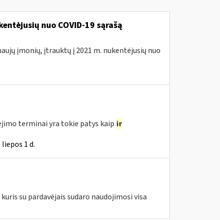
kentėjusių nuo COVID-19 sąrašą
naujų įmonių, įtrauktų į 2021 m. nukentėjusių nuo
jimo terminai yra tokie patys kaip
ir
liepos 1 d.
kuris su pardavėjais sudaro naudojimosi visa