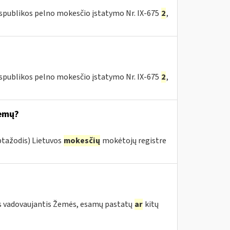
espublikos pelno mokesčio įstatymo Nr. IX-675
2
,
espublikos pelno mokesčio įstatymo Nr. IX-675
2
,
temų?
ptažodis) Lietuvos
mokesčių
mokėtojų registre
s vadovaujantis Žemės, esamų pastatų
ar
kitų