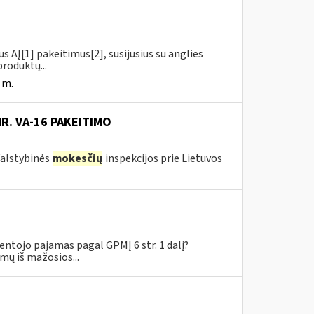
us AĮ[1] pakeitimus[2], susijusius su anglies
roduktų...
 m.
NR. VA-16 PAKEITIMO
 Valstybinės
mokesčių
inspekcijos prie Lietuvos
tojo pajamas pagal GPMĮ 6 str. 1 dalį?
mų iš mažosios...