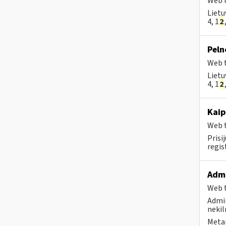
Web t
Lietu
4, 1
2
Peln
Web t
Lietu
4, 1
2
Kaip
Web t
Prisi
regi
Admi
Web t
Admin
nekil
Metai