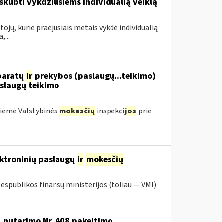
kubti vykdžiusiems individualią veiklą
ojų, kurie praėjusiais metais vykdė individualią
...
aparatų
ir
prekybos (paslaugų...teikimo)
slaugų teikimo
priėmė Valstybinės
mokesčių
inspekci
jos
prie
ektroninių paslaugų
ir
mokesčių
Respublikos finansų ministerijos (toliau ― VMI)
. nutarimo Nr. 408 pakeitimo