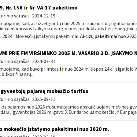
9, Nr. 156
ir
Nr. VA-17 pakeitimo
urinio sąrašas
2024-12-19
muojame, kad, atsižvelgiant į nuo 2025 m. sausio 1 d. įsigaliosianči
ido dedamosios taikymu energiniams produktams bei į Energinių p
:
2024
Mokesčių įstatymų pakeitimai:
Akcizų pakeitimai nuo 2025
VMI PRIE FM VIRŠININKO 2005 M. VASARIO 3 D. ĮSAKYMO 
urinio sąrašas
2024-07-31
muojame, kad buvo priimtas
ir
nuo 2024 m. liepos 24 d. įsigaliojo
blikos finansų...
 gyventojų pajamų mokesčio tarifus
urinio sąrašas
2025-09-11
ios pajamos nuo 2026 m. sumuojamos apskaičiuojant metines gyven
džiui, gyventojas 2026 m. gavo: X Eur darbo užmokesčio, Y Eur paja
o mokesčio įstatymo pakeitimai nuo 2020 m.