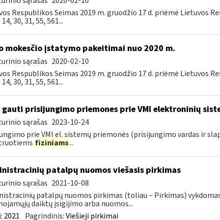
urinio sąrašas
2020-02-10
vos Respublikos Seimas 2019 m. gruodžio 17 d. priėmė Lietuvos R
, 14, 30, 31, 55, 561...
o mokesčio įstatymo pakeitimai nuo 2020 m.
urinio sąrašas
2020-02-10
vos Respublikos Seimas 2019 m. gruodžio 17 d. priėmė Lietuvos R
, 14, 30, 31, 55, 561...
 gauti prisijungimo priemones prie VMI elektroninių sis
urinio sąrašas
2023-10-24
jungimo prie VMI el. sistemų priemonės (prisijungimo vardas ir sla
struotiems
fiziniams
...
nistracinių patalpų nuomos viešasis pirkimas
urinio sąrašas
2021-10-08
istracinių patalpų nuomos pirkimas (toliau – Pirkimas) vykdoma
nojamųjų daiktų įsigijimo arba nuomos...
:
2021
Pagrindinis:
Viešieji pirkimai