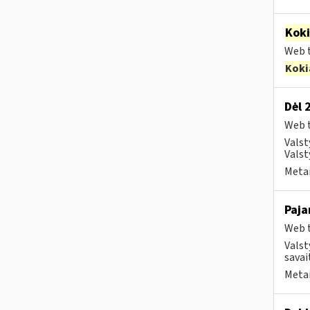
Kok
Web t
Koki
Dėl 
Web t
Valst
Valst
Metai
Paja
Web t
Valst
savait
Metai