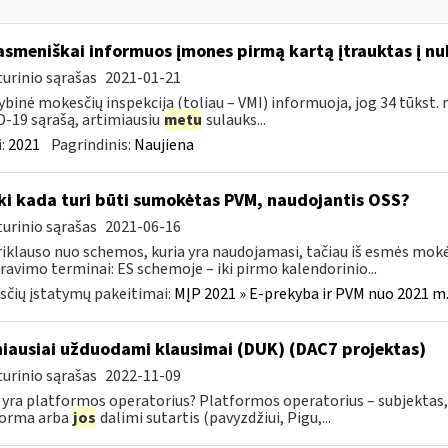
asmeniškai informuos įmones pirmą kartą įtrauktas į nu
urinio sąrašas
2021-01-21
ybinė mokesčių inspekcija (toliau – VMI) informuoja, jog 34 tūkst. 
-19 sąrašą, artimiausiu
metu
sulauks...
:
2021
Pagrindinis:
Naujiena
Iki kada turi būti sumokėtas PVM, naudojantis OSS?
urinio sąrašas
2021-06-16
riklauso nuo schemos, kuria yra naudojamasi, tačiau iš esmės mokė
ravimo terminai: ES schemoje – iki pirmo kalendorinio...
čių įstatymų pakeitimai:
MĮP 2021 » E-prekyba ir PVM nuo 2021 m. 
iausiai užduodami klausimai (DUK) (DAC7 projektas)
urinio sąrašas
2022-11-09
 yra platformos operatorius? Platformos operatorius – subjektas, 
forma arba
jos
dalimi sutartis (pavyzdžiui, Pigu,...