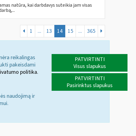
amas natūra, kai darbdavys suteikia jam visas
rbą,...
1
...
13
14
15
...
365
 nėra reikalingas
PATVIRTINTI
aukti pakeisdami
Visus slapukus
ivatumo politika.
PATVIRTINTI
Pasirinktus slapukus
nės naudojimą ir
mui.