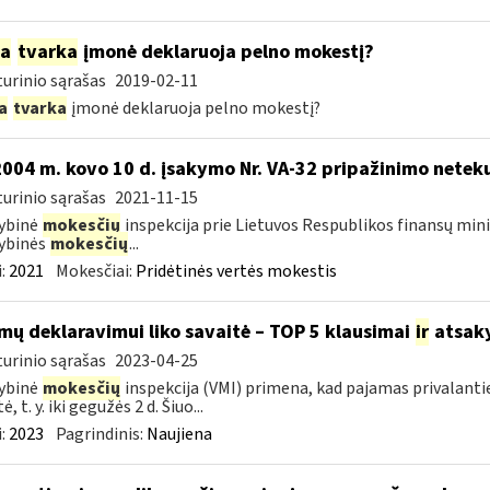
ia
tvarka
įmonė deklaruoja pelno mokestį?
urinio sąrašas
2019-02-11
a
tvarka
įmonė deklaruoja pelno mokestį?
2004 m. kovo 10 d. įsakymo Nr. VA-32 pripažinimo neteku
urinio sąrašas
2021-11-15
ybinė
mokesčių
inspekcija prie Lietuvos Respublikos finansų minis
ybinės
mokesčių
...
:
2021
Mokesčiai:
Pridėtinės vertės mokestis
mų deklaravimui liko savaitė – TOP 5 klausimai
ir
atsak
urinio sąrašas
2023-04-25
ybinė
mokesčių
inspekcija (VMI) primena, kad pajamas privalanti
ė, t. y. iki gegužės 2 d. Šiuo...
:
2023
Pagrindinis:
Naujiena