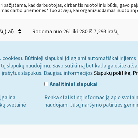
pripažįstama, kad darbuotojas, dirbantis nuotoliniu būdu, gavo paj
amas darbo priemones? Tuo atveju, kai organizuodamas nuotolinį da
šų(-ai)
Rodoma nuo 261 iki 280 iš 7,293 irašų.
. cookies). Būtinieji slapukai įdiegiami automatiškai ir jiems
u kitų slapukų naudojimu. Savo sutikimą bet kada galėsite atš
i įrašytus slapukus. Daugiau informacijos
Slapukų politika
;
Pr
Analitiniai slapukai
įgalina
Renka statistinę informaciją apie svetai
ukų svetainė
naudojami Jūsų naršymo patirties gerini