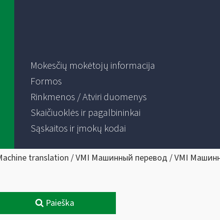
Mokesčių mokėtojų informacija
Formos
Rinkmenos / Atviri duomenys
Skaičiuoklės ir pagalbininkai
Sąskaitos ir įmokų kodai
Machine translation / VMI Машинный перевод / VMI Машин
Paieška