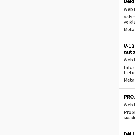
Dekl
Web t
Valst
veikl
Metai
V-13
auto
Web t
Infor
Lietuv
Metai
PROJ
Web t
Prob
susid
Dėl 