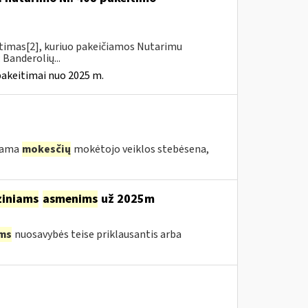
itimas[2], kuriuo pakeičiamos Nutarimu
 Banderolių...
pakeitimai nuo 2025 m.
ekama
mokesčių
mokėtojo veiklos stebėsena,
ziniams
asmenims
už 2025m
ms
nuosavybės teise priklausantis arba