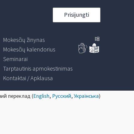
Prisijungti
Mokesčių žinynas
Mokesčių kalendorius
Seminarai
Tarptautinis apmokestinimas
Kontaktai / Apklausa
ний переклад (
English
,
Русский
,
Українська
)