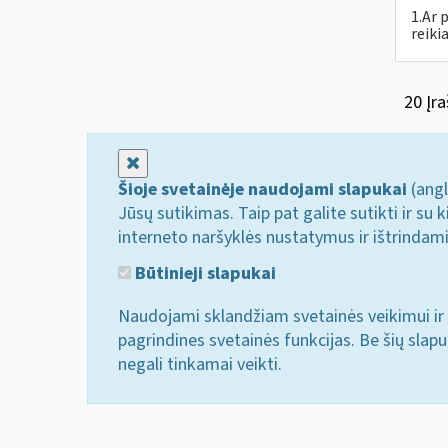
1.Ar 
reiki
20 Įra
Uždaryti
Šioje svetainėje naudojami slapukai
(angl
Jūsų sutikimas. Taip pat galite sutikti ir s
interneto naršyklės nustatymus ir ištrindam
Būtinieji slapukai
Naudojami sklandžiam svetainės veikimui ir 
pagrindines svetainės funkcijas. Be šių slap
negali tinkamai veikti.