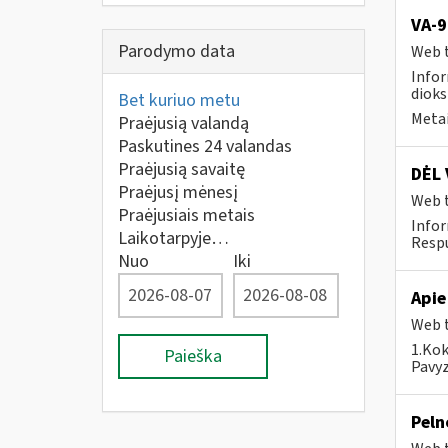
VA-9
Parodymo data
Web t
Infor
dioks
Bet kuriuo metu
Metai
Praėjusią valandą
Paskutines 24 valandas
Praėjusią savaitę
DĖL 
Praėjusį mėnesį
Web t
Praėjusiais metais
Infor
Laikotarpyje…
Respu
Nuo
Iki
Apie
Web t
1.Kok
Paieška
Pavyz
Peln