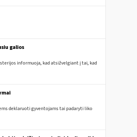
siu galios
terijos informuoja, kad atsižvelgiant į tai, kad
ymai
ems deklaruoti gyventojams tai padaryti liko