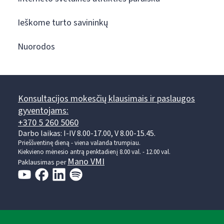
Ieškome turto savininkų
Nuorodos
Konsultacijos mokesčių klausimais ir paslaugos
gyventojams:
+370 5 260 5060
Darbo laikas: I-IV 8.00-17.00, V 8.00-15.45.
Prieššventinę dieną - viena valanda trumpiau.
Kiekvieno mėnesio antrą penktadienį 8.00 val. - 12.00 val.
Mano VMI
Paklausimas per