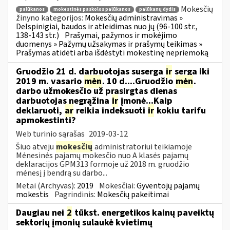
Mokesčių
palūkanos
mokestinės paskolos palūkanos
palūkanų dydis
žinyno kategorijos:
Mokesčių administravimas »
Delspinigiai, baudos ir atleidimas nuo jų (96-100 str.,
138-143 str.)
Prašymai, pažymos ir mokėjimo
duomenys » Pažymų užsakymas ir prašymų teikimas »
Prašymas atidėti arba išdėstyti mokestinę nepriemoką
Gruodžio 21 d. darbuotojas suserga
ir
serga iki
2019 m. vasario
mėn
. 10 d....Gruodžio
mėn
.
darbo užmokesčio už prasirgtas dienas
darbuotojas negrąžina
ir
įmonė...Kaip
deklaruoti,
ar
reikia indeksuoti
ir
kokiu tarifu
apmokestinti?
Web turinio sąrašas
2019-03-12
Šiuo atveju
mokesčių
administratoriui teikiamoje
Mėnesinės pajamų mokesčio nuo A klasės pajamų
deklaracijos GPM313 formoje už 2018 m. gruodžio
mėnesį į bendrą su darbo...
Metai (Archyvas):
2019
Mokesčiai:
Gyventojų pajamų
mokestis
Pagrindinis:
Mokesčių pakeitimai
Daugiau nei
2
tūkst. energetikos kainų paveiktų
sektorių įmonių sulaukė kvietimų