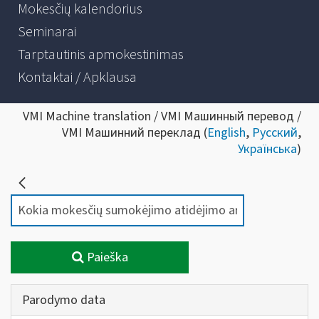
Mokesčių kalendorius
Seminarai
Tarptautinis apmokestinimas
Kontaktai / Apklausa
VMI Machine translation / VMI Машинный перевод /
VMI Машинний переклад (
English
,
Русский
,
Українська
)
Paieška
Parodymo data