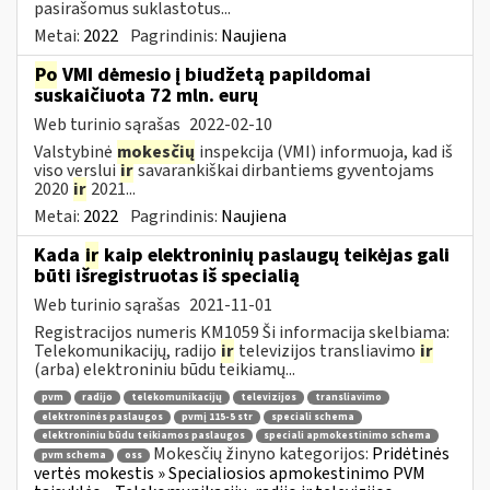
pasirašomus suklastotus...
Metai:
2022
Pagrindinis:
Naujiena
Po
VMI dėmesio į biudžetą papildomai
suskaičiuota 72 mln. eurų
Web turinio sąrašas
2022-02-10
Valstybinė
mokesčių
inspekcija (VMI) informuoja, kad iš
viso verslui
ir
savarankiškai dirbantiems gyventojams
2020
ir
2021...
Metai:
2022
Pagrindinis:
Naujiena
Kada
ir
kaip elektroninių paslaugų teikėjas gali
būti išregistruotas iš specialią
Web turinio sąrašas
2021-11-01
Registracijos numeris KM1059 Ši informacija skelbiama:
Telekomunikacijų, radijo
ir
televizijos transliavimo
ir
(arba) elektroniniu būdu teikiamų...
pvm
radijo
telekomunikacijų
televizijos
transliavimo
elektroninės paslaugos
pvmį 115-5 str
speciali schema
elektroniniu būdu teikiamos paslaugos
speciali apmokestinimo schema
Mokesčių žinyno kategorijos:
Pridėtinės
pvm schema
oss
vertės mokestis » Specialiosios apmokestinimo PVM