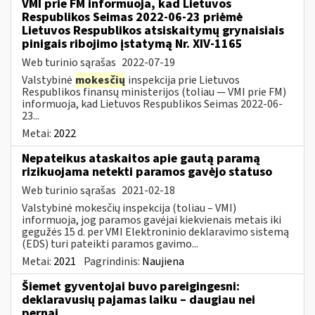
VMI prie FM informuoja, kad Lietuvos
Respublikos Seimas 2022-06-23 priėmė
Lietuvos Respublikos atsiskaitymų grynaisiais
pinigais ribojimo įstatymą Nr. XIV-1165
Web turinio sąrašas
2022-07-19
Valstybinė
mokesčių
inspekcija prie Lietuvos
Respublikos finansų ministerijos (toliau — VMI prie FM)
informuoja, kad Lietuvos Respublikos Seimas 2022-06-
23...
Metai:
2022
Nepateikus ataskaitos apie gautą paramą
rizikuojama netekti paramos gavėjo statuso
Web turinio sąrašas
2021-02-18
Valstybinė mokesčių inspekcija (toliau – VMI)
informuoja, jog paramos gavėjai kiekvienais metais iki
gegužės 15 d. per VMI Elektroninio deklaravimo sistemą
(EDS) turi pateikti paramos gavimo...
Metai:
2021
Pagrindinis:
Naujiena
Šiemet gyventojai buvo pareigingesni:
deklaravusių pajamas laiku – daugiau nei
pernai