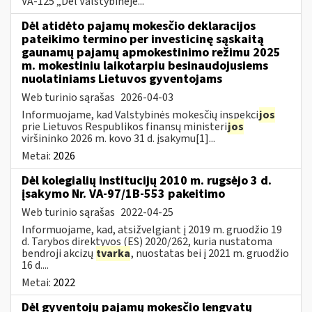
VA-125 „Dėl Valstybinėje...
Dėl atidėto pajamų mokesčio deklaracijos
pateikimo termino per investicinę sąskaitą
gaunamų pajamų apmokestinimo režimu 2025
m. mokestiniu laikotarpiu besinaudojusiems
nuolatiniams Lietuvos gyventojams
Web turinio sąrašas
2026-04-03
Informuojame, kad Valstybinės mokesčių inspekci
jos
prie Lietuvos Respublikos finansų ministeri
jos
viršininko 2026 m. kovo 31 d. įsakymu[1]...
Metai:
2026
Dėl kolegialių institucijų 2010 m. rugsėjo 3 d.
įsakymo Nr. VA-97/1B-553 pakeitimo
Web turinio sąrašas
2022-04-25
Informuojame, kad, atsižvelgiant į 2019 m. gruodžio 19
d. Tarybos direktyvos (ES) 2020/262, kuria nustatoma
bendroji akcizų
tvarka
, nuostatas bei į 2021 m. gruodžio
16 d....
Metai:
2022
Dėl gyventojų pajamų mokesčio lengvatų