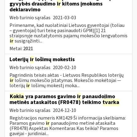
gyvybės draudimo
ir
kitoms įmokoms
deklaravimo
Web turinio sąrašas
2021-03-03
Primename, kad nuolatiniai Lietuvos gyventojai (toliau
– gyventojai) turi teisę pasinaudoti GPMĮ[1] 21
straipsnyje nustatytomis pajamų mokesčio lengvatomis
ir
susigrąžinti...
Metai:
2021
Loterijų
ir
lošimų mokestis
Web turinio sąrašas
2020-02-10
Pagrindinis teisės aktas - Lietuvos Respublikos loterijų
ir
lošimų mokesčio įstatymas. Mokesčio mokėtojai —
loterijų
ir
lošimų mokestį moka...
Kokia
yra paramos gavimo
ir
panaudojimo
metinės ataskaitos (FR0478) teikimo
tvarka
Web turinio sąrašas
2024-12-10
Registracijos numeris KM1429 Ši informacija skelbiama:
Paramos gavimo
ir
panaudojimo metinė ataskaita
(FR0478) Aspektas Komentaras Kas teikia? Paramos
gavėjai - juridiniai...