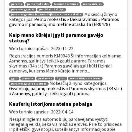
parama
pelno mokestis
teikimo terminas
meno kūrėjas
paramos gavėjai
pmį 50 str. 3 d. 2 p.
Mokesčių žinyno
paramos gavimo ir panaudojimo metinė ataskaita
kategorijos:
Pelno mokestis » Deklaravimas » Paramos
gavimo ir panaudojimo metinė ataskaita (FR0478)
Kaip meno kūrėjui įgyti paramos gavėjo
statusą?
Web turinio sąrašas
2023-11-22
Registracijos numeris KM0943 Ši informacija skelbiama:
Asmenys, galintys teikti/gauti paramą Paramos
skyrimas (34 str.) Paramos gavėjais gali būti fiziniai
asmenys, kuriems Meno kūrėjo ir meno...
gpm
parama
prašymas
2 proc
meno kūrėjo statusas
Mokesčių žinyno kategorijos:
paramos gavėjo statusas
Gyventojų pajamų mokestis » Paramos skyrimas (34 str.)
» Asmenys, galintys teikti/gauti paramą
Kauferių istorijoms ateina pabaiga
Web turinio sąrašas
2022-04-14
Nesąžiningiems automobilių pardavėjams vystyti
nelegalią veiklą lieka vis mažiau erdvės. Prie to prisideda
ir pilietiški gyventojai, suteikiantys informacijos apie