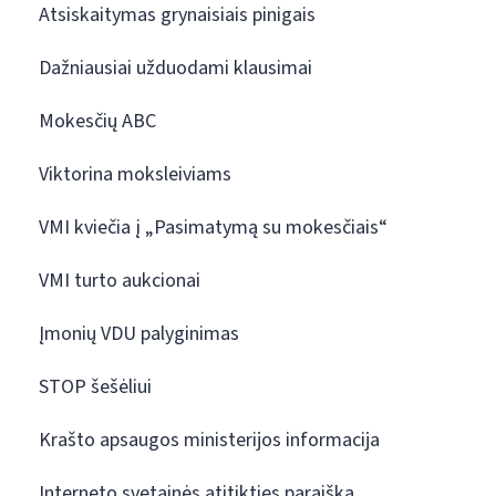
Atsiskaitymas grynaisiais pinigais
Dažniausiai užduodami klausimai
Mokesčių ABC
Viktorina moksleiviams
VMI kviečia į „Pasimatymą su mokesčiais“
VMI turto aukcionai
Įmonių VDU palyginimas
STOP šešėliui
Krašto apsaugos ministerijos informacija
Interneto svetainės atitikties paraiška