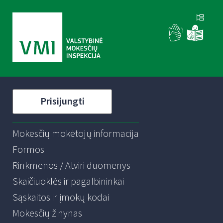
Prisijungti
Mokesčių mokėtojų informacija
Formos
Rinkmenos / Atviri duomenys
Skaičiuoklės ir pagalbininkai
Sąskaitos ir įmokų kodai
Mokesčių žinynas