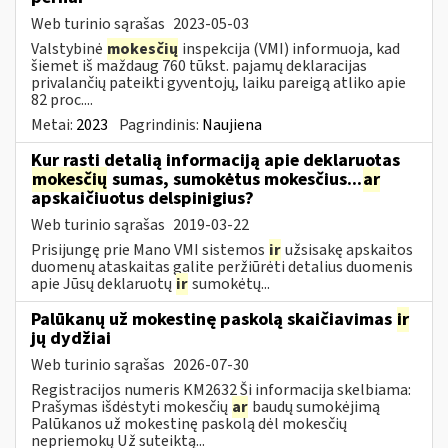
Web turinio sąrašas
2023-05-03
Valstybinė
mokesčių
inspekcija (VMI) informuoja, kad
šiemet iš maždaug 760 tūkst. pajamų deklaracijas
privalančių pateikti gyventojų, laiku pareigą atliko apie
82 proc....
Metai:
2023
Pagrindinis:
Naujiena
Kur rasti detalią informaciją apie deklaruotas
mokesčių
sumas, sumokėtus mokesčius...
ar
apskaičiuotus delspinigius?
Web turinio sąrašas
2019-03-22
Prisijungę prie Mano VMI sistemos
ir
užsisakę apskaitos
duomenų ataskaitas galite peržiūrėti detalius duomenis
apie Jūsų deklaruotų
ir
sumokėtų...
Palūkanų už mokestinę paskolą skaičiavimas
ir
jų dydžiai
Web turinio sąrašas
2026-07-30
Registracijos numeris KM2632 Ši informacija skelbiama:
Prašymas išdėstyti mokesčių
ar
baudų sumokėjimą
Palūkanos už mokestinę paskolą dėl mokesčių
nepriemokų Už suteiktą...