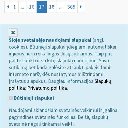
1
...
16
17
18
...
365
Uždaryti
Šioje svetainėje naudojami slapukai
(angl.
cookies). Būtinieji slapukai įdiegiami automatiškai
ir jiems nėra reikalingas Jūsų sutikimas. Taip pat
galite sutikti ir su kitų slapukų naudojimu. Savo
sutikimą bet kada galėsite atšaukti pakeisdami
interneto naršyklės nustatymus ir ištrindami
įrašytus slapukus. Daugiau informacijos
Slapukų
politika
;
Privatumo politika.
Būtinieji slapukai
Naudojami sklandžiam svetainės veikimui ir įgalina
pagrindines svetainės funkcijas. Be šių slapukų
svetainė negali tinkamai veikti.