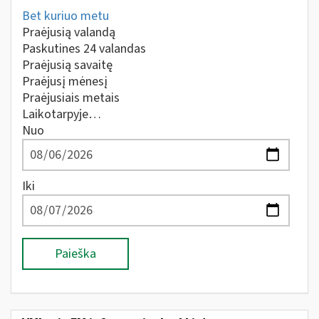
Bet kuriuo metu
Praėjusią valandą
Paskutines 24 valandas
Praėjusią savaitę
Praėjusį mėnesį
Praėjusiais metais
Laikotarpyje…
Nuo
Iki
Paieška