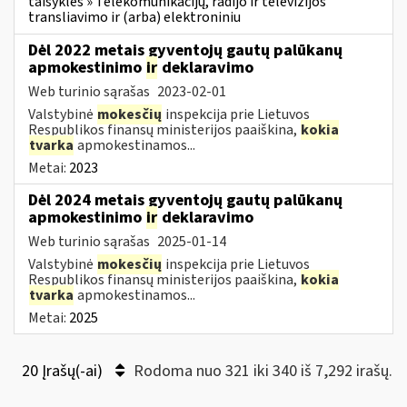
taisyklės » Telekomunikacijų, radijo ir televizijos
transliavimo ir (arba) elektroniniu
Dėl 2022 metais gyventojų gautų palūkanų
apmokestinimo
ir
deklaravimo
Web turinio sąrašas
2023-02-01
Valstybinė
mokesčių
inspekcija prie Lietuvos
Respublikos finansų ministerijos paaiškina,
kokia
tvarka
apmokestinamos...
Metai:
2023
Dėl 2024 metais gyventojų gautų palūkanų
apmokestinimo
ir
deklaravimo
Web turinio sąrašas
2025-01-14
Valstybinė
mokesčių
inspekcija prie Lietuvos
Respublikos finansų ministerijos paaiškina,
kokia
tvarka
apmokestinamos...
Metai:
2025
20 Įrašų(-ai)
Rodoma nuo 321 iki 340 iš 7,292 irašų.