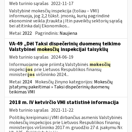
Web turinio sąrašas
2022-11-17
Valstybinė mokesčių inspekcija (toliau – VMI)
informuoja, jog 2,2 tūkst. įmonių, kurių pagrindinė
ekonominė veikla įtraukta į Itin paveiktų sektorių sąrašą
bei atitinka dalį Ekonomikos...
Metai:
2022
Pagrindinis:
Naujiena
VA-49 „Dėl Taksi dispečerinių duomenų teikimo
Valstybinei
mokesčių
inspekcijai taisyklių
Web turinio sąrašas
2024-06-19
Informuojame apie priimtą Valstybinės
mokesčių
inspekci
jos
prie Lietuvos Respublikos finansų
ministeri
jos
viršininko 2024...
Metai:
2024
Mokesčių žinyno kategorijos:
Mokesčių
įstatymų pakeitimai » Taksi dispečerinių duomenų
teikimas VMI
2018 m. IV ketvirčio VMI statistinė informacija
Web turinio sąrašas
2021-11-22
Politikų kreipimaisi į VMI dirbančius asmenis Valstybinės
mokesčių inspekcijos prie Lietuvos Respublikos finansų
ministerijos viršininko 2017 m. gruodžio 27 d. įsakymu Nr.