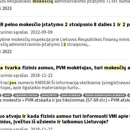
vos Respublikos
mokesčių
administravimo įstatymo 71 str. numa
:
2023
LR pelno mokesčio įstatymo
2
straipsnio 8 dalies 1
ir
2
p
urinio sąrašas
2022-09-09
ybinė mokesčių inspekcija prie Lietuvos Respublikos finansų mini
čių administravimo įstatymo 1
2
straipsniu,...
:
2022
ia
tvarka
fizinis asmuo, PVM mokėtojas, turi
mokesčių
a
urinio sąrašas
2018-11-22
traci
jos
numeris KM0536 Ši informacija skelbiama: Įsiregistravu
ojas, apie ilgalaikio materialiojo turto...
pvm
ilgalaikis turtas
pvmį 58 str
pvm atskaita
fizinio asmens pvm atskaita
s mokestis » PVM atskaita ir jos tikslinimas (57-69 str.) » PVM at
uo atveju
ir
kada fizinis asmuo turi informuoti VMI apie
nius, įvežtus iš užsienio
ir
laikomus Lietuvoje?
urinio sąrašas
2018-11-22