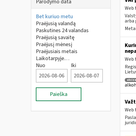
VMI 
Parodymo data
Web t
Valst
Bet kuriuo metu
arba 
Praėjusią valandą
Metai
Paskutines 24 valandas
Praėjusią savaitę
Praėjusį mėnesį
Kuri
nepa
Praėjusiais metais
Laikotarpyje…
Web t
Nuo
Iki
Regis
Lietu
akciza
alkoh
Paieška
Važt
Web t
Pasla
jurid