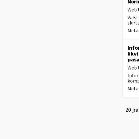
Nori
Web t
Valst
skirt
Metai
Info
likv
pasa
Web t
Infor
komp
Metai
20 Įra