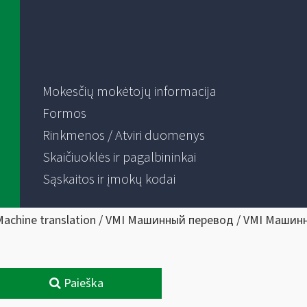
Mokesčių mokėtojų informacija
Formos
Rinkmenos / Atviri duomenys
Skaičiuoklės ir pagalbininkai
Sąskaitos ir įmokų kodai
Machine translation / VMI Машинный перевод / VMI Машин
Paieška