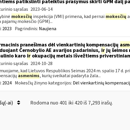
ntiems patikslinti pateiktus prašymus skirti GPM dalį pa
urinio sąrašas
2023-06-14
ybinė
mokesčių
inspekcija (VMI) primena, kad pernai
mokesčių
a
a pajamų mokesčio (GPM)...
:
2023
Pagrindinis:
Naujiena
rmacinis pranešimas dėl vienkartinių kompensacijų
asm
iduojant Černobylio AE avarijos padarinius,
ir
jų šeimos 
ulinio karo
ir
okupacijų metais išvežtiems priverstinia
urinio sąrašas
2024-10-28
muojame, kad Lietuvos Respublikos Seimas 2024 m. spalio 17 d. pr
ensacijų
asmenims
, kurių sveikatai padaryta žala...
:
2024
Mokesčių žinyno kategorijos:
Dėl vienkartinių kompensacij
šų(-ai)
Rodoma nuo 401 iki 420 iš 7,293 irašų.