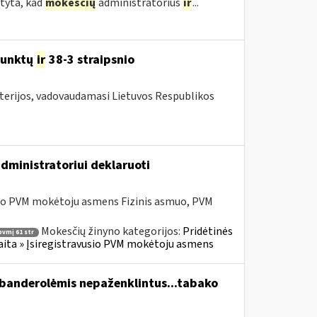
tyta, kad
mokesčių
administratorius
ir
...
unktų
ir
38-3 straipsnio
sterijos, vadovaudamasi Lietuvos Respublikos
dministratoriui deklaruoti
sio PVM mokėtoju asmens Fizinis asmuo, PVM
Mokesčių žinyno kategorijos:
Pridėtinės
pvmį 61 str
skaita » Įsiregistravusio PVM mokėtoju asmens
 banderolėmis nepaženklintus...tabako