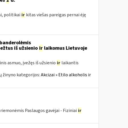
žės
2
d.
, politikai
ir
kitas viešas pareigas pernai ėję
 banderolėmis
ežtus iš užsienio
ir
laikomus Lietuvoje
nis asmuo, įvežęs iš užsienio
ir
laikantis
 žinyno kategorijos:
Akcizai » Etilo alkoholis ir
riemonėmis Paslaugos gavėjai - Fiziniai
ir