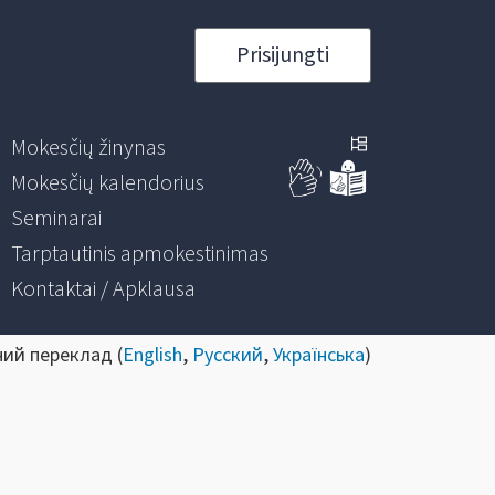
Prisijungti
Mokesčių žinynas
Mokesčių kalendorius
Seminarai
Tarptautinis apmokestinimas
Kontaktai / Apklausa
ний переклад (
English
,
Русский
,
Українська
)