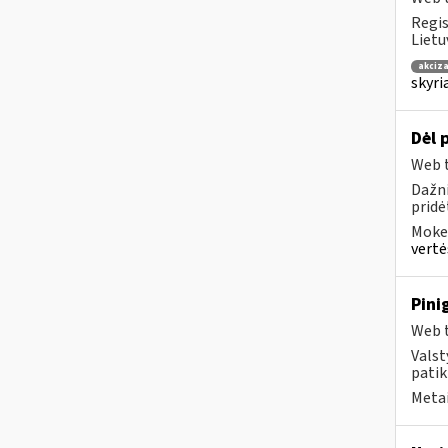
Regis
Lietu
akciza
skyri
Dėl 
Web t
Dažni
pridė
Mokes
vertė
Pini
Web t
Valst
patik
Metai