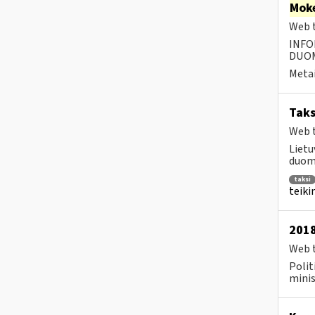
Moke
Web t
INFO
DUOME
Metai
Taks
Web t
Lietu
duome
taksi
teiki
2018
Web t
Polit
minis