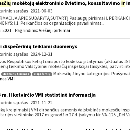
sčių
mokėtojų elektroninio švietimo, konsultavimo
ir
i
urinio sąrašas
2021-06-03
RMACIJA APIE SUDARYTĄ SUTARTĮ Paslaugų pirkimai I. PERKANČ
NYS: I.1. Perkančiosios organizacijos pavadinimas...
:
2021
Pagrindinis:
Viešieji pirkimai
i dispečerinių teikiami duomenys
urinio sąrašas
2024-12-31
vos Respublikos kelių transporto kodekso įstatymas (aktualus 181 s
nų teikimo Valstybinei mokesčių inspekcijai taisyklės, patvirtinto
Mokesčių žinyno kategorijos:
Prašymai
duomenų teikimas
dispečernių
mas VMI
 m. II ketvirčio VMI statistinė informacija
urinio sąrašas
2021-11-22
ikų kreipimaisi į VMI dirbančius asmenis Valstybinės mokesčių insp
terijos viršininko 2017 m. gruodžio 27 d. įsakymu Nr. VA-125 „Dėl Va