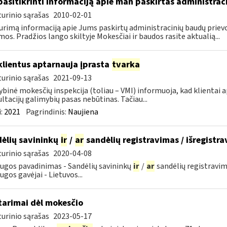
pasitikrinti informaciją apie man paskirtas administra
urinio sąrašas
2010-02-01
urimą informaciją apie Jums paskirtų administracinių baudų prievol
mos. Pradžios lango skiltyje Mokesčiai ir baudos rasite aktualią...
klientus aptarnauja įprasta
tvarka
urinio sąrašas
2021-09-13
ybinė mokesčių inspekcija (toliau – VMI) informuoja, kad klientai
ltacijų galimybių pasas nebūtinas. Tačiau...
:
2021
Pagrindinis:
Naujiena
ėlių savininkų
ir
/
ar
sandėlių registravimas / išregistr
urinio sąrašas
2020-04-08
ugos pavadinimas - Sandėlių savininkų
ir
/
ar
sandėlių registravim
ugos gavėjai - Lietuvos...
tarimai dėl mokesčio
urinio sąrašas
2023-05-17