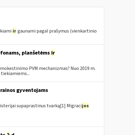
ikiami
ir
gaunami pagal prašymus (vienkartinio
elefonams, planšetėms
ir
o apmokestinimo PVM mechanizmas? Nuo 2019 m.
tiekiamiems...
krainos gyventojams
isterijai supaprastinus tvarką[1] Migraci
jos