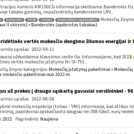
tracijos numeris KM1360 Ši informacija skelbiama: Banderolės Fizi
voje tabako gaminių, nepaženklintų banderolėmis LRV...
Mokesčių žinyno
i
banderolės
fr0718
tabakas
banderolėmis nepaženklinti
aus II skirsnis) » Banderolės (apdorotas tabakas)
pridėtinės vertės mokesčio dengimo šilumos energijai
ir
urinio sąrašas
2022-04-11
ausiai užduodamus klausimus rasite čia. Informuojame, kad 202
2
tinės vertės mokesčio įstatymo Nr. IX-751...
čių žinyno kategorijos:
Mokesčių įstatymų pakeitimai » Mokesčių 
s mokesčio pakeitimai nuo 2022 m.
gus už prekes į draugo sąskaitą gavusiai verslininkei - 
urinio sąrašas
2022-08-08
ybinė mokesčių inspekcija (toliau – VMI) informuoja, kad atlikus i
rinimą, papildomai apskaičiuota daugiau nei 308 tūkst. eurų nedekl
:
2022
Pagrindinis:
Naujiena