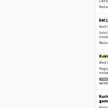
Lietu
Metai
Dėl 
Web t
Valst
mokes
Metai
Kok
Web t
Regis
mokėt
fr0457
vertė
Kuri
gami
Web t