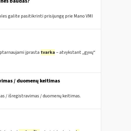
cines baudas?
es galite pasitikrinti prisijungę prie Mano VMI
 aptarnaujami įprasta
tvarka
– atvykstant „gyvų“
avimas / duomenų keitimas
as / išregistravimas / duomenų keitimas.