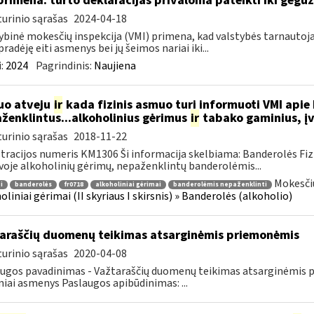
primena: turto deklaracijas privaloma pateikti iki gegu
urinio sąrašas
2024-04-18
ybinė mokesčių inspekcija (VMI) primena, kad valstybės tarnautojai
pradėję eiti asmenys bei jų šeimos nariai iki...
:
2024
Pagrindinis:
Naujiena
uo atveju
ir
kada fizinis asmuo turi informuoti VMI apie
ženklintus...alkoholinius gėrimus
ir
tabako gaminius, įv
urinio sąrašas
2018-11-22
tracijos numeris KM1306 Ši informacija skelbiama: Banderolės Fizi
voje alkoholinių gėrimų, nepaženklintų banderolėmis...
Mokesčių
i
banderolės
fr0718
alkoholiniai gėrimai
banderolėmis nepaženklinti
oliniai gėrimai (II skyriaus I skirsnis) » Banderolės (alkoholio)
araščių duomenų teikimas atsarginėmis priemonėmis
urinio sąrašas
2020-04-08
ugos pavadinimas - Važtaraščių duomenų teikimas atsarginėmis p
iniai asmenys Paslaugos apibūdinimas: ...