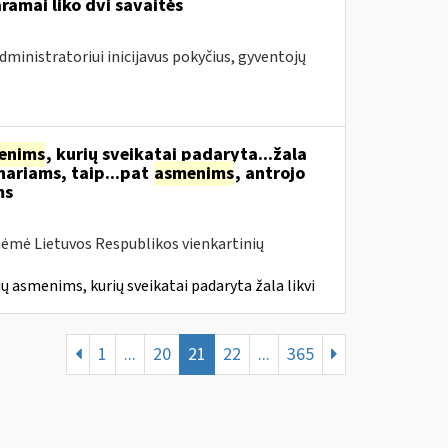
ramai liko dvi savaitės
dministratoriui inicijavus pokyčius, gyventojų
enims
, kurių sveikatai padaryta...žala
nariams, taip...pat
asmenims
, antrojo
ms
iėmė Lietuvos Respublikos vienkartinių
ų asmenims, kurių sveikatai padaryta žala likvi
1
...
20
21
22
...
365