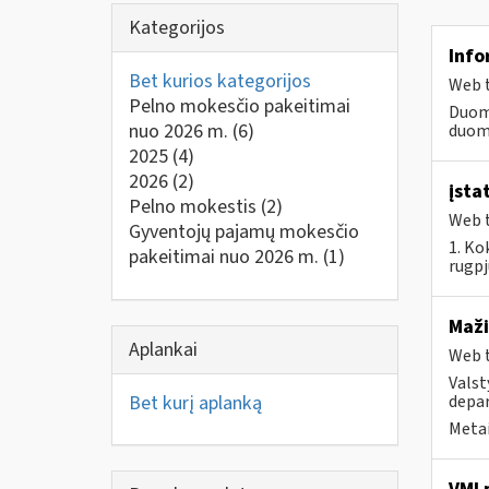
Kategorijos
Info
Bet kurios kategorijos
Web t
Pelno mokesčio pakeitimai
Duom
nuo 2026 m.
(6)
duome
2025
(4)
2026
(2)
įsta
Pelno mokestis
(2)
Web t
Gyventojų pajamų mokesčio
1. Ko
pakeitimai nuo 2026 m.
(1)
rugpj
Maži
Aplankai
Web t
Valst
Bet kurį aplanką
depar
Metai