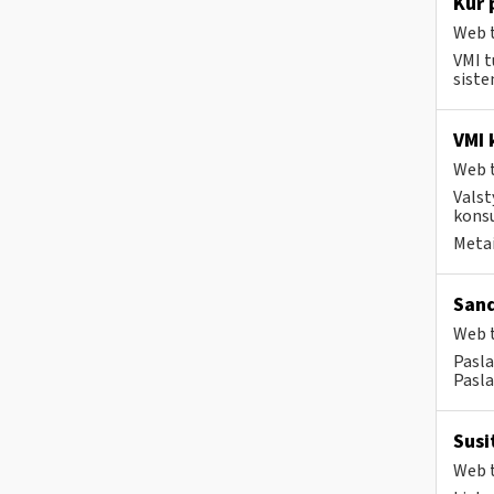
Kur 
Web t
VMI t
siste
VMI 
Web t
Valst
konsu
Metai
Sand
Web t
Pasla
Pasla
Susi
Web t