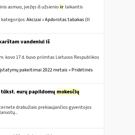
nis asmuo, įvežęs iš užsienio
ir
laikantis
 kategorijos:
Akcizai » Apdorotas tabakas (II
karštam vandeniui iš
m. kovo 17 d. buvo priimtas Lietuvos Respublikos
įstatymų pakeitimai 2022 metais » Pridėtinės
96 tūkst. eurų papildomų
mokesčių
nternete drabužiais prekiaujančios gyventojos
aruotų...