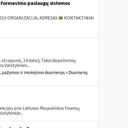
nformavimo paslaugų sistemos
IOJI ORGANIZACIJA, ADRESAS
IR
KONTAKTINIAI
traipsnis, 14 dalis); Taksi dispečerinių
s Valstybinės...
, pažymos ir mokėjimo duomenys » Duomenų
ekcijos prie Lietuvos Respublikos finansų
lstybinėje...