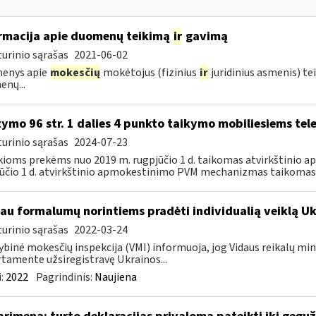
rmacija apie duomenų teikimą
ir
gavimą
urinio sąrašas
2021-06-02
enys apie
mokesčių
mokėtojus (fizinius
ir
juridinius asmenis) te
nų...
tymo 96 str. 1 dalies 4 punkto taikymo mobiliesiems t
urinio sąrašas
2024-07-23
kioms prekėms nuo 2019 m. rugpjūčio 1 d. taikomas atvirkštini
ūčio 1 d. atvirkštinio apmokestinimo PVM mechanizmas taikomas 
au formalumų norintiems pradėti individualią veiklą U
urinio sąrašas
2022-03-24
ybinė mokesčių inspekcija (VMI) informuoja, jog Vidaus reikalų min
tamente užsiregistravę Ukrainos...
:
2022
Pagrindinis:
Naujiena