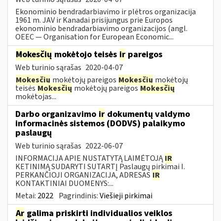
Ekonominio bendradarbiavimo ir plėtros organizacija
1961 m. JAV ir Kanadai prisijungus prie Europos
ekonominio bendradarbiavimo organizacijos (angl.
OEEC — Organisation for European Economic...
Mokesčių
mokėtojo teisės
ir
pareigos
Web turinio sąrašas
2020-04-07
Mokesčių
mokėtojų pareigos
Mokesčių
mokėtojų
teisės
Mokesčių
mokėtojų pareigos
Mokesčių
mokėtojas...
Darbo organizavimo
ir
dokumentų valdymo
informacinės sistemos (DODVS) palaikymo
paslaugų
Web turinio sąrašas
2022-06-07
INFORMACIJA APIE NUSTATYTĄ LAIMĖTOJĄ
IR
KETINIMĄ SUDARYTI SUTARTĮ Paslaugų pirkimai I.
PERKANČIOJI ORGANIZACIJA, ADRESAS
IR
KONTAKTINIAI DUOMENYS:...
Metai:
2022
Pagrindinis:
Viešieji pirkimai
Ar
galima priskirti individualios veiklos