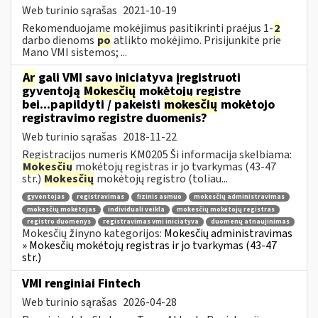
Web turinio sąrašas
2021-10-19
Rekomenduojame mokėjimus pasitikrinti praėjus 1-
2
darbo dienoms
po
atlikto mokėjimo. Prisijunkite prie
Mano VMI sistemos; ...
Ar
gali VMI savo iniciatyva įregistruoti
gyventoją
Mokesčių
mokėtojų registre
bei...papildyti / pakeisti
mokesčių
mokėtojo
registravimo registre duomenis?
Web turinio sąrašas
2018-11-22
Registracijos numeris KM0205 Ši informacija skelbiama:
Mokesčių
mokėtojų registras ir jo tvarkymas (43-47
str.)
Mokesčių
mokėtojų registro (toliau...
gyventojas
registravimas
fizinis asmuo
mokesčių administravimas
mokesčių mokėtojas
individuali veikla
mokesčių mokėtojų registras
registro duomenys
registravimas vmi iniciatyva
duomenų atnaujinimas
Mokesčių žinyno kategorijos:
Mokesčių administravimas
» Mokesčių mokėtojų registras ir jo tvarkymas (43-47
str.)
VMI renginiai Fintech
Web turinio sąrašas
2026-04-28