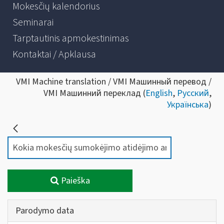
Mokesčių kalendorius
Seminarai
Tarptautinis apmokestinimas
Kontaktai / Apklausa
VMI Machine translation / VMI Машинный перевод /
VMI Машинний переклад (
English
,
Русский
,
Українська
)
Paieška
Parodymo data