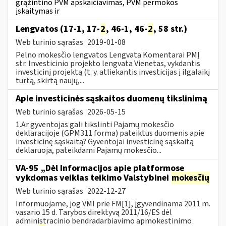
grąžintino PVM apskaičiavimas, PVM permokos
įskaitymas ir
Lengvatos (17-1, 17-
2
, 46-1, 46-
2
, 58 str.)
Web turinio sąrašas
2019-01-08
Pelno mokesčio lengvatos Lengvata Komentarai PMĮ
str. Investicinio projekto lengvata Vienetas, vykdantis
investicinį projektą (t. y. atliekantis investicijas į ilgalaikį
turtą, skirtą naujų,...
Apie investicinės sąskaitos duomenų tikslinimą
Web turinio sąrašas
2026-05-15
1.Ar gyventojas gali tikslinti Pajamų mokesčio
deklaracijoje (GPM311 forma) pateiktus duomenis apie
investicinę sąskaitą? Gyventojai investicinę sąskaitą
deklaruoja, pateikdami Pajamų mokesčio...
VA-95 „Dėl Informacijos apie platformose
vykdomas veiklas teikimo Valstybinei
mokesčių
Web turinio sąrašas
2022-12-27
Informuojame, jog VMI prie FM[1], įgyvendinama 2011 m.
vasario 15 d. Tarybos direktyvą 2011/16/ES dėl
administracinio bendradarbiavimo apmokestinimo