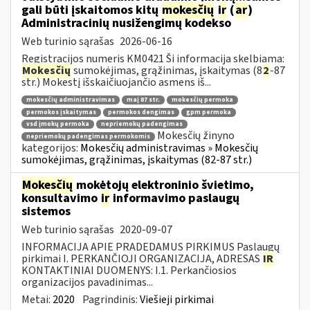
gali būti įskaitomos kitų
mokesčių
ir
(
ar
)
Administracinių nusižengimų kodekso
Web turinio sąrašas
2026-06-16
Registracijos numeris KM0421 Ši informacija skelbiama:
Mokesčių
sumokėjimas, grąžinimas, įskaitymas (8
2
-87
str.) Mokestį išskaičiuojančio asmens iš...
mokesčių administravimas
maį 87 str.
mokesčių permoka
permokos įskaitymas
permokos dengimas
gpm permoka
vsd įmokų permoka
nepriemokų padengimas
Mokesčių žinyno
nepriemokų padengimas permokomis
kategorijos:
Mokesčių administravimas » Mokesčių
sumokėjimas, grąžinimas, įskaitymas (82-87 str.)
Mokesčių
mokėtojų elektroninio švietimo,
konsultavimo
ir
informavimo paslaugų
sistemos
Web turinio sąrašas
2020-09-07
INFORMACIJA APIE PRADEDAMUS PIRKIMUS Paslaugų
pirkimai I. PERKANČIOJI ORGANIZACIJA, ADRESAS
IR
KONTAKTINIAI DUOMENYS: I.1. Perkančiosios
organizacijos pavadinimas...
Metai:
2020
Pagrindinis:
Viešieji pirkimai