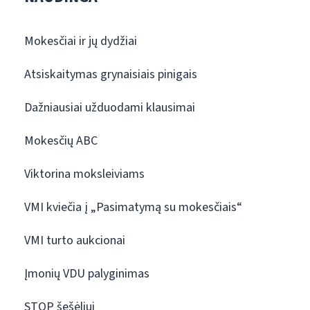
Mokesčiai ir jų dydžiai
Atsiskaitymas grynaisiais pinigais
Dažniausiai užduodami klausimai
Mokesčių ABC
Viktorina moksleiviams
VMI kviečia į „Pasimatymą su mokesčiais“
VMI turto aukcionai
Įmonių VDU palyginimas
STOP šešėliui