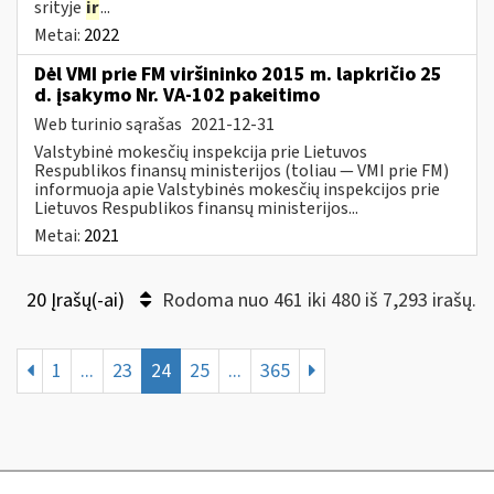
srityje
ir
...
Metai:
2022
Dėl VMI prie FM viršininko 2015 m. lapkričio 25
d. įsakymo Nr. VA-102 pakeitimo
Web turinio sąrašas
2021-12-31
Valstybinė mokesčių inspekcija prie Lietuvos
Respublikos finansų ministerijos (toliau ― VMI prie FM)
informuoja apie Valstybinės mokesčių inspekcijos prie
Lietuvos Respublikos finansų ministerijos...
Metai:
2021
20 Įrašų(-ai)
Rodoma nuo 461 iki 480 iš 7,293 irašų.
1
...
23
24
25
...
365