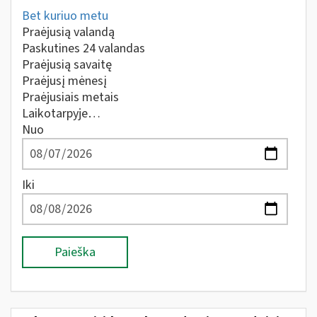
Bet kuriuo metu
Praėjusią valandą
Paskutines 24 valandas
Praėjusią savaitę
Praėjusį mėnesį
Praėjusiais metais
Laikotarpyje…
Nuo
Iki
Paieška