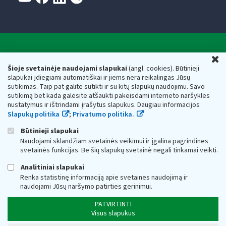
Valstybinė mokesčių inspekcija prie Lietuvos
U
Respublikos finansų ministerijos
Šioje svetainėje naudojami slapukai
(angl. cookies). Būtinieji
slapukai įdiegiami automatiškai ir jiems nėra reikalingas Jūsų
Biudžetinė įstaiga. Juridinio asmens kodas — 188659752,
sutikimas. Taip pat galite sutikti ir su kitų slapukų naudojimu. Savo
adresas: Vasario 16-osios g. 14, 01107 Vilnius, Lietuva, el.paštas:
sutikimą bet kada galėsite atšaukti pakeisdami interneto naršyklės
vmi@vmi.lt
, E. pristatymo dėžutės adresas 188659752
nustatymus ir ištrindami įrašytus slapukus. Daugiau informacijos
Duomenys apie Valstybinę mokesčių inspekciją prie Lietuvos
Slapukų politika
;
Privatumo politika.
Respublikos finansų ministerijos kaupiami ir saugomi Juridinių
asmenų registre
Būtinieji slapukai
Naudojami sklandžiam svetainės veikimui ir įgalina pagrindines
svetainės funkcijas. Be šių slapukų svetainė negali tinkamai veikti.
Analitiniai slapukai
Renka statistinę informaciją apie svetainės naudojimą ir
naudojami Jūsų naršymo patirties gerinimui.
PATVIRTINTI
Visus slapukus