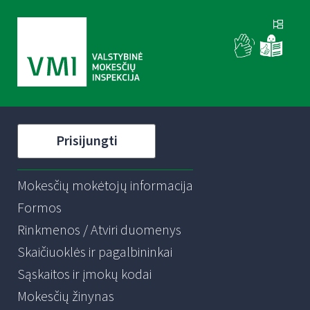
Prisijungti
Mokesčių mokėtojų informacija
Formos
Rinkmenos / Atviri duomenys
Skaičiuoklės ir pagalbininkai
Sąskaitos ir įmokų kodai
Mokesčių žinynas