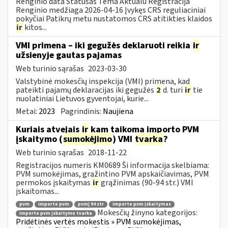
Renginio data Statusas Tema Aktualu Registracija
Renginio medžiaga 2026-04-16 Įvykęs CRS reguliaciniai
pokyčiai Patikrų metu nustatomos CRS atitikties klaidos
ir
kitos...
VMI primena – iki gegužės deklaruoti reikia
ir
užsienyje gautas pajamas
Web turinio sąrašas
2023-03-30
Valstybinė mokesčių inspekcija (VMI) primena, kad
pateikti pajamų deklaracijas iki gegužės
2
d. turi
ir
tie
nuolatiniai Lietuvos gyventojai, kurie...
Metai:
2023
Pagrindinis:
Naujiena
Kuriais atvejais
ir
kam taikoma importo PVM
įskaitymo (
sumokėjimo
) VMI
tvarka
?
Web turinio sąrašas
2018-11-22
Registracijos numeris KM0689 Ši informacija skelbiama:
PVM sumokėjimas, grąžintino PVM apskaičiavimas, PVM
permokos įskaitymas
ir
grąžinimas (90-94 str.) VMI
įskaitomas...
pvm
importo pvm
pvmį 94 str
importo pvm įskaitymas
Mokesčių žinyno kategorijos:
importo pvm įskaitymo tvarka
Pridėtinės vertės mokestis » PVM sumokėjimas,