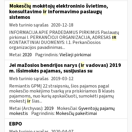
Mokesčių
mokėtojų elektroninio švietimo,
konsultavimo
ir
informavimo paslaugų
sistemos
Web turinio sąrašas
2020-12-18
INFORMACIJA APIE PRADEDAMUS PIRKIMUS Paslaugų
pirkimai I. PERKANČIOJI ORGANIZACIJA, ADRESAS
IR
KONTAKTINIAI DUOMENYS: I.1. Perkančiosios
organizacijos pavadinimas...
Metai:
2020
Pagrindinis:
Viešieji pirkimai
Jei mažosios bendrijos narys (
ir
vadovas) 2019
m. išsimokės pajamas, susijusias su
Web turinio sąrašas
2019-03-12
Remiantis GPMĮ 22 straipsniu, šios pajamos pagal
mokesčio mokėjimo tvarką yra priskiriamos B klasės
pajamoms, nuo kurių apskaičiuoti, sumokėti pajamų
mokestį
ir
šias...
Metai (Archyvas):
2019
Mokesčiai:
Gyventojų pajamų
mokestis
Pagrindinis:
Mokesčių pakeitimai
EBPO
Web turinio sąrašas
2020-04-07