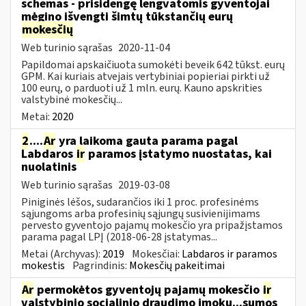
schemas - prisidengę lengvatomis gyventojai
mėgino išvengti šimtų tūkstančių eurų
mokesčių
Web turinio sąrašas
2020-11-04
Papildomai apskaičiuota sumokėti beveik 642 tūkst. eurų
GPM. Kai kuriais atvejais vertybiniai popieriai pirkti už
100 eurų, o parduoti už 1 mln. eurų. Kauno apskrities
valstybinė mokesčių...
Metai:
2020
2
....
Ar
yra laikoma gauta parama pagal
Labdaros
ir
paramos įstatymo nuostatas, kai
nuolatinis
Web turinio sąrašas
2019-03-08
Piniginės lėšos, sudarančios iki 1 proc. profesinėms
sąjungoms arba profesinių sąjungų susivienijimams
pervesto gyventojo pajamų mokesčio yra pripažįstamos
parama pagal LPĮ (2018-06-28 įstatymas...
Metai (Archyvas):
2019
Mokesčiai:
Labdaros ir paramos
mokestis
Pagrindinis:
Mokesčių pakeitimai
Ar
permokėtos gyventojų pajamų mokesčio
ir
valstybinio socialinio draudimo įmokų...sumos