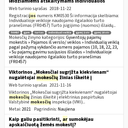
leidžiamiems atskaitymams individualios
Web turinio sąrašas
2018-11-22
Registraci
jos
numeris KM0530 Ši informacija skelbiama:
Individualioje veikloje naudojamo ilgalaikio turto
pranešimas (FR0457) Turto įsigijimo (nuomos) išlaidų...
fr0457
gpm
turtas
individuali veikla
gpmį 2 str
gpmį 10 str
Mokesčių žinyno kategorijos:
Gyventojų pajamų
mokestis » Pajamos iš verslo/ veiklos » Individualią veiklą
pagal pažymą vykdančio asmens pajamos (10, 18, 22, 23,
» Su pajamų gavimu susijusios išlaidos » Individualioje
veikloje naudojamo ilgalaikio turto pranešimas
(FR0457)
Viktorinos „Mokesčiai sugrįžta kiekvienam“
nugalėtojai
mokesčių
žinias iškeitė į
Web turinio sąrašas
2021-11-16
Viktorinos „Mokesčiai sugrįžta kiekvienam“ nugalėtojai
mokesčių
žinias iškeitė į elektrinius paspirtukus
Valstybinė
mokesčių
inspekcija (VMI)...
Metai:
2021
Pagrindinis:
Naujiena
Kaip galiu pasitikrinti,
ar
sumokėjau
apskaičiuotą žemės mokestį?