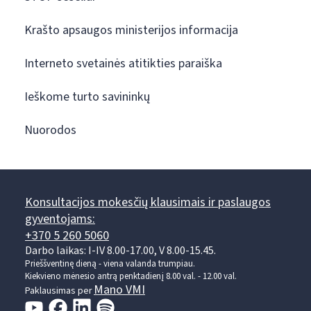
Krašto apsaugos ministerijos informacija
Interneto svetainės atitikties paraiška
Ieškome turto savininkų
Nuorodos
Konsultacijos mokesčių klausimais ir paslaugos
gyventojams:
+370 5 260 5060
Darbo laikas: I-IV 8.00-17.00, V 8.00-15.45.
Prieššventinę dieną - viena valanda trumpiau.
Kiekvieno mėnesio antrą penktadienį 8.00 val. - 12.00 val.
Mano VMI
Paklausimas per