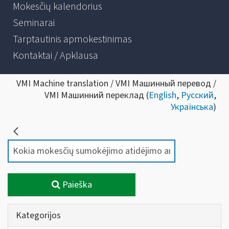
Mokesčių kalendorius
Seminarai
Tarptautinis apmokestinimas
Kontaktai / Apklausa
VMI Machine translation / VMI Машинный перевод /
VMI Машинний переклад (
English
,
Русский
,
Українська
)
Paieška
Kategorijos