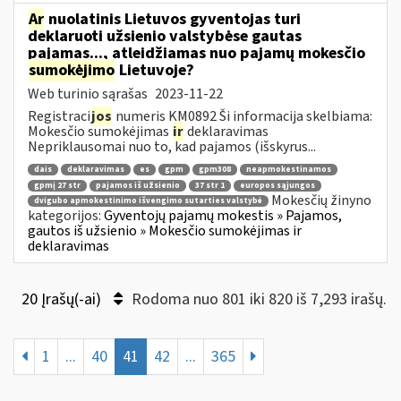
Ar
nuolatinis Lietuvos gyventojas turi
deklaruoti užsienio valstybėse gautas
pajamas..., atleidžiamas nuo pajamų mokesčio
sumokėjimo
Lietuvoje?
Web turinio sąrašas
2023-11-22
Registraci
jos
numeris KM0892 Ši informacija skelbiama:
Mokesčio sumokėjimas
ir
deklaravimas
Nepriklausomai nuo to, kad pajamos (išskyrus...
dais
deklaravimas
es
gpm
gpm308
neapmokestinamos
gpmį 27 str
pajamos iš užsienio
37 str 1
europos sąjungos
Mokesčių žinyno
dvigubo apmokestinimo išvengimo sutarties valstybė
kategorijos:
Gyventojų pajamų mokestis » Pajamos,
gautos iš užsienio » Mokesčio sumokėjimas ir
deklaravimas
20 Įrašų(-ai)
Rodoma nuo 801 iki 820 iš 7,293 irašų.
1
...
40
41
42
...
365