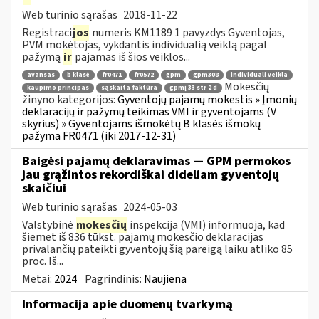
Web turinio sąrašas
2018-11-22
Registraci
jos
numeris KM1189 1 pavyzdys Gyventojas,
PVM mokėtojas, vykdantis individualią veiklą pagal
pažymą
ir
pajamas iš šios veiklos...
avansas
b klasė
fr0471
fr0572
gpm
gpm308
individuali veikla
Mokesčių
kaupimo principas
sąskaita faktūra
gpmį 33 str 2 d
žinyno kategorijos:
Gyventojų pajamų mokestis » Įmonių
deklaracijų ir pažymų teikimas VMI ir gyventojams (V
skyrius) » Gyventojams išmokėtų B klasės išmokų
pažyma FR0471 (iki 2017-12-31)
Baigėsi pajamų deklaravimas — GPM permokos
jau grąžintos rekordiškai dideliam gyventojų
skaičiui
Web turinio sąrašas
2024-05-03
Valstybinė
mokesčių
inspekcija (VMI) informuoja, kad
šiemet iš 836 tūkst. pajamų mokesčio deklaracijas
privalančių pateikti gyventojų šią pareigą laiku atliko 85
proc. Iš...
Metai:
2024
Pagrindinis:
Naujiena
Informacija apie duomenų tvarkymą