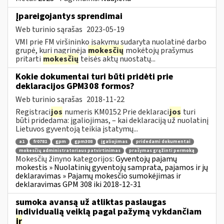
Įpareigojantys sprendimai
Web turinio sąrašas
2023-05-19
VMI prie FM viršininko įsakymu sudaryta nuolatinė darbo
grupė, kuri nagrinėja
mokesčių
mokėtojų prašymus
pritarti
mokesčių
teisės aktų nuostatų...
Kokie dokumentai turi būti pridėti prie
deklaracijos GPM308 formos?
Web turinio sąrašas
2018-11-22
Registraci
jos
numeris KM0152 Prie deklaraci
jos
turi
būti pridedama: įgaliojimas, – kai deklaraciją už nuolatinį
Lietuvos gyventoją teikia įstatymų...
a1
fr0781
gpm
gpm308
įgaliojimas
pridedami dokumentai
mokesčių administratoriaus patvirtinimas
prašymas grąžinti permoką
Mokesčių žinyno kategorijos:
Gyventojų pajamų
mokestis » Nuolatinių gyventojų samprata, pajamos ir jų
deklaravimas » Pajamų mokesčio sumokėjimas ir
deklaravimas GPM 308 iki 2018-12-31
sumoka avansą už atliktas paslaugas
individualią veiklą pagal pažymą vykdančiam
ir