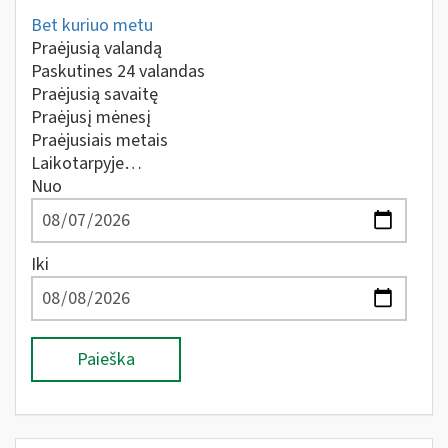
Bet kuriuo metu
Praėjusią valandą
Paskutines 24 valandas
Praėjusią savaitę
Praėjusį mėnesį
Praėjusiais metais
Laikotarpyje…
Nuo
Iki
Paieška