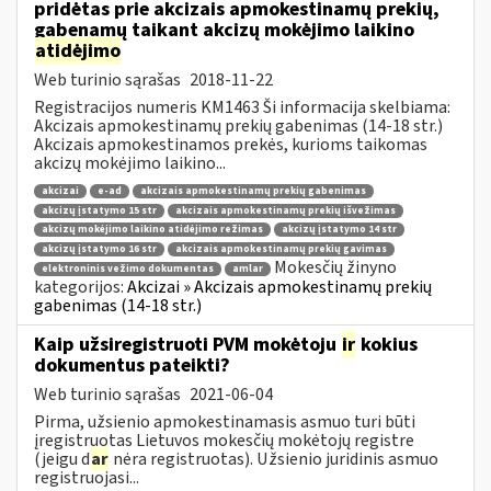
pridėtas prie akcizais apmokestinamų prekių,
gabenamų taikant akcizų mokėjimo laikino
atidėjimo
Web turinio sąrašas
2018-11-22
Registracijos numeris KM1463 Ši informacija skelbiama:
Akcizais apmokestinamų prekių gabenimas (14-18 str.)
Akcizais apmokestinamos prekės, kurioms taikomas
akcizų mokėjimo laikino...
akcizai
e-ad
akcizais apmokestinamų prekių gabenimas
akcizų įstatymo 15 str
akcizais apmokestinamų prekių išvežimas
akcizų mokėjimo laikino atidėjimo režimas
akcizų įstatymo 14 str
akcizų įstatymo 16 str
akcizais apmokestinamų prekių gavimas
Mokesčių žinyno
elektroninis vežimo dokumentas
amlar
kategorijos:
Akcizai » Akcizais apmokestinamų prekių
gabenimas (14-18 str.)
Kaip užsiregistruoti PVM mokėtoju
ir
kokius
dokumentus pateikti?
Web turinio sąrašas
2021-06-04
Pirma, užsienio apmokestinamasis asmuo turi būti
įregistruotas Lietuvos mokesčių mokėtojų registre
(jeigu d
ar
nėra registruotas). Užsienio juridinis asmuo
registruojasi...