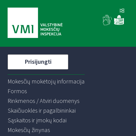
Prisijungti
Mokesčių mokėtojų informacija
Formos
Rinkmenos / Atviri duomenys
Skaičiuoklės ir pagalbininkai
Sąskaitos ir įmokų kodai
Mokesčių žinynas