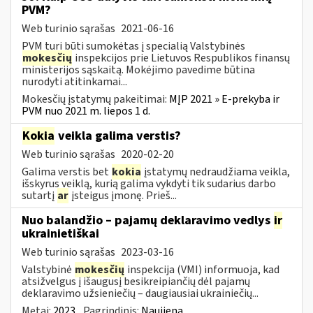
PVM?
Web turinio sąrašas
2021-06-16
PVM turi būti sumokėtas į specialią Valstybinės
mokesčių
inspekcijos prie Lietuvos Respublikos finansų
ministerijos sąskaitą. Mokėjimo pavedime būtina
nurodyti atitinkamai...
Mokesčių įstatymų pakeitimai:
MĮP 2021 » E-prekyba ir
PVM nuo 2021 m. liepos 1 d.
Kokia
veikla galima verstis?
Web turinio sąrašas
2020-02-20
Galima verstis bet
kokia
įstatymų nedraudžiama veikla,
išskyrus veiklą, kurią galima vykdyti tik sudarius darbo
sutartį
ar
įsteigus įmonę. Prieš...
Nuo balandžio – pajamų deklaravimo vedlys
ir
ukrainietiškai
Web turinio sąrašas
2023-03-16
Valstybinė
mokesčių
inspekcija (VMI) informuoja, kad
atsižvelgus į išaugusį besikreipiančių dėl pajamų
deklaravimo užsieniečių – daugiausiai ukrainiečių...
Metai:
2023
Pagrindinis:
Naujiena