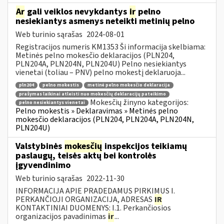
Ar
gali veiklos nevykdantys
ir
pelno
nesiekiantys asmenys neteikti metinių pelno
Web turinio sąrašas
2024-08-01
Registracijos numeris KM1353 Ši informacija skelbiama:
Metinės pelno mokesčio deklaracijos (PLN204,
PLN204A, PLN204N, PLN204U) Pelno nesiekiantys
vienetai (toliau – PNV) pelno mokestį deklaruoja...
pln204
pelno mokestis
metinė pelno mokesčio deklaracija
prašymas laikinai atleisti nuo mokesčių deklaracijų pateikimo
Mokesčių žinyno kategorijos:
pelno nesiekiantys vienetai
Pelno mokestis » Deklaravimas » Metinės pelno
mokesčio deklaracijos (PLN204, PLN204A, PLN204N,
PLN204U)
Valstybinės
mokesčių
inspekcijos teikiamų
paslaugų, teisės aktų bei kontrolės
įgyvendinimo
Web turinio sąrašas
2022-11-30
INFORMACIJA APIE PRADEDAMUS PIRKIMUS I.
PERKANČIOJI ORGANIZACIJA, ADRESAS
IR
KONTAKTINIAI DUOMENYS: I.1. Perkančiosios
organizacijos pavadinimas
ir
...