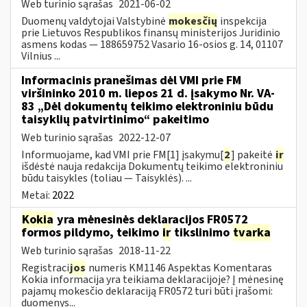
Web turinio sąrašas
2021-06-02
Duomenų valdytojai Valstybinė
mokesčių
inspekcija
prie Lietuvos Respublikos finansų ministerijos Juridinio
asmens kodas — 188659752 Vasario 16-osios g. 14, 01107
Vilnius ...
Informacinis pranešimas dėl VMI prie FM
viršininko 2010 m. liepos 21 d. įsakymo Nr. VA-
83 „Dėl dokumentų teikimo elektroniniu būdu
taisyklių patvirtinimo“ pakeitimo
Web turinio sąrašas
2022-12-07
Informuojame, kad VMI prie FM[1] įsakymu[
2
] pakeitė
ir
išdėstė nauja redakcija Dokumentų teikimo elektroniniu
būdu taisykles (toliau — Taisyklės). ...
Metai:
2022
Kokia
yra mėnesinės deklaracijos FR0572
formos pildymo, teikimo
ir
tikslinimo
tvarka
Web turinio sąrašas
2018-11-22
Registraci
jos
numeris KM1146 Aspektas Komentaras
Kokia informacija yra teikiama deklaracijoje? Į mėnesinę
pajamų mokesčio deklaraciją FR0572 turi būti įrašomi:
duomenys...