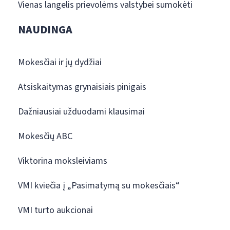
Vienas langelis prievolėms valstybei sumokėti
NAUDINGA
Mokesčiai ir jų dydžiai
Atsiskaitymas grynaisiais pinigais
Dažniausiai užduodami klausimai
Mokesčių ABC
Viktorina moksleiviams
VMI kviečia į „Pasimatymą su mokesčiais“
VMI turto aukcionai