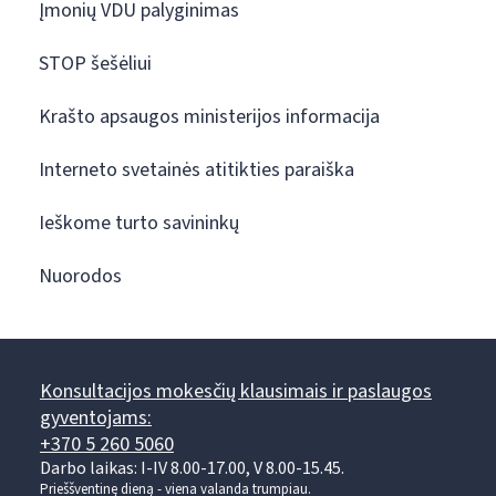
Įmonių VDU palyginimas
STOP šešėliui
Krašto apsaugos ministerijos informacija
Interneto svetainės atitikties paraiška
Ieškome turto savininkų
Nuorodos
Konsultacijos mokesčių klausimais ir paslaugos
gyventojams:
+370 5 260 5060
Darbo laikas: I-IV 8.00-17.00, V 8.00-15.45.
Prieššventinę dieną - viena valanda trumpiau.