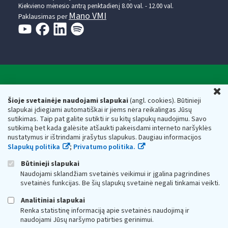
Kiekvieno mėnesio antrą penktadienį 8.00 val. - 12.00 val.
Mano VMI
Paklausimas per
Valstybinė mokesčių inspekcija prie Lietuvos
U
Respublikos finansų ministerijos
Šioje svetainėje naudojami slapukai
(angl. cookies). Būtinieji
slapukai įdiegiami automatiškai ir jiems nėra reikalingas Jūsų
Biudžetinė įstaiga. Juridinio asmens kodas — 188659752,
sutikimas. Taip pat galite sutikti ir su kitų slapukų naudojimu. Savo
adresas: Vasario 16-osios g. 14, 01107 Vilnius, Lietuva, el.paštas:
sutikimą bet kada galėsite atšaukti pakeisdami interneto naršyklės
vmi@vmi.lt
, E. pristatymo dėžutės adresas 188659752
nustatymus ir ištrindami įrašytus slapukus. Daugiau informacijos
Duomenys apie Valstybinę mokesčių inspekciją prie Lietuvos
Slapukų politika
;
Privatumo politika.
Respublikos finansų ministerijos kaupiami ir saugomi Juridinių
asmenų registre
Būtinieji slapukai
Naudojami sklandžiam svetainės veikimui ir įgalina pagrindines
svetainės funkcijas. Be šių slapukų svetainė negali tinkamai veikti.
Analitiniai slapukai
Renka statistinę informaciją apie svetainės naudojimą ir
naudojami Jūsų naršymo patirties gerinimui.