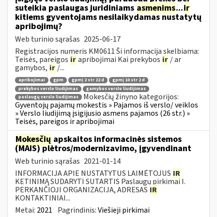
suteikia paslaugas juridiniams
asmenims
...
ir
kitiems gyventojams nesilaikydamas nustatytų
apribojimų?
Web turinio sąrašas
2025-06-17
Registracijos numeris KM0611 Ši informacija skelbiama:
Teisės, pareigos
ir
apribojimai Kai prekybos
ir
/ ar
gamybos,
ir
/...
apribojimai
gpm
gpmį 2 str 22 d
gpmį 10 str 2 d
prekybos verslo liudijimas
gamybos verslo liudijimas
Mokesčių žinyno kategorijos:
paslaugų verslo liudijimas
Gyventojų pajamų mokestis » Pajamos iš verslo/ veiklos
» Verslo liudijimą įsigijusio asmens pajamos (26 str.) »
Teisės, pareigos ir apribojimai
Mokesčių
apskaitos informacinės sistemos
(MAIS) plėtros/modernizavimo, įgyvendinant
Web turinio sąrašas
2021-01-14
INFORMACIJA APIE NUSTATYTUS LAIMĖTOJUS
IR
KETINIMĄ SUDARYTI SUTARTIS Paslaugų pirkimai I.
PERKANČIOJI ORGANIZACIJA, ADRESAS
IR
KONTAKTINIAI...
Metai:
2021
Pagrindinis:
Viešieji pirkimai