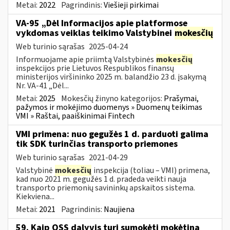
Metai:
2022
Pagrindinis:
Viešieji pirkimai
VA-95 „Dėl Informacijos apie platformose
vykdomas veiklas teikimo Valstybinei
mokesčių
Web turinio sąrašas
2025-04-24
Informuojame apie priimtą Valstybinės
mokesčių
inspekcijos prie Lietuvos Respublikos finansų
ministerijos viršininko 2025 m. balandžio 23 d. įsakymą
Nr. VA-41 „Dėl...
Metai:
2025
Mokesčių žinyno kategorijos:
Prašymai,
pažymos ir mokėjimo duomenys » Duomenų teikimas
VMI » Raštai, paaiškinimai Fintech
VMI primena: nuo gegužės 1 d. parduoti galima
tik SDK turinčias transporto priemones
Web turinio sąrašas
2021-04-29
Valstybinė
mokesčių
inspekcija (toliau – VMI) primena,
kad nuo 2021 m. gegužės 1 d. pradeda veikti nauja
transporto priemonių savininkų apskaitos sistema.
Kiekviena...
Metai:
2021
Pagrindinis:
Naujiena
59. Kaip OSS dalyvis turi sumokėti mokėtiną