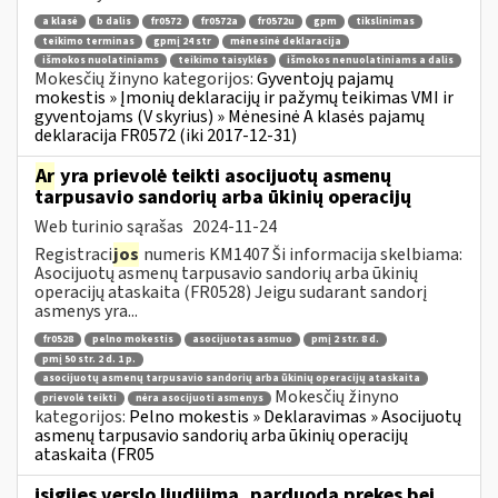
a klasė
b dalis
fr0572
fr0572a
fr0572u
gpm
tikslinimas
teikimo terminas
gpmį 24 str
mėnesinė deklaracija
išmokos nuolatiniams
teikimo taisyklės
išmokos nenuolatiniams a dalis
Mokesčių žinyno kategorijos:
Gyventojų pajamų
mokestis » Įmonių deklaracijų ir pažymų teikimas VMI ir
gyventojams (V skyrius) » Mėnesinė A klasės pajamų
deklaracija FR0572 (iki 2017-12-31)
Ar
yra prievolė teikti asocijuotų asmenų
tarpusavio sandorių arba ūkinių operacijų
Web turinio sąrašas
2024-11-24
Registraci
jos
numeris KM1407 Ši informacija skelbiama:
Asocijuotų asmenų tarpusavio sandorių arba ūkinių
operacijų ataskaita (FR0528) Jeigu sudarant sandorį
asmenys yra...
fr0528
pelno mokestis
asocijuotas asmuo
pmį 2 str. 8 d.
pmį 50 str. 2 d. 1 p.
asocijuotų asmenų tarpusavio sandorių arba ūkinių operacijų ataskaita
Mokesčių žinyno
prievolė teikti
nėra asocijuoti asmenys
kategorijos:
Pelno mokestis » Deklaravimas » Asocijuotų
asmenų tarpusavio sandorių arba ūkinių operacijų
ataskaita (FR05
įsigijęs verslo liudijimą, parduoda prekes bei