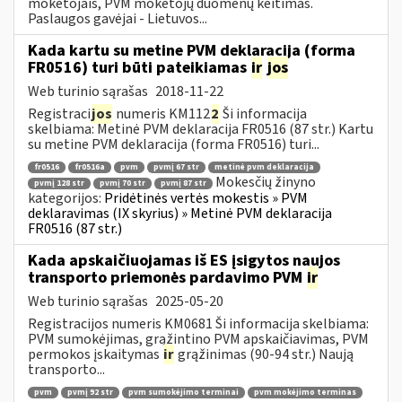
mokėtojais, PVM mokėtojų duomenų keitimas.
Paslaugos gavėjai - Lietuvos...
Kada kartu su metine PVM deklaracija (forma
FR0516) turi būti pateikiamas
ir
jos
Web turinio sąrašas
2018-11-22
Registraci
jos
numeris KM112
2
Ši informacija
skelbiama: Metinė PVM deklaracija FR0516 (87 str.) Kartu
su metine PVM deklaracija (forma FR0516) turi...
fr0516
fr0516a
pvm
pvmį 67 str
metinė pvm deklaracija
Mokesčių žinyno
pvmį 128 str
pvmį 70 str
pvmį 87 str
kategorijos:
Pridėtinės vertės mokestis » PVM
deklaravimas (IX skyrius) » Metinė PVM deklaracija
FR0516 (87 str.)
Kada apskaičiuojamas iš ES įsigytos naujos
transporto priemonės pardavimo PVM
ir
Web turinio sąrašas
2025-05-20
Registracijos numeris KM0681 Ši informacija skelbiama:
PVM sumokėjimas, grąžintino PVM apskaičiavimas, PVM
permokos įskaitymas
ir
grąžinimas (90-94 str.) Naują
transporto...
pvm
pvmį 92 str
pvm sumokėjimo terminai
pvm mokėjimo terminas