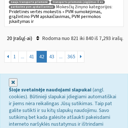
nauja transporto priemonė
transporto priemonės įsigijimas iš es
Mokesčių žinyno kategorijos:
pardavimo pvm apskaičiavimas
Pridėtinės vertės mokestis » PVM sumokėjimas,
grąžintino PVM apskaičiavimas, PVM permokos
įskaitymas ir
20 Įrašų(-ai)
Rodoma nuo 821 iki 840 iš 7,293 irašų.
1
...
41
42
43
...
365
Uždaryti
Šioje svetainėje naudojami slapukai
(angl.
cookies). Būtinieji slapukai įdiegiami automatiškai
ir jiems nėra reikalingas Jūsų sutikimas. Taip pat
galite sutikti ir su kitų slapukų naudojimu. Savo
sutikimą bet kada galėsite atšaukti pakeisdami
interneto naršyklės nustatymus ir ištrindami