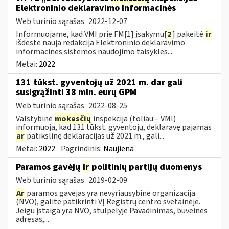
Elektroninio deklaravimo informacinės
Web turinio sąrašas
2022-12-07
Informuojame, kad VMI prie FM[1] įsakymu[
2
] pakeitė
ir
išdėstė nauja redakcija Elektroninio deklaravimo
informacinės sistemos naudojimo taisykles...
Metai:
2022
131 tūkst. gyventojų už 2021 m. dar gali
susigrąžinti 38 mln. eurų GPM
Web turinio sąrašas
2022-08-25
Valstybinė
mokesčių
inspekcija (toliau – VMI)
informuoja, kad 131 tūkst. gyventojų, deklaravę pajamas
ar
patikslinę deklaracijas už 2021 m., gali...
Metai:
2022
Pagrindinis:
Naujiena
Paramos gavėjų
ir
politinių partijų duomenys
Web turinio sąrašas
2019-02-09
Ar
paramos gavėjas yra nevyriausybinė organizacija
(NVO), galite patikrinti VĮ Registrų centro svetainėje.
Jeigu įstaiga yra NVO, stulpelyje Pavadinimas, buveinės
adresas,...