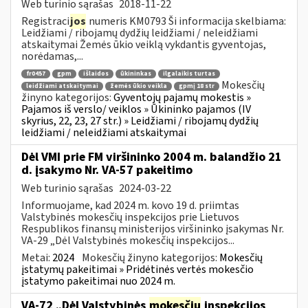
Web turinio sąrašas
2018-11-22
Registraci
jos
numeris KM0793 Ši informacija skelbiama:
Leidžiami / ribojamų dydžių leidžiami / neleidžiami
atskaitymai Žemės ūkio veiklą vykdantis gyventojas,
norėdamas,...
fr0457
gpm
išlaidos
ūkininkas
ilgalaikis turtas
Mokesčių
leidžiami atskaitymai
žemės ūkio veikla
gpmį 18 str
žinyno kategorijos:
Gyventojų pajamų mokestis »
Pajamos iš verslo/ veiklos » Ūkininko pajamos (IV
skyrius, 22, 23, 27 str.) » Leidžiami / ribojamų dydžių
leidžiami / neleidžiami atskaitymai
Dėl VMI prie FM viršininko 2004 m. balandžio 21
d. įsakymo Nr. VA-57 pakeitimo
Web turinio sąrašas
2024-03-22
Informuojame, kad 2024 m. kovo 19 d. priimtas
Valstybinės mokesčių inspekcijos prie Lietuvos
Respublikos finansų ministerijos viršininko įsakymas Nr.
VA-29 „Dėl Valstybinės mokesčių inspekcijos...
Metai:
2024
Mokesčių žinyno kategorijos:
Mokesčių
įstatymų pakeitimai » Pridėtinės vertės mokesčio
įstatymo pakeitimai nuo 2024 m.
VA-72 „Dėl Valstybinės
mokesčių
inspekcijos