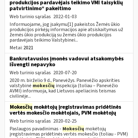
produkcijos pardavėjais teikimo VMI taisyklių
patvirtinimo“ pakeitimo
Web turinio sąrašas
2022-01-03
Informuojame, jog įsakymu[1] pakeistos Žemės ūkio
produkcijos pirkėjų informacijos apie atsiskaitymus už
žemės ūkio produkciją su žemės ūkio produkcijos
pardavėjais teikimo Valstybinei...
Metai:
2021
Bankrutavusios įmonės vadovui atsakomybės
išvengti nepavyko
Web turinio sąrašas
2020-07-20
2020 m. birželio 9 d., Panevėžys. Panevėžio apskrities
valstybinė
mokesčių
inspekcija (toliau – Panevėžio
AVMI) informuoja, kad Lietuvos apeliacinis teismas
civilinėje...
Mokesčių
mokėtojų įregistravimas pridėtinės
vertės mokesčio mokėtojais, PVM mokėtojų
Web turinio sąrašas
2020-02-25
Paslaugos pavadinimas -
Mokesčių
mokėtojų
įregistravimas pridėtinės vertės mokesčio (toliau - PVM)