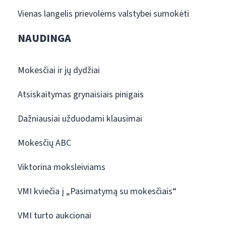
Vienas langelis prievolėms valstybei sumokėti
NAUDINGA
Mokesčiai ir jų dydžiai
Atsiskaitymas grynaisiais pinigais
Dažniausiai užduodami klausimai
Mokesčių ABC
Viktorina moksleiviams
VMI kviečia į „Pasimatymą su mokesčiais“
VMI turto aukcionai