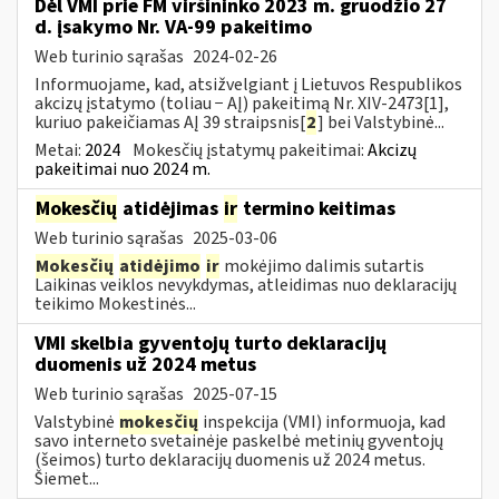
Dėl VMI prie FM viršininko 2023 m. gruodžio 27
d. įsakymo Nr. VA-99 pakeitimo
Web turinio sąrašas
2024-02-26
Informuojame, kad, atsižvelgiant į Lietuvos Respublikos
akcizų įstatymo (toliau − AĮ) pakeitimą Nr. XIV-2473[1],
kuriuo pakeičiamas AĮ 39 straipsnis[
2
] bei Valstybinė...
Metai:
2024
Mokesčių įstatymų pakeitimai:
Akcizų
pakeitimai nuo 2024 m.
Mokesčių
atidėjimas
ir
termino keitimas
Web turinio sąrašas
2025-03-06
Mokesčių
atidėjimo
ir
mokėjimo dalimis sutartis
Laikinas veiklos nevykdymas, atleidimas nuo deklaracijų
teikimo Mokestinės...
VMI skelbia gyventojų turto deklaracijų
duomenis už 2024 metus
Web turinio sąrašas
2025-07-15
Valstybinė
mokesčių
inspekcija (VMI) informuoja, kad
savo interneto svetainėje paskelbė metinių gyventojų
(šeimos) turto deklaracijų duomenis už 2024 metus.
Šiemet...