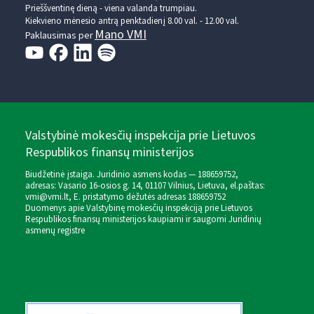
Prieššventinę dieną - viena valanda trumpiau.
Kiekvieno mėnesio antrą penktadienį 8.00 val. - 12.00 val.
Mano VMI
Paklausimas per
Valstybinė mokesčių inspekcija prie Lietuvos
Respublikos finansų ministerijos
Biudžetinė įstaiga. Juridinio asmens kodas — 188659752,
adresas: Vasario 16-osios g. 14, 01107 Vilnius, Lietuva, el.paštas:
vmi@vmi.lt
, E. pristatymo dėžutės adresas 188659752
Duomenys apie Valstybinę mokesčių inspekciją prie Lietuvos
Respublikos finansų ministerijos kaupiami ir saugomi Juridinių
asmenų registre