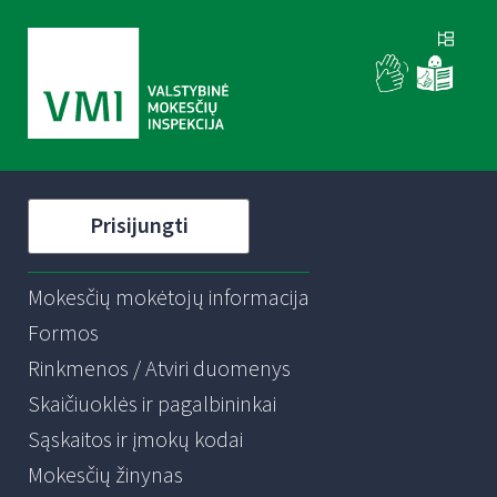
Prisijungti
Mokesčių mokėtojų informacija
Formos
Rinkmenos / Atviri duomenys
Skaičiuoklės ir pagalbininkai
Sąskaitos ir įmokų kodai
Mokesčių žinynas