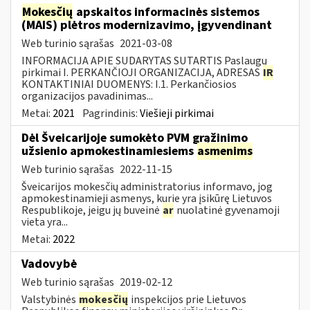
Mokesčių
apskaitos informacinės sistemos
(MAIS) plėtros modernizavimo, įgyvendinant
Web turinio sąrašas
2021-03-08
INFORMACIJA APIE SUDARYTAS SUTARTIS Paslaugų
pirkimai I. PERKANČIOJI ORGANIZACIJA, ADRESAS
IR
KONTAKTINIAI DUOMENYS: I.1. Perkančiosios
organizacijos pavadinimas...
Metai:
2021
Pagrindinis:
Viešieji pirkimai
Dėl Šveicarijoje sumokėto PVM grąžinimo
užsienio apmokestinamiesiems
asmenims
Web turinio sąrašas
2022-11-15
Šveicarijos mokesčių administratorius informavo, jog
apmokestinamieji asmenys, kurie yra įsikūrę Lietuvos
Respublikoje, jeigu jų buveinė
ar
nuolatinė gyvenamoji
vieta yra...
Metai:
2022
Vadovybė
Web turinio sąrašas
2019-02-12
Valstybinės
mokesčių
inspekcijos prie Lietuvos