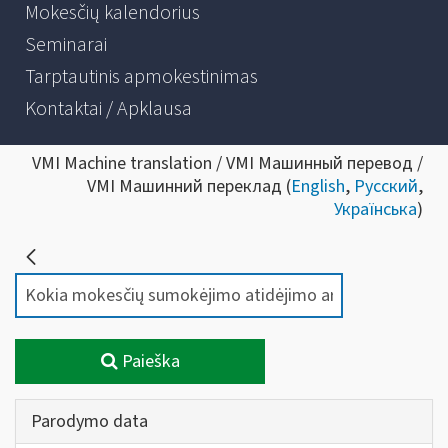
Mokesčių kalendorius
Seminarai
Tarptautinis apmokestinimas
Kontaktai / Apklausa
VMI Machine translation / VMI Машинный перевод /
VMI Машинний переклад (
English
,
Русский
,
Українська
)
Paieška
Parodymo data