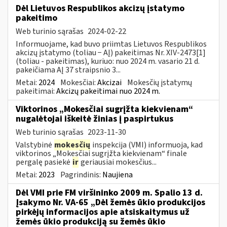
Dėl Lietuvos Respublikos akcizų įstatymo
pakeitimo
Web turinio sąrašas
2024-02-22
Informuojame, kad buvo priimtas Lietuvos Respublikos
akcizų įstatymo (toliau − AĮ) pakeitimas Nr. XIV-2473[1]
(toliau - pakeitimas), kuriuo: nuo 2024 m. vasario 21 d.
pakeičiama AĮ 37 straipsnio 3...
Metai:
2024
Mokesčiai:
Akcizai
Mokesčių įstatymų
pakeitimai:
Akcizų pakeitimai nuo 2024 m.
Viktorinos „Mokesčiai sugrįžta kiekvienam“
nugalėtojai iškeitė žinias į paspirtukus
Web turinio sąrašas
2023-11-30
Valstybinė
mokesčių
inspekcija (VMI) informuoja, kad
viktorinos „Mokesčiai sugrįžta kiekvienam“ finale
pergalę pasiekė
ir
geriausiai mokesčius...
Metai:
2023
Pagrindinis:
Naujiena
Dėl VMI prie FM viršininko 2009 m. Spalio 13 d.
Įsakymo Nr. VA-65 „Dėl žemės ūkio produkcijos
pirkėjų informacijos apie atsiskaitymus už
žemės ūkio produkciją su žemės ūkio