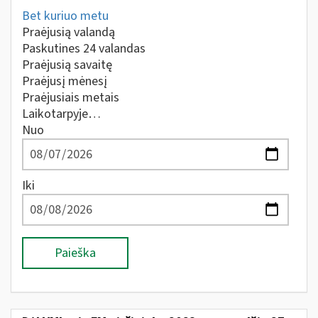
Bet kuriuo metu
Praėjusią valandą
Paskutines 24 valandas
Praėjusią savaitę
Praėjusį mėnesį
Praėjusiais metais
Laikotarpyje…
Nuo
Iki
Paieška