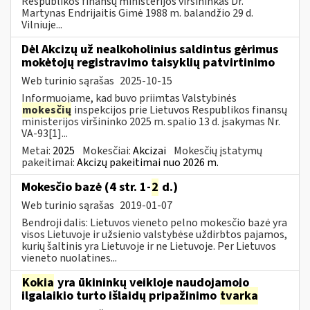
Respublikos finansų ministerijos viršininkas Dr.
Martynas Endrijaitis Gimė 1988 m. balandžio 29 d.
Vilniuje...
Dėl Akcizų už nealkoholinius saldintus gėrimus
mokėtojų registravimo taisyklių patvirtinimo
Web turinio sąrašas
2025-10-15
Informuojame, kad buvo priimtas Valstybinės
mokesčių
inspekcijos prie Lietuvos Respublikos finansų
ministerijos viršininko 2025 m. spalio 13 d. įsakymas Nr.
VA-93[1]...
Metai:
2025
Mokesčiai:
Akcizai
Mokesčių įstatymų
pakeitimai:
Akcizų pakeitimai nuo 2026 m.
Mokesčio bazė (4 str. 1-
2
d.)
Web turinio sąrašas
2019-01-07
Bendroji dalis: Lietuvos vieneto pelno mokesčio bazė yra
visos Lietuvoje ir užsienio valstybėse uždirbtos pajamos,
kurių šaltinis yra Lietuvoje ir ne Lietuvoje. Per Lietuvos
vieneto nuolatines...
Kokia
yra ūkininkų veikloje naudojamojo
ilgalaikio turto išlaidų pripažinimo
tvarka