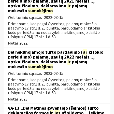
perleidimo) pajamų, gautų 2021 metais...,
apskaičiavimo, deklaravimo
ir
pajamų
mokesčio
sumokėjimo
Web turinio sąrašas
2022-03-15
Primename, kad pagal Gyventojų pajamų mokesčio
įstatymo 17 str.1 d. 28 punktą, parduodamo ar kitokiu
būdu perleidžiamo nuosavybėn nekilnojamojo daikto
(išskyrus GPMĮ 17 str. 1 d. 53...
Metai:
2022
Dėl nekilnojamojo turto pardavimo (
ar
kitokio
perleidimo) pajamų, gautų 2022 metais...,
apskaičiavimo, deklaravimo
ir
pajamų
mokesčio
sumokėjimo
Web turinio sąrašas
2023-03-15
Primename, kad pagal Gyventojų pajamų mokesčio
įstatymo 17 str.1 d. 28 punktą, parduodamo ar kitokiu
būdu perleidžiamo nuosavybėn nekilnojamojo daikto
(išskyrus GPMĮ 17 str. 1 d. 53...
Metai:
2023
VA-13 „Dėl Metinės gyventojo (šeimos) turto
deklaracijos formos
ir
jos
užpildymo,...teikimo