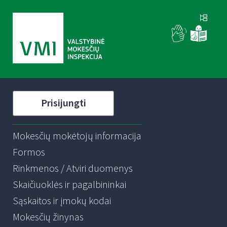
Prisijungti
Mokesčių mokėtojų informacija
Formos
Rinkmenos / Atviri duomenys
Skaičiuoklės ir pagalbininkai
Sąskaitos ir įmokų kodai
Mokesčių žinynas