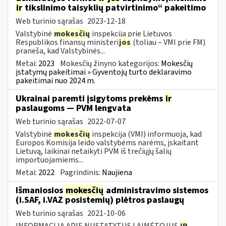
ir
tikslinimo taisyklių patvirtinimo“ pakeitimo
Web turinio sąrašas
2023-12-18
Valstybinė
mokesčių
inspekcija prie Lietuvos
Respublikos finansų ministeri
jos
(toliau – VMI prie FM)
praneša, kad Valstybinės...
Metai:
2023
Mokesčių žinyno kategorijos:
Mokesčių
įstatymų pakeitimai » Gyventojų turto deklaravimo
pakeitimai nuo 2024 m.
Ukrainai paremti įsigytoms prekėms
ir
paslaugoms — PVM lengvata
Web turinio sąrašas
2022-07-07
Valstybinė
mokesčių
inspekcija (VMI) informuoja, kad
Europos Komisija leido valstybėms narėms, įskaitant
Lietuvą, laikinai netaikyti PVM iš trečiųjų šalių
importuojamiems...
Metai:
2022
Pagrindinis:
Naujiena
Išmaniosios
mokesčių
administravimo sistemos
(i.SAF, i.VAZ posistemių) plėtros paslaugų
Web turinio sąrašas
2021-10-06
INFORMACIJA APIE NUSTATYTUS LAIMĖTOJUS
IR