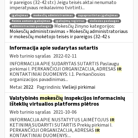
ir pareigos (32-42 str.) Jeigu teisės aktai nenumato
imperatyvaus reikalavimo tvirtinti...
įgaliojimas
mokesčių administravimas
supaprastintas įgaliojimas
fizinio asmens įgaliojimas
įgaliojimų registras
viešosios paslaugos
Mokesčių žinyno kategorijos:
administracinės paslaugos
Mokesčių administravimas » Mokesčių administratoriaus
ir mokesčių mokėtojo teisės ir pareigos (32-42 s
Informacija apie sudarytas sutartis
Web turinio sąrašas
2022-02-11
INFORMACIJA APIE SUDARYTAS SUTARTIS Paslaugų
pirkimai I. PERKANČIOJI ORGANIZACIJA, ADRESAS
IR
KONTAKTINIAI DUOMENYS: I.1. Perkančiosios
organizacijos pavadinimas...
Metai:
2022
Pagrindinis:
Viešieji pirkimai
Valstybinės
mokesčių
inspekcijos informacinių
išteklių virtualios platforms plėtros
Web turinio sąrašas
2021-10-06
INFORMACIJA APIE NUSTATYTUS LAIMĖTOJUS
IR
KETINIMĄ SUDARYTI SUTARTIS Prekių pirkimai I.
PERKANČIOJI ORGANIZACIJA, ADRESAS
IR
KONTAKTINIAI DUOMENYS:...