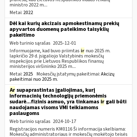
ministro 2022 m....
Metai:
2022
Dėl kai kurių akcizais apmokestinamų prekių
apyvartos duomenų pateikimo taisyklių
pakeitimo
Web turinio sąrašas
2025-12-01
Informuojame, kad buvo priimtas
ir
nuo 2025 m.
lapkričio 29 d. įsigaliojo Valstybinės mokesčių
inspekcijos prie Lietuvos Respublikos finansų
ministerijos viršininko 2025 m....
Metai:
2025
Mokesčių įstatymų pakeitimai:
Akcizų
pakeitimai nuo 2025 m.
Ar
supaprastintas įgaliojimas, kurį
informacinių technologijų priemonėmis
sudarė...fizinis asmuo, yra tinkamas
ir
gali būti
naudojamas visoms VMI teikiamoms
paslaugoms
Web turinio sąrašas
2024-10-17
Registracijos numeris KM0116 Ši informacija skelbiama:
Mokesčių administratoriaus ir mokesčių mokėtojo teisės