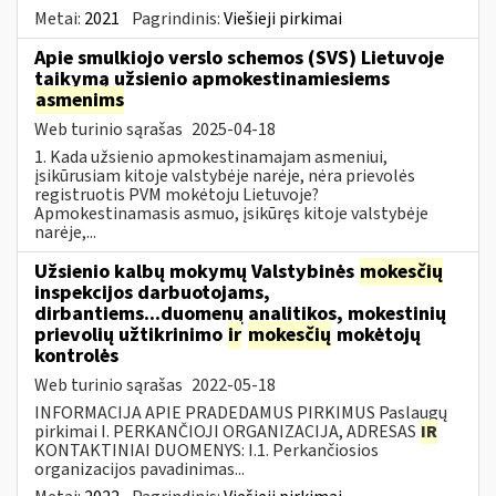
Metai:
2021
Pagrindinis:
Viešieji pirkimai
Apie smulkiojo verslo schemos (SVS) Lietuvoje
taikymą užsienio apmokestinamiesiems
asmenims
Web turinio sąrašas
2025-04-18
1. Kada užsienio apmokestinamajam asmeniui,
įsikūrusiam kitoje valstybėje narėje, nėra prievolės
registruotis PVM mokėtoju Lietuvoje?
Apmokestinamasis asmuo, įsikūręs kitoje valstybėje
narėje,...
Užsienio kalbų mokymų Valstybinės
mokesčių
inspekcijos darbuotojams,
dirbantiems...duomenų analitikos, mokestinių
prievolių užtikrinimo
ir
mokesčių
mokėtojų
kontrolės
Web turinio sąrašas
2022-05-18
INFORMACIJA APIE PRADEDAMUS PIRKIMUS Paslaugų
pirkimai I. PERKANČIOJI ORGANIZACIJA, ADRESAS
IR
KONTAKTINIAI DUOMENYS: I.1. Perkančiosios
organizacijos pavadinimas...