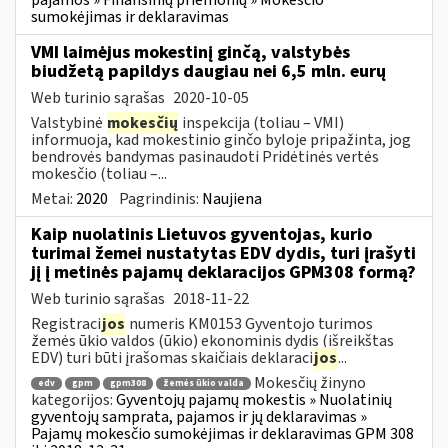
sumokėjimas ir deklaravimas
VMI laimėjus mokestinį ginčą, valstybės
biudžetą papildys daugiau nei 6,5 mln. eurų
Web turinio sąrašas
2020-10-05
Valstybinė
mokesčių
inspekcija (toliau – VMI)
informuoja, kad mokestinio ginčo byloje pripažinta, jog
bendrovės bandymas pasinaudoti Pridėtinės vertės
mokesčio (toliau –...
Metai:
2020
Pagrindinis:
Naujiena
Kaip nuolatinis Lietuvos gyventojas, kurio
turimai žemei nustatytas EDV dydis, turi įrašyti
jį į metinės pajamų deklaracijos GPM308 formą?
Web turinio sąrašas
2018-11-22
Registraci
jos
numeris KM0153 Gyventojo turimos
žemės ūkio valdos (ūkio) ekonominis dydis (išreikštas
EDV) turi būti įrašomas skaičiais deklaraci
jos
...
Mokesčių žinyno
edv
gpm
gpm308
žemės ūkio valda
kategorijos:
Gyventojų pajamų mokestis » Nuolatinių
gyventojų samprata, pajamos ir jų deklaravimas »
Pajamų mokesčio sumokėjimas ir deklaravimas GPM 308