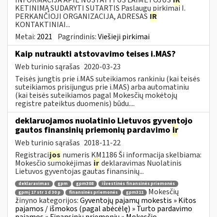
KETINIMĄ SUDARYTI SUTARTIS Paslaugų pirkimai I.
PERKANČIOJI ORGANIZACIJA, ADRESAS
IR
KONTAKTINIAI...
Metai:
2021
Pagrindinis:
Viešieji pirkimai
Kaip nutraukti atstovavimo teises i.MAS?
Web turinio sąrašas
2020-03-23
Teisės jungtis prie i.MAS suteikiamos rankiniu (kai teisės
suteikiamos prisijungus prie i.MAS) arba automatiniu
(kai teisės suteikiamos pagal Mokesčių mokėtojų
registre pateiktus duomenis) būdu....
deklaruojamos nuolatinio Lietuvos gyventojo
gautos finansinių priemonių pardavimo
ir
Web turinio sąrašas
2018-11-22
Registraci
jos
numeris KM1186 Ši informacija skelbiama:
Mokesčio sumokėjimas
ir
deklaravimas Nuolatinis
Lietuvos gyventojas gautas finansinių...
deklaravimas
gpm
gpm308
išvestinės finansinės priemonės
Mokesčių
gpmį 17 str 1 d 30 p
finansinės priemonės
gpm311
žinyno kategorijos:
Gyventojų pajamų mokestis » Kitos
pajamos / išmokos (pagal abėcėlę) » Turto pardavimo
pajamos » Finansinių priemonių » Mokesčio