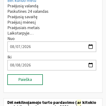
Bet kuriuo metu
Praėjusią valandą
Paskutines 24 valandas
Praėjusią savaitę
Praėjusį mėnesį
Praėjusiais metais
Laikotarpyje…
Nuo
Iki
Paieška
Dėl nekilnojamojo turto pardavimo (
ar
kitokio