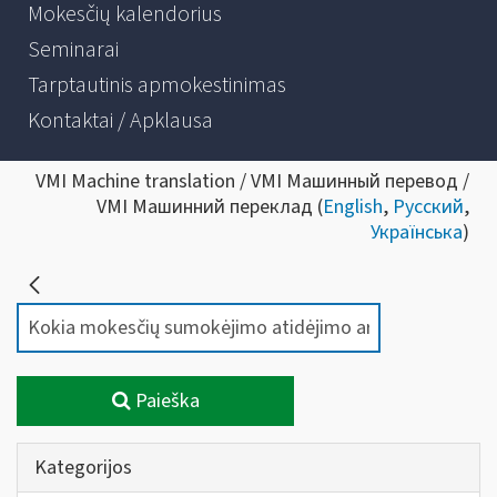
Mokesčių kalendorius
Seminarai
Tarptautinis apmokestinimas
Kontaktai / Apklausa
VMI Machine translation / VMI Машинный перевод /
VMI Машинний переклад (
English
,
Русский
,
Українська
)
Paieška
Kategorijos