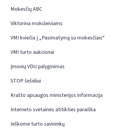
Mokesčių ABC
Viktorina moksleiviams
VMI kviečia į „Pasimatymą su mokesčiais“
VMI turto aukcionai
Įmonių VDU palyginimas
STOP šešėliui
Krašto apsaugos ministerijos informacija
Interneto svetainės atitikties paraiška
Ieškome turto savininkų