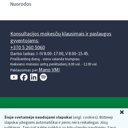
Nuorodos
Konsultacijos mokesčių klausimais ir paslaugos
gyventojams:
+370 5 260 5060
Darbo laikas: I-IV 8.00-17.00, V 8.00-15.45.
Prieššventinę dieną - viena valanda trumpiau.
Kiekvieno mėnesio antrą penktadienį 8.00 val. - 12.00 val.
Mano VMI
Paklausimas per
Valstybinė mokesčių inspekcija prie Lietuvos
U
Respublikos finansų ministerijos
Šioje svetainėje naudojami slapukai
(angl. cookies). Būtinieji
slapukai įdiegiami automatiškai ir jiems nėra reikalingas Jūsų
Biudžetinė įstaiga. Juridinio asmens kodas — 188659752,
sutikimas. Taip pat galite sutikti ir su kitų slapukų naudojimu. Savo