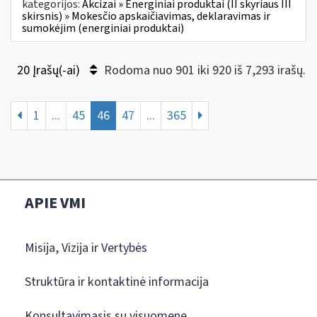
kategorijos:
Akcizai » Energiniai produktai (II skyriaus III
skirsnis) » Mokesčio apskaičiavimas, deklaravimas ir
sumokėjim (energiniai produktai)
20 Įrašų(-ai)
Rodoma nuo 901 iki 920 iš 7,293 irašų.
1
...
45
46
47
...
365
APIE VMI
Misija, Vizija ir Vertybės
Struktūra ir kontaktinė informacija
Konsultavimasis su visuomene