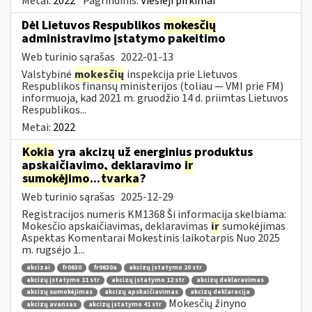
Metai:
2022
Pagrindinis:
Viešieji pirkimai
Dėl Lietuvos Respublikos
mokesčių
administravimo įstatymo pakeitimo
Web turinio sąrašas
2022-01-13
Valstybinė
mokesčių
inspekcija prie Lietuvos
Respublikos finansų ministerijos (toliau — VMI prie FM)
informuoja, kad 2021 m. gruodžio 14 d. priimtas Lietuvos
Respublikos...
Metai:
2022
Kokia
yra akcizų už energinius produktus
apskaičiavimo, deklaravimo
ir
sumokėjimo
...
tvarka
?
Web turinio sąrašas
2025-12-29
Registracijos numeris KM1368 Ši informacija skelbiama:
Mokesčio apskaičiavimas, deklaravimas
ir
sumokėjimas
Aspektas Komentarai Mokestinis laikotarpis Nuo 2025
m. rugsėjo 1...
akcizai
fr0630
fr0630a
akcizų įstatymo 10 str
akcizų įstatymo 11 str
akcizų įstatymo 12 str
akcizų deklaravimas
akcizų sumokėjimas
akcizų apskaičiavimas
akcizų deklaracija
Mokesčių žinyno
akcizų avansas
akcizų įstatymo 41 str