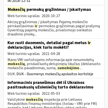
iki 2018-12-31
Mokesčių
permokų grąžinimas / įskaitymas
Web turinio sąrašas
2020-10-27
Akcizų grąžinimas / įskaitymas Pajamų mokesčio
perskaičiavimas
ir
permokos grąžinimas pagal prašymą
Gyventojų pajamų mokesčio, privalomojo sveikatos
draudimo įmokų...
Kur rasti duomenis, detaliai pagal metus
ir
deklaracijas, kiek turiu mokėti?
Web turinio sąrašas
2021-04-28
Mano VMI vartotojams informacija apie nesumokėtų
mokesčių
, priskaičiuotų delspinigių likučius (deklaruoto
mokesčio pavadinimas, suma,
sumokėjimo
...
DUK:
DUK - Duomenys mokesčių apskaitos kortelėje
Informacinis pranešimas dėl iš Ukrainos
pasitraukusių užsieniečių turto deklaravimo
Web turinio sąrašas
2022-05-03
Valstybinė
mokesčių
inspekcija prie Lietuvos
Respublikos finansų ministerijos (toliau – VMI prie FM)
praneša, kad Lietuvos Respublikos vidaus reikalų