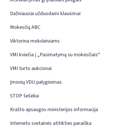
Dažniausiai užduodami klausimai
Mokesčių ABC
Viktorina moksleiviams
VMI kviečia į „Pasimatymą su mokesčiais“
VMI turto aukcionai
Įmonių VDU palyginimas
STOP šešėliui
Krašto apsaugos ministerijos informacija
Interneto svetainės atitikties paraiška