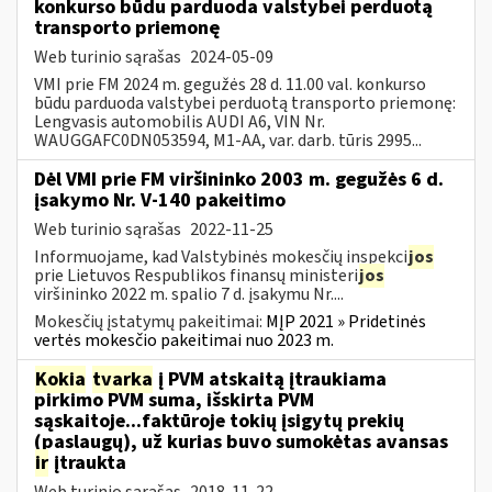
konkurso būdu parduoda valstybei perduotą
transporto priemonę
Web turinio sąrašas
2024-05-09
VMI prie FM 2024 m. gegužės 28 d. 11.00 val. konkurso
būdu parduoda valstybei perduotą transporto priemonę:
Lengvasis automobilis AUDI A6, VIN Nr.
WAUGGAFC0DN053594, M1-AA, var. darb. tūris 2995...
Dėl VMI prie FM viršininko 2003 m. gegužės 6 d.
įsakymo Nr. V-140 pakeitimo
Web turinio sąrašas
2022-11-25
Informuojame, kad Valstybinės mokesčių inspekci
jos
prie Lietuvos Respublikos finansų ministeri
jos
viršininko 2022 m. spalio 7 d. įsakymu Nr....
Mokesčių įstatymų pakeitimai:
MĮP 2021 » Pridetinės
vertės mokesčio pakeitimai nuo 2023 m.
Kokia
tvarka
į PVM atskaitą įtraukiama
pirkimo PVM suma, išskirta PVM
sąskaitoje...faktūroje tokių įsigytų prekių
(paslaugų), už kurias buvo sumokėtas avansas
ir
įtraukta
Web turinio sąrašas
2018-11-22