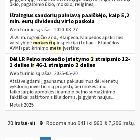
ūkio, pagalbinio ūkio, mokslo, religinės,...
Išraizgius sandorių painiavą paaiškėjo, kaip 5,2
mln. eurų dividendų virto paskola
Web turinio sąrašas
2020-08-27
2020 m. rugpjūčio 27 d., Klaipėda. Klaipėdos apskrities
valstybinė
mokesčių
inspekcija (toliau – Klaipėdos
AVMI) patikrinimo
metu
įvertino...
Dėl LR Pelno mokesčio įstatymo
2
straipsnio 12-
1 dalies
ir
46-1 straipsnio
2
dalies
Web turinio sąrašas
2025-05-20
Atsižvelgdami į gaunamus paklausimus dėl vienetų
vykdomų investicinių projektų bei mokestinio
laikotarpio apmokestinamojo pelno sumažinimo
faktiškai patirtomis išlaidomis, įsigyjant naujus...
Metai:
2025
20 Įrašų(-ai)
Rodoma nuo 941 iki 960 iš 7,296 irašų.