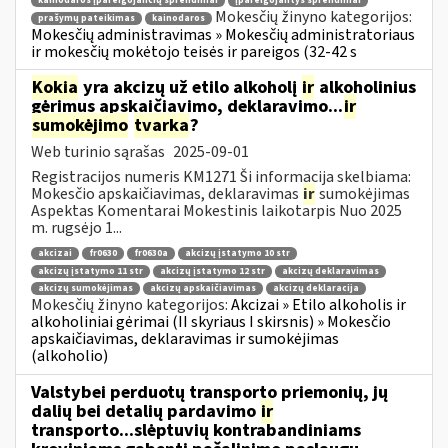
kainodaros įpareigojančių sprendimai
įpareigojantys sprendimai
Mokesčių žinyno kategorijos:
prašymų pateikimas
kainodaros
Mokesčių administravimas » Mokesčių administratoriaus
ir mokesčių mokėtojo teisės ir pareigos (32-42 s
Kokia
yra akcizų už etilo alkoholį
ir
alkoholinius
gėrimus apskaičiavimo, deklaravimo...
ir
sumokėjimo
tvarka
?
Web turinio sąrašas
2025-09-01
Registracijos numeris KM1271 Ši informacija skelbiama:
Mokesčio apskaičiavimas, deklaravimas
ir
sumokėjimas
Aspektas Komentarai Mokestinis laikotarpis Nuo 2025
m. rugsėjo 1...
akcizai
fr0630
fr0630a
akcizų įstatymo 10 str
akcizų įstatymo 11 str
akcizų įstatymo 12 str
akcizų deklaravimas
akcizų sumokėjimas
akcizų apskaičiavimas
akcizų deklaracija
Mokesčių žinyno kategorijos:
Akcizai » Etilo alkoholis ir
alkoholiniai gėrimai (II skyriaus I skirsnis) » Mokesčio
apskaičiavimas, deklaravimas ir sumokėjimas
(alkoholio)
Valstybei perduotų transporto priemonių, jų
dalių bei detalių pardavimo
ir
transporto...slėptuvių kontrabandiniams