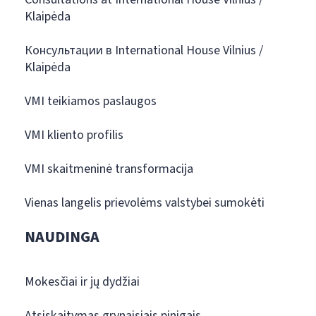
Klaipėda
Консультации в International House Vilnius /
Klaipėda
VMI teikiamos paslaugos
VMI kliento profilis
VMI skaitmeninė transformacija
Vienas langelis prievolėms valstybei sumokėti
NAUDINGA
Mokesčiai ir jų dydžiai
Atsiskaitymas grynaisiais pinigais