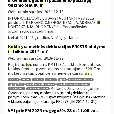
kroviniams gabenti pašalinimo paslaugų
teikimo Šiaulių
ir
Web turinio sąrašas
2021-12-13
INFORMACIJA APIE SUDARYTĄ SUTARTĮ Paslaugų
pirkimai I. PERKANČIOJI ORGANIZACIJA, ADRESAS
IR
KONTAKTINIAI DUOMENYS: I.1. Perkančiosios
organizacijos pavadinimas...
Metai:
2021
Pagrindinis:
Viešieji pirkimai
Kokia
yra metinės deklaracijos FR0573 pildymo
ir
teikimo 2017 m.?
Web turinio sąrašas
2018-11-22
Registraci
jos
numeris KM1158 Aspektas Komentaras
Kokios išmokos gyventojams deklaruojamos? 2017 m.
mokestį išskaičiuojantys asmenys deklaraci
jos
...
a klasė
fr0573
fr0573a
fr0573u
gpm
metinė deklaracija
gpmį 24 str
išmokos nuolatiniams
išmokos nenuolatiniams
Mokesčių žinyno kategorijos:
užpildymas
pateikimo būdai
Gyventojų pajamų mokestis » Įmonių deklaracijų ir
pažymų teikimas VMI ir gyventojams (V skyrius) » Metinė
A klasės pajamų deklaracija FR0573 (iki 2017-12-31)
VMI prie FM 2024 m. gegužės 28 d. 11.00 val.