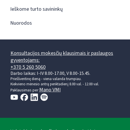
Ieškome turto savininkų
Nuorodos
Konsultacijos mokesčių klausimais ir paslaugos
gyventojams:
+370 5 260 5060
Darbo laikas: I-IV 8.00-17.00, V 8.00-15.45.
Prieššventinę dieną - viena valanda trumpiau.
Kiekvieno mėnesio antrą penktadienį 8.00 val. - 12.00 val.
Mano VMI
Paklausimas per