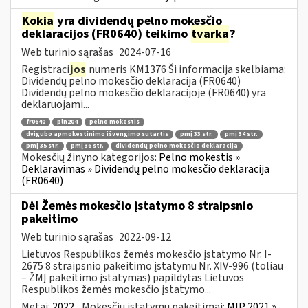
Kokia
yra dividendų pelno mokesčio
deklaracijos (FR0640) teikimo
tvarka
?
Web turinio sąrašas
2024-07-16
Registraci
jos
numeris KM1376 Ši informacija skelbiama:
Dividendų pelno mokesčio deklaracija (FR0640)
Dividendų pelno mokesčio deklaracijoje (FR0640) yra
deklaruojami...
fr0640
pln204
pelno mokestis
dvigubo apmokestinimo išvengimo sutartis
pmį 33 str.
pmį 34 str.
pmį 35 str.
pmį 36 str.
dividendų pelno mokesčio deklaracija
Mokesčių žinyno kategorijos:
Pelno mokestis »
Deklaravimas » Dividendų pelno mokesčio deklaracija
(FR0640)
Dėl Žemės mokesčio įstatymo 8 straipsnio
pakeitimo
Web turinio sąrašas
2022-09-12
Lietuvos Respublikos žemės mokesčio įstatymo Nr. I-
2675 8 straipsnio pakeitimo įstatymu Nr. XIV-996 (toliau
– ŽMĮ pakeitimo įstatymas) papildytas Lietuvos
Respublikos žemės mokesčio įstatymo...
Metai:
2022
Mokesčių įstatymų pakeitimai:
MĮP 2021 »