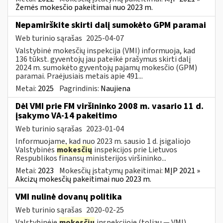
Žemės mokesčio pakeitimai nuo 2023 m.
Nepamirškite skirti dalį sumokėto GPM paramai
Web turinio sąrašas
2025-04-07
Valstybinė mokesčių inspekcija (VMI) informuoja, kad
136 tūkst. gyventojų jau pateikė prašymus skirti dalį
2024 m. sumokėto gyventojų pajamų mokesčio (GPM)
paramai. Praėjusiais metais apie 491...
Metai:
2025
Pagrindinis:
Naujiena
Dėl VMI prie FM viršininko 2008 m. vasario 11 d.
įsakymo VA-14 pakeitimo
Web turinio sąrašas
2023-01-04
Informuojame, kad nuo 2023 m. sausio 1 d. įsigaliojo
Valstybinės
mokesčių
inspekcijos prie Lietuvos
Respublikos finansų ministerijos viršininko...
Metai:
2023
Mokesčių įstatymų pakeitimai:
MĮP 2021 »
Akcizų mokesčių pakeitimai nuo 2023 m.
VMI nulinė dovanų politika
Web turinio sąrašas
2020-02-25
Valstybinėje
mokesčių
inspekcijoje (toliau — VMI)