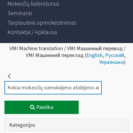
Mokesčių kalendorius
Seminarai
Tarptautinis apmokestinimas
Kontaktai / Apklausa
VMI Machine translation / VMI Машинный перевод /
VMI Машинний переклад (
English
,
Русский
,
Українська
)
Paieška
Kategorijos