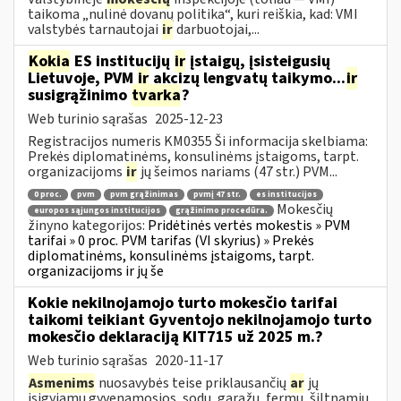
taikoma „nulinė dovanų politika“, kuri reiškia, kad: VMI
valstybės tarnautojai
ir
darbuotojai,...
Kokia
ES institucijų
ir
įstaigų, įsisteigusių
Lietuvoje, PVM
ir
akcizų lengvatų taikymo...
ir
susigrąžinimo
tvarka
?
Web turinio sąrašas
2025-12-23
Registracijos numeris KM0355 Ši informacija skelbiama:
Prekės diplomatinėms, konsulinėms įstaigoms, tarpt.
organizacijoms
ir
jų šeimos nariams (47 str.) PVM...
0 proc.
pvm
pvm grąžinimas
pvmį 47 str.
es institucijos
Mokesčių
europos sąjungos institucijos
grąžinimo procedūra.
žinyno kategorijos:
Pridėtinės vertės mokestis » PVM
tarifai » 0 proc. PVM tarifas (VI skyrius) » Prekės
diplomatinėms, konsulinėms įstaigoms, tarpt.
organizacijoms ir jų še
Kokie nekilnojamojo turto mokesčio tarifai
taikomi teikiant Gyventojo nekilnojamojo turto
mokesčio deklaraciją KIT715 už 2025 m.?
Web turinio sąrašas
2020-11-17
Asmenims
nuosavybės teise priklausančių
ar
jų
įsigyjamų gyvenamosios, sodų, garažų, fermų, šiltnamių,