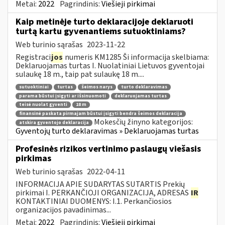
Metai:
2022
Pagrindinis:
Viešieji pirkimai
Kaip metinėje turto deklaracijoje deklaruoti
turtą kartu gyvenantiems sutuoktiniams?
Web turinio sąrašas
2023-11-22
Registraci
jos
numeris KM1285 Ši informacija skelbiama:
Deklaruojamas turtas I. Nuolatiniai Lietuvos gyventojai
sulaukę 18 m., taip pat sulaukę 18 m....
sutuoktiniai
turtas
šeimos narys
turto deklaravimas
parama būstui įsigyti ar išsinuomoti
deklaruojamas turtas
teisė nuolat gyventi
18 m
finansinė paskata pirmajam būstui įsigyti bendra šeimos deklaracija
Mokesčių žinyno kategorijos:
atskira gyventojo deklaracija
Gyventojų turto deklaravimas » Deklaruojamas turtas
Profesinės rizikos vertinimo paslaugų viešasis
pirkimas
Web turinio sąrašas
2022-04-11
INFORMACIJA APIE SUDARYTAS SUTARTIS Prekių
pirkimai I. PERKANČIOJI ORGANIZACIJA, ADRESAS
IR
KONTAKTINIAI DUOMENYS: I.1. Perkančiosios
organizacijos pavadinimas...
Metai:
2022
Pagrindinis:
Viešieji pirkimai