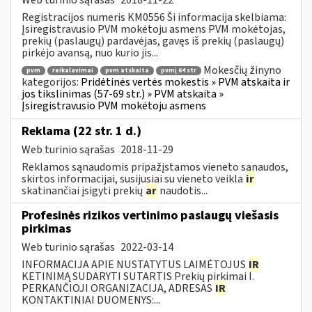
Registracijos numeris KM0556 Ši informacija skelbiama:
Įsiregistravusio PVM mokėtoju asmens PVM mokėtojas,
prekių (paslaugų) pardavėjas, gavęs iš prekių (paslaugų)
pirkėjo avansą, nuo kurio jis...
Mokesčių žinyno
pvm
reikalavimai
pvm atskaita
pvmį 64 str
kategorijos:
Pridėtinės vertės mokestis » PVM atskaita ir
jos tikslinimas (57-69 str.) » PVM atskaita »
Įsiregistravusio PVM mokėtoju asmens
Reklama (22 str. 1 d.)
Web turinio sąrašas
2018-11-29
Reklamos sąnaudomis pripažįstamos vieneto sąnaudos,
skirtos informacijai, susijusiai su vieneto veikla
ir
skatinančiai įsigyti prekių
ar
naudotis...
Profesinės rizikos vertinimo paslaugų viešasis
pirkimas
Web turinio sąrašas
2022-03-14
INFORMACIJA APIE NUSTATYTUS LAIMĖTOJUS
IR
KETINIMĄ SUDARYTI SUTARTIS Prekių pirkimai I.
PERKANČIOJI ORGANIZACIJA, ADRESAS
IR
KONTAKTINIAI DUOMENYS:...