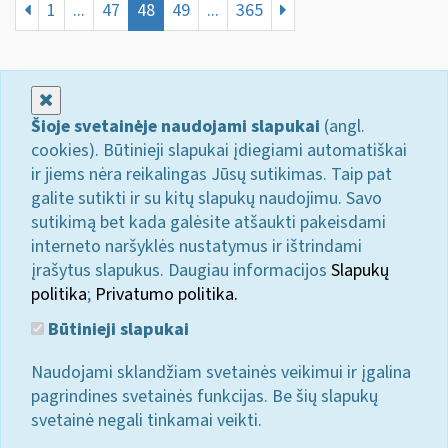
1
...
47
48
49
...
365
Uždaryti
Šioje svetainėje naudojami slapukai
(angl.
cookies). Būtinieji slapukai įdiegiami automatiškai
ir jiems nėra reikalingas Jūsų sutikimas. Taip pat
galite sutikti ir su kitų slapukų naudojimu. Savo
sutikimą bet kada galėsite atšaukti pakeisdami
interneto naršyklės nustatymus ir ištrindami
įrašytus slapukus. Daugiau informacijos
Slapukų
politika
;
Privatumo politika.
Būtinieji slapukai
Naudojami sklandžiam svetainės veikimui ir įgalina
pagrindines svetainės funkcijas. Be šių slapukų
svetainė negali tinkamai veikti.