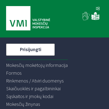
Prisijungti
Mokesčių mokėtojų informacija
Formos
Rinkmenos / Atviri duomenys
Skaičiuoklės ir pagalbininkai
Sąskaitos ir įmokų kodai
Mokesčių žinynas