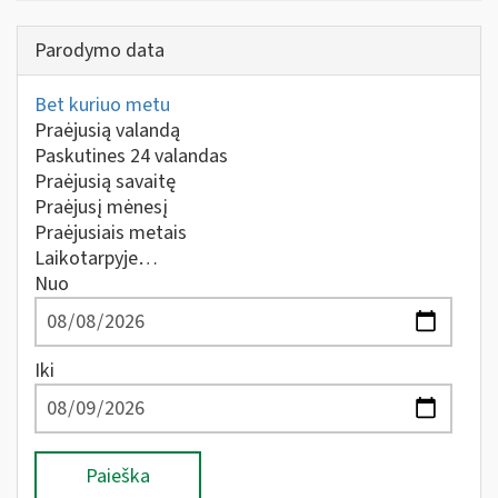
Parodymo data
Bet kuriuo metu
Praėjusią valandą
Paskutines 24 valandas
Praėjusią savaitę
Praėjusį mėnesį
Praėjusiais metais
Laikotarpyje…
Nuo
Iki
Paieška