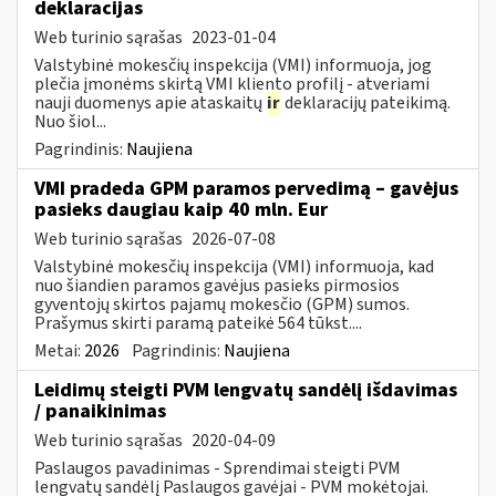
deklaracijas
Web turinio sąrašas
2023-01-04
Valstybinė mokesčių inspekcija (VMI) informuoja, jog
plečia įmonėms skirtą VMI kliento profilį - atveriami
nauji duomenys apie ataskaitų
ir
deklaracijų pateikimą.
Nuo šiol...
Pagrindinis:
Naujiena
VMI pradeda GPM paramos pervedimą – gavėjus
pasieks daugiau kaip 40 mln. Eur
Web turinio sąrašas
2026-07-08
Valstybinė mokesčių inspekcija (VMI) informuoja, kad
nuo šiandien paramos gavėjus pasieks pirmosios
gyventojų skirtos pajamų mokesčio (GPM) sumos.
Prašymus skirti paramą pateikė 564 tūkst....
Metai:
2026
Pagrindinis:
Naujiena
Leidimų steigti PVM lengvatų sandėlį išdavimas
/ panaikinimas
Web turinio sąrašas
2020-04-09
Paslaugos pavadinimas - Sprendimai steigti PVM
lengvatų sandėlį Paslaugos gavėjai - PVM mokėtojai.