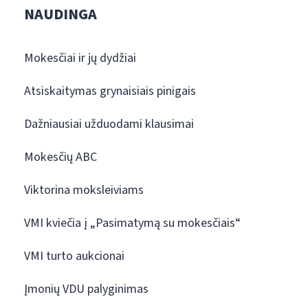
NAUDINGA
Mokesčiai ir jų dydžiai
Atsiskaitymas grynaisiais pinigais
Dažniausiai užduodami klausimai
Mokesčių ABC
Viktorina moksleiviams
VMI kviečia į „Pasimatymą su mokesčiais“
VMI turto aukcionai
Įmonių VDU palyginimas