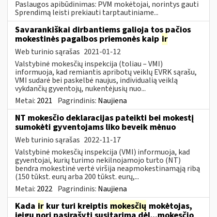
Paslaugos apibūdinimas: PVM mokėtojai, norintys gauti
Sprendimą leisti prekiauti tarptautiniame...
Savarankiškai dirbantiems galioja tos pačios
mokestinės pagalbos priemonės kaip
ir
Web turinio sąrašas
2021-01-12
Valstybinė mokesčių inspekcija (toliau – VMI)
informuoja, kad remiantis apribotų veiklų EVRK sąrašu,
VMI sudarė bei paskelbė naujus, individualią veiklą
vykdančių gyventojų, nukentėjusių nuo...
Metai:
2021
Pagrindinis:
Naujiena
NT mokesčio deklaracijas pateikti bei mokestį
sumokėti gyventojams liko beveik mėnuo
Web turinio sąrašas
2022-11-17
Valstybinė mokesčių inspekcija (VMI) informuoja, kad
gyventojai, kurių turimo nekilnojamojo turto (NT)
bendra mokestinė vertė viršija neapmokestinamąją ribą
(150 tūkst. eurų arba 200 tūkst. eurų,...
Metai:
2022
Pagrindinis:
Naujiena
Kada
ir
kur turi kreiptis
mokesčių
mokėtojas,
jeigu nori pasirašyti susitarimą dėl...mokesčio