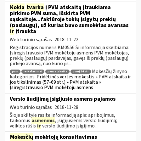
Kokia
tvarka
į PVM atskaitą įtraukiama
pirkimo PVM suma, išskirta PVM
sąskaitoje...faktūroje tokių įsigytų prekių
(paslaugų), už kurias buvo sumokėtas avansas
ir
įtraukta
Web turinio sąrašas
2018-11-22
Registracijos numeris KM0556 Ši informacija skelbiama:
Įsiregistravusio PVM mokėtoju asmens PVM mokėtojas,
prekių (paslaugų) pardavėjas, gavęs iš prekių (paslaugų)
pirkėjo avansą, nuo kurio jis...
Mokesčių žinyno
pvm
reikalavimai
pvm atskaita
pvmį 64 str
kategorijos:
Pridėtinės vertės mokestis » PVM atskaita ir
jos tikslinimas (57-69 str.) » PVM atskaita »
Įsiregistravusio PVM mokėtoju asmens
Verslo liudijimą įsigijusio asmens pajamos
Web turinio sąrašas
2018-11-28
Šioje skiltyje rasite informaciją apie: apribojimus,
taikomus
asmenims
, įsigijusiems verslo liudijimą;
veiklos rūšis
ir
verslo liudijimo įsigijimo...
Mokesčių
mokėtojų konsultavimas