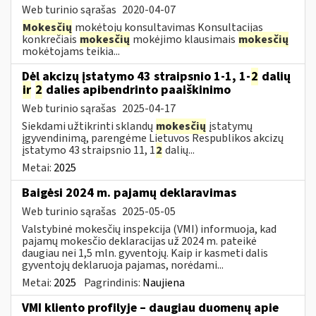
Web turinio sąrašas
2020-04-07
Mokesčių
mokėtojų konsultavimas Konsultacijas
konkrečiais
mokesčių
mokėjimo klausimais
mokesčių
mokėtojams teikia...
Dėl akcizų įstatymo 43 straipsnio 1-1, 1-
2
dalių
ir
2
dalies apibendrinto paaiškinimo
Web turinio sąrašas
2025-04-17
Siekdami užtikrinti sklandų
mokesčių
įstatymų
įgyvendinimą, parengėme Lietuvos Respublikos akcizų
įstatymo 43 straipsnio 11, 1
2
dalių...
Metai:
2025
Baigėsi 2024 m. pajamų deklaravimas
Web turinio sąrašas
2025-05-05
Valstybinė mokesčių inspekcija (VMI) informuoja, kad
pajamų mokesčio deklaracijas už 2024 m. pateikė
daugiau nei 1,5 mln. gyventojų. Kaip ir kasmeti dalis
gyventojų deklaruoja pajamas, norėdami...
Metai:
2025
Pagrindinis:
Naujiena
VMI kliento profilyje – daugiau duomenų apie