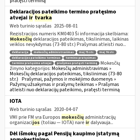
pratęsti terminą
Deklaracijos pateikimo termino pratęsimo
atvejai
ir
tvarka
Web turinio sąrašas
2025-08-01
Registracijos numeris KM0403 Ši informacija skelbiama:
Mokesčių
deklaracijos pateikimas, tikslinimas, laikinas
veiklos nevykdymas (73-80 str.) Prašymas atleisti nuo...
deklaracija
mokesčių administravimas
maį 75 str.
maį 76 str.
deklaracijos pateikimo terminas
termino pratęsimas
Mokesčių
termino pratęsimo atvejai
prašymas pratęsti terminą
žinyno kategorijos:
Mokesčių administravimas »
Mokesčių deklaracijos pateikimas, tikslinimas (73-80
str.)
Prašymai, pažymos ir mokėjimo duomenys »
Pažymų užsakymas ir prašymų teikimas » Prašymas
atleisti nuo deklaracijų pateikimo, pratęsti terminą
IOTA
Web turinio sąrašas
2020-04-07
VMI prie FM yra Europos
mokesčių
administracijų
organizaci
jos
(toliau — IOTA) narė
ir
dalyvauja...
Dėl išmokų pagal Pensijų kaupimo įstatymą
apmokestinimo