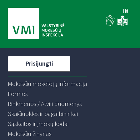
Prisijungti
Mokesčių mokėtojų informacija
Formos
Rinkmenos / Atviri duomenys
Skaičiuoklės ir pagalbininkai
Sąskaitos ir įmokų kodai
Mokesčių žinynas