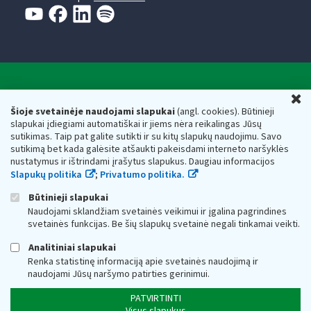
Valstybinė mokesčių inspekcija prie Lietuvos
U
Respublikos finansų ministerijos
Šioje svetainėje naudojami slapukai
(angl. cookies). Būtinieji
slapukai įdiegiami automatiškai ir jiems nėra reikalingas Jūsų
Biudžetinė įstaiga. Juridinio asmens kodas — 188659752,
sutikimas. Taip pat galite sutikti ir su kitų slapukų naudojimu. Savo
adresas: Vasario 16-osios g. 14, 01107 Vilnius, Lietuva, el.paštas:
sutikimą bet kada galėsite atšaukti pakeisdami interneto naršyklės
vmi@vmi.lt
, E. pristatymo dėžutės adresas 188659752
nustatymus ir ištrindami įrašytus slapukus. Daugiau informacijos
Duomenys apie Valstybinę mokesčių inspekciją prie Lietuvos
Slapukų politika
;
Privatumo politika.
Respublikos finansų ministerijos kaupiami ir saugomi Juridinių
asmenų registre
Būtinieji slapukai
Naudojami sklandžiam svetainės veikimui ir įgalina pagrindines
svetainės funkcijas. Be šių slapukų svetainė negali tinkamai veikti.
Analitiniai slapukai
Renka statistinę informaciją apie svetainės naudojimą ir
naudojami Jūsų naršymo patirties gerinimui.
PATVIRTINTI