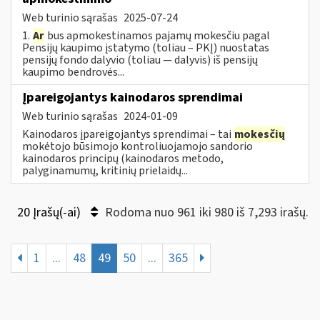
Web turinio sąrašas
2025-07-24
1.
Ar
bus apmokestinamos pajamų mokesčiu pagal
Pensijų kaupimo įstatymo (toliau – PKĮ) nuostatas
pensijų fondo dalyvio (toliau — dalyvis) iš pensijų
kaupimo bendrovės...
Įpareigojantys kainodaros sprendimai
Web turinio sąrašas
2024-01-09
Kainodaros įpareigojantys sprendimai – tai
mokesčių
mokėtojo būsimojo kontroliuojamojo sandorio
kainodaros principų (kainodaros metodo,
palyginamumų, kritinių prielaidų...
20 Įrašų(-ai)
Rodoma nuo 961 iki 980 iš 7,293 irašų.
1
...
48
49
50
...
365