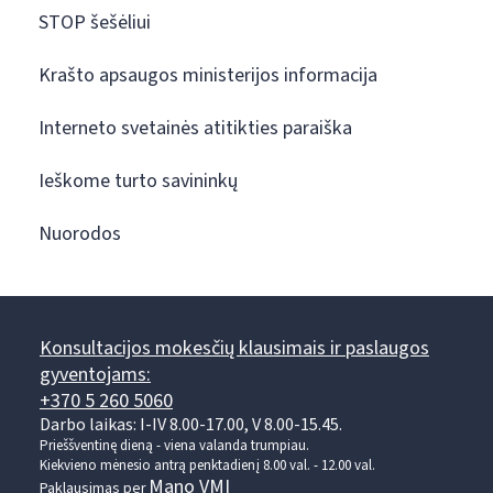
STOP šešėliui
Krašto apsaugos ministerijos informacija
Interneto svetainės atitikties paraiška
Ieškome turto savininkų
Nuorodos
Konsultacijos mokesčių klausimais ir paslaugos
gyventojams:
+370 5 260 5060
Darbo laikas: I-IV 8.00-17.00, V 8.00-15.45.
Prieššventinę dieną - viena valanda trumpiau.
Kiekvieno mėnesio antrą penktadienį 8.00 val. - 12.00 val.
Mano VMI
Paklausimas per