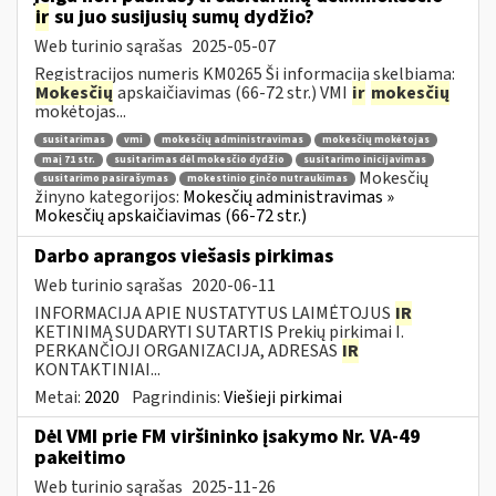
ir
su juo susijusių sumų dydžio?
Web turinio sąrašas
2025-05-07
Registracijos numeris KM0265 Ši informacija skelbiama:
Mokesčių
apskaičiavimas (66-72 str.) VMI
ir
mokesčių
mokėtojas...
susitarimas
vmi
mokesčių administravimas
mokesčių mokėtojas
maį 71 str.
susitarimas dėl mokesčio dydžio
susitarimo inicijavimas
Mokesčių
susitarimo pasirašymas
mokestinio ginčo nutraukimas
žinyno kategorijos:
Mokesčių administravimas »
Mokesčių apskaičiavimas (66-72 str.)
Darbo aprangos viešasis pirkimas
Web turinio sąrašas
2020-06-11
INFORMACIJA APIE NUSTATYTUS LAIMĖTOJUS
IR
KETINIMĄ SUDARYTI SUTARTIS Prekių pirkimai I.
PERKANČIOJI ORGANIZACIJA, ADRESAS
IR
KONTAKTINIAI...
Metai:
2020
Pagrindinis:
Viešieji pirkimai
Dėl VMI prie FM viršininko įsakymo Nr. VA-49
pakeitimo
Web turinio sąrašas
2025-11-26