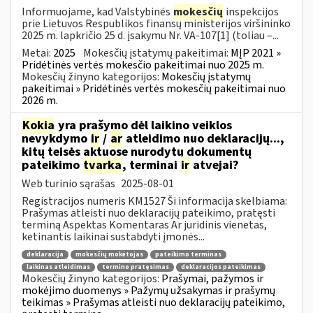
Informuojame, kad Valstybinės
mokesčių
inspekcijos
prie Lietuvos Respublikos finansų ministerijos viršininko
2025 m. lapkričio 25 d. įsakymu Nr. VA-107[1] (toliau –...
Metai:
2025
Mokesčių įstatymų pakeitimai:
MĮP 2021 »
Pridėtinės vertės mokesčio pakeitimai nuo 2025 m.
Mokesčių žinyno kategorijos:
Mokesčių įstatymų
pakeitimai » Pridėtinės vertės mokesčių pakeitimai nuo
2026 m.
Kokia
yra prašymo dėl laikino veiklos
nevykdymo
ir
/
ar
atleidimo nuo deklaracijų...,
kitų teisės aktuose nurodytų dokumentų
pateikimo
tvarka
, terminai
ir
atvejai?
Web turinio sąrašas
2025-08-01
Registracijos numeris KM1527 Ši informacija skelbiama:
Prašymas atleisti nuo deklaracijų pateikimo, pratęsti
terminą Aspektas Komentaras Ar juridinis vienetas,
ketinantis laikinai sustabdyti įmonės...
deklaracija
mokesčių mokėtojas
pateikimo terminas
laikinas atleidimas
termino pratęsimas
deklaracijos pateikimas
Mokesčių žinyno kategorijos:
Prašymai, pažymos ir
mokėjimo duomenys » Pažymų užsakymas ir prašymų
teikimas » Prašymas atleisti nuo deklaracijų pateikimo,