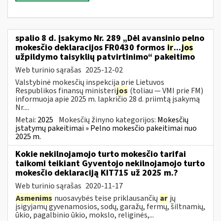
spalio 8 d. įsakymo Nr. 289 „Dėl avansinio pelno
mokesčio deklaracijos FR0430 formos
ir
...
jos
užpildymo taisyklių patvirtinimo“ pakeitimo
Web turinio sąrašas
2025-12-02
Valstybinė mokesčių inspekcija prie Lietuvos
Respublikos finansų ministeri
jos
(toliau — VMI prie FM)
informuoja apie 2025 m. lapkričio 28 d. priimtą įsakymą
Nr....
Metai:
2025
Mokesčių žinyno kategorijos:
Mokesčių
įstatymų pakeitimai » Pelno mokesčio pakeitimai nuo
2025 m.
Kokie nekilnojamojo turto mokesčio tarifai
taikomi teikiant Gyventojo nekilnojamojo turto
mokesčio deklaraciją KIT715 už 2025 m.?
Web turinio sąrašas
2020-11-17
Asmenims
nuosavybės teise priklausančių
ar
jų
įsigyjamų gyvenamosios, sodų, garažų, fermų, šiltnamių,
ūkio, pagalbinio ūkio, mokslo, religinės,...