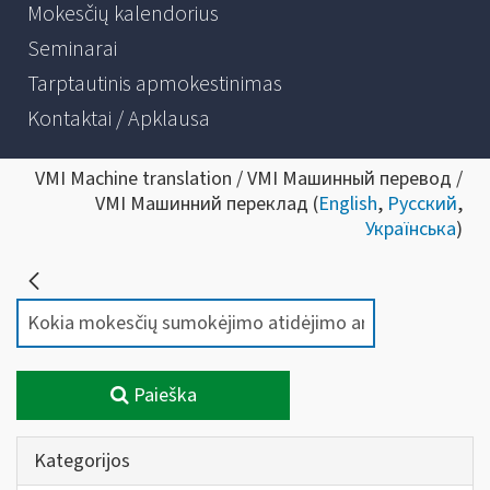
Mokesčių kalendorius
Seminarai
Tarptautinis apmokestinimas
Kontaktai / Apklausa
VMI Machine translation / VMI Машинный перевод /
VMI Машинний переклад (
English
,
Русский
,
Українська
)
Paieška
Kategorijos