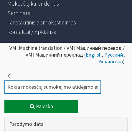
Mokesčių kalendorius
Seminarai
Tarptautinis apmokestinimas
Kontaktai / Apklausa
VMI Machine translation / VMI Машинный перевод /
VMI Машинний переклад (
English
,
Русский
,
Українська
)
Paieška
Parodymo data