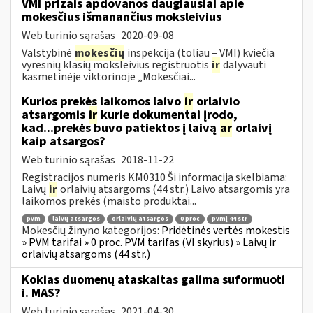
VMI prizais apdovanos daugiausiai apie
mokesčius išmanančius moksleivius
Web turinio sąrašas
2020-09-08
Valstybinė
mokesčių
inspekcija (toliau – VMI) kviečia
vyresnių klasių moksleivius registruotis
ir
dalyvauti
kasmetinėje viktorinoje „Mokesčiai...
Kurios prekės laikomos laivo
ir
orlaivio
atsargomis
ir
kurie dokumentai įrodo,
kad...prekės buvo patiektos į laivą
ar
orlaivį
kaip atsargos?
Web turinio sąrašas
2018-11-22
Registracijos numeris KM0310 Ši informacija skelbiama:
Laivų
ir
orlaivių atsargoms (44 str.) Laivo atsargomis yra
laikomos prekės (maisto produktai...
pvm
laivų atsargos
orlaivių atsargos
0 proc
pvmį 44 str
Mokesčių žinyno kategorijos:
Pridėtinės vertės mokestis
» PVM tarifai » 0 proc. PVM tarifas (VI skyrius) » Laivų ir
orlaivių atsargoms (44 str.)
Kokias duomenų ataskaitas galima suformuoti
i. MAS?
Web turinio sąrašas
2021-04-30