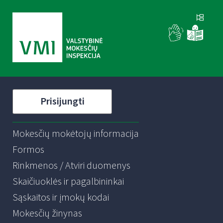
Prisijungti
Mokesčių mokėtojų informacija
Formos
Rinkmenos / Atviri duomenys
Skaičiuoklės ir pagalbininkai
Sąskaitos ir įmokų kodai
Mokesčių žinynas