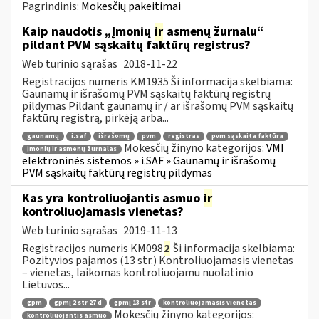
Pagrindinis:
Mokesčių pakeitimai
Kaip naudotis „Įmonių
ir
asmenų žurnalu“
pildant PVM sąskaitų faktūrų registrus?
Web turinio sąrašas
2018-11-22
Registracijos numeris KM1935 Ši informacija skelbiama:
Gaunamų ir išrašomų PVM sąskaitų faktūrų registrų
pildymas Pildant gaunamų ir / ar išrašomų PVM sąskaitų
faktūrų registrą, pirkėją arba...
gaunamų
i.saf
išrašomų
pvm
registras
pvm sąskaita faktūra
Mokesčių žinyno kategorijos:
VMI
įmonių ir asmenų žurnalas
elektroninės sistemos » i.SAF » Gaunamų ir išrašomų
PVM sąskaitų faktūrų registrų pildymas
Kas yra kontroliuojantis asmuo
ir
kontroliuojamasis vienetas?
Web turinio sąrašas
2019-11-13
Registracijos numeris KM098
2
Ši informacija skelbiama:
Pozityvios pajamos (13 str.) Kontroliuojamasis vienetas
– vienetas, laikomas kontroliuojamu nuolatinio
Lietuvos...
gpm
gpmį 2 str 27 d
gpmį 13 str
kontroliuojamasis vienetas
Mokesčių žinyno kategorijos:
kontroliuojantis asmuo