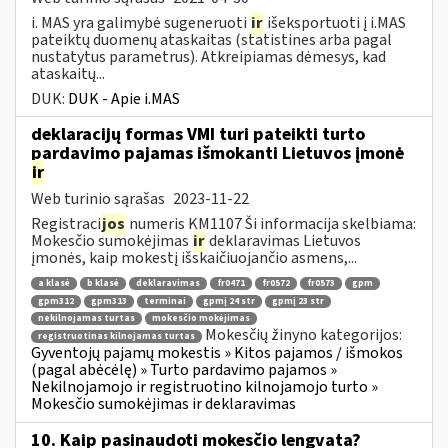
i. MAS yra galimybė sugeneruoti
ir
išeksportuoti į i.MAS
pateiktų duomenų ataskaitas (statistines arba pagal
nustatytus parametrus). Atkreipiamas dėmesys, kad
ataskaitų...
DUK:
DUK - Apie i.MAS
deklaracijų formas VMI turi pateikti turto
pardavimo pajamas išmokanti Lietuvos įmonė
ir
Web turinio sąrašas
2023-11-22
Registraci
jos
numeris KM1107 Ši informacija skelbiama:
Mokesčio sumokėjimas
ir
deklaravimas Lietuvos
įmonės, kaip mokestį išskaičiuojančio asmens,...
a klasė
b klasė
deklaravimas
fr0471
fr0572
fr0573
gpm
gpm312
gpm313
terminai
gpmį 24 str
gpmį 23 str
nekilnojamas turtas
mokesčio mokėjimas
Mokesčių žinyno kategorijos:
registruotinas kilnojamas turtas
Gyventojų pajamų mokestis » Kitos pajamos / išmokos
(pagal abėcėlę) » Turto pardavimo pajamos »
Nekilnojamojo ir registruotino kilnojamojo turto »
Mokesčio sumokėjimas ir deklaravimas
10. Kaip pasinaudoti mokesčio lengvata?