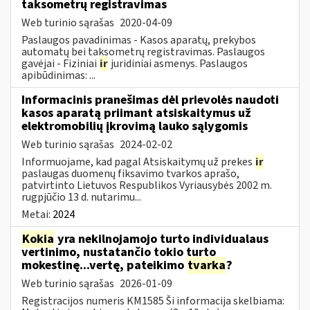
taksometrų registravimas
Web turinio sąrašas
2020-04-09
Paslaugos pavadinimas - Kasos aparatų, prekybos
automatų bei taksometrų registravimas. Paslaugos
gavėjai - Fiziniai
ir
juridiniai asmenys. Paslaugos
apibūdinimas: ...
Informacinis pranešimas dėl prievolės naudoti
kasos aparatą priimant atsiskaitymus už
elektromobilių įkrovimą lauko sąlygomis
Web turinio sąrašas
2024-02-02
Informuojame, kad pagal Atsiskaitymų už prekes
ir
paslaugas duomenų fiksavimo tvarkos aprašo,
patvirtinto Lietuvos Respublikos Vyriausybės 2002 m.
rugpjūčio 13 d. nutarimu...
Metai:
2024
Kokia
yra nekilnojamojo turto individualaus
vertinimo, nustatančio tokio turto
mokestinę...vertę, pateikimo
tvarka
?
Web turinio sąrašas
2026-01-09
Registracijos numeris KM1585 Ši informacija skelbiama: