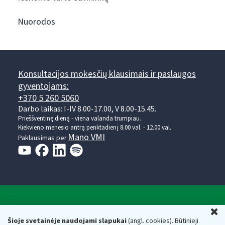
Nuorodos
Konsultacijos mokesčių klausimais ir paslaugos
gyventojams:
+370 5 260 5060
Darbo laikas: I-IV 8.00-17.00, V 8.00-15.45.
Prieššventinę dieną - viena valanda trumpiau.
Kiekvieno mėnesio antrą penktadienį 8.00 val. - 12.00 val.
Mano VMI
Paklausimas per
Valstybinė mokesčių inspekcija prie Lietuvos
U
Respublikos finansų ministerijos
Šioje svetainėje naudojami slapukai
(angl. cookies). Būtinieji