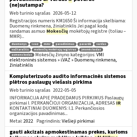
(ne)sutampa?
Web turinio sąrašas
2026-05-12
Registracijos numeris KM1650 Ši informacija skelbiama:
Duomenų rinkmena, žiniatinklis Jei pagal kodą
randamas asmuo
Mokesčių
mokėtojų registre (toliau –
MMR)...
duomenys
i.vaz
mmr
pavadinimas
pavardė
vardas
važtaraštis
mokesčių mokėtojų registras
įmonės kodas
Mokesčių žinyno kategorijos:
VMI
asmens kodas
elektroninės sistemos » i.VAZ » Duomenų rinkmena,
žiniatinklis
Kompiuterizuoto audito informacinės sistemos
plėtros paslaugų viešasis pirkima
Web turinio sąrašas
2022-05-05
INFORMACIJA APIE PRADEDAMUS PIRKIMUS Paslaugų
pirkimai I. PERKANČIOJI ORGANIZACIJA, ADRESAS
IR
KONTAKTINIAI DUOMENYS: I.1. Perkančiosios
organizacijos pavadinimas...
Metai:
2022
Pagrindinis:
Viešieji pirkimai
gauti akcizais apmokestinamas prekes, kurioms