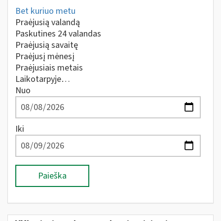
Bet kuriuo metu
Praėjusią valandą
Paskutines 24 valandas
Praėjusią savaitę
Praėjusį mėnesį
Praėjusiais metais
Laikotarpyje…
Nuo
Iki
Paieška