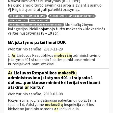
Mokestinės vertės nustatymas (8 – 10 str.)
Nekilnojamojo turto savininkas arba įsigyjantis asmuo
VĮ Registrų centrui gali pateikti prašymą...
nekilnojamojo turto mokestis
nekilnojamojo turto mokestinė vertė
ntmį 8 str. 2 d.
ntmį 10 str. 2 d.
Mokesčių žinyno
nekilnojamojo turto individualus vertinimas
kategorijos:
Nekilnojamojo turto mokestis » Mokestinės
vertės nustatymas (8 – 10 str.)
MA įstatymo pakeitimai DUK
Web turinio sąrašas
2018-11-29
1.
Ar
Lietuvos Respublikos
mokesčių
administravimo
įstatymo 401 straipsnio 1 dalies punktuose minimi
kriterijai vertinami atskirai...
Ar
Lietuvos Respublikos
mokesčių
administravimo įstatymo 401 straipsnio 1
dalies...punktuose minimi kriterijai vertinami
atskirai
ar
kartu?
Web turinio sąrašas
2019-03-08
Pažymėtina, jog įsigaliojusiu pakeitimu nuo 2019 m.
sausio 1 d. Valstybinė
mokesčių
inspekcija vertins
kiekvieno juridinio asmens
ar
individualia...