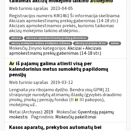
taikomas akcizų mokėjimo laikino
atidėjimo
Web turinio sąrašas
2023-04-05
Registracijos numeris KM1461 Ši informacija skelbiama:
Akcizais apmokestinamų prekių gabenimas (14-18 str.)
Akcizais apmokestinamos prekės, kurioms taikomas
akcizų mokėjimo laikino atidėjimo...
akcizai
akcizais apmokestinamų prekių gabenimas
akcizų mokėjimo laikino atidėjimo režimas
akcizų įstatymo 16 str
amlar
Mokesčių žinyno kategorijos:
Akcizai » Akcizais
apmokestinamų prekių gabenimas (14-18 str.)
Ar
iš pajamų galima atimti visą per
kalendorinius metus sumokėtų papildomų
pensijų
Web turinio sąrašas
2019-03-12
Lengvata yra ribojamo dydžio. Bendra visų GPMĮ 21
straipsnyje nurodytų atimamų išlaidų (gyvybės draudimo
įmokų, įmokų į pensijų fondus (II
ir
III pakopos),
mokėjimų už...
Metai (Archyvas):
2019
Mokesčiai:
Gyventojų pajamų
mokestis
Pagrindinis:
Mokesčių pakeitimai
Kasos aparatų, prekybos automatų bei