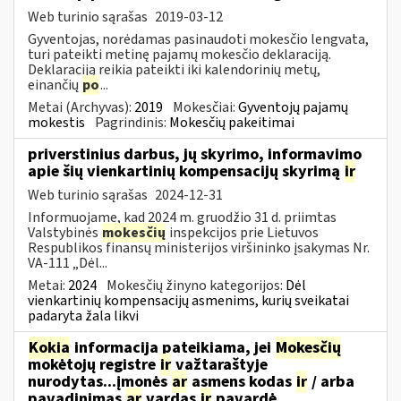
Web turinio sąrašas
2019-03-12
Gyventojas, norėdamas pasinaudoti mokesčio lengvata,
turi pateikti metinę pajamų mokesčio deklaraciją.
Deklaraciją reikia pateikti iki kalendorinių metų,
einančių
po
...
Metai (Archyvas):
2019
Mokesčiai:
Gyventojų pajamų
mokestis
Pagrindinis:
Mokesčių pakeitimai
priverstinius darbus, jų skyrimo, informavimo
apie šių vienkartinių kompensacijų skyrimą
ir
Web turinio sąrašas
2024-12-31
Informuojame, kad 2024 m. gruodžio 31 d. priimtas
Valstybinės
mokesčių
inspekcijos prie Lietuvos
Respublikos finansų ministerijos viršininko įsakymas Nr.
VA-111 „Dėl...
Metai:
2024
Mokesčių žinyno kategorijos:
Dėl
vienkartinių kompensacijų asmenims, kurių sveikatai
padaryta žala likvi
Kokia
informacija pateikiama, jei
Mokesčių
mokėtojų registre
ir
važtaraštyje
nurodytas...įmonės
ar
asmens kodas
ir
/ arba
pavadinimas
ar
vardas
ir
pavardė