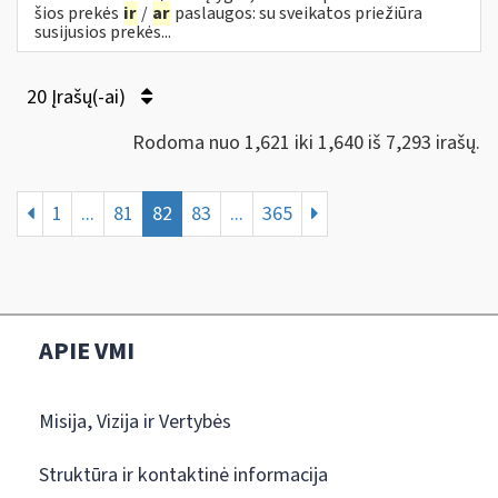
šios prekės
ir
/
ar
paslaugos: su sveikatos priežiūra
susijusios prekės...
20 Įrašų(-ai)
Rodoma nuo 1,621 iki 1,640 iš 7,293 irašų.
1
...
81
82
83
...
365
APIE VMI
Misija, Vizija ir Vertybės
Struktūra ir kontaktinė informacija