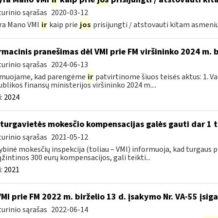
urinio sąrašas
2020-03-12
yra Mano VMI
ir
kaip prie
jos
prisijungti / atstovauti kitam asmeniu
rmacinis pranešimas dėl VMI prie FM viršininko 2024 m. 
urinio sąrašas
2024-06-13
rmuojame, kad parengėme
ir
patvirtinome šiuos teisės aktus: 1. V
blikos finansų ministerijos viršininko 2024 m....
:
2024
 turgavietės mokesčio kompensacijas galės gauti dar 1 t
urinio sąrašas
2021-05-12
ybinė mokesčių inspekcija (toliau – VMI) informuoja, kad turgaus pre
žintinos 300 eurų kompensacijos, gali teikti...
:
2021
VMI prie FM 2022 m. birželio 13 d. įsakymo Nr. VA-55 įsiga
urinio sąrašas
2022-06-14