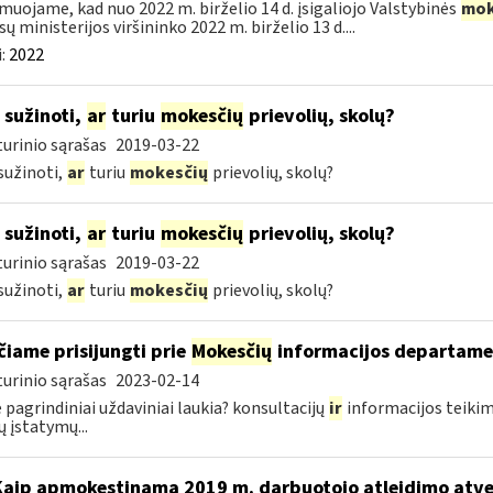
muojame, kad nuo 2022 m. birželio 14 d. įsigaliojo Valstybinės
mok
sų ministerijos viršininko 2022 m. birželio 13 d....
:
2022
 sužinoti,
ar
turiu
mokesčių
prievolių, skolų?
urinio sąrašas
2019-03-22
sužinoti,
ar
turiu
mokesčių
prievolių, skolų?
 sužinoti,
ar
turiu
mokesčių
prievolių, skolų?
urinio sąrašas
2019-03-22
sužinoti,
ar
turiu
mokesčių
prievolių, skolų?
čiame prisijungti prie
Mokesčių
informacijos departam
urinio sąrašas
2023-02-14
 pagrindiniai uždaviniai laukia? konsultacijų
ir
informacijos teikim
ų įstatymų...
Kaip apmokestinama 2019 m. darbuotojo atleidimo atv