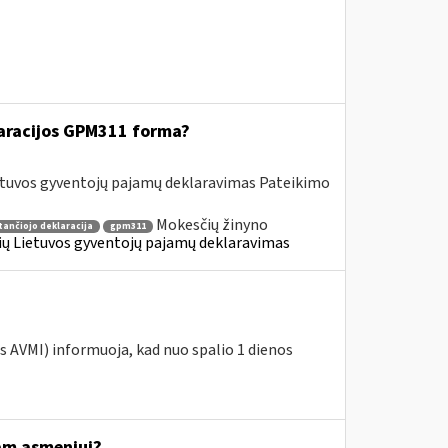
aracijos GPM311 forma?
etuvos gyventojų pajamų deklaravimas Pateikimo
Mokesčių žinyno
tančiojo deklaracija
gpm311
nių Lietuvos gyventojų pajamų deklaravimas
os AVMI) informuoja, kad nuo spalio 1 dienos
tam asmeniui?