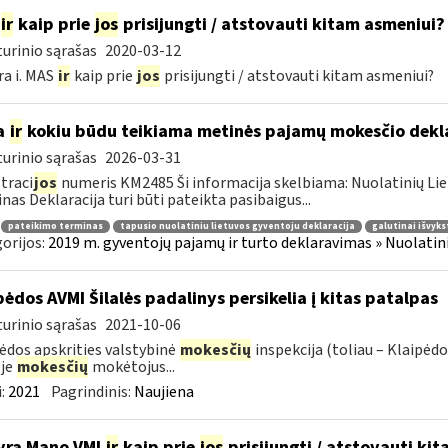
ir
kaip prie
jos
prisijungti / atstovauti kitam asmeniui?
urinio sąrašas
2020-03-12
ra i. MAS
ir
kaip prie
jos
prisijungti / atstovauti kitam asmeniui?
a
ir
kokiu būdu teikiama metinės pajamų mokesčio dekl
urinio sąrašas
2026-03-31
traci
jos
numeris KM2485 Ši informacija skelbiama: Nuolatinių Li
nas Deklaracija turi būti pateikta pasibaigus...
pateikimo terminas
tapusio nuolatiniu lietuvos gyventoju deklaracija
galutinai išvyks
orijos:
2019 m. gyventojų pajamų ir turto deklaravimas » Nuolati
pėdos AVMI Šilalės padalinys persikelia į kitas patalpas
urinio sąrašas
2021-10-06
ėdos apskrities valstybinė
mokesčių
inspekcija (toliau – Klaipėd
ėje
mokesčių
mokėtojus...
:
2021
Pagrindinis:
Naujiena
yra Mano VMI
ir
kaip prie
jos
prisijungti / atstovauti ki