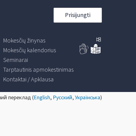
Prisijungti
Mokesčių žinynas
Mokesčių kalendorius
Seminarai
Tarptautinis apmokestinimas
Kontaktai / Apklausa
ний переклад (
English
,
Русский
,
Українська
)