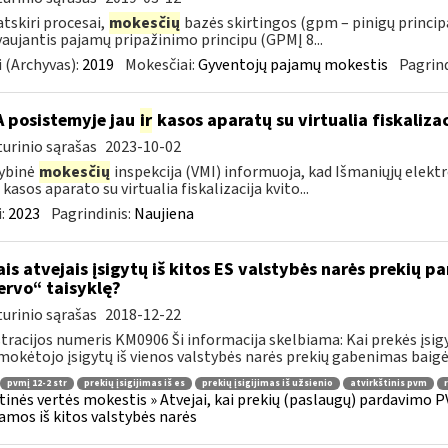
 atskiri procesai,
mokesčių
bazės skirtingos (gpm – pinigų princip
aujantis pajamų pripažinimo principu (GPMĮ 8...
 (Archyvas):
2019
Mokesčiai:
Gyventojų pajamų mokestis
Pagrind
A posistemyje jau
ir
kasos aparatų su virtualia fiskaliz
urinio sąrašas
2023-10-02
ybinė
mokesčių
inspekcija (VMI) informuoja, kad Išmaniųjų elekt
 kasos aparato su virtualia fiskalizacija kvito...
:
2023
Pagrindinis:
Naujiena
ais atvejais įsigytų iš kitos ES valstybės narės prekių
ervo“ taisyklę?
urinio sąrašas
2018-12-22
tracijos numeris KM0906 Ši informacija skelbiama: Kai prekės įsigy
okėtojo įsigytų iš vienos valstybės narės prekių gabenimas baigėsi
pvmį 12-2 str
prekių įsigijimas iš es
prekių įsigijimas iš užsienio
atvirkštinis pvm
tinės vertės mokestis » Atvejai, kai prekių (paslaugų) pardavimo PV
jamos iš kitos valstybės narės