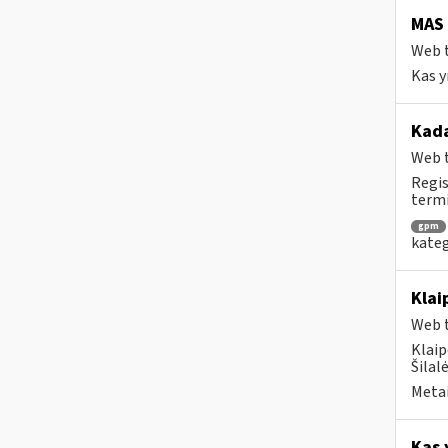
MAS
Web t
Kas y
Kad
Web t
Regis
termi
gpm
kateg
Klai
Web t
Klaip
Šilal
Metai
Kas 