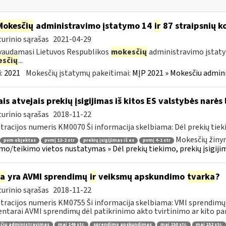
Mokesčių
administravimo įstatymo 14
ir
87 straipsnių k
urinio sąrašas
2021-04-29
vaudamasi Lietuvos Respublikos
mokesčių
administravimo įstatym
sčių
...
:
2021
Mokesčių įstatymų pakeitimai:
MĮP 2021 » Mokesčiu admin
ais atvejais prekių įsigijimas iš kitos ES valstybės narė
urinio sąrašas
2018-11-22
tracijos numeris KM0070 Ši informacija skelbiama: Dėl prekių tieki
Mokesčių žinyn
pvm objektas
pvmį 12-2 str
prekių įsigijimas iš es
pvmį 4-1 str
mo/teikimo vietos nustatymas » Dėl prekių tiekimo, prekių įsigijimo
ia
yra AVMI sprendimų
ir
veiksmų apskundimo
tvarka
?
urinio sąrašas
2018-11-22
tracijos numeris KM0755 Ši informacija skelbiama: VMI sprendimų 
tarai AVMI sprendimų dėl patikrinimo akto tvirtinimo ar kito pan
čių administravimas
maį 146 str.
sprendimo apskundimas
maį 150 str.
maį 152 str.