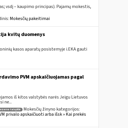
as; vsdį – kaupimo principas). Pajamų mokestis,
inis:
Mokesčių pakeitimai
acija kvitų duomenys
roninių kasos aparatų posistemyje i.EKA gauti
 pardavimo PVM apskaičiuojamas pagal
jamos iš kitos valstybės narės Jeigu Lietuvos
 ne...
Mokesčių žinyno kategorijos:
rezervo taisyklė
M privalo apskaičiuoti arba išsk » Kai prekės