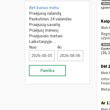
skund
Bet kuriuo metu
spren
Praėjusią valandą
Paskutines 24 valandas
Kaip
Praėjusią savaitę
Web t
Praėjusį mėnesį
Regis
Praėjusiais metais
užpil
Laikotarpyje…
dekla
Nuo
Iki
Gyven
(10, 
Dėl 
Paieška
Web t
Infor
finan
Metai
Ar
12
Web t