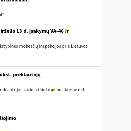
i?
birželio 13 d. įsakymų VA-46
ir
alstybinės mokesčių inspekcijos prie Lietuvos
ūkst. prekiautojų
kiautojai, kurie iki šiol d
ar
nesikreipė dėl
liojimo