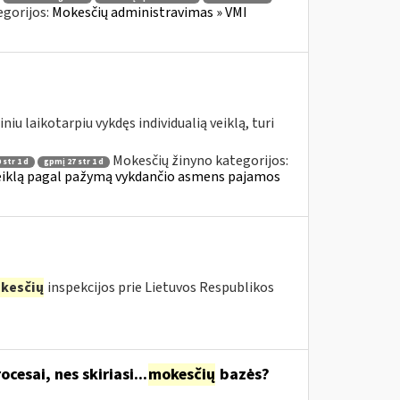
egorijos:
Mokesčių administravimas » VMI
 laikotarpiu vykdęs individualią veiklą, turi
Mokesčių žinyno kategorijos:
 str 1 d
gpmį 27 str 1 d
 veiklą pagal pažymą vykdančio asmens pajamos
kesčių
inspekcijos prie Lietuvos Respublikos
cesai, nes skiriasi...
mokesčių
bazės?