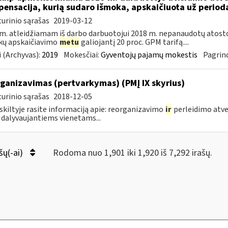
ensacija, kurią sudaro išmoka, apskaičiuota už periodą 
urinio sąrašas
2019-03-12
m. atleidžiamam iš darbo darbuotojui 2018 m. nepanaudotų ato
kų apskaičiavimo
metu
galiojantį 20 proc. GPM tarifą....
 (Archyvas):
2019
Mokesčiai:
Gyventojų pajamų mokestis
Pagrind
ganizavimas (pertvarkymas) (PMĮ IX skyrius)
urinio sąrašas
2018-12-05
 skiltyje rasite informaciją apie: reorganizavimo
ir
perleidimo atve
 dalyvaujantiems vienetams...
šų(-ai)
Rodoma nuo 1,901 iki 1,920 iš 7,292 irašų.