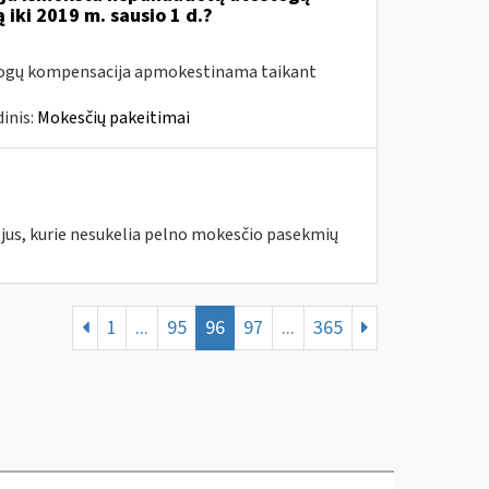
iki 2019 m. sausio 1 d.?
stogų kompensacija apmokestinama taikant
inis:
Mokesčių pakeitimai
jus, kurie nesukelia pelno mokesčio pasekmių
1
...
95
96
97
...
365