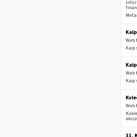
Infor
finan
Metai
Kaip
Web t
Kaip 
Kaip
Web t
Kaip 
Kvie
Web t
Kokie
akciz
31. 