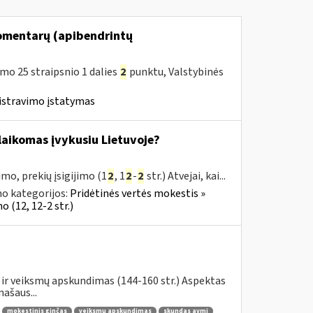
omentarų (apibendrintų
o 25 straipsnio 1 dalies
2
punktu, Valstybinės
istravimo įstatymas
s laikomas įvykusiu Lietuvoje?
mo, prekių įsigijimo (1
2
, 1
2
-
2
str.) Atvejai, kai...
o kategorijos:
Pridėtinės vertės mokestis »
 (12, 12-2 str.)
ir veiksmų apskundimas (144-160 str.) Aspektas
ašaus...
mokestinis ginčas
veiksmų apskundimas
skundas avmi