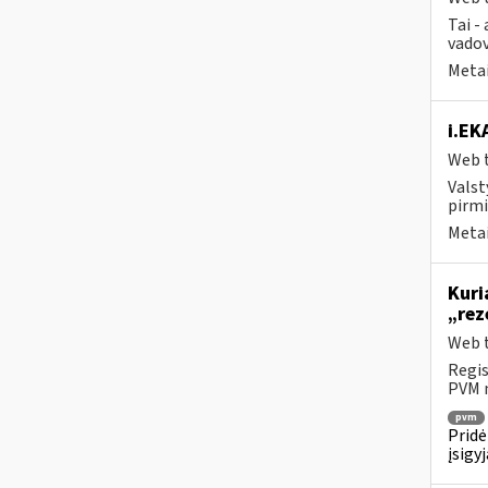
Tai -
vadov
Metai
i.EK
Web t
Valst
pirmi
Metai
Kuri
„rez
Web t
Regis
PVM m
pvm
Pridė
įsigy