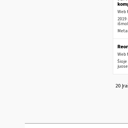
komp
Web t
2019 
išmo
Metai
Reor
Web t
Šioje
juose
20 Įra