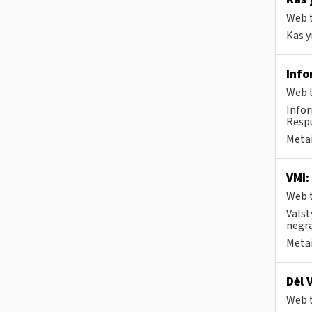
Web t
Kas 
Info
Web t
Info
Respu
Metai
VMI:
Web t
Valst
negrą
Metai
Dėl 
Web t