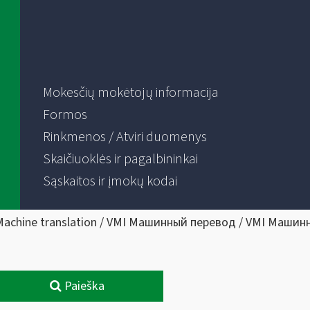
Mokesčių mokėtojų informacija
Formos
Rinkmenos / Atviri duomenys
Skaičiuoklės ir pagalbininkai
Sąskaitos ir įmokų kodai
Machine translation / VMI Машинный перевод / VMI Машин
Paieška