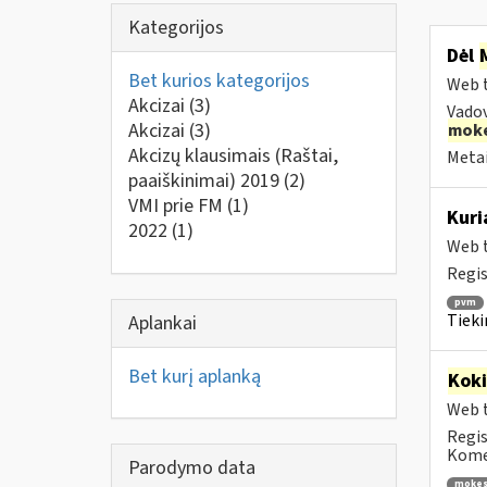
Kategorijos
Dėl
Bet kurios kategorijos
Web t
Akcizai
(3)
Vado
Akcizai
(3)
moke
Akcizų klausimais (Raštai,
Metai
paaiškinimai) 2019
(2)
VMI prie FM
(1)
Kuri
2022
(1)
Web t
Regis
pvm
Tieki
Aplankai
Bet kurį aplanką
Kok
Web t
Regis
Komen
Parodymo data
mokes