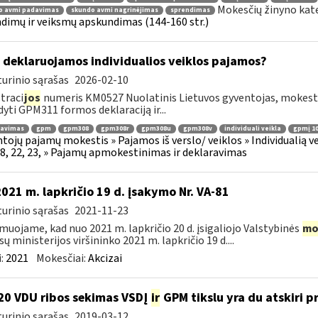
Mokesčių žinyno kat
o avmi padavimas
skundo avmi nagrinėjimas
sprendimas
dimų ir veiksmų apskundimas (144-160 str.)
 deklaruojamos individualios veiklos pajamos?
urinio sąrašas
2026-02-10
traci
jos
numeris KM0527 Nuolatinis Lietuvos gyventojas, mokestiniu
dyti GPM311 formos deklaraciją ir...
ravimas
gpm
gpm308
gpm308r
gpm308u
gpm308v
individuali veikla
gpmį 10
tojų pajamų mokestis » Pajamos iš verslo/ veiklos » Individualią
18, 22, 23, » Pajamų apmokestinimas ir deklaravimas
2021 m. lapkričio 19 d. įsakymo Nr. VA-81
urinio sąrašas
2021-11-23
muojame, kad nuo 2021 m. lapkričio 20 d. įsigaliojo Valstybinės
mo
sų ministerijos viršininko 2021 m. lapkričio 19 d....
:
2021
Mokesčiai:
Akcizai
0 VDU ribos sekimas VSDĮ
ir
GPM tikslu yra du atskiri pro
urinio sąrašas
2019-03-12