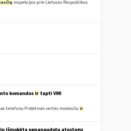
esčių
inspekcijos prie Lietuvos Respublikos
ento komandos
ir
tapti VMI
as telefonu Pridėtinės vertės mokesčio
ir
eju išmokėta nepanaudotų atostogų