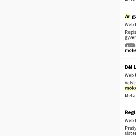
Ar
ga
Web t
Regis
gyven
gpm
mokes
Dėl 
Web t
Valst
moke
Metai
Regi
Web t
Prašy
siste