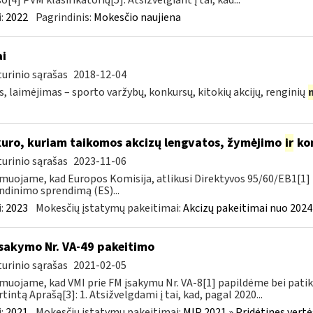
o[4] PVM klasifikatorių[5]. Atsižvelgiant į tai, kad...
:
2022
Pagrindinis:
Mokesčio naujiena
ai
urinio sąrašas
2018-12-04
s, laimėjimas – sporto varžybų, konkursų, kitokių akcijų, renginių
kuro, kuriam taikomos akcizų lengvatos, žymėjimo
ir
kon
urinio sąrašas
2023-11-06
muojame, kad Europos Komisija, atlikusi Direktyvos 95/60/EB1[1] 
ndinimo sprendimą (ES)...
:
2023
Mokesčių įstatymų pakeitimai:
Akcizų pakeitimai nuo 2024
įsakymo Nr. VA-49 pakeitimo
urinio sąrašas
2021-02-05
muojame, kad VMI prie FM įsakymu Nr. VA-8[1] papildėme bei patik
rtintą Aprašą[3]: 1. Atsižvelgdami į tai, kad, pagal 2020...
:
2021
Mokesčių įstatymų pakeitimai:
MĮP 2021 » Pridėtines vert