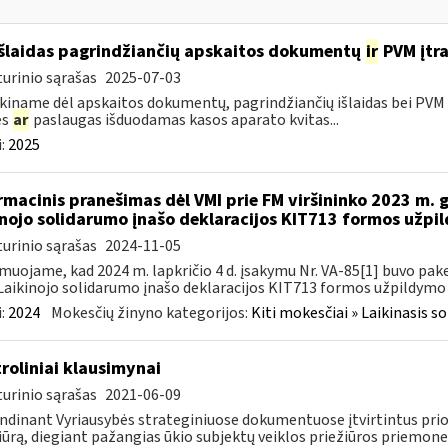
išlaidas pagrindžiančių apskaitos dokumentų
ir
PVM įtra
urinio sąrašas
2025-07-03
kiname dėl apskaitos dokumentų, pagrindžiančių išlaidas bei PVM s
es
ar
paslaugas išduodamas kasos aparato kvitas...
:
2025
rmacinis pranešimas dėl VMI prie FM viršininko 2023 m. 
inojo solidarumo įnašo deklaracijos KIT713 formos užpi
urinio sąrašas
2024-11-05
muojame, kad 2024 m. lapkričio 4 d. įsakymu Nr. VA-85[1] buvo pake
Laikinojo solidarumo įnašo deklaracijos KIT713 formos užpildymo ta
:
2024
Mokesčių žinyno kategorijos:
Kiti mokesčiai » Laikinasis 
roliniai klausimynai
urinio sąrašas
2021-06-09
ndinant Vyriausybės strateginiuose dokumentuose įtvirtintus prior
iūrą, diegiant pažangias ūkio subjektų veiklos priežiūros priemones