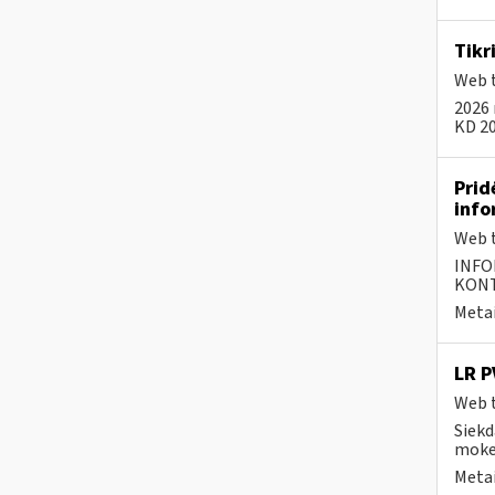
Tikr
Web t
2026 
KD 20
Prid
info
Web t
INFO
KONTA
Metai
LR P
Web t
Siekd
moke
Metai