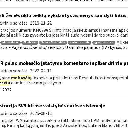
li žemės ūkio veiklą vykdantys asmenys samdyti kitus 
urinio sąrašas
2018-11-22
tracijos numeris KM0798 Ši informacija skelbiama: Finansinė apsk
tojai gali kitus gyventojus įdarbinti: sudarydami darbo sutartį darb
Mokes
įdarbinimas
ūkininkas
žemės ūkio veikla
darbo sutartis
gpmį 2 str 33 d
tis » Pajamos iš verslo/ veiklos » Ūkininko pajamos (IV skyrius, 22,
LR pelno mokesčio įstatymo komentaro (apibendrinto p
urinio sąrašas
2022-04-11
ybinė
mokesčių
inspekcija prie Lietuvos Respublikos finansų min
sčių
administravimo įstatymo...
:
2022
stracija SVS kitose valstybės narėse sistemoje
urinio sąrašas
2025-08-12
mą dėl PVM išimties suteikimo (atleidimo nuo PVM mokėjimo) kito
mą. Pirmą kartą jungiantis prie SVS sistemos, būtina Mano VMI sutei