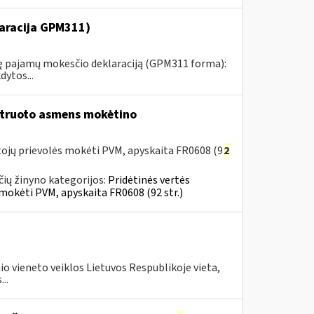
aracija GPM311)
tinę pajamų mokesčio deklaraciją (GPM311 forma):
ytos...
struoto asmens mokėtino
ojų prievolės mokėti PVM, apyskaita FR0608 (9
2
ių žinyno kategorijos:
Pridėtinės vertės
mokėti PVM, apyskaita FR0608 (92 str.)
o vieneto veiklos Lietuvos Respublikoje vieta,
..