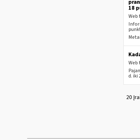
pran
18 
Web t
Infor
punk
Metai
Kada
Web t
Pajam
d. ik
20 Įra