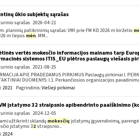
intinų ūkio subjektų sąrašas
urinio sąrašas
2026-04-21
m. planinių patikrinimų sąrašas: VMI prie FM KD 2026 m birželio
m
26 m liepos
mėn
. MM...
ėtinės vertės mokesčio informacijos mainams tarp Europ
rmacinės sistemos ITIS_EU plėtros paslaugų viešasis pi
urinio sąrašas
2021-08-25
RMACIJA APIE PRADEDAMUS PIRKIMUS Paslaugų pirkimai I. PER
KTINIAI DUOMENYS: I.1. Perkančiosios organizacijos pavadinimas
:
2021
Pagrindinis:
Viešieji pirkimai
VM įstatymo 32 straipsnio apibendrinto paaiškinimo (
urinio sąrašas
2024-12-05
ami užtikrinti sklandų
mokesčių
įstatymų įgyvendinimą, parengė
sčio įstatymo 3
2
straipsnio...
:
2024