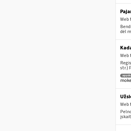
Paja
Web t
Bendr
dėl m
Kad
Web t
Regis
str.)
apysk
mokes
Užsi
Web t
Pelno
įskai