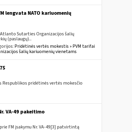
PVM lengvata NATO kariuomenių
Atlanto Sutarties Organizacijos šalių
ių (paslaugų)...
orijos:
Pridėtinės vertės mokestis » PVM tarifai
ganizacijos šalių kariuomenių vienetams
-75
os Respublikos pridėtinės vertės mokesčio
Nr. VA-49 pakeitimo
prie FM įsakymu Nr. VA-49[3] patvirtintą