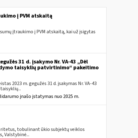
ukimo į PVM atskaitą
umų įtraukimo į PVM atskaitą, kai už įsigytas
gegužės 31 d. įsakymo Nr. VA-43 „Dėl
ldymo taisyklių patvirtinimo“ pakeitimo
istas 2023 m. gegužės 31 d. įsakymas Nr. VA-43
isyklių...
solidarumo įnašo įstatymas nuo 2025 m.
itetus, tobulinant ūkio subjektų veiklos
, Valstybinė...