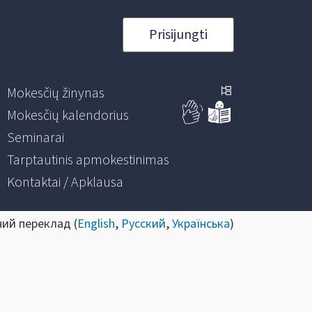
Prisijungti
Mokesčių žinynas
Mokesčių kalendorius
Seminarai
Tarptautinis apmokestinimas
Kontaktai / Apklausa
ний переклад (
English
,
Русский
,
Українська
)