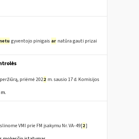
metu
gyventojo pinigais
ar
natūra gauti prizai
trolės
peržiūrą, priėmė 202
2
m. sausio 17 d. Komisijos
 m.
slinome VMI prie FM įsakymu Nr. VA-49[
2
]
ės mokesčio įstatymas