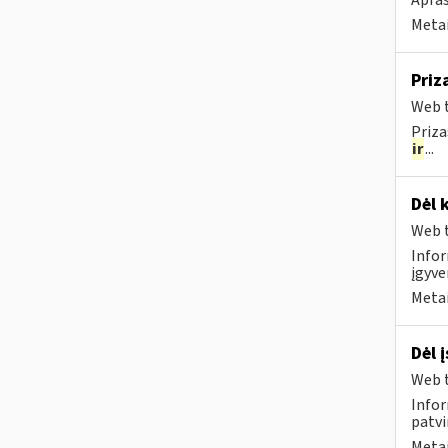
Apraš
Metai
Priz
Web t
Priza
ir
...
Dėl 
Web t
Infor
įgyve
Metai
Dėl 
Web t
Infor
patvi
Metai