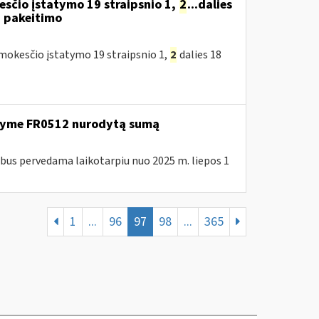
sčio įstatymo 19 straipsnio 1,
2
...dalies
) pakeitimo
okesčio įstatymo 19 straipsnio 1,
2
dalies 18
ašyme FR0512 nurodytą sumą
us pervedama laikotarpiu nuo 2025 m. liepos 1
1
...
96
97
98
...
365