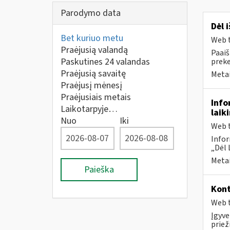
Parodymo data
Dėl 
Bet kuriuo metu
Web t
Praėjusią valandą
Paaiš
Paskutines 24 valandas
prek
Praėjusią savaitę
Metai
Praėjusį mėnesį
Praėjusiais metais
Info
Laikotarpyje…
laik
Nuo
Iki
Web t
Infor
„Dėl 
Metai
Paieška
Kont
Web t
Įgyve
priež