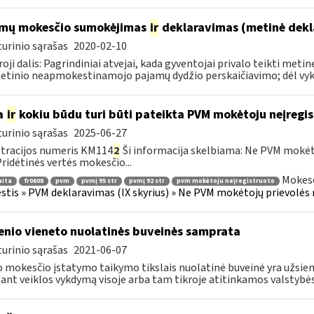
mų mokesčio sumokėjimas
ir
deklaravimas (metinė dekl
urinio sąrašas
2020-02-10
oji dalis: Pagrindiniai atvejai, kada gyventojai privalo teikti me
etinio neapmokestinamojo pajamų dydžio perskaičiavimo; dėl vykd
a
ir
kokiu būdu turi būti pateikta PVM mokėtoju neįregi
urinio sąrašas
2025-06-27
tracijos numeris KM114
2
Ši informacija skelbiama: Ne PVM mokėt
 Pridėtinės vertės mokesčio...
Mokesč
aita
fr0608
pvm
pvmį 95 str
pvmį 92 str
pvm mokėtoju neįregistruoto
tis » PVM deklaravimas (IX skyrius) » Ne PVM mokėtojų prievolės 
enio vieneto nuolatinės buveinės samprata
urinio sąrašas
2021-06-07
 mokesčio įstatymo taikymo tikslais nuolatinė buveinė yra užsieni
tant veiklos vykdymą visoje arba tam tikroje atitinkamos valstybės.