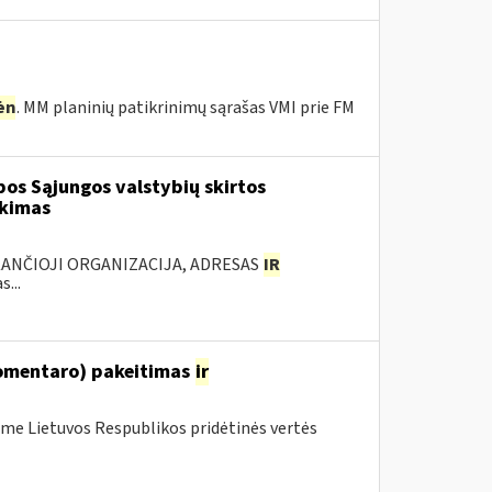
ėn
. MM planinių patikrinimų sąrašas VMI prie FM
os Sąjungos valstybių skirtos
rkimas
KANČIOJI ORGANIZACIJA, ADRESAS
IR
...
komentaro) pakeitimas
ir
me Lietuvos Respublikos pridėtinės vertės