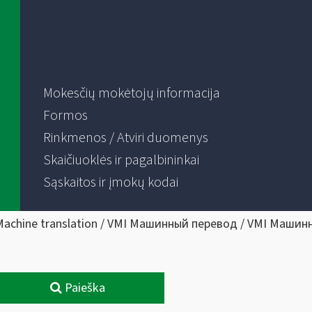
Mokesčių mokėtojų informacija
Formos
Rinkmenos / Atviri duomenys
Skaičiuoklės ir pagalbininkai
Sąskaitos ir įmokų kodai
Machine translation / VMI Машинный перевод / VMI Машин
Paieška