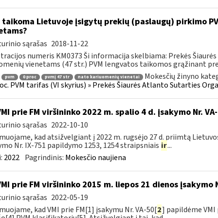
 taikoma Lietuvoje įsigytų prekių (paslaugų) pirkimo 
etams?
urinio sąrašas
2018-11-22
tracijos numeris KM0373 Ši informacija skelbiama: Prekės Šiaurės 
omenių vienetams (47 str.) PVM lengvatos taikomos grąžinant prek
Mokesčių žinyno kateg
pvm
0 proc
pvmį 47 str
nato kariuomenių vienetai
roc. PVM tarifas (VI skyrius) » Prekės Šiaurės Atlanto Sutarties Or
VMI prie FM viršininko 2022 m. spalio 4 d. įsakymo Nr. VA
urinio sąrašas
2022-10-10
muojame, kad atsižvelgiant į 2022 m. rugsėjo 27 d. priimtą Lietuv
ymo Nr. IX-751 papildymo 1253, 1254 straipsniais
ir
...
:
2022
Pagrindinis:
Mokesčio naujiena
VMI prie FM viršininko 2015 m. liepos 21 dienos įsakymo 
urinio sąrašas
2022-05-19
muojame, kad VMI prie FM[1] įsakymu Nr. VA-50[
2
] papildėme VMI 