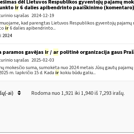
ešimas dėl Lietuvos Respublikos gyventojų pajamų moke
punkto
ir
6 dalies apibendrinto paaiškinimo (komentaro
urinio sąrašas
2024-12-19
muojame, kad parengtas Lietuvos Respublikos gyventojų pajamų m
to
ir
6 dalies apibendrinto...
:
2024
 paramos gavėjas
ir
/
ar
politinė organizacija gaus Pr
urinio sąrašas
2025-02-03
ų mokesčio suma, sumokėta nuo 2024 metais Jūsų gautų pajamų b
i 2025 m. lapkričio 15 d. Kada
ir
kokiu būdu galiu...
šų(-ai)
Rodoma nuo 1,921 iki 1,940 iš 7,293 irašų.