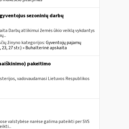
gyventojus sezoninių darbų
aita Darbų atlikimui žemės ūkio veiklą vykdantys
ų...
čių žinyno kategorijos:
Gyventojų pajamų
 23, 27 str.) » Buhalterinė apskaita
aaiškinimo) pakeitimo
isterijos, vadovaudamasi Lietuvos Respublikos
se valstybėse narėse galima pateikti per SVS
kti...