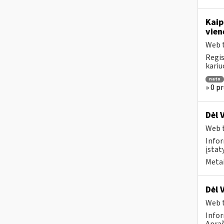
Kaip
vien
Web t
Regis
kariu
nato
» 0 p
Dėl 
Web t
Infor
įstat
Metai
Dėl 
Web t
Infor