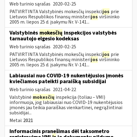
Web turinio sąrašas
2020-02-25
PATVIRTINTA Valstybinės mokesčių inspekci
jos
prie
Lietuvos Respublikos finansų ministeri
jos
viršininko
2005 m. liepos 25 d. įsakymu Nr. V-141...
Valstybinės
mokesčių
inspekcijos valstybės
tarnautojo elgesio kodeksas
Web turinio sąrašas
2020-02-25
PATVIRTINTA Valstybinės mokesčių inspekci
jos
prie
Lietuvos Respublikos finansų ministeri
jos
viršininko
2005 m. liepos 25 d. įsakymu Nr. V-141...
Labiausiai nuo COVID-19 nukentėjusios įmonės
kviečiamos pateikti paraišką subsidijai
Web turinio sąrašas
2021-04-22
Valstybinė
mokesčių
inspekcija (toliau – VMI)
informuoja, jog labiausiai nuo COVID-19 nukentėjusios
įmonės jau teikia paraiškas vienkartinei, negrąžintinai
subsidijai...
Metai:
2021
Informacinis pranešimas dėl taksometro