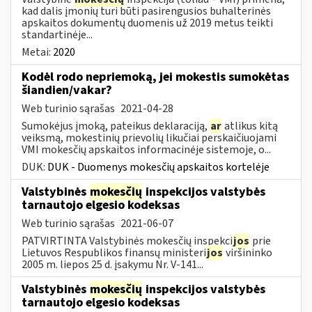
kad dalis įmonių turi būti pasirengusios buhalterinės
apskaitos dokumentų duomenis už 2019 metus teikti
standartinėje...
Metai:
2020
Kodėl rodo nepriemoką, jei mokestis sumokėtas
šiandien/vakar?
Web turinio sąrašas
2021-04-28
Sumokėjus įmoką, pateikus deklaraciją,
ar
atlikus kitą
veiksmą, mokestinių prievolių likučiai perskaičiuojami
VMI mokesčių apskaitos informacinėje sistemoje, o...
DUK:
DUK - Duomenys mokesčių apskaitos kortelėje
Valstybinės
mokesčių
inspekcijos valstybės
tarnautojo elgesio kodeksas
Web turinio sąrašas
2021-06-07
PATVIRTINTA Valstybinės mokesčių inspekci
jos
prie
Lietuvos Respublikos finansų ministeri
jos
viršininko
2005 m. liepos 25 d. įsakymu Nr. V-141...
Valstybinės
mokesčių
inspekcijos valstybės
tarnautojo elgesio kodeksas