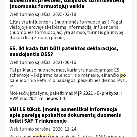
Mokestinės prievolės, susijusios su influencerių
(nuomonės formuotojų) veikla
Web turinio sąrašas
2025-03-18
1.Kas yra influenceris (nuomonės formuotojas)? Pagal
viešojoje erdvėje skelbiamą informaciją, influenceris
(nuomonės formuotojas) yra asmuo, turintis galimybę
įtakoti kitų žmonių požiūrį...
55. Iki kada turi būti pateiktos deklaracijos,
naudojantis OSS?
Web turinio sąrašas
2021-06-16
Tai priklauso nuo schemos, kuria yra naudojamasi: ES
schemoje – iki pirmo kalendorinio mėnesio, einančio
po
kalendorinio ketvirčio pabaigos, paskutinės dienos. Pvz.,
jei...
Mokesčių įstatymų pakeitimai:
MĮP 2021 » E-prekyba ir
PVM nuo 2021 m. liepos 1 d.
VMI 16 tūkst. įmonių asmeniškai informuoja
apie pareigą apskaitos dokumentų duomenis
teikti SAF-T rinkmenoje
Web turinio sąrašas
2020-11-24
Valstybinė
mokesčių
inspekcija (toliau – VMI) primena,