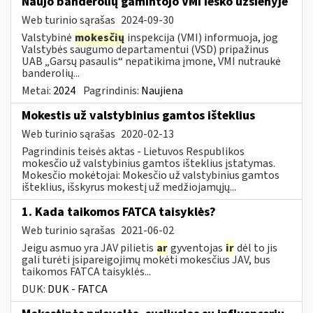
Naujo banderolių gamintojo VMI ieško užsienyje
Web turinio sąrašas
2024-09-30
Valstybinė
mokesčių
inspekcija (VMI) informuoja, jog
Valstybės saugumo departamentui (VSD) pripažinus
UAB „Garsų pasaulis“ nepatikima įmone, VMI nutraukė
banderolių...
Metai:
2024
Pagrindinis:
Naujiena
Mokestis už valstybinius gamtos išteklius
Web turinio sąrašas
2020-02-13
Pagrindinis teisės aktas - Lietuvos Respublikos
mokesčio už valstybinius gamtos išteklius įstatymas.
Mokesčio mokėtojai: Mokesčio už valstybinius gamtos
išteklius, išskyrus mokestį už medžiojamųjų...
1. Kada taikomos FATCA taisyklės?
Web turinio sąrašas
2021-06-02
Jeigu asmuo yra JAV pilietis
ar
gyventojas
ir
dėl to jis
gali turėti įsipareigojimų mokėti mokesčius JAV, bus
taikomos FATCA taisyklės...
DUK:
DUK - FATCA