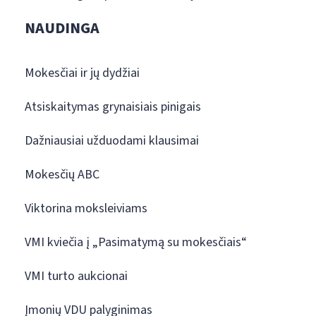
NAUDINGA
Mokesčiai ir jų dydžiai
Atsiskaitymas grynaisiais pinigais
Dažniausiai užduodami klausimai
Mokesčių ABC
Viktorina moksleiviams
VMI kviečia į „Pasimatymą su mokesčiais“
VMI turto aukcionai
Įmonių VDU palyginimas