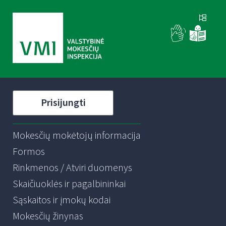
Prisijungti
Mokesčių mokėtojų informacija
Formos
Rinkmenos / Atviri duomenys
Skaičiuoklės ir pagalbininkai
Sąskaitos ir įmokų kodai
Mokesčių žinynas