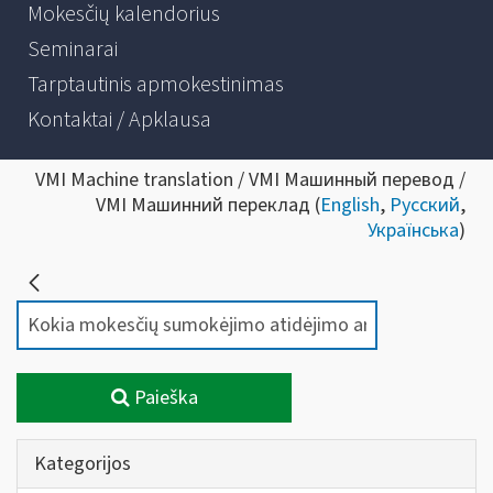
Mokesčių kalendorius
Seminarai
Tarptautinis apmokestinimas
Kontaktai / Apklausa
VMI Machine translation / VMI Машинный перевод /
VMI Машинний переклад (
English
,
Русский
,
Українська
)
Paieška
Kategorijos