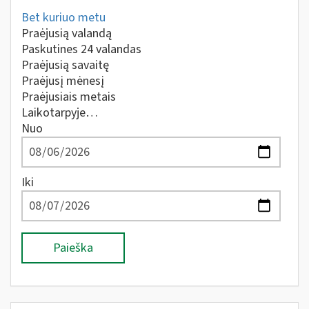
Bet kuriuo metu
Praėjusią valandą
Paskutines 24 valandas
Praėjusią savaitę
Praėjusį mėnesį
Praėjusiais metais
Laikotarpyje…
Nuo
Iki
Paieška