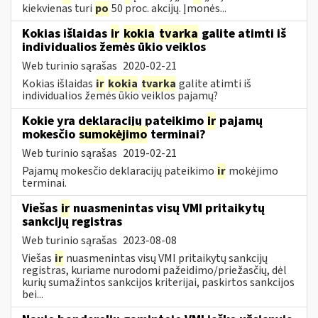
kiekvienas turi
po
50 proc. akcijų. Įmonės...
Kokias išlaidas
ir
kokia
tvarka
galite atimti iš
individualios žemės ūkio veiklos
Web turinio sąrašas
2020-02-21
Kokias išlaidas
ir
kokia
tvarka
galite atimti iš
individualios žemės ūkio veiklos pajamų?
Kokie yra deklaracijų pateikimo
ir
pajamų
mokesčio
sumokėjimo
terminai?
Web turinio sąrašas
2019-02-21
Pajamų mokesčio deklaracijų pateikimo
ir
mokėjimo
terminai.
Viešas
ir
nuasmenintas visų VMI pritaikytų
sankcijų registras
Web turinio sąrašas
2023-08-08
Viešas
ir
nuasmenintas visų VMI pritaikytų sankcijų
registras, kuriame nurodomi pažeidimo/priežasčių, dėl
kurių sumažintos sankcijos kriterijai, paskirtos sankcijos
bei...