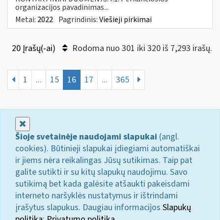
organizacijos pavadinimas...
Metai:
2022
Pagrindinis:
Viešieji pirkimai
20 Įrašų(-ai)
Rodoma nuo 301 iki 320 iš 7,293 irašų.
1
...
15
16
17
...
365
Uždaryti
Šioje svetainėje naudojami slapukai
(angl.
cookies). Būtinieji slapukai įdiegiami automatiškai
ir jiems nėra reikalingas Jūsų sutikimas. Taip pat
galite sutikti ir su kitų slapukų naudojimu. Savo
sutikimą bet kada galėsite atšaukti pakeisdami
interneto naršyklės nustatymus ir ištrindami
įrašytus slapukus. Daugiau informacijos
Slapukų
politika
;
Privatumo politika.