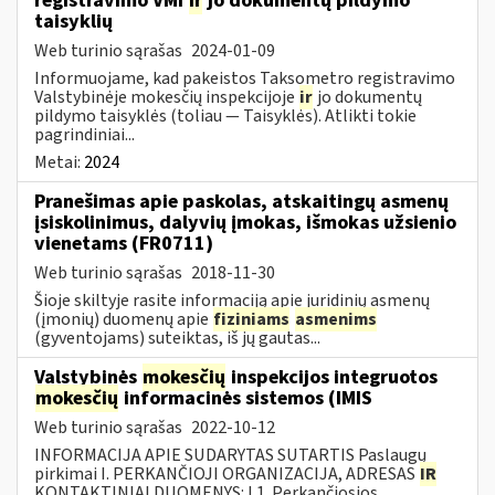
registravimo VMI
ir
jo dokumentų pildymo
taisyklių
Web turinio sąrašas
2024-01-09
Informuojame, kad pakeistos Taksometro registravimo
Valstybinėje mokesčių inspekcijoje
ir
jo dokumentų
pildymo taisyklės (toliau — Taisyklės). Atlikti tokie
pagrindiniai...
Metai:
2024
Pranešimas apie paskolas, atskaitingų asmenų
įsiskolinimus, dalyvių įmokas, išmokas užsienio
vienetams (FR0711)
Web turinio sąrašas
2018-11-30
Šioje skiltyje rasite informaciją apie juridinių asmenų
(įmonių) duomenų apie
fiziniams
asmenims
(gyventojams) suteiktas, iš jų gautas...
Valstybinės
mokesčių
inspekcijos integruotos
mokesčių
informacinės sistemos (IMIS
Web turinio sąrašas
2022-10-12
INFORMACIJA APIE SUDARYTAS SUTARTIS Paslaugų
pirkimai I. PERKANČIOJI ORGANIZACIJA, ADRESAS
IR
KONTAKTINIAI DUOMENYS: I.1. Perkančiosios