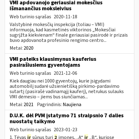
VMI apdovanojo geriausiai mokesčius
išmanančius moksleivius
Web turinio sąrašas
2020-11-18
Valstybinė mokesčių inspekcija (toliau – VMI)
informuoja, kad kasmetinės viktorinos „Mokesčiai
sugrįžta kiekvienam“ finale geriausiai pasirodė ir prizais
buvo apdovanota profesinio rengimo centro...
Metai:
2020
VMI pateiks klausimynus kauferius
pasirašiusiems gyventojams
Web turinio sąrašas
2021-12-06
Kiek daugiau nei 1000 gyventojų, kurie įsigydami
automobilį sudarė užsienietišką pirkimo-pardavimo
sutartį (pasirašė vadinamąjį kauferį), netrukus sulauks
VMI dėmesio – jiems bus siunčiamas...
Metai:
2021
Pagrindinis:
Naujiena
D.U.K. dėl PVM įstatymo 71 straipsnio 7 dalies
nuostatų taikymo
Web turinio sąrašas
2023-01-23
1. Tėvas
ir
sūnus turi
2
įmones, „A“
ir
„B“, kuriose