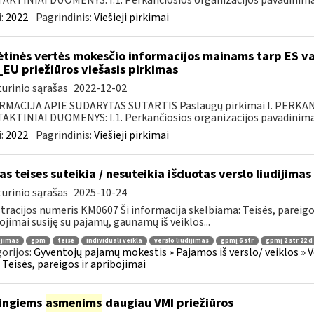
KTINIAI DUOMENYS: I.1. Perkančiosios organizacijos pavadinimas
:
2022
Pagrindinis:
Viešieji pirkimai
ėtinės vertės mokesčio informacijos mainams tarp ES va
_EU priežiūros viešasis pirkimas
urinio sąrašas
2022-12-02
RMACIJA APIE SUDARYTAS SUTARTIS Paslaugų pirkimai I. PERK
KTINIAI DUOMENYS: I.1. Perkančiosios organizacijos pavadinimas
:
2022
Pagrindinis:
Viešieji pirkimai
as teises suteikia / nesuteikia išduotas verslo liudijimas
urinio sąrašas
2025-10-24
tracijos numeris KM0607 Ši informacija skelbiama: Teisės, pareig
ojimai susiję su pajamų, gaunamų iš veiklos...
ojimas
gpm
teisė
individuali veikla
verslo liudijimas
gpmį 6 str
gpmį 2 str 22 d
orijos:
Gyventojų pajamų mokestis » Pajamos iš verslo/ veiklos » V
 » Teisės, pareigos ir apribojimai
ingiems
asmenims
daugiau VMI priežiūros