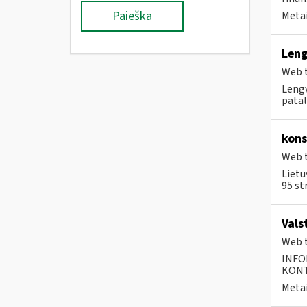
Paieška
Metai
Leng
Web t
Lengv
patal
kons
Web t
Lietu
95 st
Vals
Web t
INFO
KONTA
Metai