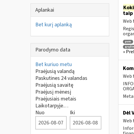
Kok
Aplankai
taip
Web t
Bet kurį aplanką
Regis
orga
pvm
grąži
Parodymo data
» Pre
Bet kuriuo metu
Komp
Praėjusią valandą
Web t
Paskutines 24 valandas
INFO
Praėjusią savaitę
ORGA
Praėjusį mėnesį
Metai
Praėjusiais metais
Laikotarpyje…
Nuo
Iki
Dėl 
Web t
Infor
finans