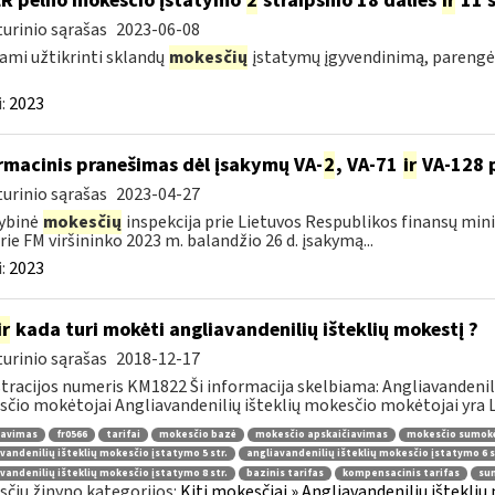
LR pelno mokesčio įstatymo
2
straipsnio 18 dalies
ir
11 s
urinio sąrašas
2023-06-08
ami užtikrinti sklandų
mokesčių
įstatymų įgyvendinimą, pareng
:
2023
rmacinis pranešimas dėl įsakymų VA-
2
, VA-71
ir
VA-128 
urinio sąrašas
2023-04-27
ybinė
mokesčių
inspekcija prie Lietuvos Respublikos finansų mini
rie FM viršininko 2023 m. balandžio 26 d. įsakymą...
:
2023
ir
kada turi mokėti angliavandenilių išteklių mokestį ?
urinio sąrašas
2018-12-17
tracijos numeris KM1822 Ši informacija skelbiama: Angliavandeni
čio mokėtojai Angliavandenilių išteklių mokesčio mokėtojai yra Li
ravimas
fr0566
tarifai
mokesčio bazė
mokesčio apskaičiavimas
mokesčio sumok
vandenilių išteklių mokesčio įstatymo 5 str.
angliavandenilių išteklių mokesčio įstatymo 6 s
vandenilių išteklių mokesčio įstatymo 8 str.
bazinis tarifas
kompensacinis tarifas
su
čių žinyno kategorijos:
Kiti mokesčiai » Angliavandenilių išteklių 