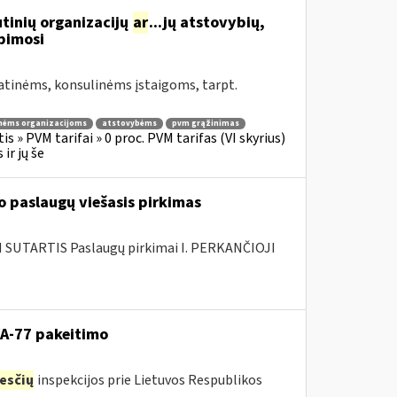
tinių organizacijų
ar
...jų atstovybių,
ipimosi
atinėms, konsulinėms įstaigoms, tarpt.
nėms organizacijoms
atstovybėms
pvm grąžinimas
s » PVM tarifai » 0 proc. PVM tarifas (VI skyrius)
ir jų še
 paslaugų viešasis pirkimas
SUTARTIS Paslaugų pirkimai I. PERKANČIOJI
VA-77 pakeitimo
esčių
inspekcijos prie Lietuvos Respublikos