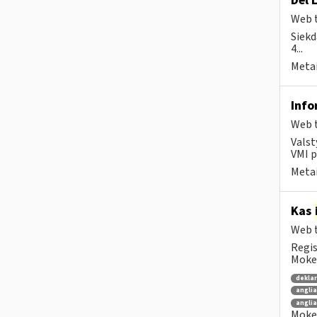
Dėl 
Web t
Siekd
4...
Metai
Info
Web t
Valst
VMI p
Metai
Kas
Web t
Regis
Mokes
dekla
anglia
anglia
Mokes