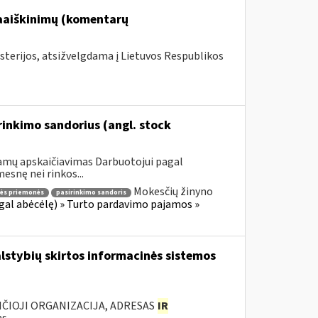
paaiškinimų (komentarų
sterijos, atsižvelgdama į Lietuvos Respublikos
inkimo sandorius (angl. stock
jamų apskaičiavimas Darbuotojui pagal
esnę nei rinkos...
Mokesčių žinyno
nės priemonės
pasirinkimo sandoris
gal abėcėlę) » Turto pardavimo pajamos »
lstybių skirtos informacinės sistemos
ANČIOJI ORGANIZACIJA, ADRESAS
IR