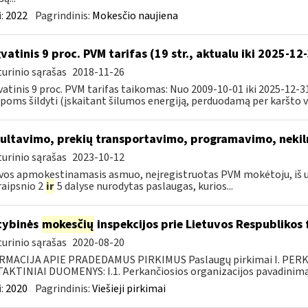
:
2022
Pagrindinis:
Mokesčio naujiena
vatinis 9 proc. PVM tarifas (19 str., aktualu iki 2025-12
urinio sąrašas
2018-11-26
atinis 9 proc. PVM tarifas taikomas: Nuo 2009-10-01 iki 2025-12-
poms šildyti (įskaitant šilumos energiją, perduodamą per karšto v
ultavimo, prekių transportavimo, programavimo, neki
urinio sąrašas
2023-10-12
vos apmokestinamasis asmuo, neįregistruotas PVM mokėtoju, iš 
raipsnio 2
ir
5 dalyse nurodytas paslaugas, kurios...
tybinės
mokesčių
inspekcijos prie Lietuvos Respublikos
urinio sąrašas
2020-08-20
RMACIJA APIE PRADEDAMUS PIRKIMUS Paslaugų pirkimai I. PER
KTINIAI DUOMENYS: I.1. Perkančiosios organizacijos pavadinimas
:
2020
Pagrindinis:
Viešieji pirkimai