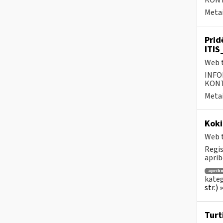
KONTA
Metai
Prid
ITIS
Web t
INFO
KONTA
Metai
Koki
Web t
Regis
aprib
aprib
kateg
str.)
Turt