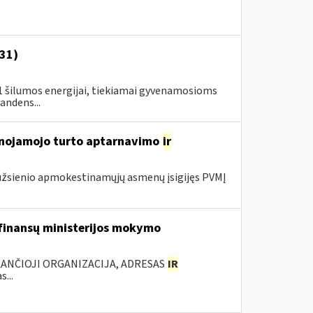
-31)
31 šilumos energijai, tiekiamai gyvenamosioms
andens...
lnojamojo turto aptarnavimo
ir
užsienio apmokestinamųjų asmenų įsigijęs PVMĮ
 finansų ministerijos mokymo
KANČIOJI ORGANIZACIJA, ADRESAS
IR
...