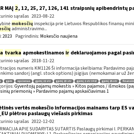
LR MAĮ
2
, 12, 25, 27, 126, 141 straipsnių apibendrintų 
urinio sąrašas
2023-08-22
ybinė
mokesčių
inspekcija prie Lietuvos Respublikos finansų mini
sčių
administravimo...
:
2023
Pagrindinis:
Mokesčio naujiena
ia
tvarka
apmokestinamos
ir
deklaruojamos pagal pasir
urinio sąrašas
2018-11-22
tracijos numeris KM1126 Ši informacija skelbiama: Pardavimo pa
inkimo sandorį (angl. stock options) įsigijus (nemokamai ar už žem
s
gpm
opcionas
gpmį 22 str
gpmį 23 str
gpmį 2 str 34 d
gpmį 25 str
finansi
orijos:
Gyventojų pajamų mokestis » Kitos pajamos / išmokos (pa
sinių priemonių » Pardavimo pajamų apskaičiavimas 1
ėtinės vertės mokesčio informacijos mainams tarp ES va
_EU plėtros paslaugų viešasis pirkimas
urinio sąrašas
2022-12-02
RMACIJA APIE SUDARYTAS SUTARTIS Paslaugų pirkimai I. PERK