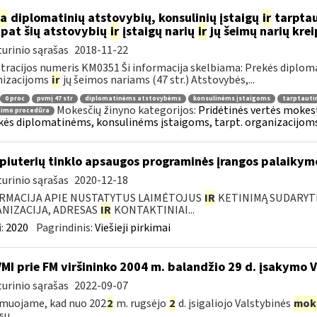
ia
diplomatinių atstovybių, konsulinių įstaigų
ir
tarptau
 pat šių atstovybių
ir
įstaigų narių
ir
jų šeimų narių kre
urinio sąrašas
2018-11-22
tracijos numeris KM0351 Ši informacija skelbiama: Prekės diplom
nizacijoms
ir
jų šeimos nariams (47 str.) Atstovybės,...
0 proc
pvmį 47 str
diplomatinėms atstovybėms
konsulinėms įstaigoms
tarptauti
Mokesčių žinyno kategorijos:
Pridėtinės vertės mokesti
nimo procedūra
kės diplomatinėms, konsulinėms įstaigoms, tarpt. organizacijoms 
iuterių tinklo apsaugos programinės įrangos palaikymo
urinio sąrašas
2020-12-18
RMACIJA APIE NUSTATYTUS LAIMĖTOJUS
IR
KETINIMĄ SUDARYTI 
NIZACIJA, ADRESAS
IR
KONTAKTINIAI...
:
2020
Pagrindinis:
Viešieji pirkimai
VMI prie FM viršininko 2004 m. balandžio 29 d. įsakymo 
urinio sąrašas
2022-09-07
muojame, kad nuo 202
2
m. rugsėjo
2
d. įsigaliojo Valstybinės
mok
ų...