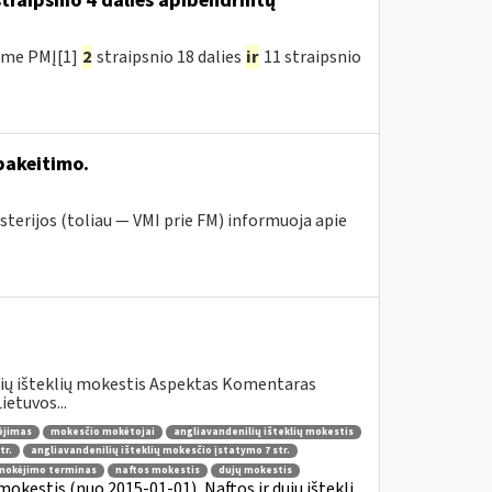
traipsnio 4 dalies apibendrintų
ėme PMĮ[1]
2
straipsnio 18 dalies
ir
11 straipsnio
pakeitimo.
sterijos (toliau ― VMI prie FM) informuoja apie
lių išteklių mokestis Aspektas Komentaras
etuvos...
ėjimas
mokesčio mokėtojai
angliavandenilių išteklių mokestis
tr.
angliavandenilių išteklių mokesčio įstatymo 7 str.
mokėjimo terminas
naftos mokestis
dujų mokestis
mokestis (nuo 2015-01-01), Naftos ir dujų ištekli