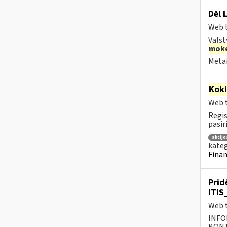
Dėl 
Web t
Valst
moke
Metai
Kok
Web t
Regis
pasir
akcijo
kateg
Finan
Prid
ITIS
Web t
INFO