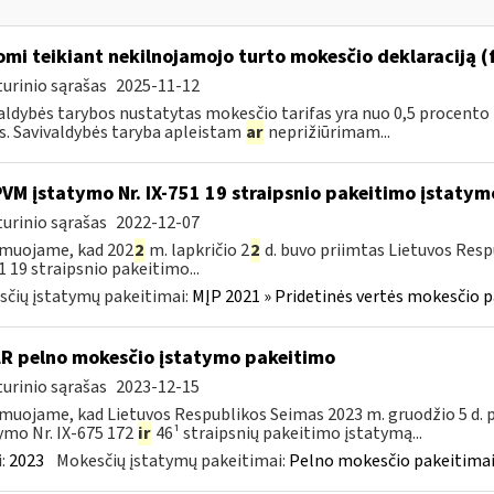
omi teikiant nekilnojamojo turto mokesčio deklaraciją 
urinio sąrašas
2025-11-12
aldybės tarybos nustatytas mokesčio tarifas yra nuo 0,5 procento
s. Savivaldybės taryba apleistam
ar
neprižiūrimam...
PVM įstatymo Nr. IX-751 19 straipsnio pakeitimo įstatym
urinio sąrašas
2022-12-07
rmuojame, kad 202
2
m. lapkričio 2
2
d. buvo priimtas Lietuvos Resp
1 19 straipsnio pakeitimo...
čių įstatymų pakeitimai:
MĮP 2021 » Pridetinės vertės mokesčio p
LR pelno mokesčio įstatymo pakeitimo
urinio sąrašas
2023-12-15
muojame, kad Lietuvos Respublikos Seimas 2023 m. gruodžio 5 d.
ymo Nr. IX-675 172
ir
46¹ straipsnių pakeitimo įstatymą...
:
2023
Mokesčių įstatymų pakeitimai:
Pelno mokesčio pakeitimai