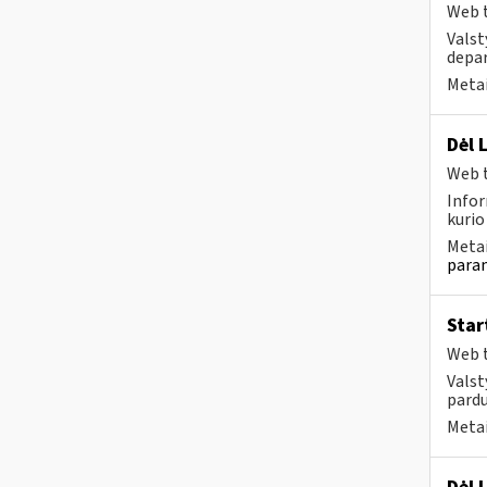
Web t
Valst
depar
Metai
Dėl 
Web t
Infor
kurio
Metai
param
Star
Web t
Valst
pard
Metai