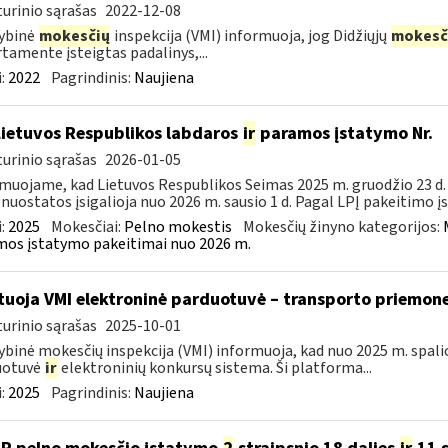
urinio sąrašas
2022-12-08
ybinė
mokesčių
inspekcija (VMI) informuoja, jog Didžiųjų
mokesč
tamente įsteigtas padalinys,...
:
2022
Pagrindinis:
Naujiena
Lietuvos Respublikos labdaros
ir
paramos įstatymo Nr.
urinio sąrašas
2026-01-05
muojame, kad Lietuvos Respublikos Seimas 2025 m. gruodžio 23 d. 
 nuostatos įsigalioja nuo 2026 m. sausio 1 d. Pagal LPĮ pakeitimo į
:
2025
Mokesčiai:
Pelno mokestis
Mokesčių žinyno kategorijos:
os įstatymo pakeitimai nuo 2026 m.
tuoja VMI elektroninė parduotuvė – transporto priemones
urinio sąrašas
2025-10-01
ybinė mokesčių inspekcija (VMI) informuoja, kad nuo 2025 m. spalio
uotuvė
ir
elektroninių konkursų sistema. Ši platforma...
:
2025
Pagrindinis:
Naujiena