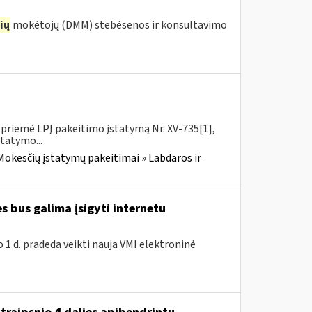
ių
mokėtojų (DMM) stebėsenos ir konsultavimo
priėmė LPĮ pakeitimo įstatymą Nr. XV-735[1],
statymo...
Mokesčių įstatymų pakeitimai » Labdaros ir
 bus galima įsigyti internetu
 1 d. pradeda veikti nauja VMI elektroninė