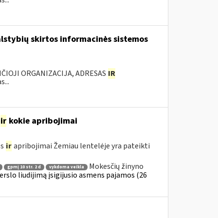
...
lstybių skirtos informacinės sistemos
ANČIOJI ORGANIZACIJA, ADRESAS
IR
...
ir
kokie apribojimai
os
ir
apribojimai Žemiau lentelėje yra pateikti
Mokesčių žinyno
gpmį 10 str. 2 d
vykdoma veikla
erslo liudijimą įsigijusio asmens pajamos (26