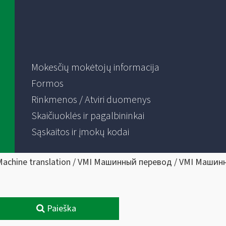
Mokesčių mokėtojų informacija
Formos
Rinkmenos / Atviri duomenys
Skaičiuoklės ir pagalbininkai
Sąskaitos ir įmokų kodai
Machine translation / VMI Машинный перевод / VMI Машин
Paieška