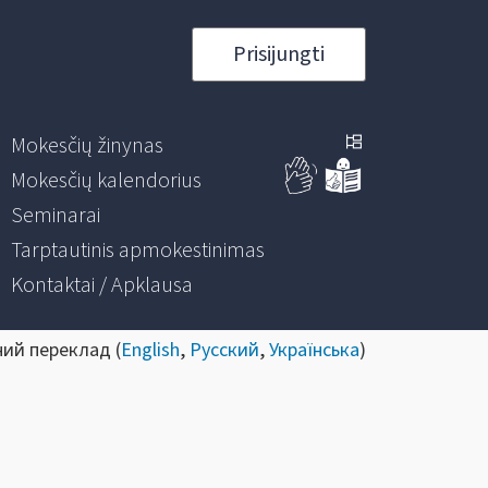
Prisijungti
Mokesčių žinynas
Mokesčių kalendorius
Seminarai
Tarptautinis apmokestinimas
Kontaktai / Apklausa
ний переклад (
English
,
Русский
,
Українська
)