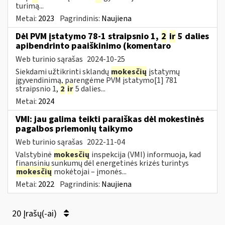
turimą...
Metai:
2023
Pagrindinis:
Naujiena
Dėl PVM įstatymo 78-1 straipsnio 1,
2
ir
5 dalies
apibendrinto paaiškinimo (komentaro
Web turinio sąrašas
2024-10-25
Siekdami užtikrinti sklandų
mokesčių
įstatymų
įgyvendinimą, parengėme PVM įstatymo[1] 781
straipsnio 1,
2
ir
5 dalies...
Metai:
2024
VMI: jau galima teikti paraiškas dėl mokestinės
pagalbos priemonių taikymo
Web turinio sąrašas
2022-11-04
Valstybinė
mokesčių
inspekcija (VMI) informuoja, kad
finansinių sunkumų dėl energetinės krizės turintys
mokesčių
mokėtojai – įmonės...
Metai:
2022
Pagrindinis:
Naujiena
20 Įrašų(-ai)