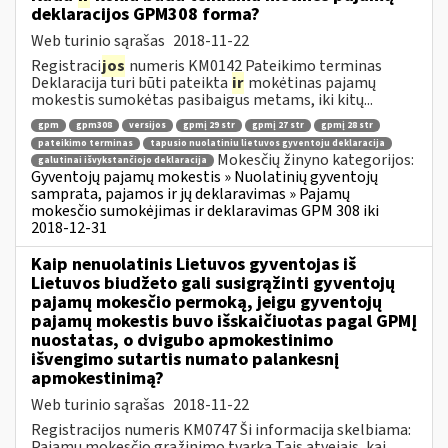
deklaracijos GPM308 forma?
Web turinio sąrašas
2018-11-22
Registraci
jos
numeris KM0142 Pateikimo terminas
Deklaracija turi būti pateikta
ir
mokėtinas pajamų
mokestis sumokėtas pasibaigus metams, iki kitų...
gpm
gpm308
versijos
gpmį 29 str
gpmį 27 str
gpmį 28 str
pateikimo terminas
tapusio nuolatiniu lietuvos gyventoju deklaracija
Mokesčių žinyno kategorijos:
galutinai išvykstančiojo deklaracija
Gyventojų pajamų mokestis » Nuolatinių gyventojų
samprata, pajamos ir jų deklaravimas » Pajamų
mokesčio sumokėjimas ir deklaravimas GPM 308 iki
2018-12-31
Kaip nenuolatinis Lietuvos gyventojas iš
Lietuvos biudžeto gali susigrąžinti gyventojų
pajamų mokesčio permoką, jeigu gyventojų
pajamų mokestis buvo išskaičiuotas pagal GPMĮ
nuostatas, o dvigubo apmokestinimo
išvengimo sutartis numato palankesnį
apmokestinimą?
Web turinio sąrašas
2018-11-22
Registracijos numeris KM0747 Ši informacija skelbiama:
Pajamų mokesčio grąžinimo tvarka Tais atvejais, kai