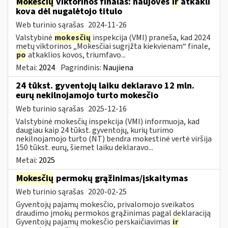
Mokesčių
viktorinos finalas: naujovės
ir
atkakli
kova dėl nugalėtojo titulo
Web turinio sąrašas
2024-11-26
Valstybinė
mokesčių
inspekcija (VMI) praneša, kad 2024
metų viktorinos „Mokesčiai sugrįžta kiekvienam“ finale,
po
atkaklios kovos, triumfavo...
Metai:
2024
Pagrindinis:
Naujiena
24 tūkst. gyventojų laiku deklaravo 12 mln.
eurų nekilnojamojo turto mokesčio
Web turinio sąrašas
2025-12-16
Valstybinė mokesčių inspekcija (VMI) informuoja, kad
daugiau kaip 24 tūkst. gyventojų, kurių turimo
nekilnojamojo turto (NT) bendra mokestinė vertė viršija
150 tūkst. eurų, šiemet laiku deklaravo...
Metai:
2025
Mokesčių
permokų grąžinimas/įskaitymas
Web turinio sąrašas
2020-02-25
Gyventojų pajamų mokesčio, privalomojo sveikatos
draudimo įmokų permokos grąžinimas pagal deklaraciją
Gyventojų pajamų mokesčio perskaičiavimas
ir