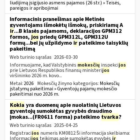
liudijimą įsigijusio asmens pajamos (26 str.) » Teisės,
pareigos ir apribojimai
Informacinis pranešimas apie Metinės
gyventojams išmokėtų išmokų, priskiriamų A
ir
...B klasės pajamoms, deklaracijos GPM312
formos,
jos
priedų GPM312L, GPM312U
formų...bei jų užpildymo
ir
pateikimo taisyklių
pakeitimą
Web turinio sąrašas
2026-03-30
Informuojame, kad Valstybinės
mokesčių
inspekci
jos
prie Lietuvos Respublikos finansų ministeri
jos
viršininko 2026 m. kovo...
Metai:
2026
Mokesčių žinyno kategorijos:
Mokesčių
įstatymų pakeitimai » Gyventojų pajamų mokesčio
pakeitimai nuo 2026 m.
Kokia
yra duomenų apie nuolatinių Lietuvos
gyventojų sumokėtas gyvybės draudimo
įmokas...(FR0611 forma) pateikimo
tvarka
?
Web turinio sąrašas
2025-04-25
Registraci
jos
numeris KM0812 Ši informacija skelbiama:
Informaci
jos
teikimas apie sumokėtas gyvybės
ir