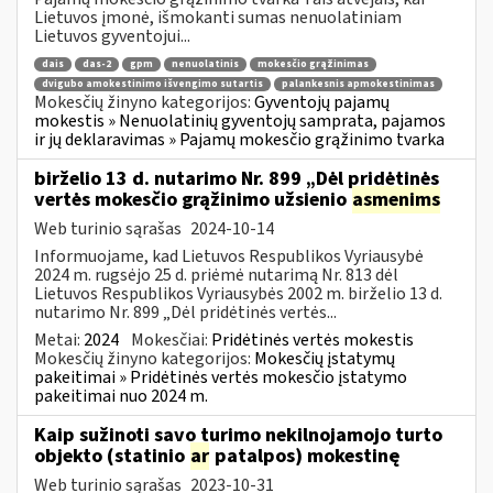
Lietuvos įmonė, išmokanti sumas nenuolatiniam
Lietuvos gyventojui...
dais
das-2
gpm
nenuolatinis
mokesčio grąžinimas
dvigubo amokestinimo išvengimo sutartis
palankesnis apmokestinimas
Mokesčių žinyno kategorijos:
Gyventojų pajamų
mokestis » Nenuolatinių gyventojų samprata, pajamos
ir jų deklaravimas » Pajamų mokesčio grąžinimo tvarka
birželio 13 d. nutarimo Nr. 899 „Dėl pridėtinės
vertės mokesčio grąžinimo užsienio
asmenims
Web turinio sąrašas
2024-10-14
Informuojame, kad Lietuvos Respublikos Vyriausybė
2024 m. rugsėjo 25 d. priėmė nutarimą Nr. 813 dėl
Lietuvos Respublikos Vyriausybės 2002 m. birželio 13 d.
nutarimo Nr. 899 „Dėl pridėtinės vertės...
Metai:
2024
Mokesčiai:
Pridėtinės vertės mokestis
Mokesčių žinyno kategorijos:
Mokesčių įstatymų
pakeitimai » Pridėtinės vertės mokesčio įstatymo
pakeitimai nuo 2024 m.
Kaip sužinoti savo turimo nekilnojamojo turto
objekto (statinio
ar
patalpos) mokestinę
Web turinio sąrašas
2023-10-31