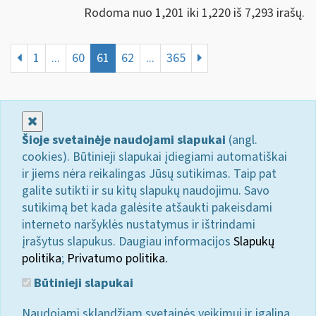
Rodoma nuo 1,201 iki 1,220 iš 7,293 irašų.
1
...
60
61
62
...
365
Uždaryti
Šioje svetainėje naudojami slapukai
(angl.
cookies). Būtinieji slapukai įdiegiami automatiškai
ir jiems nėra reikalingas Jūsų sutikimas. Taip pat
galite sutikti ir su kitų slapukų naudojimu. Savo
sutikimą bet kada galėsite atšaukti pakeisdami
interneto naršyklės nustatymus ir ištrindami
įrašytus slapukus. Daugiau informacijos
Slapukų
politika
;
Privatumo politika.
Būtinieji slapukai
Naudojami sklandžiam svetainės veikimui ir įgalina