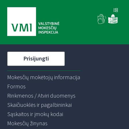
Prisijungti
Mokesčių mokėtojų informacija
Formos
Rinkmenos / Atviri duomenys
Skaičiuoklės ir pagalbininkai
Sąskaitos ir įmokų kodai
Mokesčių žinynas