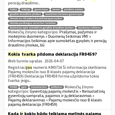
pensijų draudimo...
fr0611
fr0611p
gyventojas
įmonė
juridinis asmuo
gyvybės draudimo įmokos
nuolatinis lietuvos gyventojas
išmoka ne tik įvykus draudžiamajam įvykiui
išmoka pasibaigus sutarties terminui
duomenys apie sumokėtas gyvybės draudimo įmokas
duomenų teikimas
Mokesčių žinyno kategorijos:
Prašymai, pažymos ir
mokėjimo duomenys » Duomenų teikimas VMI »
Informacijos teikimas apie sumokėtas gyvybės ir pensijų
draudimo įmokas, bū
Kokia
tvarka
pildoma deklaracija FR0459?
Web turinio sąrašas
2026-04-07
Registraci
jos
numeris KM0716 Ši informacija skelbiama:
Pajamų mokesčio nuo B klasės pajamų deklaracija
(FR0459) Deklaracija FR0459 forma užpildoma tokia
tvarka: jeigu...
Mokesčių žinyno
fr0459
gpm
nenuolatinis
pildymas
kategorijos:
Gyventojų pajamų mokestis » Nenuolatinių
gyventojų samprata, pajamos ir jų deklaravimas »
Pajamų deklaravimas » Pajamų mokesčio nuo B klasės
pajamų deklaracija (FR0459)
Kada
ir
kokiu būdu teikiama metinės pajamų