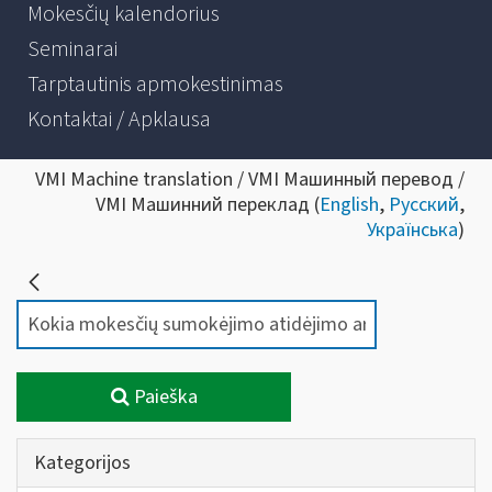
Mokesčių kalendorius
Seminarai
Tarptautinis apmokestinimas
Kontaktai / Apklausa
VMI Machine translation / VMI Машинный перевод /
VMI Машинний переклад (
English
,
Русский
,
Українська
)
Paieška
Kategorijos