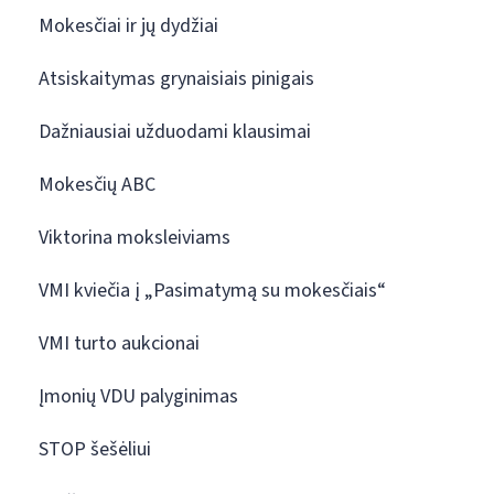
Mokesčiai ir jų dydžiai
Atsiskaitymas grynaisiais pinigais
Dažniausiai užduodami klausimai
Mokesčių ABC
Viktorina moksleiviams
VMI kviečia į „Pasimatymą su mokesčiais“
VMI turto aukcionai
Įmonių VDU palyginimas
STOP šešėliui