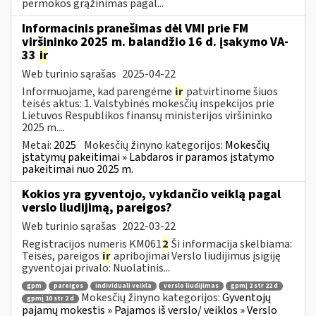
permokos grąžinimas pagal...
Informacinis pranešimas dėl VMI prie FM
viršininko 2025 m. balandžio 16 d. įsakymo VA-
33
ir
Web turinio sąrašas
2025-04-22
Informuojame, kad parengėme
ir
patvirtinome šiuos
teisės aktus: 1. Valstybinės mokesčių inspekcijos prie
Lietuvos Respublikos finansų ministerijos viršininko
2025 m....
Metai:
2025
Mokesčių žinyno kategorijos:
Mokesčių
įstatymų pakeitimai » Labdaros ir paramos įstatymo
pakeitimai nuo 2025 m.
Kokios yra gyventojo, vykdančio veiklą pagal
verslo liudijimą, pareigos?
Web turinio sąrašas
2022-03-22
Registracijos numeris KM061
2
Ši informacija skelbiama:
Teisės, pareigos
ir
apribojimai Verslo liudijimus įsigiję
gyventojai privalo: Nuolatinis...
gpm
pareigos
individuali veikla
verslo liudijimas
gpmį 2 str 22 d
Mokesčių žinyno kategorijos:
Gyventojų
gpmį 10 str 2 d
pajamų mokestis » Pajamos iš verslo/ veiklos » Verslo