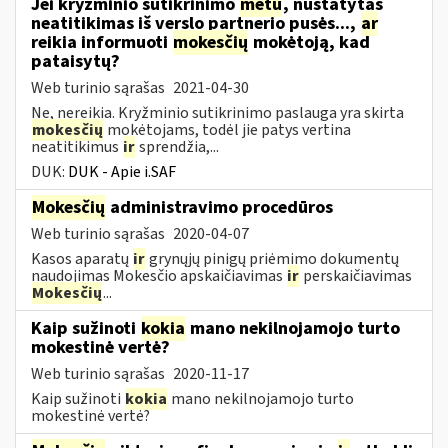
Jei kryžminio sutikrinimo
metu
, nustatytas
neatitikimas iš verslo partnerio pusės...,
ar
reikia informuoti
mokesčių
mokėtoją, kad
pataisytų?
Web turinio sąrašas
2021-04-30
Ne, nereikia. Kryžminio sutikrinimo paslauga yra skirta
mokesčių
mokėtojams, todėl jie patys vertina
neatitikimus
ir
sprendžia,...
DUK:
DUK - Apie i.SAF
Mokesčių
administravimo procedūros
Web turinio sąrašas
2020-04-07
Kasos aparatų
ir
grynųjų pinigų priėmimo dokumentų
naudojimas Mokesčio apskaičiavimas
ir
perskaičiavimas
Mokesčių
...
Kaip sužinoti
kokia
mano nekilnojamojo turto
mokestinė vertė?
Web turinio sąrašas
2020-11-17
Kaip sužinoti
kokia
mano nekilnojamojo turto
mokestinė vertė?