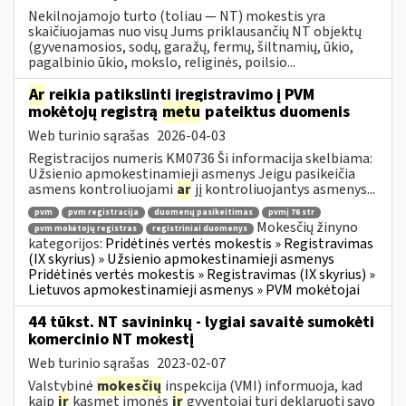
Nekilnojamojo turto (toliau ― NT) mokestis yra
skaičiuojamas nuo visų Jums priklausančių NT objektų
(gyvenamosios, sodų, garažų, fermų, šiltnamių, ūkio,
pagalbinio ūkio, mokslo, religinės, poilsio...
Ar
reikia patikslinti įregistravimo į PVM
mokėtojų registrą
metu
pateiktus duomenis
Web turinio sąrašas
2026-04-03
Registracijos numeris KM0736 Ši informacija skelbiama:
Užsienio apmokestinamieji asmenys Jeigu pasikeičia
asmens kontroliuojami
ar
jį kontroliuojantys asmenys...
pvm
pvm registracija
duomenų pasikeitimas
pvmį 76 str
Mokesčių žinyno
pvm mokėtojų registras
registriniai duomenys
kategorijos:
Pridėtinės vertės mokestis » Registravimas
(IX skyrius) » Užsienio apmokestinamieji asmenys
Pridėtinės vertės mokestis » Registravimas (IX skyrius) »
Lietuvos apmokestinamieji asmenys » PVM mokėtojai
44 tūkst. NT savininkų - lygiai savaitė sumokėti
komercinio NT mokestį
Web turinio sąrašas
2023-02-07
Valstybinė
mokesčių
inspekcija (VMI) informuoja, kad
kaip
ir
kasmet įmonės
ir
gyventojai turi deklaruoti savo