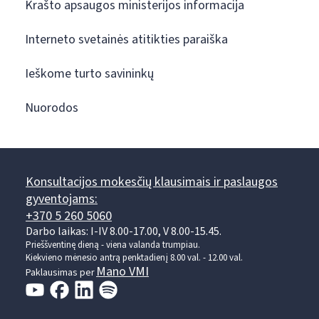
Krašto apsaugos ministerijos informacija
Interneto svetainės atitikties paraiška
Ieškome turto savininkų
Nuorodos
Konsultacijos mokesčių klausimais ir paslaugos
gyventojams:
+370 5 260 5060
Darbo laikas: I-IV 8.00-17.00, V 8.00-15.45.
Prieššventinę dieną - viena valanda trumpiau.
Kiekvieno mėnesio antrą penktadienį 8.00 val. - 12.00 val.
Mano VMI
Paklausimas per