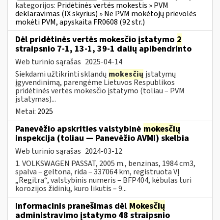
kategorijos:
Pridėtinės vertės mokestis » PVM
deklaravimas (IX skyrius) » Ne PVM mokėtojų prievolės
mokėti PVM, apyskaita FR0608 (92 str.)
Dėl pridėtinės vertės mokesčio įstatymo
2
straipsnio 7-1, 13-1, 39-1 dalių apibendrinto
Web turinio sąrašas
2025-04-14
Siekdami užtikrinti sklandų
mokesčių
įstatymų
įgyvendinimą, parengėme Lietuvos Respublikos
pridėtinės vertės mokesčio įstatymo (toliau – PVM
įstatymas)...
Metai:
2025
Panevėžio apskrities valstybinė
mokesčių
inspekcija (toliau — Panevėžio AVMI) skelbia
Web turinio sąrašas
2024-03-12
1. VOLKSWAGEN PASSAT, 2005 m., benzinas, 1984 cm3,
spalva – geltona, rida – 337064 km, registruota VĮ
„Regitra“, valstybinis numeris – BFP404, kėbulas turi
korozijos židinių, kuro likutis – 9...
Informacinis pranešimas dėl
Mokesčių
administravimo įstatymo 48 straipsnio