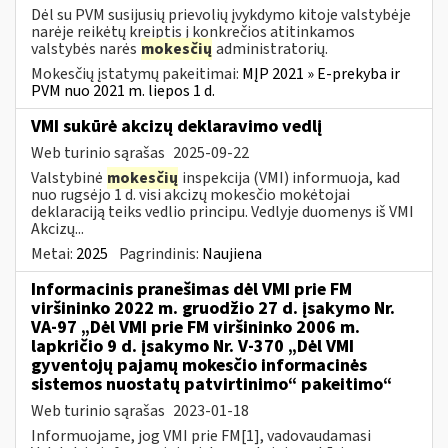
Dėl su PVM susijusių prievolių įvykdymo kitoje valstybėje
narėje reikėtų kreiptis į konkrečios atitinkamos
valstybės narės
mokesčių
administratorių.
Mokesčių įstatymų pakeitimai:
MĮP 2021 » E-prekyba ir
PVM nuo 2021 m. liepos 1 d.
VMI sukūrė akcizų deklaravimo vedlį
Web turinio sąrašas
2025-09-22
Valstybinė
mokesčių
inspekcija (VMI) informuoja, kad
nuo rugsėjo 1 d. visi akcizų mokesčio mokėtojai
deklaraciją teiks vedlio principu. Vedlyje duomenys iš VMI
Akcizų...
Metai:
2025
Pagrindinis:
Naujiena
Informacinis pranešimas dėl VMI prie FM
viršininko 2022 m. gruodžio 27 d. įsakymo Nr.
VA-97 „Dėl VMI prie FM viršininko 2006 m.
lapkričio 9 d. įsakymo Nr. V-370 „Dėl VMI
gyventojų pajamų mokesčio informacinės
sistemos nuostatų patvirtinimo“ pakeitimo“
Web turinio sąrašas
2023-01-18
Informuojame, jog VMI prie FM[1], vadovaudamasi