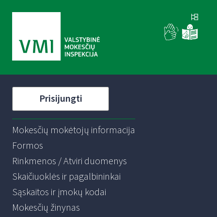
Prisijungti
Mokesčių mokėtojų informacija
Formos
Rinkmenos / Atviri duomenys
Skaičiuoklės ir pagalbininkai
Sąskaitos ir įmokų kodai
Mokesčių žinynas