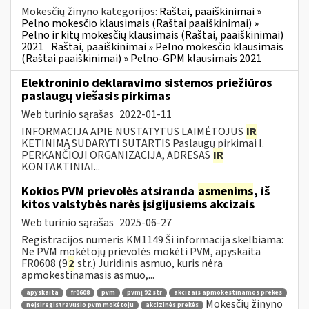
Mokesčių žinyno kategorijos:
Raštai, paaiškinimai »
Pelno mokesčio klausimais (Raštai paaiškinimai) »
Pelno ir kitų mokesčių klausimais (Raštai, paaiškinimai)
2021
Raštai, paaiškinimai » Pelno mokesčio klausimais
(Raštai paaiškinimai) » Pelno-GPM klausimais 2021
Elektroninio deklaravimo sistemos priežiūros
paslaugų viešasis pirkimas
Web turinio sąrašas
2022-01-11
INFORMACIJA APIE NUSTATYTUS LAIMĖTOJUS
IR
KETINIMĄ SUDARYTI SUTARTIS Paslaugų pirkimai I.
PERKANČIOJI ORGANIZACIJA, ADRESAS
IR
KONTAKTINIAI...
Kokios PVM prievolės atsiranda
asmenims
, iš
kitos valstybės narės įsigijusiems akcizais
Web turinio sąrašas
2025-06-27
Registracijos numeris KM1149 Ši informacija skelbiama:
Ne PVM mokėtojų prievolės mokėti PVM, apyskaita
FR0608 (9
2
str.) Juridinis asmuo, kuris nėra
apmokestinamasis asmuo,...
apyskaita
fr0608
pvm
pvmį 92 str
akcizais apmokestinamos prekės
Mokesčių žinyno
neįsiregistravusio pvm mokėtoju
akcizinės prekės