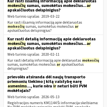
Kur rasti išsamią informaciją apie deklaruotas
mokesčių
sumas, sumokėtus mokesčius...
ar
apskaičiuotus delspinigius?
Web turinio sąrašas
2019-03-22
Kur rasti išsamią informaciją apie deklaruotas
mokesčių
sumas, sumokėtus mokesčius
ar
apskaičiuotus delspinigius?
Kur rasti detalią informaciją apie deklaruotas
mokesčių
sumas, sumokėtus mokesčius...
ar
apskaičiuotus delspinigius?
Web turinio sąrašas
2020-02-11
Kur rasti detalią informaciją apie deklaruotas
mokesčių
sumas, sumokėtus mokesčius
ar
apskaičiuotus
delspinigius?
prievolės atsiranda dėl naujų transporto
priemonių tiekimo į kitą valstybę narę
asmenims
..., kurie nėra
ir
neturi būti PVM
mokėtojais?
Web turinio sąrašas
2026-05-13
Registracijos numeris KM1144 Ši informacija skelbiama:
Ne PVM mokėtojų prievolės mokėti PVM, apyskaita