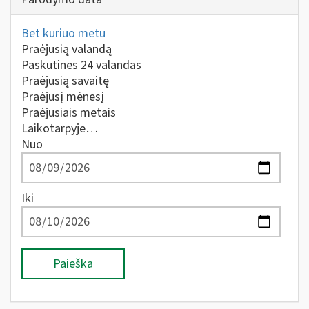
Bet kuriuo metu
Praėjusią valandą
Paskutines 24 valandas
Praėjusią savaitę
Praėjusį mėnesį
Praėjusiais metais
Laikotarpyje…
Nuo
Iki
Paieška