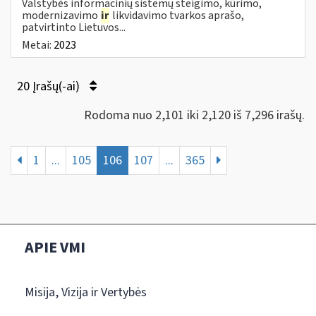
Valstybės informacinių sistemų steigimo, kūrimo,
modernizavimo
ir
likvidavimo tvarkos aprašo,
patvirtinto Lietuvos...
Metai:
2023
20 Įrašų(-ai)
Rodoma nuo 2,101 iki 2,120 iš 7,296 irašų.
1
...
105
106
107
...
365
APIE VMI
Misija, Vizija ir Vertybės