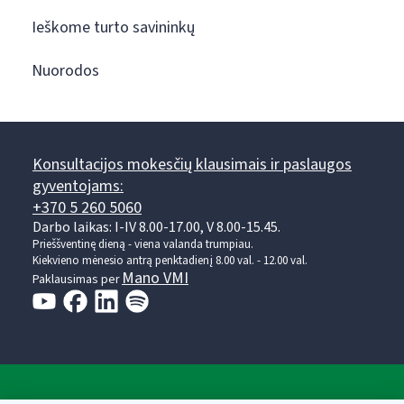
Ieškome turto savininkų
Nuorodos
Konsultacijos mokesčių klausimais ir paslaugos
gyventojams:
+370 5 260 5060
Darbo laikas: I-IV 8.00-17.00, V 8.00-15.45.
Prieššventinę dieną - viena valanda trumpiau.
Kiekvieno mėnesio antrą penktadienį 8.00 val. - 12.00 val.
Mano VMI
Paklausimas per