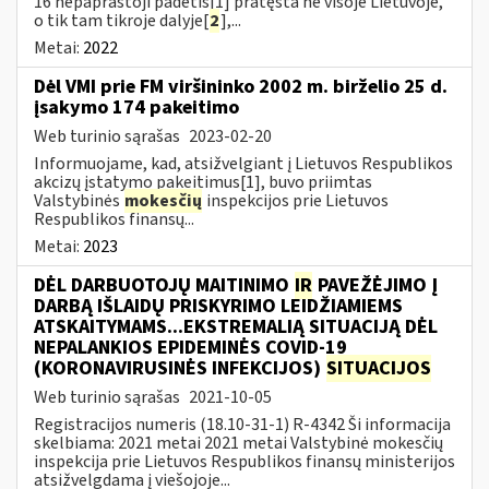
16 nepaprastoji padėtis[1] pratęsta ne visoje Lietuvoje,
o tik tam tikroje dalyje[
2
],...
Metai:
2022
Dėl VMI prie FM viršininko 2002 m. birželio 25 d.
įsakymo 174 pakeitimo
Web turinio sąrašas
2023-02-20
Informuojame, kad, atsižvelgiant į Lietuvos Respublikos
akcizų įstatymo pakeitimus[1], buvo priimtas
Valstybinės
mokesčių
inspekcijos prie Lietuvos
Respublikos finansų...
Metai:
2023
DĖL DARBUOTOJŲ MAITINIMO
IR
PAVEŽĖJIMO Į
DARBĄ IŠLAIDŲ PRISKYRIMO LEIDŽIAMIEMS
ATSKAITYMAMS...EKSTREMALIĄ SITUACIJĄ DĖL
NEPALANKIOS EPIDEMINĖS COVID-19
(KORONAVIRUSINĖS INFEKCIJOS)
SITUACIJOS
Web turinio sąrašas
2021-10-05
Registracijos numeris (18.10-31-1) R-4342 Ši informacija
skelbiama: 2021 metai 2021 metai Valstybinė mokesčių
inspekcija prie Lietuvos Respublikos finansų ministerijos
atsižvelgdama į viešojoje...