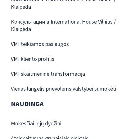
Klaipėda
Консультации в International House Vilnius /
Klaipėda
VMI teikiamos paslaugos
VMI kliento profilis
VMI skaitmeninė transformacija
Vienas langelis prievolėms valstybei sumokėti
NAUDINGA
Mokesčiai ir jų dydžiai
Atsiskaitymas grynaisiais pinigais