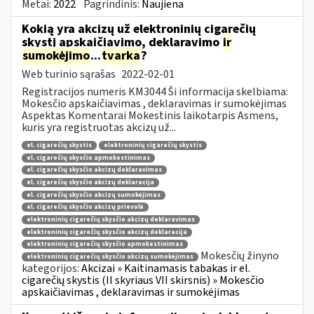
Metai:
2022
Pagrindinis:
Naujiena
Kokią yra akcizų už elektroninių cigarečių
skystį apskaičiavimo, deklaravimo
ir
sumokėjimo
...
tvarka
?
Web turinio sąrašas
2022-02-01
Registracijos numeris KM3044 Ši informacija skelbiama:
Mokesčio apskaičiavimas , deklaravimas ir sumokėjimas
Aspektas Komentarai Mokestinis laikotarpis Asmens,
kuris yra registruotas akcizų už...
el. cigarečių skystis
elektroninių cigarečių skystis
el. cigarečių skysčio apmokestinimas
el. cigarečių skysčio akcizų deklaravimas
el. cigarečių skysčio akcizų deklaracija
el. cigarečių skysčio akcizų sumokėjimas
el. cigarečių skysčio akcizų prievolė
elektroninių cigarečių skysčio akcizų deklaravimas
elektroninių cigarečių skysčio akcizų deklaracija
elektroninių cigarečių skysčio apmokestinimas
Mokesčių žinyno
elektroninių cigarečių skysčio akcizų sumokėjimas
kategorijos:
Akcizai » Kaitinamasis tabakas ir el.
cigarečių skystis (II skyriaus VII skirsnis) » Mokesčio
apskaičiavimas , deklaravimas ir sumokėjimas