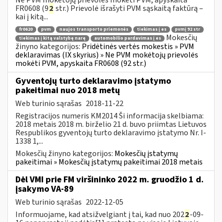
FR0608 (9
2
str.) Prievolė išrašyti PVM sąskaitą faktūrą –
kai į kitą...
fr0620
pvm
naujos transporto priemonės
tiekimas į es
pvmį 92 str
Mokesčių
tiekimas į kitą valstybę narę
automobilio pardavimas į es
žinyno kategorijos:
Pridėtinės vertės mokestis » PVM
deklaravimas (IX skyrius) » Ne PVM mokėtojų prievolės
mokėti PVM, apyskaita FR0608 (92 str.)
Gyventojų turto deklaravimo įstatymo
pakeitimai nuo 2018 metų
Web turinio sąrašas
2018-11-22
Registracijos numeris KM2014 Ši informacija skelbiama:
2018 metais 2018 m. birželio 21 d. buvo priimtas Lietuvos
Respublikos gyventojų turto deklaravimo įstatymo Nr. I-
1338 1,...
Mokesčių žinyno kategorijos:
Mokesčių įstatymų
pakeitimai » Mokesčių įstatymų pakeitimai 2018 metais
Dėl VMI prie FM viršininko 2022 m. gruodžio 1 d.
įsakymo VA-89
Web turinio sąrašas
2022-12-05
Informuojame, kad atsižvelgiant į tai, kad nuo 202
2
-09-