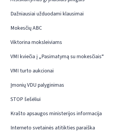
Dažniausiai užduodami klausimai
Mokesčių ABC
Viktorina moksleiviams
VMI kviečia į „Pasimatymą su mokesčiais“
VMI turto aukcionai
Įmonių VDU palyginimas
STOP šešėliui
Krašto apsaugos ministerijos informacija
Interneto svetainės atitikties paraiška