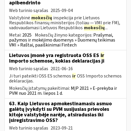
apibendrinto
Web turinio sąrašas
2025-09-04
Valstybinė
mokesčių
inspekcija prie Lietuvos
Respublikos finansų ministerijos (toliau — VMI prie FM),
vadovaudamasi Lietuvos Respublikos
mokesčių
...
Metai:
2025
Mokesčių žinyno kategorijos:
Prašymai,
pažymos ir mokėjimo duomenys » Duomenų teikimas
VMI » Raštai, paaiškinimai Fintech
Lietuvos įmonė yra registruota OSS ES
ir
Importo schemose, kokias deklaracijas ji
Web turinio sąrašas
2021-06-16
Ji turi pateikti OSS ES schemos
ir
OSS Importo schemos
deklaracijas.
Mokesčių įstatymų pakeitimai:
MĮP 2021 » E-prekyba ir
PVM nuo 2021 m. liepos 1 d.
63. Kaip Lietuvos apmokestinamasis asmuo
galėtų įvykdyti su PVM susijusias prievoles
kitoje valstybėje narėje, atsiradusias iki
įsiregistravimo OSS?
Web turinio sąrašas
2023-09-21