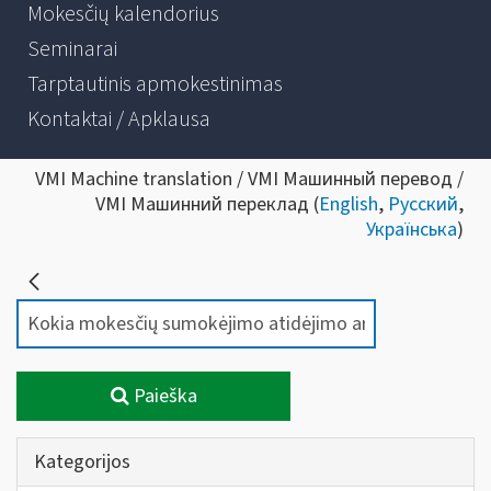
Mokesčių kalendorius
Seminarai
Tarptautinis apmokestinimas
Kontaktai / Apklausa
VMI Machine translation / VMI Машинный перевод /
VMI Машинний переклад (
English
,
Русский
,
Українська
)
Paieška
Kategorijos