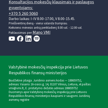
Konsultacijos mokesčių klausimais ir paslaugos
gyventojams:
+370 5 260 5060
Darbo laikas: I-IV 8.00-17.00, V 8.00-15.45.
Prieššventinę dieną - viena valanda trumpiau.
Kiekvieno mėnesio antrą penktadienį 8.00 val. - 12.00 val.
Mano VMI
Paklausimas per
Valstybinė mokesčių inspekcija prie Lietuvos
Respublikos finansų ministerijos
Biudžetinė įstaiga. Juridinio asmens kodas — 188659752,
adresas: Vasario 16-osios g. 14, 01107 Vilnius, Lietuva, el.paštas:
vmi@vmi.lt
, E. pristatymo dėžutės adresas 188659752
Duomenys apie Valstybinę mokesčių inspekciją prie Lietuvos
Respublikos finansų ministerijos kaupiami ir saugomi Juridinių
asmenų registre