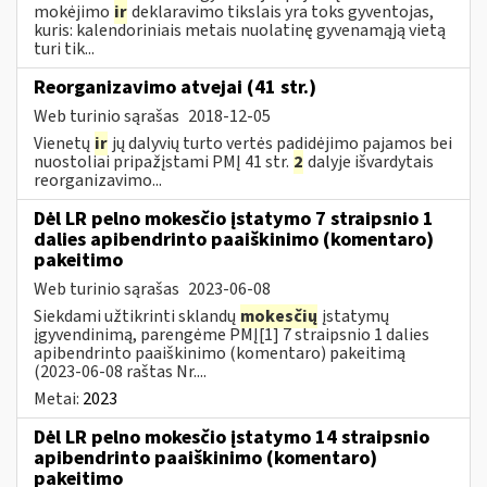
mokėjimo
ir
deklaravimo tikslais yra toks gyventojas,
kuris: kalendoriniais metais nuolatinę gyvenamąją vietą
turi tik...
Reorganizavimo atvejai (41 str.)
Web turinio sąrašas
2018-12-05
Vienetų
ir
jų dalyvių turto vertės padidėjimo pajamos bei
nuostoliai pripažįstami PMĮ 41 str.
2
dalyje išvardytais
reorganizavimo...
Dėl LR pelno mokesčio įstatymo 7 straipsnio 1
dalies apibendrinto paaiškinimo (komentaro)
pakeitimo
Web turinio sąrašas
2023-06-08
Siekdami užtikrinti sklandų
mokesčių
įstatymų
įgyvendinimą, parengėme PMĮ[1] 7 straipsnio 1 dalies
apibendrinto paaiškinimo (komentaro) pakeitimą
(2023-06-08 raštas Nr....
Metai:
2023
Dėl LR pelno mokesčio įstatymo 14 straipsnio
apibendrinto paaiškinimo (komentaro)
pakeitimo