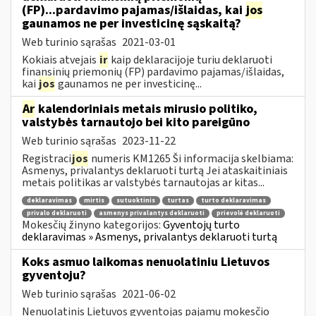
(FP)...pardavimo pajamas/išlaidas, kai
jos
gaunamos ne per investicinę sąskaitą?
Web turinio sąrašas
2021-03-01
Kokiais atvejais
ir
kaip deklaracijoje turiu deklaruoti
finansinių priemonių (FP) pardavimo pajamas/išlaidas,
kai
jos
gaunamos ne per investicinę...
Ar
kalendoriniais metais mirusio politiko,
valstybės tarnautojo bei kito pareigūno
Web turinio sąrašas
2023-11-22
Registraci
jos
numeris KM1265 Ši informacija skelbiama:
Asmenys, privalantys deklaruoti turtą Jei ataskaitiniais
metais politikas ar valstybės tarnautojas ar kitas...
deklaravimas
mirtis
sutuoktinis
turtas
turto deklaravimas
privalo deklaruoti
asmenys privalantys deklaruoti
prievolė deklaruoti
Mokesčių žinyno kategorijos:
Gyventojų turto
deklaravimas » Asmenys, privalantys deklaruoti turtą
Koks asmuo laikomas nenuolatiniu Lietuvos
gyventoju?
Web turinio sąrašas
2021-06-02
Nenuolatinis Lietuvos gyventojas pajamų mokesčio