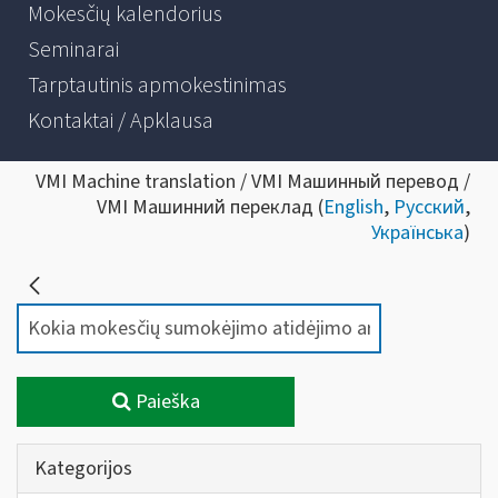
Mokesčių kalendorius
Seminarai
Tarptautinis apmokestinimas
Kontaktai / Apklausa
VMI Machine translation / VMI Машинный перевод /
VMI Машинний переклад (
English
,
Русский
,
Українська
)
Paieška
Kategorijos