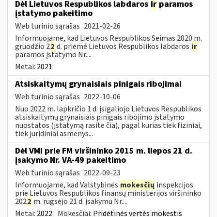
Dėl Lietuvos Respublikos labdaros
ir
paramos
įstatymo pakeitimo
Web turinio sąrašas
2021-02-26
Informuojame, kad Lietuvos Respublikos Seimas 2020 m.
gruodžio 2
2
d. priėmė Lietuvos Respublikos labdaros
ir
paramos įstatymo Nr....
Metai:
2021
Atsiskaitymų grynaisiais pinigais ribojimai
Web turinio sąrašas
2022-10-06
Nuo 2022 m. lapkričio 1 d. įsigaliojo Lietuvos Respublikos
atsiskaitymų grynaisiais pinigais ribojimo įstatymo
nuostatos (įstatymą rasite čia), pagal kurias tiek fiziniai,
tiek juridiniai asmenys...
Dėl VMI prie FM viršininko 2015 m. liepos 21 d.
įsakymo Nr. VA-49 pakeitimo
Web turinio sąrašas
2022-09-23
Informuojame, kad Valstybinės
mokesčių
inspekcijos
prie Lietuvos Respublikos finansų ministerijos viršininko
202
2
m. rugsėjo 21 d. įsakymu Nr....
Metai:
2022
Mokesčiai:
Pridėtinės vertės mokestis