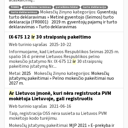
fr0001
pateikimo terminas
pateikimo būdai
turto deklaracija
Mokesčių žinyno kategorijos:
Gyventojų
turto deklaravimas
turto deklaravimas » Metinė gyventojo (šeimos) turto
deklaracija (FR0001)
2019 m. gyventojų pajamų ir turto
deklaravimas » Turto deklaravimas
IX-675 12
ir
30 straipsnių pakeitimo
Web turinio sąrašas
2025-10-22
Informuojame, kad Lietuvos Respublikos Seimas 2025 m.
spalio 16 d. priėmė Lietuvos Respublikos pelno
mokesčio įstatymo Nr. IX-675 12
ir
30 straipsnių
pakeitimo įstatymą Nr....
Metai:
2025
Mokesčių žinyno kategorijos:
Mokesčių
įstatymų pakeitimai » Pelno mokesčio pakeitimai nuo
2027 m.
Ar
Lietuvos įmonė, kuri nėra registruota PVM
mokėtoja Lietuvoje, gali registruotis
Web turinio sąrašas
2021-06-16
Taip, registracija OSS nėra susieta su Lietuvos PVM
mokėtojo kodo turėjimu.
Mokesčių įstatymų pakeitimai:
MĮP 2021 » E-prekyba ir