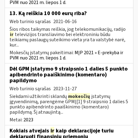
PVM nuo 2021 m. liepos 1 d.
13. Ką reiškia 10 000 eurų riba?
Web turinio sąrašas
2021-06-16
Šios ribos taikymas reiškia, jog telekomunikacijų, radijo
ir
televizijos transliavimo bei elektroniniu būdu
teikiamų paslaugų suteikimo vieta yra ta valstybė narė,
kur...
Mokesčių įstatymų pakeitimai:
MĮP 2021 » E-prekyba ir
PVM nuo 2021 m. liepos 1 d.
Dėl GPM įstatymo 9 straipsnio 1 dalies 5 punkto
apibendrinto paaiškinimo (komentaro)
papildymo
Web turinio sąrašas
2023-11-27
Siekdami užtikrinti sklandų
mokesčių
įstatymų
įgyvendinimą, parengėme GPMĮ[1] 9 straipsnio 1 dalies 5
punkto apibendrinto paaiškinimo (komentaro)
papildymą. Šį atnaujintą...
Metai:
2023
Kokiais atvejais
ir
kaip deklaracijoje turiu
deklaruoti finansinių priemonių