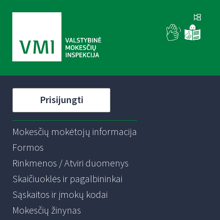
Prisijungti
Mokesčių mokėtojų informacija
Formos
Rinkmenos / Atviri duomenys
Skaičiuoklės ir pagalbininkai
Sąskaitos ir įmokų kodai
Mokesčių žinynas