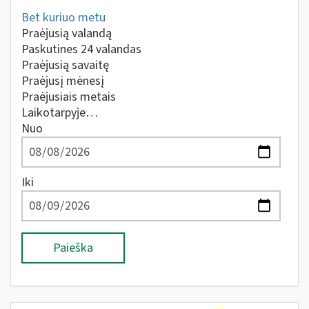
Bet kuriuo metu
Praėjusią valandą
Paskutines 24 valandas
Praėjusią savaitę
Praėjusį mėnesį
Praėjusiais metais
Laikotarpyje…
Nuo
Iki
Paieška