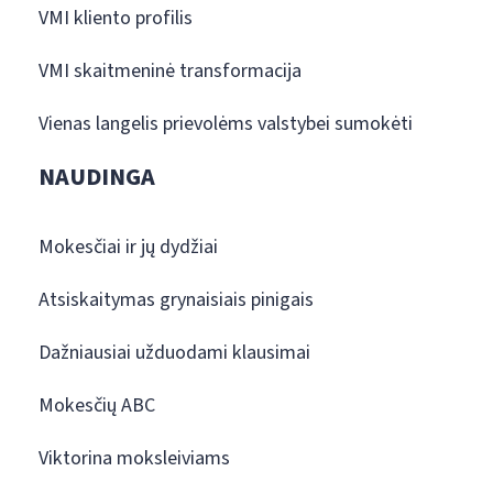
VMI kliento profilis
VMI skaitmeninė transformacija
Vienas langelis prievolėms valstybei sumokėti
NAUDINGA
Mokesčiai ir jų dydžiai
Atsiskaitymas grynaisiais pinigais
Dažniausiai užduodami klausimai
Mokesčių ABC
Viktorina moksleiviams