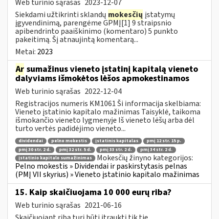
Web turinio sąrašas
2023-12-07
Siekdami užtikrinti sklandų
mokesčių
įstatymų
įgyvendinimą, parengėme GPMĮ[1] 9 straipsnio
apibendrinto paaiškinimo (komentaro) 5 punkto
pakeitimą. Šį atnaujintą komentarą...
Metai:
2023
Ar
sumažinus vieneto įstatinį kapitalą vieneto
dalyviams išmokėtos lėšos apmokestinamos
Web turinio sąrašas
2022-12-04
Registracijos numeris KM1061 Ši informacija skelbiama:
Vieneto įstatinio kapitalo mažinimas Taisyklė, taikoma
išmokančio vieneto lygmenyje Iš vieneto lėšų arba dėl
turto vertės padidėjimo vieneto...
dividendai
pelno mokestis
įstatinis kapitalas
pmį 12 str. 15 p.
pmį 30 str. 2 d.
pmį 32 str. 5 d.
pmį 33 str. 2 d.
pmį 34 str. 2 d.
Mokesčių žinyno kategorijos:
įstatinio kapitalo sumažinimas
Pelno mokestis » Dividendai ir paskirstytasis pelnas
(PMĮ VII skyrius) » Vieneto įstatinio kapitalo mažinimas
15. Kaip skaičiuojama 10 000 eurų riba?
Web turinio sąrašas
2021-06-16
Skaičiuojant ribą turi būti įtraukti tik tie