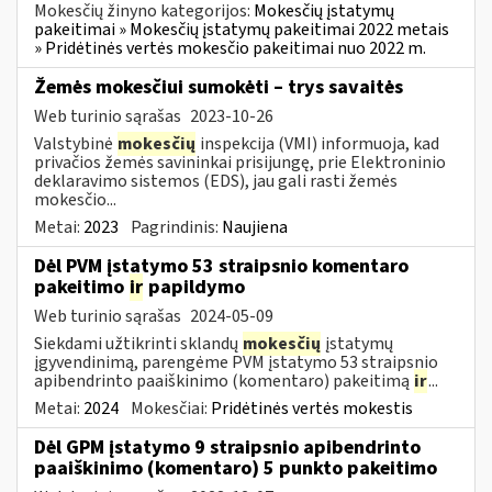
Mokesčių žinyno kategorijos:
Mokesčių įstatymų
pakeitimai » Mokesčių įstatymų pakeitimai 2022 metais
» Pridėtinės vertės mokesčio pakeitimai nuo 2022 m.
Žemės mokesčiui sumokėti – trys savaitės
Web turinio sąrašas
2023-10-26
Valstybinė
mokesčių
inspekcija (VMI) informuoja, kad
privačios žemės savininkai prisijungę, prie Elektroninio
deklaravimo sistemos (EDS), jau gali rasti žemės
mokesčio...
Metai:
2023
Pagrindinis:
Naujiena
Dėl PVM įstatymo 53 straipsnio komentaro
pakeitimo
ir
papildymo
Web turinio sąrašas
2024-05-09
Siekdami užtikrinti sklandų
mokesčių
įstatymų
įgyvendinimą, parengėme PVM įstatymo 53 straipsnio
apibendrinto paaiškinimo (komentaro) pakeitimą
ir
...
Metai:
2024
Mokesčiai:
Pridėtinės vertės mokestis
Dėl GPM įstatymo 9 straipsnio apibendrinto
paaiškinimo (komentaro) 5 punkto pakeitimo