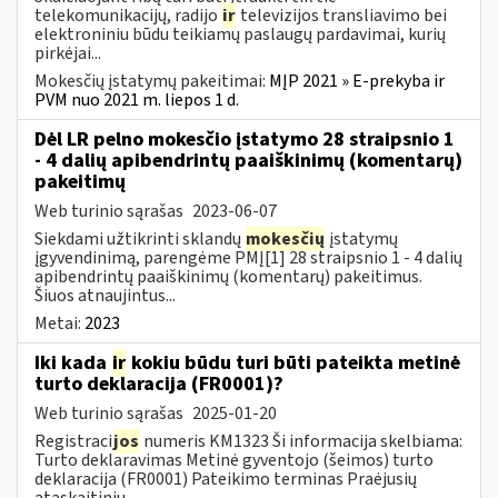
telekomunikacijų, radijo
ir
televizijos transliavimo bei
elektroniniu būdu teikiamų paslaugų pardavimai, kurių
pirkėjai...
Mokesčių įstatymų pakeitimai:
MĮP 2021 » E-prekyba ir
PVM nuo 2021 m. liepos 1 d.
Dėl LR pelno mokesčio įstatymo 28 straipsnio 1
- 4 dalių apibendrintų paaiškinimų (komentarų)
pakeitimų
Web turinio sąrašas
2023-06-07
Siekdami užtikrinti sklandų
mokesčių
įstatymų
įgyvendinimą, parengėme PMĮ[1] 28 straipsnio 1 - 4 dalių
apibendrintų paaiškinimų (komentarų) pakeitimus.
Šiuos atnaujintus...
Metai:
2023
Iki kada
ir
kokiu būdu turi būti pateikta metinė
turto deklaracija (FR0001)?
Web turinio sąrašas
2025-01-20
Registraci
jos
numeris KM1323 Ši informacija skelbiama:
Turto deklaravimas Metinė gyventojo (šeimos) turto
deklaracija (FR0001) Pateikimo terminas Praėjusių
ataskaitinių...