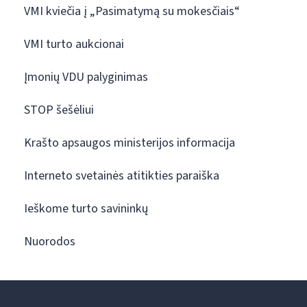
VMI kviečia į „Pasimatymą su mokesčiais“
VMI turto aukcionai
Įmonių VDU palyginimas
STOP šešėliui
Krašto apsaugos ministerijos informacija
Interneto svetainės atitikties paraiška
Ieškome turto savininkų
Nuorodos