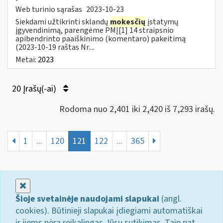
Web turinio sąrašas
2023-10-23
Siekdami užtikrinti sklandų
mokesčių
įstatymų
įgyvendinimą, parengėme PMĮ[1] 14 straipsnio
apibendrinto paaiškinimo (komentaro) pakeitimą
(2023-10-19 raštas Nr....
Metai:
2023
20 Įrašų(-ai)
Rodoma nuo 2,401 iki 2,420 iš 7,293 irašų.
1
...
120
121
122
...
365
Uždaryti
Šioje svetainėje naudojami slapukai
(angl.
cookies). Būtinieji slapukai įdiegiami automatiškai
ir jiems nėra reikalingas Jūsų sutikimas. Taip pat