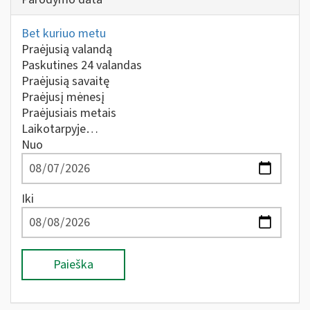
Bet kuriuo metu
Praėjusią valandą
Paskutines 24 valandas
Praėjusią savaitę
Praėjusį mėnesį
Praėjusiais metais
Laikotarpyje…
Nuo
Iki
Paieška