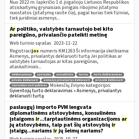
Nuo 2022 m. lapkričio 1 d. įsigaliojo Lietuvos Respublikos
atsiskaitymų grynaisiais pinigais ribojimo įstatymo
nuostatos (įstatymą rasite čia), pagal kurias tiek fiziniai,
tiek juridiniai asmenys...
Ar
politiko, valstybės tarnautojo bei kito
pareigūno, privalančio pateikti metinę
Web turinio sąrašas
2023-11-22
Registraci
jos
numeris KM1263 Ši informacija skelbiama:
Asmenys, privalantys deklaruoti turtą Jei politikas ar
valstybės tarnautojas ar kitas pareigūnas,
ataskaitiniais...
deklaravimas
santuoka
sutuoktinis
turtas
turto deklaravimas
privalo deklaruoti
asmenys privalantys deklaruoti
prievolė deklaruoti
Mokesčių žinyno kategorijos:
santuokos nutraukimas
Gyventojų turto deklaravimas » Asmenys, privalantys
deklaruoti turtą
paslaugų) importo PVM lengvata
diplomatinėms atstovybėms, konsulinėms
įstaigoms
ir
...tarptautinėms organizacijoms
ar
jų atstovybėms, taip pat šių atstovybių
ir
įstaigų...nariams
ir
jų šeimų nariams?
Web turinio sąrašas
2025-10-27