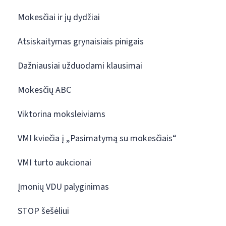
Mokesčiai ir jų dydžiai
Atsiskaitymas grynaisiais pinigais
Dažniausiai užduodami klausimai
Mokesčių ABC
Viktorina moksleiviams
VMI kviečia į „Pasimatymą su mokesčiais“
VMI turto aukcionai
Įmonių VDU palyginimas
STOP šešėliui