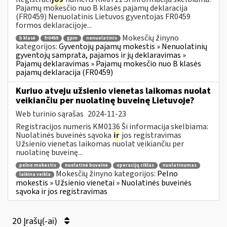
Pajamų mokesčio nuo B klasės pajamų deklaracija
(FR0459) Nenuolatinis Lietuvos gyventojas FR0459
formos deklaracijoje...
Mokesčių žinyno
b klasė
fr0459
gpm
nenuolatinis
kategorijos:
Gyventojų pajamų mokestis » Nenuolatinių
gyventojų samprata, pajamos ir jų deklaravimas »
Pajamų deklaravimas » Pajamų mokesčio nuo B klasės
pajamų deklaracija (FR0459)
Kuriuo atveju užsienio vienetas laikomas nuolat
veikiančiu per nuolatinę buveinę Lietuvoje?
Web turinio sąrašas
2024-11-23
Registracijos numeris KM0136 Ši informacija skelbiama:
Nuolatinės buveinės sąvoka
ir
jos registravimas
Užsienio vienetas laikomas nuolat veikiančiu per
nuolatinę buveinę...
pelno mokestis
nuolatinė buveinė
operacijų ciklas
nuolatinumas
Mokesčių žinyno kategorijos:
Pelno
laikina veikla
mokestis » Užsienio vienetai » Nuolatinės buveinės
sąvoka ir jos registravimas
20 Įrašų(-ai)