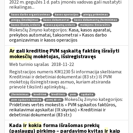
2022 m. gegužės 1 d. pats įmonės vadovas gali nustatyti
reikalingas...
kasos darbo organizavimas
kasos operacijos
pinigų priėmimas
pinigų išmokėjimas
kasos dokumentai
kasos dokumentų įforminimas
kasos išlaidų orderis
kasos pajamų orderis
mokėjimo žiniaraštis
Mokesčių žinyno kategorijos:
Kasa, kasos aparatai,
prekybos automatai, taksometrai » Kasos darbo
organizavimas ir kasos operacijos
Ar
gali kreditinę PVM sąskaitą faktūrą išrašyti
mokesčių
mokėtojas, išsiregistravęs
Web turinio sąrašas
2018-11-22
Registracijos numeris KM1230 Ši informacija skelbiama:
Kreditiniai ir debetiniai dokumentai (83 str.) Iš PVM
mokėtojų išsiregistravęs asmuo, kuriam atsiranda
prievolė tikslinti aplinkybių...
įforminimas
kreditinė
kreditinis
pvm
sąskaita
Mokesčių žinyno kategorijos:
pvm sąskaita faktūra
pvmį 83 str
Pridėtinės vertės mokestis » PVM sąskaitos faktūros,
reikalavimai apskaitai (IX skyrius) » Kreditiniai ir
debetiniai dokumentai (83 str.)
Kada
ir
kokia
forma išrašomas prekių
(paslaugų) pirkimo – pardavimo kvitas
ir
kaip