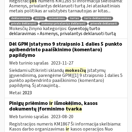
Registraci
jos
numeris KM1265 Ši informacija skelbiama:
Asmenys, privalantys deklaruoti turtą Jei ataskaitiniais
metais politikas ar valstybės tarnautojas ar kitas...
deklaravimas
mirtis
sutuoktinis
turtas
turto deklaravimas
privalo deklaruoti
asmenys privalantys deklaruoti
prievolė deklaruoti
Mokesčių žinyno kategorijos:
Gyventojų turto
deklaravimas » Asmenys, privalantys deklaruoti turtą
Dėl GPM įstatymo 9 straipsnio 1 dalies 5 punkto
apibendrinto paaiškinimo (komentaro)
papildymo
Web turinio sąrašas
2023-11-27
Siekdami užtikrinti sklandų
mokesčių
įstatymų
įgyvendinimą, parengėme GPMĮ[1] 9 straipsnio 1 dalies 5
punkto apibendrinto paaiškinimo (komentaro)
papildymą. Šį atnaujintą...
Metai:
2023
Pinigų priėmimo
ir
išmokėjimo, kasos
dokumentų įforminimo
tvarka
Web turinio sąrašas
2023-08-20
Registracijos numeris KM1867 Ši informacija skelbiama:
Kasos darbo organizavimas
ir
kasos operacijos Nuo