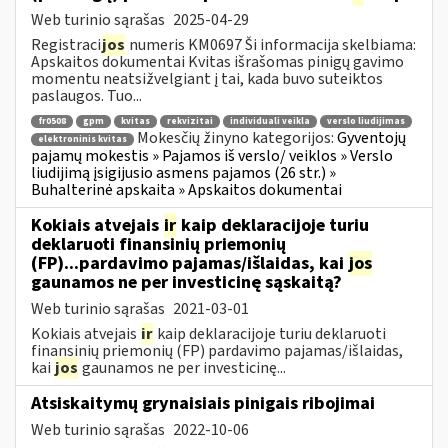
Web turinio sąrašas
2025-04-29
Registraci
jos
numeris KM0697 Ši informacija skelbiama:
Apskaitos dokumentai Kvitas išrašomas pinigų gavimo
momentu neatsižvelgiant į tai, kada buvo suteiktos
paslaugos. Tuo...
fr0508
gpm
kvitas
rekvizitai
individuali veikla
verslo liudijimas
Mokesčių žinyno kategorijos:
Gyventojų
elektroninis kvitas
pajamų mokestis » Pajamos iš verslo/ veiklos » Verslo
liudijimą įsigijusio asmens pajamos (26 str.) »
Buhalterinė apskaita » Apskaitos dokumentai
Kokiais atvejais
ir
kaip deklaracijoje turiu
deklaruoti finansinių priemonių
(FP)...pardavimo pajamas/išlaidas, kai
jos
gaunamos ne per investicinę sąskaitą?
Web turinio sąrašas
2021-03-01
Kokiais atvejais
ir
kaip deklaracijoje turiu deklaruoti
finansinių priemonių (FP) pardavimo pajamas/išlaidas,
kai
jos
gaunamos ne per investicinę...
Atsiskaitymų grynaisiais pinigais ribojimai
Web turinio sąrašas
2022-10-06