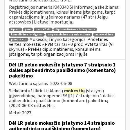
Registracijos numeris KM0348 Ši informacija skelbiama:
Prekės diplomatinėms, konsulinėms įstaigoms, tarpt.
organizacijoms ir jų šeimos nariams (47 str.) Jeigu
atstovybės į Lietuvą importuoja...
0 proc.
pvm
pvmį 47 str
diplomatinėms atstovybėms
konsulinėms įstaigoms
tarptautinėms organizacijoms
atstovybėms
Mokesčių žinyno kategorijos:
Pridėtinės
pvmį 36 str.
vertės mokestis » PVM tarifai » 0 proc. PVM tarifas (VI
skyrius) » Prekės diplomatinėms, konsulinėms
įstaigoms, tarpt. organizacijoms ir jų še
Dėl LR pelno mokesčio įstatymo 7 straipsnio 1
dalies apibendrinto paaiškinimo (komentaro)
pakeitimo
Web turinio sąrašas
2023-06-08
Siekdami užtikrinti sklandų
mokesčių
įstatymų
įgyvendinimą, parengėme PMĮ[1] 7 straipsnio 1 dalies
apibendrinto paaiškinimo (komentaro) pakeitimą
(2023-06-08 raštas Nr....
Metai:
2023
Dėl LR pelno mokesčio įstatymo 14 straipsnio
apibendrinto paaiškinimo (komentaro)