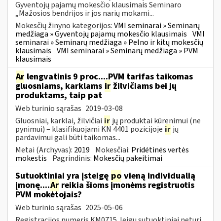
Gyventojų pajamų mokesčio klausimais Seminaro
„Mažosios bendrijos ir jos narių mokami...
Mokesčių žinyno kategorijos:
VMI seminarai » Seminarų
medžiaga » Gyventojų pajamų mokesčio klausimais
VMI
seminarai » Seminarų medžiaga » Pelno ir kitų mokesčių
klausimais
VMI seminarai » Seminarų medžiaga » PVM
klausimais
Ar
lengvatinis 9 proc....PVM tarifas taikomas
gluosniams, karklams
ir
žilvičiams bei jų
produktams, taip pat
Web turinio sąrašas
2019-03-08
Gluosniai, karklai, žilvičiai
ir
jų produktai kūrenimui (ne
pynimui) – klasifikuojami KN 4401 pozicijoje
ir
jų
pardavimui gali būti taikomas...
Metai (Archyvas):
2019
Mokesčiai:
Pridėtinės vertės
mokestis
Pagrindinis:
Mokesčių pakeitimai
Sutuoktiniai yra įsteigę
po
vieną individualią
įmonę....
Ar
reikia šioms įmonėms registruotis
PVM mokėtojais?
Web turinio sąrašas
2025-05-06
Registracijos numeris KM0715 Jeigu sutuoktiniai neturi