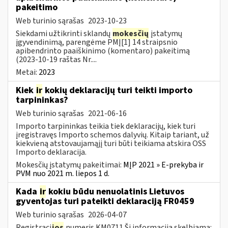
pakeitimo
Web turinio sąrašas
2023-10-23
Siekdami užtikrinti sklandų
mokesčių
įstatymų
įgyvendinimą, parengėme PMĮ[1] 14 straipsnio
apibendrinto paaiškinimo (komentaro) pakeitimą
(2023-10-19 raštas Nr....
Metai:
2023
Kiek
ir
kokių deklaracijų turi teikti importo
tarpininkas?
Web turinio sąrašas
2021-06-16
Importo tarpininkas teikia tiek deklaracijų, kiek turi
įregistravęs Importo schemos dalyvių. Kitaip tariant, už
kiekvieną atstovaujamąjį turi būti teikiama atskira OSS
Importo deklaracija.
Mokesčių įstatymų pakeitimai:
MĮP 2021 » E-prekyba ir
PVM nuo 2021 m. liepos 1 d.
Kada
ir
kokiu būdu nenuolatinis Lietuvos
gyventojas turi pateikti deklaraciją FR0459
Web turinio sąrašas
2026-04-07
Registraci
jos
numeris KM0711 Ši informacija skelbiama: