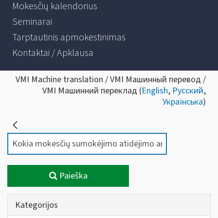
Mokesčių kalendorius
Seminarai
Tarptautinis apmokestinimas
Kontaktai / Apklausa
VMI Machine translation / VMI Машинный перевод /
VMI Машинний переклад (
English
,
Русский
,
Українська
)
Paieška
Kategorijos