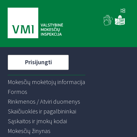
Prisijungti
Mokesčių mokėtojų informacija
Formos
Rinkmenos / Atviri duomenys
Skaičiuoklės ir pagalbininkai
Sąskaitos ir įmokų kodai
Mokesčių žinynas