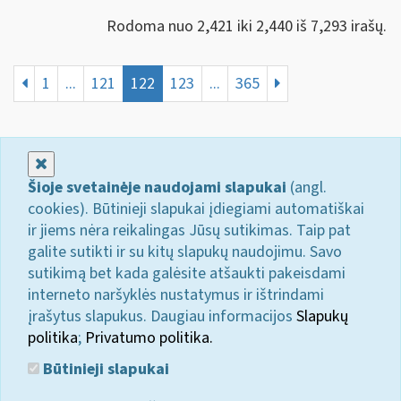
Rodoma nuo 2,421 iki 2,440 iš 7,293 irašų.
1
...
121
122
123
...
365
Uždaryti
Šioje svetainėje naudojami slapukai
(angl.
cookies). Būtinieji slapukai įdiegiami automatiškai
ir jiems nėra reikalingas Jūsų sutikimas. Taip pat
galite sutikti ir su kitų slapukų naudojimu. Savo
sutikimą bet kada galėsite atšaukti pakeisdami
interneto naršyklės nustatymus ir ištrindami
įrašytus slapukus. Daugiau informacijos
Slapukų
politika
;
Privatumo politika.
Būtinieji slapukai