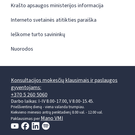
Krašto apsaugos ministerijos informacija
Interneto svetainės atitikties paraiška
Ieškome turto savininkų
Nuorodos
Konsultacijos mokesčių klausimais ir paslaugos
gyventojams:
+370 5 260 5060
Darbo laikas: I-IV 8.00-17.00, V 8.00-15.45.
Prieššventinę dieną - viena valanda trumpiau.
Kiekvieno mėnesio antrą penktadienį 8.00 val. - 12.00 val.
Mano VMI
Paklausimas per