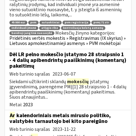
rašytinių įrodymų, kad individuali įmonė yra asmeninė
vieno sutuoktinio nuosavybė, t. y. įsteigta iš asmeninių
to sutuoktinio lėšų, laikoma,...
45 000 eur
pvm
sutuoktiniai
pvm registracija
pvmį 71 str
individuali įmonė
atlygio riba
kontroliuoja keletą asmenų
Mokesčių žinyno kategorijos:
bendroji jungtinė nuosavybė
Pridėtinės vertės mokestis » Registravimas (IX skyrius) »
Lietuvos apmokestinamieji asmenys » PVM mokėtojai
Dėl LR pelno mokesčio įstatymo 28 straipsnio 1
- 4 dalių apibendrintų paaiškinimų (komentarų)
pakeitimų
Web turinio sąrašas
2023-06-07
Siekdami užtikrinti sklandų
mokesčių
įstatymų
įgyvendinimą, parengėme PMĮ[1] 28 straipsnio 1 - 4 dalių
apibendrintų paaiškinimų (komentarų) pakeitimus.
Šiuos atnaujintus...
Metai:
2023
Ar
kalendoriniais metais mirusio politiko,
valstybės tarnautojo bei kito pareigūno
Web turinio sąrašas
2023-11-22