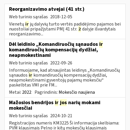
Reorganizavimo atvejai (41 str.)
Web turinio sąrašas
2018-12-05
Vienetų
ir
jų dalyvių turto vertės padidėjimo pajamos bei
nuostoliai pripažįstami PMĮ 41 str.
2
dalyje išvardytais
reorganizavimo...
Dėl leidinio „Komandiruočių sąnaudos
ir
komandiruočių kompensacijų dydžiai,
neapmokestinami
Web turinio sąrašas
2022-09-26
Informuojame, kad atnaujintas leidinys „Komandiruočių
sąnaudos
ir
komandiruočių kompensacijų dydžiai,
neapmokestinami gyventojų pajamų mokesčiu“
paskelbtas VMI prie FM...
Metai:
2022
Pagrindinis:
Mokesčio naujiena
Mažosios bendrijos
ir
jos
narių mokami
mokesčiai
Web turinio sąrašas
2024-10-21
Registracijos numeris KM3225 Ši informacija skelbiama:
PVM klausimais Pelno ir kitų mokesčių klausimais