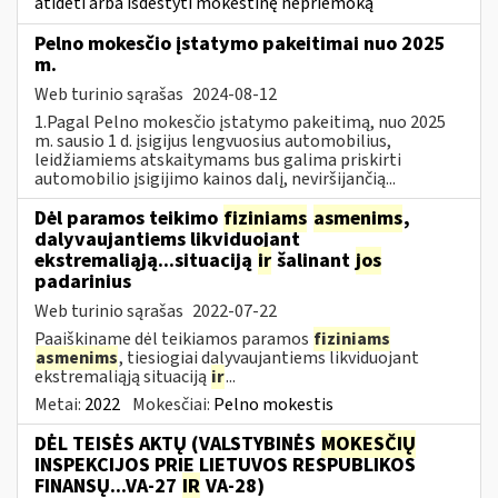
atidėti arba išdėstyti mokestinę nepriemoką
Pelno mokesčio įstatymo pakeitimai nuo 2025
m.
Web turinio sąrašas
2024-08-12
1.Pagal Pelno mokesčio įstatymo pakeitimą, nuo 2025
m. sausio 1 d. įsigijus lengvuosius automobilius,
leidžiamiems atskaitymams bus galima priskirti
automobilio įsigijimo kainos dalį, neviršijančią...
Dėl paramos teikimo
fiziniams
asmenims
,
dalyvaujantiems likviduojant
ekstremaliąją...situaciją
ir
šalinant
jos
padarinius
Web turinio sąrašas
2022-07-22
Paaiškiname dėl teikiamos paramos
fiziniams
asmenims
, tiesiogiai dalyvaujantiems likviduojant
ekstremaliąją situaciją
ir
...
Metai:
2022
Mokesčiai:
Pelno mokestis
DĖL TEISĖS AKTŲ (VALSTYBINĖS
MOKESČIŲ
INSPEKCIJOS PRIE LIETUVOS RESPUBLIKOS
FINANSŲ...VA-27
IR
VA-28)