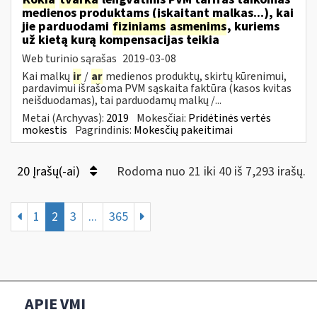
medienos produktams (įskaitant malkas...), kai
jie parduodami
fiziniams
asmenims
, kuriems
už kietą kurą kompensacijas teikia
Web turinio sąrašas
2019-03-08
Kai malkų
ir
/
ar
medienos produktų, skirtų kūrenimui,
pardavimui išrašoma PVM sąskaita faktūra (kasos kvitas
neišduodamas), tai parduodamų malkų /...
Metai (Archyvas):
2019
Mokesčiai:
Pridėtinės vertės
mokestis
Pagrindinis:
Mokesčių pakeitimai
20 Įrašų(-ai)
Rodoma nuo 21 iki 40 iš 7,293 irašų.
1
2
3
...
365
APIE VMI