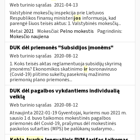
Web turinio sąrašas
2021-04-13
Valstybinė mokesčių inspekcija prie Lietuvos
Respublikos finansų ministeri
jos
informuoja, kad
parengė šiuos teisės aktus: 1. Valstybinės mokesčių...
Metai:
2021
Mokesčiai:
Pelno mokestis
Pagrindinis:
Mokesčio naujiena
DUK dėl priemonės "Subsidijos įmonėms"
Web turinio sąrašas
2020-08-12
1. Koks teisės aktas reglamentuoja subsidijų skyrimą
įmonėms? Ekonomikos skatinimo
ir
koronaviruso
(Covid-19) plitimo sukeltų pasekmių mažinimo
priemonių plano priemonės...
DUK dėl pagalbos vykdantiems individualią
veiklą
Web turinio sąrašas
2020-08-12
Atnaujinta 2022-01-19 Gyventojai, kuriems nuo 2021 m.
sausio 1 d. buvo taikomos mokestinės pagalbos
priemonės dėl Covid-19, prašymus dėl mokestinės
paskolos sutarties (MPS) be palūkanų sudarymo...
Kokia
tvarka
lengvatinis PVM tarifas taikomas