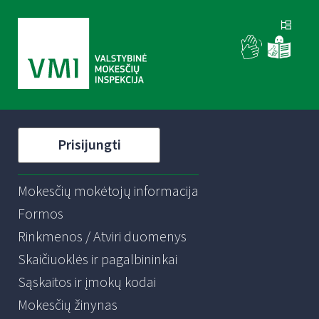
Prisijungti
Mokesčių mokėtojų informacija
Formos
Rinkmenos / Atviri duomenys
Skaičiuoklės ir pagalbininkai
Sąskaitos ir įmokų kodai
Mokesčių žinynas