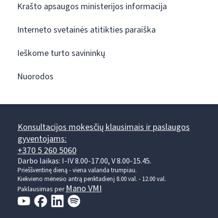
Krašto apsaugos ministerijos informacija
Interneto svetainės atitikties paraiška
Ieškome turto savininkų
Nuorodos
Konsultacijos mokesčių klausimais ir paslaugos
gyventojams:
+370 5 260 5060
Darbo laikas: I-IV 8.00-17.00, V 8.00-15.45.
Prieššventinę dieną - viena valanda trumpiau.
Kiekvieno mėnesio antrą penktadienį 8.00 val. - 12.00 val.
Mano VMI
Paklausimas per