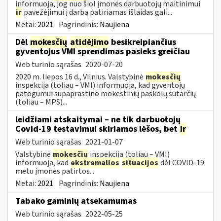
informuoja, jog nuo šiol įmonės darbuotojų maitinimui
ir
pavežėjimui į darbą patiriamas išlaidas gali...
Metai:
2021
Pagrindinis:
Naujiena
Dėl
mokesčių
atidėjimo
besikreipiančius
gyventojus VMI sprendimas pasieks greičiau
Web turinio sąrašas
2020-07-20
2020 m. liepos 16 d., Vilnius. Valstybinė
mokesčių
inspekcija (toliau – VMI) informuoja, kad gyventojų
patogumui supaprastino mokestinių paskolų sutarčių
(toliau – MPS)...
leidžiami atskaitymai – ne tik darbuotojų
Covid-19 testavimui skiriamos lėšos, bet
ir
Web turinio sąrašas
2021-01-07
Valstybinė
mokesčių
inspekcija (toliau – VMI)
informuoja, kad
ekstremalios
situacijos
dėl COVID-19
metu įmonės patirtos...
Metai:
2021
Pagrindinis:
Naujiena
Tabako gaminių atsekamumas
Web turinio sąrašas
2022-05-25