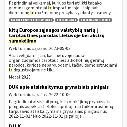
Pagrindiniai veiksmai, kuriuos turi atlikti tabako
gaminių gamintojai
ir
importuotojai, taip pat
didmeninę
ir
mažmeninę prekybą vykdantys asmenys ...
tabako gaminių atsekamumas
atsekamumas
atsekamumo sistema
kitų Europos sąjungos valstybių narių į
tarptautines parodas Lietuvoje bei akcizų
sumokėjimo
Web turinio sąrašas
2023-05-03
Atsižvelgdami į tai, kad Lietuvoje nuolat
organizuojamos tarptautinės alkoholinių gėrimų
parodos, kuriose neparduodami, tačiau demonstruojami
ir
degustuojami ne tik...
Metai:
2023
DUK apie atsiskaitymus grynaisiais pinigais
Web turinio sąrašas
2022-10-06
Pagrindiniai atsiskaitymų, kitų mokėjimų grynaisiais
pinigais aspektai 1. Kokie apribojimai taikomi asmenų
tarpusavio atsiskaitymams grynaisiais pinigais nuo
2022-11-01? Nuo 2022-11-01 įsigalioja...
D.U.K.