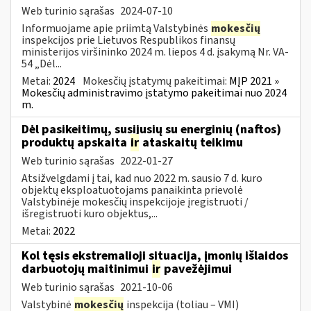
Web turinio sąrašas
2024-07-10
Informuojame apie priimtą Valstybinės
mokesčių
inspekcijos prie Lietuvos Respublikos finansų
ministerijos viršininko 2024 m. liepos 4 d. įsakymą Nr. VA-
54 „Dėl...
Metai:
2024
Mokesčių įstatymų pakeitimai:
MĮP 2021 »
Mokesčių administravimo įstatymo pakeitimai nuo 2024
m.
Dėl pasikeitimų, susijusių su energinių (naftos)
produktų apskaita
ir
ataskaitų teikimu
Web turinio sąrašas
2022-01-27
Atsižvelgdami į tai, kad nuo 2022 m. sausio 7 d. kuro
objektų eksploatuotojams panaikinta prievolė
Valstybinėje mokesčių inspekcijoje įregistruoti /
išregistruoti kuro objektus,...
Metai:
2022
Kol tęsis ekstremalioji situacija, įmonių išlaidos
darbuotojų maitinimui
ir
pavežėjimui
Web turinio sąrašas
2021-10-06
Valstybinė
mokesčių
inspekcija (toliau – VMI)