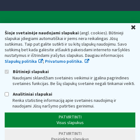
Valstybinė mokesčių inspekcija prie Lietuvos
U
Respublikos finansų ministerijos
Šioje svetainėje naudojami slapukai
(angl. cookies). Būtinieji
slapukai įdiegiami automatiškai ir jiems nėra reikalingas Jūsų
Biudžetinė įstaiga. Juridinio asmens kodas — 188659752,
sutikimas. Taip pat galite sutikti ir su kitų slapukų naudojimu. Savo
adresas: Vasario 16-osios g. 14, 01107 Vilnius, Lietuva, el.paštas:
sutikimą bet kada galėsite atšaukti pakeisdami interneto naršyklės
vmi@vmi.lt
, E. pristatymo dėžutės adresas 188659752
nustatymus ir ištrindami įrašytus slapukus. Daugiau informacijos
Duomenys apie Valstybinę mokesčių inspekciją prie Lietuvos
Slapukų politika
;
Privatumo politika.
Respublikos finansų ministerijos kaupiami ir saugomi Juridinių
asmenų registre
Būtinieji slapukai
Naudojami sklandžiam svetainės veikimui ir įgalina pagrindines
svetainės funkcijas. Be šių slapukų svetainė negali tinkamai veikti.
Analitiniai slapukai
Renka statistinę informaciją apie svetainės naudojimą ir
naudojami Jūsų naršymo patirties gerinimui.
PATVIRTINTI
Visus slapukus
PATVIRTINTI
Pasirinktus slapukus