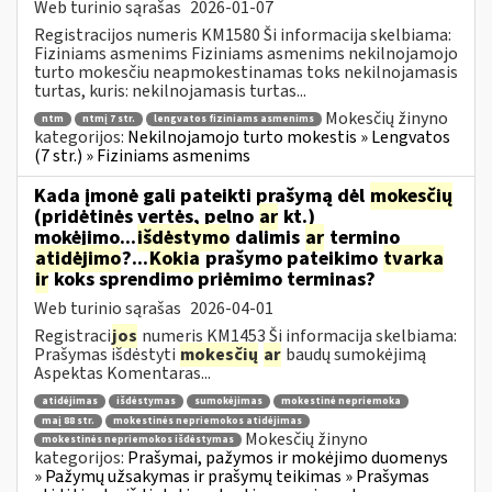
Web turinio sąrašas
2026-01-07
Registracijos numeris KM1580 Ši informacija skelbiama:
Fiziniams asmenims Fiziniams asmenims nekilnojamojo
turto mokesčiu neapmokestinamas toks nekilnojamasis
turtas, kuris: nekilnojamasis turtas...
Mokesčių žinyno
ntm
ntmį 7 str.
lengvatos fiziniams asmenims
kategorijos:
Nekilnojamojo turto mokestis » Lengvatos
(7 str.) » Fiziniams asmenims
Kada įmonė gali pateikti prašymą dėl
mokesčių
(pridėtinės vertės, pelno
ar
kt.)
mokėjimo...
išdėstymo
dalimis
ar
termino
atidėjimo
?...
Kokia
prašymo pateikimo
tvarka
ir
koks sprendimo priėmimo terminas?
Web turinio sąrašas
2026-04-01
Registraci
jos
numeris KM1453 Ši informacija skelbiama:
Prašymas išdėstyti
mokesčių
ar
baudų sumokėjimą
Aspektas Komentaras...
atidėjimas
išdėstymas
sumokėjimas
mokestinė nepriemoka
maį 88 str.
mokestinės nepriemokos atidėjimas
Mokesčių žinyno
mokestinės nepriemokos išdėstymas
kategorijos:
Prašymai, pažymos ir mokėjimo duomenys
» Pažymų užsakymas ir prašymų teikimas » Prašymas