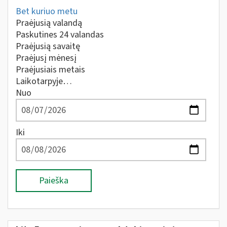
Bet kuriuo metu
Praėjusią valandą
Paskutines 24 valandas
Praėjusią savaitę
Praėjusį mėnesį
Praėjusiais metais
Laikotarpyje…
Nuo
Iki
Paieška