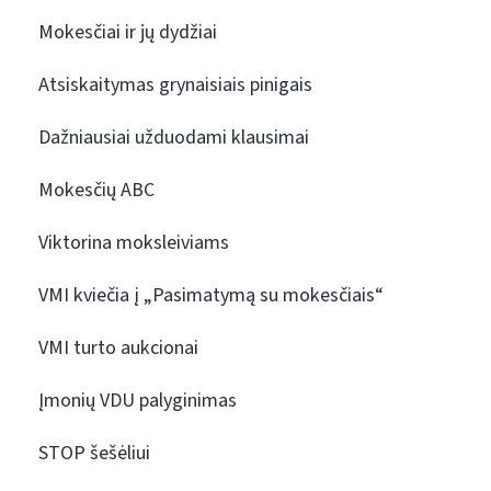
Mokesčiai ir jų dydžiai
Atsiskaitymas grynaisiais pinigais
Dažniausiai užduodami klausimai
Mokesčių ABC
Viktorina moksleiviams
VMI kviečia į „Pasimatymą su mokesčiais“
VMI turto aukcionai
Įmonių VDU palyginimas
STOP šešėliui