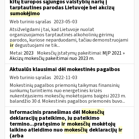
kitų Europos sąjungos valstybių narių į
tarptautines parodas Lietuvoje bei akcizų
sumokėjimo
Web turinio sąrašas
2023-05-03
Atsižvelgdami į tai, kad Lietuvoje nuolat
organizuojamos tarptautinės alkoholinių gėrimų
parodos, kuriose neparduodami, tačiau demonstruojami
ir
degustuojami ne tik...
Metai:
2023
Mokesčių įstatymų pakeitimai:
MĮP 2021 »
Akcizų mokesčių pakeitimai nuo 2023 m.
Aktualūs klausimai dėl mokestinės pagalbos
Web turinio sąrašas
2022-11-03
Mokestinių pagalbos priemonių taikymas finansinių
sunkumų turintiems nuo energetinės krizės
nukentėjusiems mokesčių mokėtojams baigėsi 2023 m.
balandžio 30 d. Mokestinės pagalbos priemonės buvo...
Informacinis pranešimas dėl
Mokesčių
deklaracijų pateikimo, jų pateikimo
termino...pratęsimo
ir
mokesčių
mokėtojų
laikino atleidimo nuo
mokesčių
deklaracijų
ir
(arba