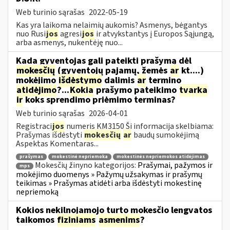
Web turinio sąrašas
2022-05-19
Kas yra laikoma nelaimių aukomis? Asmenys, bėgantys
nuo Rusi
jos
agresi
jos
ir atvykstantys į Europos Sąjungą,
arba asmenys, nukentėję nuo...
Kada gyventojas gali pateikti prašymą dėl
mokesčių
(gyventojų pajamų, žemės
ar
kt....)
mokėjimo
išdėstymo
dalimis
ar
termino
atidėjimo
?...
Kokia
prašymo pateikimo
tvarka
ir
koks sprendimo priėmimo terminas?
Web turinio sąrašas
2026-04-01
Registraci
jos
numeris KM3150 Ši informacija skelbiama:
Prašymas išdėstyti
mokesčių
ar
baudų sumokėjimą
Aspektas Komentaras...
prašymas
mokestinė nepriemoka
mokestinės nepriemokos atidėjimas
Mokesčių žinyno kategorijos:
Prašymai, pažymos ir
mps
mokėjimo duomenys » Pažymų užsakymas ir prašymų
teikimas » Prašymas atidėti arba išdėstyti mokestinę
nepriemoką
Kokios nekilnojamojo turto mokesčio lengvatos
taikomos
fiziniams
asmenims
?