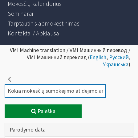
Mokesčių kalendorius
Seminarai
Tarptautinis apmokestinimas
Kontaktai / Apklausa
VMI Machine translation / VMI Машинный перевод /
VMI Машинний переклад (
English
,
Русский
,
Українська
)
Paieška
Parodymo data