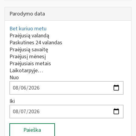
Parodymo data
Bet kuriuo metu
Praėjusią valandą
Paskutines 24 valandas
Praėjusią savaitę
Praėjusį mėnesį
Praėjusiais metais
Laikotarpyje…
Nuo
Iki
Paieška