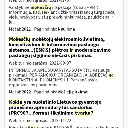
Web turinio sąrašas
2021-07-07
Valstybinė
mokesčių
inspekcija (toliau – VMI)
informuoja, kad, siekiant užtikrinti sklandų turgaviečių ir
viešų prekybos vietų prekybininkų mėsa, paukštiena ir
jų...
Metai:
2021
Pagrindinis:
Naujiena
Mokesčių
mokėtojų elektroninio švietimo,
konsultavimo
ir
informavimo paslaugų
sistemos...(ESKIS) plėtros
ir
modernizavimo
paslaugų įsigijimo viešasis pirkimas.
Web turinio sąrašas
2022-09-07
INFORMACIJA APIE SUDARYTAS SUTARTIS Paslaugų
pirkimai I. PERKANČIOJI ORGANIZACIJA, ADRESAS
IR
KONTAKTINIAI DUOMENYS: I.1. Perkančiosios
organizacijos pavadinimas...
Metai:
2022
Pagrindinis:
Viešieji pirkimai
Kokia
yra nuolatinio Lietuvos gyventojo
pranešimo apie sudarytus sandorius
(PRC907...forma) tikslinimo
tvarka
?
Web turinio sąrašas
2018-11-22
Registraci
jos
numeris KM1305 Ši informacija skelbiama: