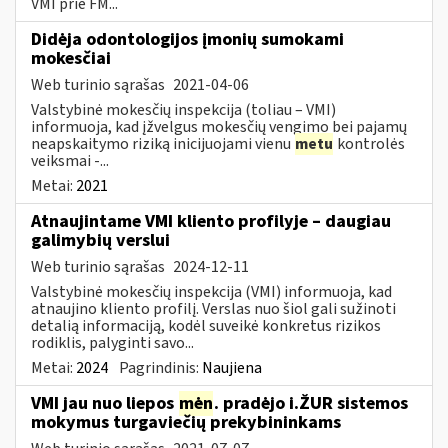
VMI prie FM...
Didėja odontologijos įmonių sumokami
mokesčiai
Web turinio sąrašas
2021-04-06
Valstybinė mokesčių inspekcija (toliau – VMI)
informuoja, kad įžvelgus mokesčių vengimo bei pajamų
neapskaitymo riziką inicijuojami vienu
metu
kontrolės
veiksmai -...
Metai:
2021
Atnaujintame VMI kliento profilyje – daugiau
galimybių verslui
Web turinio sąrašas
2024-12-11
Valstybinė mokesčių inspekcija (VMI) informuoja, kad
atnaujino kliento profilį. Verslas nuo šiol gali sužinoti
detalią informaciją, kodėl suveikė konkretus rizikos
rodiklis, palyginti savo...
Metai:
2024
Pagrindinis:
Naujiena
VMI jau nuo liepos
mėn
. pradėjo i.ŽUR sistemos
mokymus turgaviečių prekybininkams