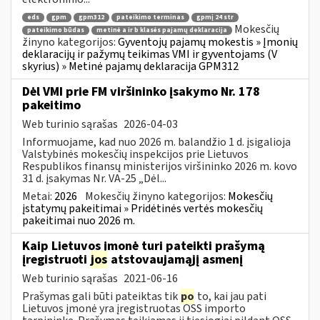
eds
gpm
gpm312
pateikimo terminas
gpmį 24 str
Mokesčių
pateikimo būdas
metinė a ir b klasės pajamų deklaracija
žinyno kategorijos:
Gyventojų pajamų mokestis » Įmonių
deklaracijų ir pažymų teikimas VMI ir gyventojams (V
skyrius) » Metinė pajamų deklaracija GPM312
Dėl VMI prie FM viršininko įsakymo Nr. 178
pakeitimo
Web turinio sąrašas
2026-04-03
Informuojame, kad nuo 2026 m. balandžio 1 d. įsigalioja
Valstybinės mokesčių inspekcijos prie Lietuvos
Respublikos finansų ministerijos viršininko 2026 m. kovo
31 d. įsakymas Nr. VA-25 „Dėl...
Metai:
2026
Mokesčių žinyno kategorijos:
Mokesčių
įstatymų pakeitimai » Pridėtinės vertės mokesčių
pakeitimai nuo 2026 m.
Kaip Lietuvos įmonė turi pateikti prašymą
įregistruoti
jos
atstovaujamąjį asmenį
Web turinio sąrašas
2021-06-16
Prašymas gali būti pateiktas tik
po
to, kai jau pati
Lietuvos įmonė yra įregistruotas OSS importo