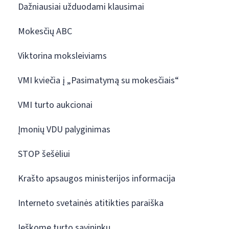
Dažniausiai užduodami klausimai
Mokesčių ABC
Viktorina moksleiviams
VMI kviečia į „Pasimatymą su mokesčiais“
VMI turto aukcionai
Įmonių VDU palyginimas
STOP šešėliui
Krašto apsaugos ministerijos informacija
Interneto svetainės atitikties paraiška
Ieškome turto savininkų