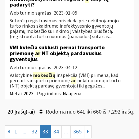
padaryti?
Web turinio sąrašas
2023-01-05
Sutarčių registravimas prisideda prie nekilnojamojo
turto rinkos skaidrumo ir efektyvesnio gyventojų
pajamų mokesčio surinkimo į valstybės biudžetą.
Įregistruota turto nuomos (panaudos) sutartis...
VMI kviečia suklusti pernai transporto
priemonę
ar
NT objektą pardavusius
gyventojus
Web turinio sąrašas
2023-04-12
Valstybinė
mokesčių
inspekcija (VMI) primena, kad
pernai transporto priemonę
ar
nekilnojamojo turto
(NT) objektą pardavę gyventojai iki gegužės...
Metai:
2023
Pagrindinis:
Naujiena
20 Įrašų(-ai)
Rodoma nuo 641 iki 660 iš 7,292 irašų.
1
...
32
33
34
...
365