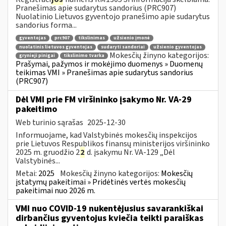
Pranešimas apie sudarytus sandorius (PRC907)
Nuolatinio Lietuvos gyventojo pranešimo apie sudarytus
sandorius forma...
gyventojas
prc907
tikslinimas
užsienio įmonė
nuolatinis lietuvos gyventojas
sudaryti sandoriai
užsienio gyventojas
Mokesčių žinyno kategorijos:
grynieji pinigai
tikslinimo tvarka
Prašymai, pažymos ir mokėjimo duomenys » Duomenų
teikimas VMI » Pranešimas apie sudarytus sandorius
(PRC907)
Dėl VMI prie FM viršininko įsakymo Nr. VA-29
pakeitimo
Web turinio sąrašas
2025-12-30
Informuojame, kad Valstybinės mokesčių inspekcijos
prie Lietuvos Respublikos finansų ministerijos viršininko
2025 m. gruodžio 2
2
d. įsakymu Nr. VA-129 „Dėl
Valstybinės...
Metai:
2025
Mokesčių žinyno kategorijos:
Mokesčių
įstatymų pakeitimai » Pridėtinės vertės mokesčių
pakeitimai nuo 2026 m.
VMI nuo COVID-19 nukentėjusius savarankiškai
dirbančius gyventojus kviečia teikti paraiškas