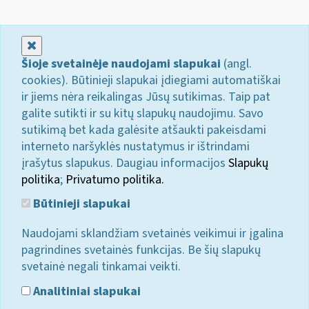
Uždaryti
Šioje svetainėje naudojami slapukai
(angl.
cookies). Būtinieji slapukai įdiegiami automatiškai
ir jiems nėra reikalingas Jūsų sutikimas. Taip pat
galite sutikti ir su kitų slapukų naudojimu. Savo
sutikimą bet kada galėsite atšaukti pakeisdami
interneto naršyklės nustatymus ir ištrindami
įrašytus slapukus. Daugiau informacijos
Slapukų
politika
;
Privatumo politika.
Būtinieji slapukai
Naudojami sklandžiam svetainės veikimui ir įgalina
pagrindines svetainės funkcijas. Be šių slapukų
svetainė negali tinkamai veikti.
Analitiniai slapukai