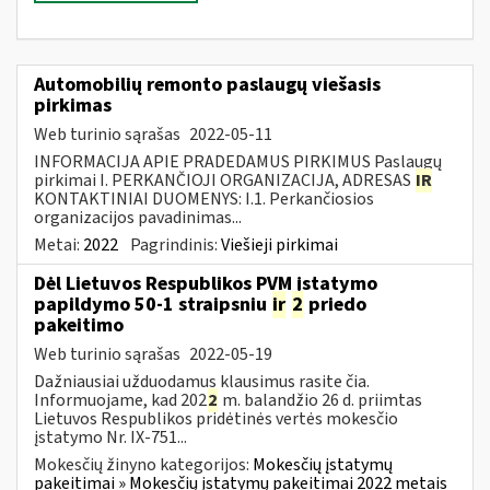
Automobilių remonto paslaugų viešasis
pirkimas
Web turinio sąrašas
2022-05-11
INFORMACIJA APIE PRADEDAMUS PIRKIMUS Paslaugų
pirkimai I. PERKANČIOJI ORGANIZACIJA, ADRESAS
IR
KONTAKTINIAI DUOMENYS: I.1. Perkančiosios
organizacijos pavadinimas...
Metai:
2022
Pagrindinis:
Viešieji pirkimai
Dėl Lietuvos Respublikos PVM įstatymo
papildymo 50-1 straipsniu
ir
2
priedo
pakeitimo
Web turinio sąrašas
2022-05-19
Dažniausiai užduodamus klausimus rasite čia.
Informuojame, kad 202
2
m. balandžio 26 d. priimtas
Lietuvos Respublikos pridėtinės vertės mokesčio
įstatymo Nr. IX-751...
Mokesčių žinyno kategorijos:
Mokesčių įstatymų
pakeitimai » Mokesčių įstatymų pakeitimai 2022 metais