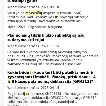
subsidijai gauti
Web turinio sąrašas
2021-08-18
Valstybinė
mokesčių
inspekcija (toliau – VMI)
informuoja, kad Ekonomikos
ir
inovacijų misterija
atnaujino subsidijų savarankiškai dirbantiems...
Metai:
2021
Pagrindinis:
Naujiena
Planuojamų tikrinti ūkio subjektų sąrašų
sudarymo kriterijai
Web turinio sąrašas
2021-11-15
Galimo netinkamo mokestinių prievolių vykdymo
požiūriu rizikingų mokesčių mokėtojų atranka kontrolės
veiksmų atlikimui yra atliekama vadovaujantis
taikomomis rizikų rūšių vertinimo taisyklėmis...
Kokiu būdu
ir
kada turi būti pateikta metinė
gyventojams išmokėtų išmokų, priskiriamų...A
ir
B klasės pajamoms, deklaracija (GPM312)?
Web turinio sąrašas
2026-04-14
Registraci
jos
numeris KM1079 Ši informacija skelbiama:
Metinė pajamų deklaracija GPM312 Deklaracija GPM312
teikiama tik elektroniniu būdu, naudojantis
elektroninio...