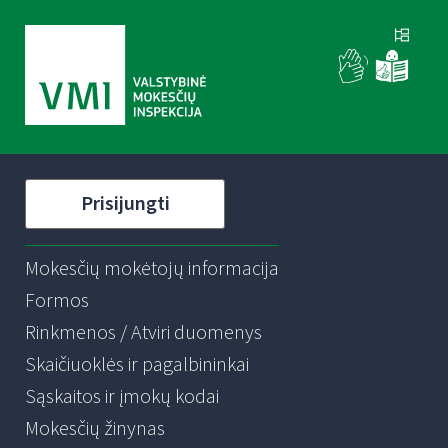
Prisijungti
Mokesčių mokėtojų informacija
Formos
Rinkmenos / Atviri duomenys
Skaičiuoklės ir pagalbininkai
Sąskaitos ir įmokų kodai
Mokesčių žinynas