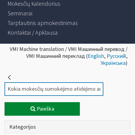
Mokesčių kalendorius
Seminarai
Tarptautinis apmokestinimas
Kontaktai / Apklausa
VMI Machine translation / VMI Машинный перевод /
VMI Машинний переклад (
English
,
Русский
,
Українська
)
Paieška
Kategorijos