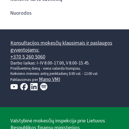
Nuorodos
Konsultacijos mokesčių klausimais ir paslaugos
gyventojams:
+370 5 260 5060
Darbo laikas: I-IV 8.00-17.00, V 8.00-15.45.
Prieššventinę dieną - viena valanda trumpiau.
Kiekvieno mėnesio antrą penktadienį 8.00 val. - 12.00 val.
Mano VMI
Paklausimas per
Valstybinė mokesčių inspekcija prie Lietuvos
Respublikos finansų ministerijos