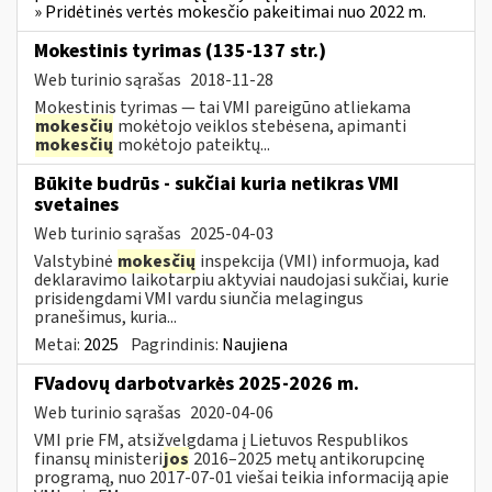
» Pridėtinės vertės mokesčio pakeitimai nuo 2022 m.
Mokestinis tyrimas (135-137 str.)
Web turinio sąrašas
2018-11-28
Mokestinis tyrimas — tai VMI pareigūno atliekama
mokesčių
mokėtojo veiklos stebėsena, apimanti
mokesčių
mokėtojo pateiktų...
Būkite budrūs - sukčiai kuria netikras VMI
svetaines
Web turinio sąrašas
2025-04-03
Valstybinė
mokesčių
inspekcija (VMI) informuoja, kad
deklaravimo laikotarpiu aktyviai naudojasi sukčiai, kurie
prisidengdami VMI vardu siunčia melagingus
pranešimus, kuria...
Metai:
2025
Pagrindinis:
Naujiena
FVadovų darbotvarkės 2025-2026 m.
Web turinio sąrašas
2020-04-06
VMI prie FM, atsižvelgdama į Lietuvos Respublikos
finansų ministeri
jos
2016–2025 metų antikorupcinę
programą, nuo 2017-07-01 viešai teikia informaciją apie