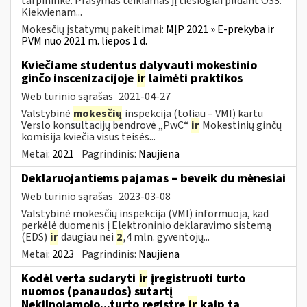
tarpininke. Prašymas teikiamas jį tiesiogiai pildant OSS.
Kiekvienam...
Mokesčių įstatymų pakeitimai:
MĮP 2021 » E-prekyba ir
PVM nuo 2021 m. liepos 1 d.
Kviečiame studentus dalyvauti mokestinio
ginčo inscenizacijoje
ir
laimėti praktikos
Web turinio sąrašas
2021-04-27
Valstybinė
mokesčių
inspekcija (toliau – VMI) kartu
Verslo konsultacijų bendrovė „PwC“
ir
Mokestinių ginčų
komisija kviečia visus teisės...
Metai:
2021
Pagrindinis:
Naujiena
Deklaruojantiems pajamas – beveik du mėnesiai
Web turinio sąrašas
2023-03-08
Valstybinė mokesčių inspekcija (VMI) informuoja, kad
perkėlė duomenis į Elektroninio deklaravimo sistemą
(EDS)
ir
daugiau nei
2
,4 mln. gyventojų...
Metai:
2023
Pagrindinis:
Naujiena
Kodėl verta sudaryti
ir
įregistruoti turto
nuomos (panaudos) sutartį
Nekilnojamojo...turto registre
ir
kaip tą