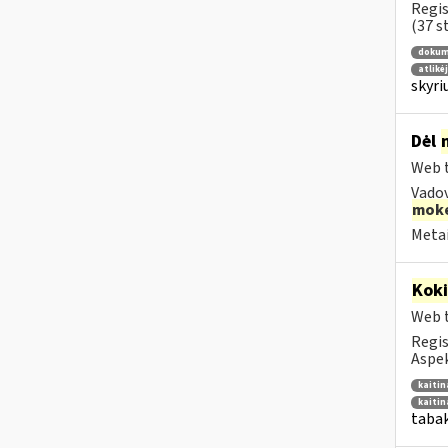
Regis
(37 st
dokum
atlikė
skyri
Dėl
Web t
Vado
moke
Metai
Kok
Web t
Regis
Aspek
kaiti
kaiti
tabak