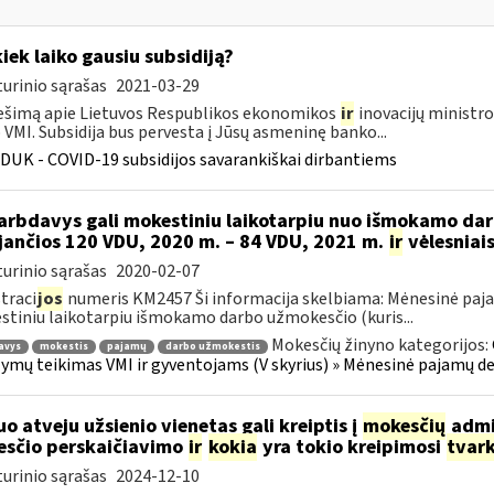
kiek laiko gausiu subsidiją?
urinio sąrašas
2021-03-29
šimą apie Lietuvos Respublikos ekonomikos
ir
inovacijų ministro
VMI. Subsidija bus pervesta į Jūsų asmeninę banko...
DUK - COVID-19 subsidijos savarankiškai dirbantiems
rbdavys gali mokestiniu laikotarpiu nuo išmokamo dar
ijančios 120 VDU, 2020 m. – 84 VDU, 2021 m.
ir
vėlesniais
urinio sąrašas
2020-02-07
traci
jos
numeris KM2457 Ši informacija skelbiama: Mėnesinė paja
tiniu laikotarpiu išmokamo darbo užmokesčio (kuris...
Mokesčių žinyno kategorijos:
avys
mokestis
pajamų
darbo užmokestis
žymų teikimas VMI ir gyventojams (V skyrius) » Mėnesinė pajamų d
uo atveju užsienio vienetas gali kreiptis į
mokesčių
admin
sčio perskaičiavimo
ir
kokia
yra tokio kreipimosi
tvar
urinio sąrašas
2024-12-10