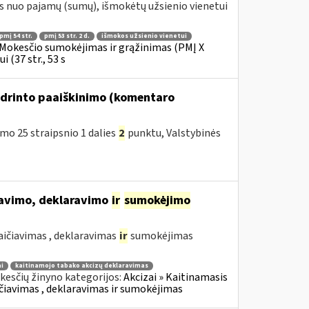
s nuo pajamų (sumų), išmokėtų užsienio vienetui
pmį 54 str.
pmį 53 str. 2 d.
išmokos užsienio vienetui
Mokesčio sumokėjimas ir grąžinimas (PMĮ X
 (37 str., 53 s
ndrinto paaiškinimo (komentaro
o 25 straipsnio 1 dalies
2
punktu, Valstybinės
iavimo, deklaravimo
ir
sumokėjimo
aičiavimas , deklaravimas
ir
sumokėjimas
i
kaitinamojo tabako akcizų deklaravimas
esčių žinyno kategorijos:
Akcizai » Kaitinamasis
kaičiavimas , deklaravimas ir sumokėjimas