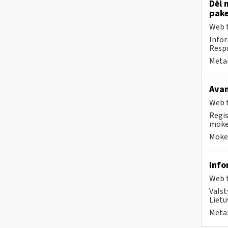
Dėl 
pake
Web t
Infor
Respu
Metai
Avan
Web t
Regis
mokes
Mokes
Info
Web t
Valst
Lietu
Metai