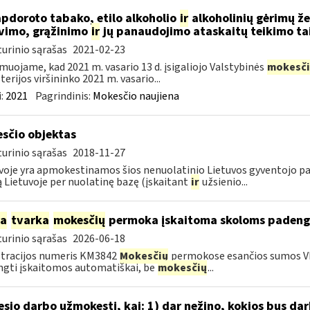
apdoroto tabako, etilo alkoholio
ir
alkoholinių gėrimų ž
vimo, grąžinimo
ir
jų panaudojimo ataskaitų teikimo ta
urinio sąrašas
2021-02-23
muojame, kad 2021 m. vasario 13 d. įsigaliojo Valstybinės
mokesči
terijos viršininko 2021 m. vasario...
:
2021
Pagrindinis:
Mokesčio naujiena
sčio objektas
urinio sąrašas
2018-11-27
voje yra apmokestinamos šios nenuolatinio Lietuvos gyventojo pa
ą Lietuvoje per nuolatinę bazę (įskaitant
ir
užsienio...
ia
tvarka
mokesčių
permoka įskaitoma skoloms padeng
urinio sąrašas
2026-06-18
tracijos numeris KM3842
Mokesčių
permokose esančios sumos V
gti įskaitomos automatiškai, be
mokesčių
...
sio darbo užmokestį, kai: 1) dar nežino, kokios bus d