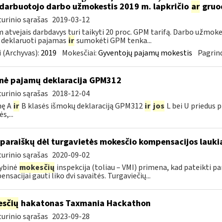
darbuotojo darbo užmokestis 2019 m. lapkričio
ar
gruo
urinio sąrašas
2019-03-12
 atvejais darbdavys turi taikyti 20 proc. GPM tarifą. Darbo užmokes
 deklaruoti pajamas
ir
sumokėti GPM tenka...
 (Archyvas):
2019
Mokesčiai:
Gyventojų pajamų mokestis
Pagrind
nė pajamų deklaracija GPM312
urinio sąrašas
2018-12-04
nę A
ir
B klasės išmokų deklaraciją GPM312
ir
jos
L bei U priedus p
s,...
 paraiškų dėl turgavietės mokesčio kompensacijos laukia
urinio sąrašas
2020-09-02
ybinė
mokesčių
inspekcija (toliau – VMI) primena, kad pateikti p
nsacijai gauti liko dvi savaitės. Turgaviečių...
sčių
hakatonas Taxmania Hackathon
urinio sąrašas
2023-09-28