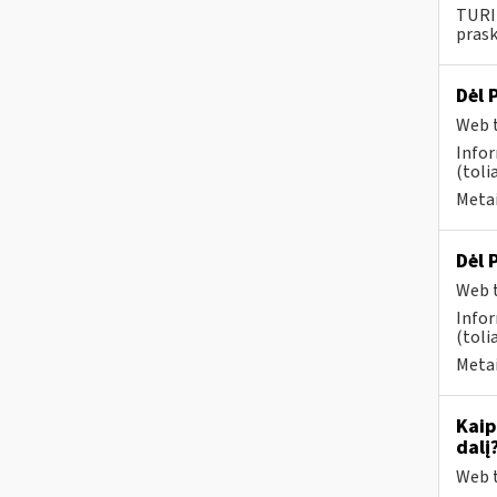
TUR
prask
Dėl 
Web t
Info
(toli
Metai
Dėl 
Web t
Info
(toli
Metai
Kaip
dalį
Web t