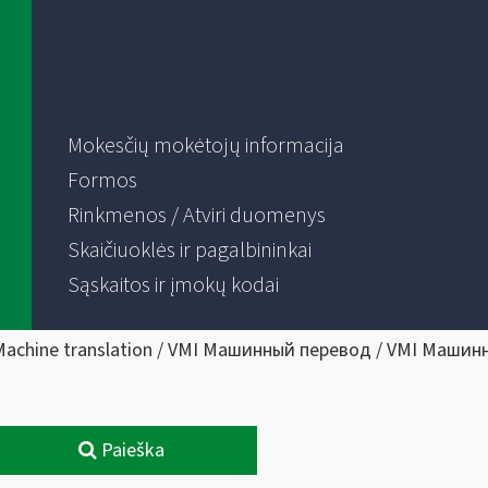
Mokesčių mokėtojų informacija
Formos
Rinkmenos / Atviri duomenys
Skaičiuoklės ir pagalbininkai
Sąskaitos ir įmokų kodai
Machine translation / VMI Машинный перевод / VMI Машин
Paieška