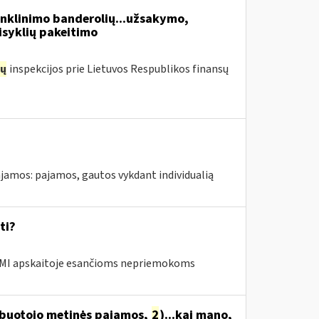
enklinimo banderolių...užsakymo,
isyklių pakeitimo
ų
inspekcijos prie Lietuvos Respublikos finansų
jamos: pajamos, gautos vykdant individualią
ti?
MI apskaitoje esančioms nepriemokoms
arbuotojo metinės pajamos,
2
)...kai mano,