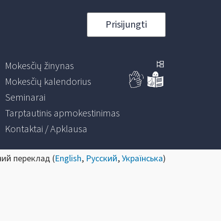
Prisijungti
Mokesčių žinynas
Mokesčių kalendorius
Seminarai
Tarptautinis apmokestinimas
Kontaktai / Apklausa
ний переклад (
English
,
Русский
,
Українська
)