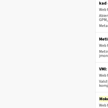
kad 
Web t
Abiem
GPM,
Metai
Meti
Web t
Meti
įmonė
VMI:
Web t
Valst
kompe
Moke
Web t