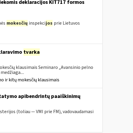
iekomis deklaracijos KIT717 formos
nės
mokesčių
inspekci
jos
prie Lietuvos
laravimo
tvarka
mokesčių klausimais Seminaro „Avansinio pelno
medžiaga....
o ir kitų mokesčių klausimais
tatymo apibendrintų paaiškinimų
sterijos (toliau — VMI prie FM), vadovaudamasi