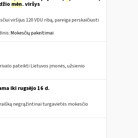
džio
mėn
. viršys
čiui viršijus 120 VDU ribą, pareiga perskaičiuoti
inis:
Mokesčių pakeitimai
rivalo pateikti Lietuvos įmonės, užsienio
ma iki rugsėjo 16 d.
araišką negrąžintinai turgavietės mokesčio