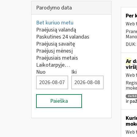
Parodymo data
Per 
Bet kuriuo metu
Web t
Praėjusią valandą
Prane
Paskutines 24 valandas
Mano 
Praėjusią savaitę
DUK:
Praėjusį mėnesį
Praėjusiais metais
Ar
da
Laikotarpyje…
virš
Nuo
Iki
Web t
Regis
mokes
darbd
Paieška
ir pa
Kuri
moke
Web t