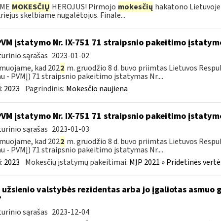
IME
MOKESČIŲ
HEROJUS! Pirmojo
mokesčių
hakatono Lietuvoje 
riejus skelbiame nugalėtojus. Finale...
PVM įstatymo Nr. IX-751 71 straipsnio pakeitimo įstatym
urinio sąrašas
2023-01-02
rmuojame, kad 202
2
m. gruodžio 8 d. buvo priimtas Lietuvos Respu
au ­- PVMĮ) 71 straipsnio pakeitimo įstatymas Nr....
:
2023
Pagrindinis:
Mokesčio naujiena
PVM įstatymo Nr. IX-751 71 straipsnio pakeitimo įstatym
urinio sąrašas
2023-01-03
rmuojame, kad 202
2
m. gruodžio 8 d. buvo priimtas Lietuvos Respu
au ­- PVMĮ) 71 straipsnio pakeitimo įstatymas Nr....
:
2023
Mokesčių įstatymų pakeitimai:
MĮP 2021 » Pridetinės vert
 užsienio valstybės rezidentas arba jo įgaliotas asmuo 
?
urinio sąrašas
2023-12-04