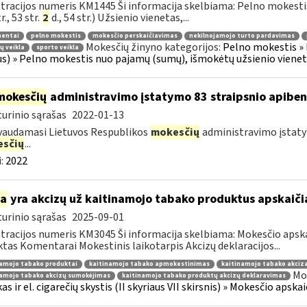
tracijos numeris KM1445 Ši informacija skelbiama: Pelno mokesti
r., 53 str.
2
d., 54 str.) Užsienio vienetas,...
entai
pelno mokestis
mokesčio perskaičiavimas
nekilnojamojo turto pardavimas
Mokesčių žinyno kategorijos:
Pelno mokestis » 
jų veikla
sporto veikla
us) » Pelno mokestis nuo pajamų (sumų), išmokėtų užsienio vienetui
mokesčių
administravimo įstatymo 83 straipsnio apibe
urinio sąrašas
2022-01-13
vaudamasi Lietuvos Respublikos
mokesčių
administravimo įstatym
sčių
...
:
2022
ia
yra akcizų už kaitinamojo tabako produktus apskaič
urinio sąrašas
2025-09-01
tracijos numeris KM3045 Ši informacija skelbiama: Mokesčio apsk
tas Komentarai Mokestinis laikotarpis Akcizų deklaracijos...
namojo tabako produktai
kaitinamojo tabako apmokestinimas
kaitinamojo tabako akciza
Mok
namojo tabako akcizų sumokėjimas
kaitinamojo tabako produktų akcizų deklaravimas
as ir el. cigarečių skystis (II skyriaus VII skirsnis) » Mokesčio aps