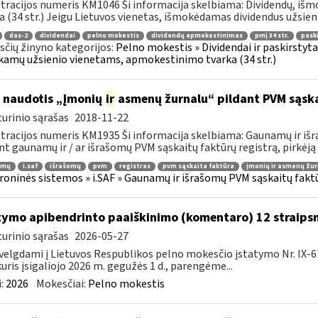
tracijos numeris KM1046 Ši informacija skelbiama: Dividendų, i
a (34 str.) Jeigu Lietuvos vienetas, išmokėdamas dividendus užsieni
das-2
dividendai
pelno mokestis
dividendų apmokestinimas
pmį 34 str.
pask
čių žinyno kategorijos:
Pelno mokestis » Dividendai ir paskirstytas
amų užsienio vienetams, apmokestinimo tvarka (34 str.)
 naudotis „Įmonių
ir
asmenų žurnalu“ pildant PVM sąska
urinio sąrašas
2018-11-22
tracijos numeris KM1935 Ši informacija skelbiama: Gaunamų ir iš
nt gaunamų ir / ar išrašomų PVM sąskaitų faktūrų registrą, pirkėją a
amų
i.saf
išrašomų
pvm
registras
pvm sąskaita faktūra
įmonių ir asmenų žur
roninės sistemos » i.SAF » Gaunamų ir išrašomų PVM sąskaitų fakt
tymo apibendrinto paaiškinimo (komentaro) 12 straips
urinio sąrašas
2026-05-27
velgdami į Lietuvos Respublikos pelno mokesčio įstatymo Nr. IX-6
kuris įsigaliojo 2026 m. gegužės 1 d., parengėme...
:
2026
Mokesčiai:
Pelno mokestis