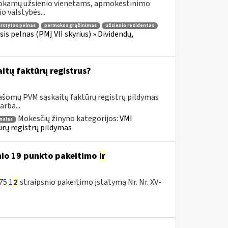
šmokamų užsienio vienetams, apmokestinimo
o valstybės...
irstytas pelnas
permokos grąžinimas
užsienio rezidentas
is pelnas (PMĮ VII skyrius) » Dividendų,
itų faktūrų registrus?
rašomų PVM sąskaitų faktūrų registrų pildymas
rba...
Mokesčių žinyno kategorijos:
VMI
nalas
ūrų registrų pildymas
nio 19 punkto pakeitimo
ir
75 1
2
straipsnio pakeitimo įstatymą Nr. Nr. XV-