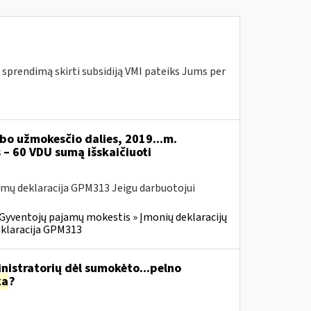
 sprendimą skirti subsidiją VMI pateiks Jums per
bo užmokesčio dalies, 2019...m.
 – 60 VDU sumą išskaičiuoti
mų deklaracija GPM313 Jeigu darbuotojui
Gyventojų pajamų mokestis » Įmonių deklaracijų
eklaracija GPM313
istratorių dėl sumokėto...pelno
ka
?