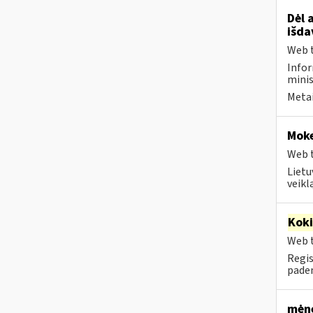
Dėl 
išda
Web t
Infor
minis
Metai
Moke
Web t
Lietu
veikl
Kok
Web t
Regis
paden
mėne