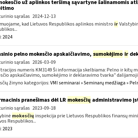
mokesčio už aplinkos teršimą sąvartyne šalinamomis atl
itimo
urinio sąrašas
2024-12-13
muojame, kad Lietuvos Respublikos aplinkos ministro
ir
Valstybi
blikos...
:
2024
sinio pelno mokesčio apskaičiavimo,
sumokėjimo
ir
dek
urinio sąrašas
2026-03-09
tracijos numeris KM3149 Ši informacija skelbiama: Pelno ir kitų 
čio apskaičiavimo, sumokėjimo ir deklaravimo tvarka" dalijamoji 
čių žinyno kategorijos:
VMI seminarai » Seminarų medžiaga » Peln
rmacinis pranešimas dėl LR
mokesčių
administravimo įs
urinio sąrašas
2023-09-18
ybinė
mokesčių
inspekcija prie Lietuvos Respublikos finansų mini
vos Respublikos...
:
2023