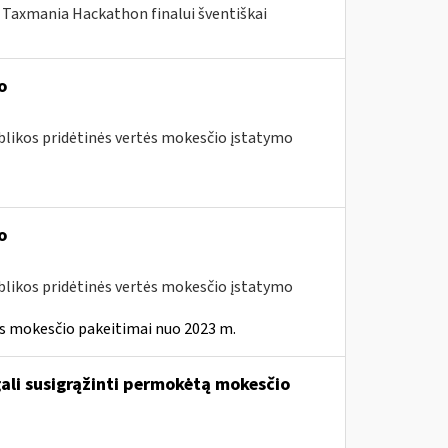
Taxmania Hackathon finalui šventiškai
o
blikos pridėtinės vertės mokesčio įstatymo
o
blikos pridėtinės vertės mokesčio įstatymo
ės mokesčio pakeitimai nuo 2023 m.
gali susigrąžinti permokėtą mokesčio