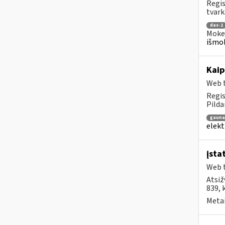
Regis
tvark
das-1
Mokes
išmok
Kaip
Web t
Regis
Pilda
gaun
elekt
įsta
Web t
Atsiž
839, 
Metai