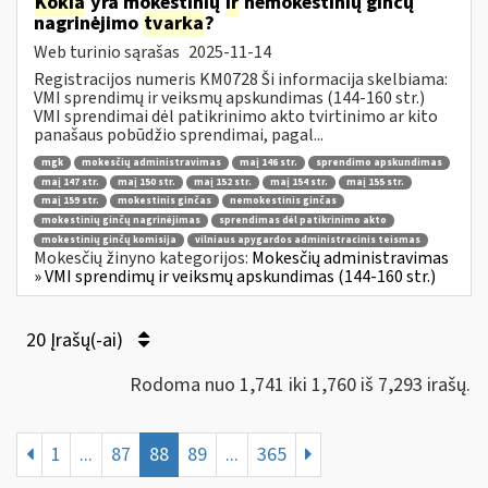
Kokia
yra mokestinių
ir
nemokestinių ginčų
nagrinėjimo
tvarka
?
Web turinio sąrašas
2025-11-14
Registracijos numeris KM0728 Ši informacija skelbiama:
VMI sprendimų ir veiksmų apskundimas (144-160 str.)
VMI sprendimai dėl patikrinimo akto tvirtinimo ar kito
panašaus pobūdžio sprendimai, pagal...
mgk
mokesčių administravimas
maį 146 str.
sprendimo apskundimas
maį 147 str.
maį 150 str.
maį 152 str.
maį 154 str.
maį 155 str.
maį 159 str.
mokestinis ginčas
nemokestinis ginčas
mokestinių ginčų nagrinėjimas
sprendimas dėl patikrinimo akto
mokestinių ginčų komisija
vilniaus apygardos administracinis teismas
Mokesčių žinyno kategorijos:
Mokesčių administravimas
» VMI sprendimų ir veiksmų apskundimas (144-160 str.)
20 Įrašų(-ai)
Rodoma nuo 1,741 iki 1,760 iš 7,293 irašų.
1
...
87
88
89
...
365