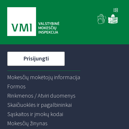
Prisijungti
Mokesčių mokėtojų informacija
Formos
Rinkmenos / Atviri duomenys
Skaičiuoklės ir pagalbininkai
Sąskaitos ir įmokų kodai
Mokesčių žinynas