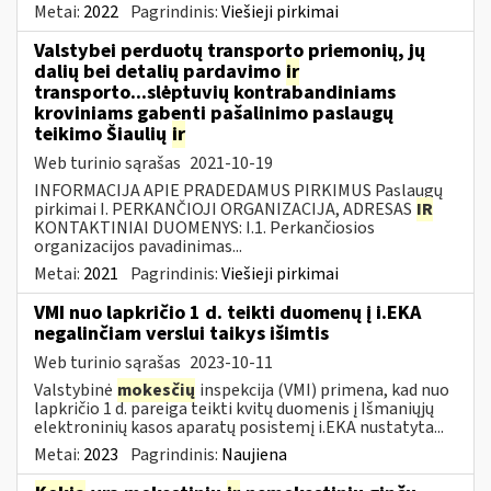
Metai:
2022
Pagrindinis:
Viešieji pirkimai
Valstybei perduotų transporto priemonių, jų
dalių bei detalių pardavimo
ir
transporto...slėptuvių kontrabandiniams
kroviniams gabenti pašalinimo paslaugų
teikimo Šiaulių
ir
Web turinio sąrašas
2021-10-19
INFORMACIJA APIE PRADEDAMUS PIRKIMUS Paslaugų
pirkimai I. PERKANČIOJI ORGANIZACIJA, ADRESAS
IR
KONTAKTINIAI DUOMENYS: I.1. Perkančiosios
organizacijos pavadinimas...
Metai:
2021
Pagrindinis:
Viešieji pirkimai
VMI nuo lapkričio 1 d. teikti duomenų į i.EKA
negalinčiam verslui taikys išimtis
Web turinio sąrašas
2023-10-11
Valstybinė
mokesčių
inspekcija (VMI) primena, kad nuo
lapkričio 1 d. pareiga teikti kvitų duomenis į Išmaniųjų
elektroninių kasos aparatų posistemį i.EKA nustatyta...
Metai:
2023
Pagrindinis:
Naujiena