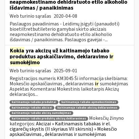
neapmokestinamo dehidratuoto etilo alkoholio
išdavimas / panaikinimas
Web turinio sąrašas
2020-04-08
Paslaugos pavadinimas - Leidimų įsigyti (panaudoti)
bioetiltretbutileterio gamybai skirto akcizais
neapmokestinamo dehidratuoto etilo alkoholio
išdavimas / panaikinimas. Paslaugos gavėjai -...
Kokia
yra akcizų už kaitinamojo tabako
produktus apskaičiavimo, deklaravimo
ir
sumokėjimo
Web turinio sąrašas
2025-09-01
Registracijos numeris KM3045 Ši informacija skelbiama:
Mokesčio apskaičiavimas , deklaravimas
ir
sumokėjimas
Aspektas Komentarai Mokestinis laikotarpis Akcizų
deklaracijos...
kaitinamojo tabako produktai
kaitinamojo tabako apmokestinimas
kaitinamojo tabako akcizai
kaitinamojo tabako akcizų deklaravimas
kaitinamojo tabako akcizų sumokėjimas
Mokesčių žinyno
kaitinamojo tabako produktų akcizų deklaravimas
kategorijos:
Akcizai » Kaitinamasis tabakas ir el.
cigarečių skystis (II skyriaus VII skirsnis) » Mokesčio
apskaičiavimas , deklaravimas ir sumokėjimas