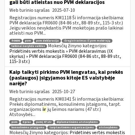
gali būti atleistas nuo PVM deklaracijos
Web turinio sąrašas
2025-07-10
Registracijos numeris KM1118 Ši informacija skelbiama:
PVM deklaracija FR0600 (84-86 str., 88-89 str., 115-3 str.)
Jeigu veiklos nevykdantis PVM mokėtojas prašo laikinai
atleisti nuo PVM...
fr0600
pvm
pvm deklaracija
išregistravimas iš pvm mokėtojų
Mokesčių žinyno kategorijos:
laikinai nevykdo veiklos
Pridėtinės vertės mokestis » PVM deklaravimas (IX
skyrius) » PVM deklaracija FR0600 (84-86 str., 88-89 str.,
115-3 str.)
Kaip taikyti pirkimo PVM lengvatas, kai prekės
(paslaugos) įsigyjamos kitoje ES valstybėje
narėje?
Web turinio sąrašas
2025-10-27
Registracijos numeris KM0341 Ši informacija skelbiama:
Prekės diplomatinėms, konsulinėms įstaigoms, tarpt.
organizacijoms
ir
jų šeimos nariams (47 str.)
Atstovybės...
pvm
0 proc
pvmį 47 str
diplomatinėms atstovybėms
konsulinėms įstaigoms
tarptautinėms organizacijoms
atstovybėms
Mokesčių žinyno kategorijos:
Pridėtinės vertės mokestis