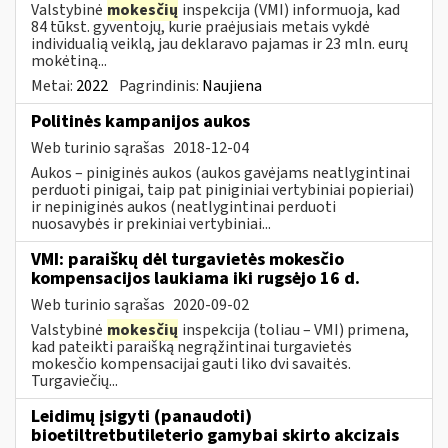
Valstybinė
mokesčių
inspekcija (VMI) informuoja, kad
84 tūkst. gyventojų, kurie praėjusiais metais vykdė
individualią veiklą, jau deklaravo pajamas ir 23 mln. eurų
mokėtiną...
Metai:
2022
Pagrindinis:
Naujiena
Politinės kampanijos aukos
Web turinio sąrašas
2018-12-04
Aukos – piniginės aukos (aukos gavėjams neatlygintinai
perduoti pinigai, taip pat piniginiai vertybiniai popieriai)
ir nepiniginės aukos (neatlygintinai perduoti
nuosavybės ir prekiniai vertybiniai...
VMI: paraiškų dėl turgavietės mokesčio
kompensacijos laukiama iki rugsėjo 16 d.
Web turinio sąrašas
2020-09-02
Valstybinė
mokesčių
inspekcija (toliau – VMI) primena,
kad pateikti paraišką negrąžintinai turgavietės
mokesčio kompensacijai gauti liko dvi savaitės.
Turgaviečių...
Leidimų įsigyti (panaudoti)
bioetiltretbutileterio gamybai skirto akcizais