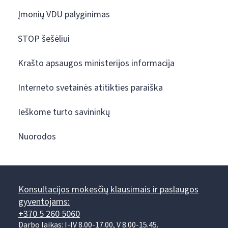
Įmonių VDU palyginimas
STOP šešėliui
Krašto apsaugos ministerijos informacija
Interneto svetainės atitikties paraiška
Ieškome turto savininkų
Nuorodos
Konsultacijos mokesčių klausimais ir paslaugos
gyventojams:
+370 5 260 5060
Darbo laikas: I-IV 8.00-17.00, V 8.00-15.45.