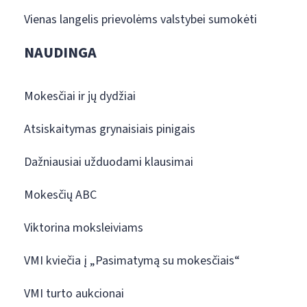
Vienas langelis prievolėms valstybei sumokėti
NAUDINGA
Mokesčiai ir jų dydžiai
Atsiskaitymas grynaisiais pinigais
Dažniausiai užduodami klausimai
Mokesčių ABC
Viktorina moksleiviams
VMI kviečia į „Pasimatymą su mokesčiais“
VMI turto aukcionai