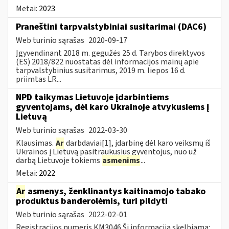
Metai:
2023
Praneštini tarpvalstybiniai susitarimai (DAC6)
Web turinio sąrašas
2020-09-17
Įgyvendinant 2018 m. gegužės 25 d. Tarybos direktyvos
(ES) 2018/822 nuostatas dėl informacijos mainų apie
tarpvalstybinius susitarimus, 2019 m. liepos 16 d.
priimtas LR...
NPD taikymas Lietuvoje įdarbintiems
gyventojams, dėl karo Ukrainoje atvykusiems į
Lietuvą
Web turinio sąrašas
2022-03-30
Klausimas.
Ar
darbdaviai[1], įdarbinę dėl karo veiksmų iš
Ukrainos į Lietuvą pasitraukusius gyventojus, nuo už
darbą Lietuvoje tokiems
asmenims
...
Metai:
2022
Ar
asmenys, ženklinantys kaitinamojo tabako
produktus banderolėmis, turi pildyti
Web turinio sąrašas
2022-02-01
Registracijos numeris KM3046 Ši informacija skelbiama: