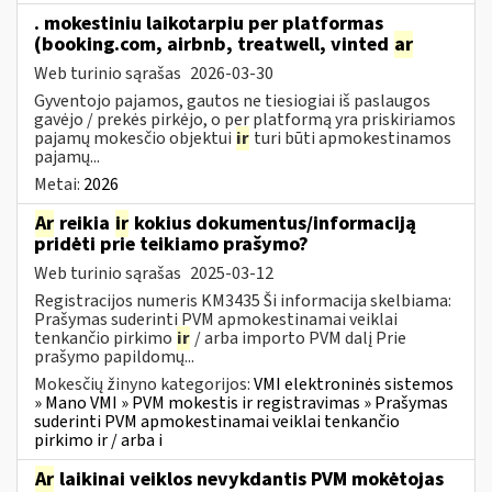
. mokestiniu laikotarpiu per platformas
(booking.com, airbnb, treatwell, vinted
ar
Web turinio sąrašas
2026-03-30
Gyventojo pajamos, gautos ne tiesiogiai iš paslaugos
gavėjo / prekės pirkėjo, o per platformą yra priskiriamos
pajamų mokesčio objektui
ir
turi būti apmokestinamos
pajamų...
Metai:
2026
Ar
reikia
ir
kokius dokumentus/informaciją
pridėti prie teikiamo prašymo?
Web turinio sąrašas
2025-03-12
Registracijos numeris KM3435 Ši informacija skelbiama:
Prašymas suderinti PVM apmokestinamai veiklai
tenkančio pirkimo
ir
/ arba importo PVM dalį Prie
prašymo papildomų...
Mokesčių žinyno kategorijos:
VMI elektroninės sistemos
» Mano VMI » PVM mokestis ir registravimas » Prašymas
suderinti PVM apmokestinamai veiklai tenkančio
pirkimo ir / arba i
Ar
laikinai veiklos nevykdantis PVM mokėtojas