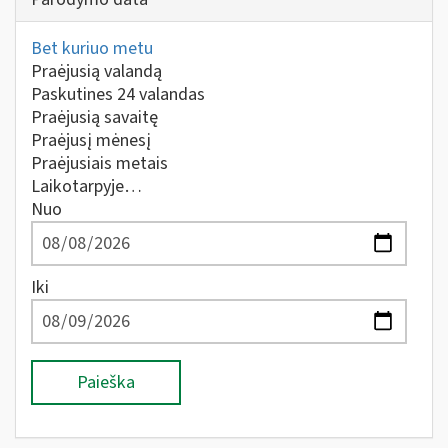
Bet kuriuo metu
Praėjusią valandą
Paskutines 24 valandas
Praėjusią savaitę
Praėjusį mėnesį
Praėjusiais metais
Laikotarpyje…
Nuo
Iki
Paieška