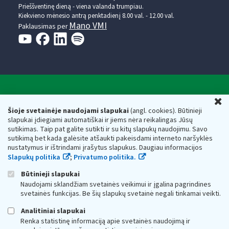
Prieššventinę dieną - viena valanda trumpiau.
Kiekvieno mėnesio antrą penktadienį 8.00 val. - 12.00 val.
Mano VMI
Paklausimas per
Valstybinė mokesčių inspekcija prie Lietuvos
U
Respublikos finansų ministerijos
Šioje svetainėje naudojami slapukai
(angl. cookies). Būtinieji
slapukai įdiegiami automatiškai ir jiems nėra reikalingas Jūsų
Biudžetinė įstaiga. Juridinio asmens kodas — 188659752,
sutikimas. Taip pat galite sutikti ir su kitų slapukų naudojimu. Savo
adresas: Vasario 16-osios g. 14, 01107 Vilnius, Lietuva, el.paštas:
sutikimą bet kada galėsite atšaukti pakeisdami interneto naršyklės
vmi@vmi.lt
, E. pristatymo dėžutės adresas 188659752
nustatymus ir ištrindami įrašytus slapukus. Daugiau informacijos
Duomenys apie Valstybinę mokesčių inspekciją prie Lietuvos
Slapukų politika
;
Privatumo politika.
Respublikos finansų ministerijos kaupiami ir saugomi Juridinių
asmenų registre
Būtinieji slapukai
Naudojami sklandžiam svetainės veikimui ir įgalina pagrindines
svetainės funkcijas. Be šių slapukų svetainė negali tinkamai veikti.
Analitiniai slapukai
Renka statistinę informaciją apie svetainės naudojimą ir