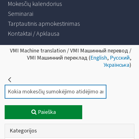
Mokesčių kalendorius
Seminarai
Tarptautinis apmokestinimas
Kontaktai / Apklausa
VMI Machine translation / VMI Машинный перевод /
VMI Машинний переклад (
English
,
Русский
,
Українська
)
Paieška
Kategorijos