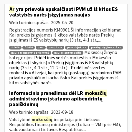
Ar
yra prievolė apskaičiuoti PVM už iš kitos ES
valstybės narės įsigyjamas naujas
Web turinio sąrašas
2025-05-20
Registracijos numeris KM0901 Ši informacija skelbiama:
Kai prekės įsigyjamos iš kitos valstybės narės Prekių
įsigijimas iš ES valstybių narių (3 str., 4-1 str.,...
fr0608
fr0656
pvm
pvmį 3 str
pvm objektas
prekių įsigijimas iš es
Mokesčių žinyno
nauja transporto priemonė
naujas automobilis
kategorijos:
Pridėtinės vertės mokestis » Mokesčio
objektas (I skyrius) » Prekių įsigijimas iš ES valstybių
narių (3 str., 4-1 str., 12-2 str.)
Pridėtinės vertės
mokestis » Atvejai, kai prekių (paslaugų) pardavimo PVM
privalo apskaičiuoti arba išsk » Kai prekės įsigyjamos iš
kitos valstybės narės
Informacinis pranešimas dėl LR
mokesčių
administravimo įstatymo apibendrintų
paaiškinimų
Web turinio sąrašas
2023-09-18
Valstybinė
mokesčių
inspekcija prie Lietuvos
Respublikos finansų ministerijos (toliau — VMI prie FM),
vadovaudamasi Lietuvos Respublikos...