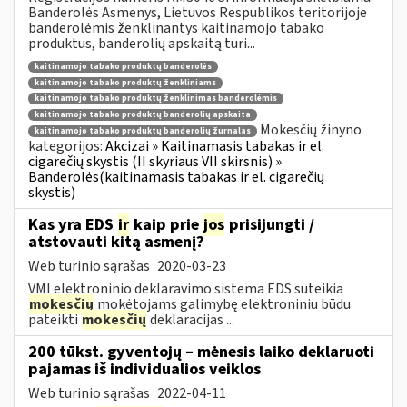
Banderolės Asmenys, Lietuvos Respublikos teritorijoje
banderolėmis ženklinantys kaitinamojo tabako
produktus, banderolių apskaitą turi...
kaitinamojo tabako produktų banderolės
kaitinamojo tabako produktų ženkliniams
kaitinamojo tabako produktų ženklinimas banderolėmis
kaitinamojo tabako produktų banderolių apskaita
Mokesčių žinyno
kaitinamojo tabako produktų banderolių žurnalas
kategorijos:
Akcizai » Kaitinamasis tabakas ir el.
cigarečių skystis (II skyriaus VII skirsnis) »
Banderolės(kaitinamasis tabakas ir el. cigarečių
skystis)
Kas yra EDS
ir
kaip prie
jos
prisijungti /
atstovauti kitą asmenį?
Web turinio sąrašas
2020-03-23
VMI elektroninio deklaravimo sistema EDS suteikia
mokesčių
mokėtojams galimybę elektroniniu būdu
pateikti
mokesčių
deklaracijas ...
200 tūkst. gyventojų – mėnesis laiko deklaruoti
pajamas iš individualios veiklos
Web turinio sąrašas
2022-04-11