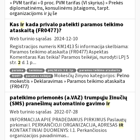
» PVM tarifai » 0 proc. PVM tarifas (VI skyrius) » Prekės
diplomatinėms, konsulinėms įstaigoms, tarpt.
organizacijoms ir jų še
Kas
ir
kada privalo pateikti paramos teikimo
ataskaitą (FR0477)?
Web turinio sąrašas
2024-12-10
Registracijos numeris KM1413 Ši informacija skelbiama:
Paramos teikimo ataskaita (FR0477) Aspektas
Komentaras Kas teikia? Paramos teikėjai, nurodyti LPĮ 5
str.
2
d. 1 p....
parama
terminas
pmį 50 str. 3 d. 2 p.
paramos teikimo ataskaita
Mokesčių žinyno kategorijos:
Pelno
fr0477
paramos teikėjai
mokestis » Deklaravimas » Paramos teikimo ataskaita
(FR0477)
pateikimo priemonės (a.VAZ) trumpųjų žinučių
(SMS) pranešimų automatinio gavimo
ir
Web turinio sąrašas
2022-07-28
INFORMACIJA APIE PRADEDAMUS PIRKIMUS Paslaugų
pirkimai I. PERKANČIOJI ORGANIZACIJA, ADRESAS
IR
KONTAKTINIAI DUOMENYS: I.1. Perkančiosios
organizacijos pavadinimas...