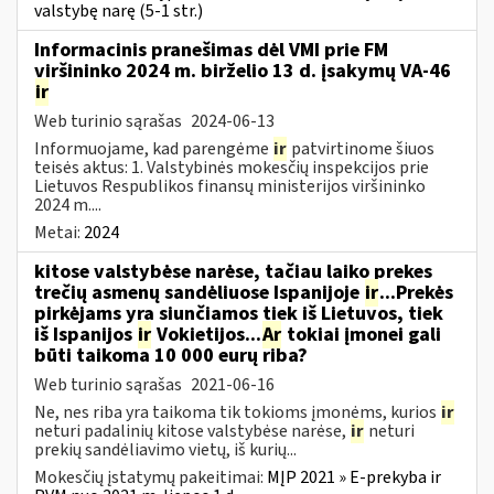
valstybę narę (5-1 str.)
Informacinis pranešimas dėl VMI prie FM
viršininko 2024 m. birželio 13 d. įsakymų VA-46
ir
Web turinio sąrašas
2024-06-13
Informuojame, kad parengėme
ir
patvirtinome šiuos
teisės aktus: 1. Valstybinės mokesčių inspekcijos prie
Lietuvos Respublikos finansų ministerijos viršininko
2024 m....
Metai:
2024
kitose valstybėse narėse, tačiau laiko prekes
trečių asmenų sandėliuose Ispanijoje
ir
...Prekės
pirkėjams yra siunčiamos tiek iš Lietuvos, tiek
iš Ispanijos
ir
Vokietijos...
Ar
tokiai įmonei gali
būti taikoma 10 000 eurų riba?
Web turinio sąrašas
2021-06-16
Ne, nes riba yra taikoma tik tokioms įmonėms, kurios
ir
neturi padalinių kitose valstybėse narėse,
ir
neturi
prekių sandėliavimo vietų, iš kurių...
Mokesčių įstatymų pakeitimai:
MĮP 2021 » E-prekyba ir