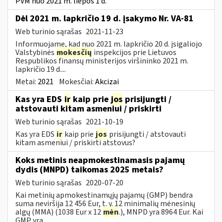
PVM nuo 2021 m. liepos 1 d.
Dėl 2021 m. lapkričio 19 d. įsakymo Nr. VA-81
Web turinio sąrašas
2021-11-23
Informuojame, kad nuo 2021 m. lapkričio 20 d. įsigaliojo
Valstybinės
mokesčių
inspekcijos prie Lietuvos
Respublikos finansų ministerijos viršininko 2021 m.
lapkričio 19 d....
Metai:
2021
Mokesčiai:
Akcizai
Kas yra EDS
ir
kaip prie
jos
prisijungti /
atstovauti kitam asmeniui / priskirti
Web turinio sąrašas
2021-10-19
Kas yra EDS
ir
kaip prie
jos
prisijungti / atstovauti
kitam asmeniui / priskirti atstovus?
Koks metinis neapmokestinamasis pajamų
dydis (MNPD) taikomas 2025 metais?
Web turinio sąrašas
2020-07-20
Kai metinių apmokestinamųjų pajamų (GMP) bendra
suma neviršija 12 456 Eur, t. y. 12 minimalių mėnesinių
algų (MMA) (1038 Eur x 12
mėn
.), MNPD yra 8964 Eur. Kai
GMP yra...