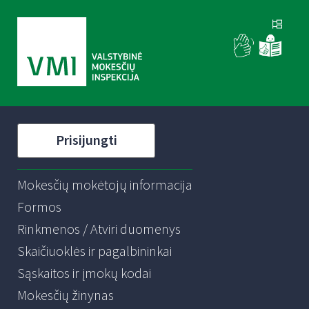
Prisijungti
Mokesčių mokėtojų informacija
Formos
Rinkmenos / Atviri duomenys
Skaičiuoklės ir pagalbininkai
Sąskaitos ir įmokų kodai
Mokesčių žinynas