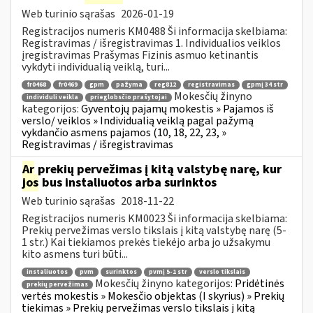
Web turinio sąrašas
2026-01-19
Registracijos numeris KM0488 Ši informacija skelbiama:
Registravimas / išregistravimas 1. Individualios veiklos
įregistravimas Prašymas Fizinis asmuo ketinantis
vykdyti individualią veiklą, turi...
fr0468
fr0469
gpm
pažyma
reg812
registravimas
gpmį 34 str
Mokesčių žinyno
individuli veikla
prieglobsčio prašytojai
kategorijos:
Gyventojų pajamų mokestis » Pajamos iš
verslo/ veiklos » Individualią veiklą pagal pažymą
vykdančio asmens pajamos (10, 18, 22, 23, »
Registravimas / išregistravimas
Ar
prekių pervežimas į kitą valstybę narę, kur
jos
bus instaliuotos arba surinktos
Web turinio sąrašas
2018-11-22
Registracijos numeris KM0023 Ši informacija skelbiama:
Prekių pervežimas verslo tikslais į kitą valstybę narę (5-
1 str.) Kai tiekiamos prekės tiekėjo arba jo užsakymu
kito asmens turi būti...
instaliuotos
pvm
surinktos
pvmį 5-1 str
verslo tikslais
Mokesčių žinyno kategorijos:
Pridėtinės
prekių pervežimas
vertės mokestis » Mokesčio objektas (I skyrius) » Prekių
tiekimas » Prekių pervežimas verslo tikslais į kitą