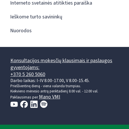
Interneto svetainės atitikties paraiška
Ieškome turto savininkų
Nuorodos
Konsultacijos mokesčių klausimais ir paslaugos
gyventojams:
+370 5 260 5060
Darbo laikas: I-IV 8.00-17.00, V 8.00-15.45.
Prieššventinę dieną - viena valanda trumpiau.
Kiekvieno mėnesio antrą penktadienį 8.00 val. - 12.00 val.
Mano VMI
Paklausimas per