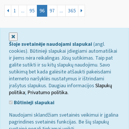
1
...
95
96
97
...
365
Uždaryti
Šioje svetainėje naudojami slapukai
(angl.
cookies). Būtinieji slapukai įdiegiami automatiškai
ir jiems nėra reikalingas Jūsų sutikimas. Taip pat
galite sutikti ir su kitų slapukų naudojimu. Savo
sutikimą bet kada galėsite atšaukti pakeisdami
interneto naršyklės nustatymus ir ištrindami
įrašytus slapukus. Daugiau informacijos
Slapukų
politika
;
Privatumo politika.
Būtinieji slapukai
Naudojami sklandžiam svetainės veikimui ir įgalina
pagrindines svetainės funkcijas. Be šių slapukų
svetainė negali tinkamai veikti.