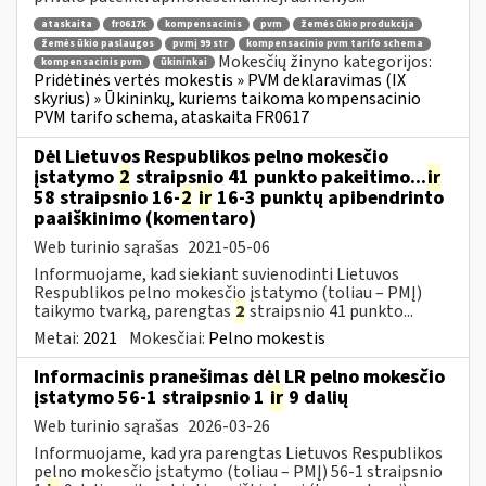
ataskaita
fr0617k
kompensacinis
pvm
žemės ūkio produkcija
žemės ūkio paslaugos
pvmį 99 str
kompensacinio pvm tarifo schema
Mokesčių žinyno kategorijos:
kompensacinis pvm
ūkininkai
Pridėtinės vertės mokestis » PVM deklaravimas (IX
skyrius) » Ūkininkų, kuriems taikoma kompensacinio
PVM tarifo schema, ataskaita FR0617
Dėl Lietuvos Respublikos pelno mokesčio
įstatymo
2
straipsnio 41 punkto pakeitimo...
ir
58 straipsnio 16-
2
ir
16-3 punktų apibendrinto
paaiškinimo (komentaro)
Web turinio sąrašas
2021-05-06
Informuojame, kad siekiant suvienodinti Lietuvos
Respublikos pelno mokesčio įstatymo (toliau – PMĮ)
taikymo tvarką, parengtas
2
straipsnio 41 punkto...
Metai:
2021
Mokesčiai:
Pelno mokestis
Informacinis pranešimas dėl LR pelno mokesčio
įstatymo 56-1 straipsnio 1
ir
9 dalių
Web turinio sąrašas
2026-03-26
Informuojame, kad yra parengtas Lietuvos Respublikos
pelno mokesčio įstatymo (toliau – PMĮ) 56-1 straipsnio