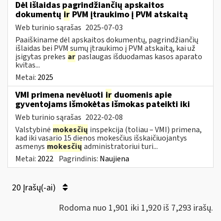
Dėl išlaidas pagrindžiančių apskaitos
dokumentų
ir
PVM įtraukimo į PVM atskaitą
Web turinio sąrašas
2025-07-03
Paaiškiname dėl apskaitos dokumentų, pagrindžiančių
išlaidas bei PVM sumų įtraukimo į PVM atskaitą, kai už
įsigytas prekes
ar
paslaugas išduodamas kasos aparato
kvitas...
Metai:
2025
VMI primena nevėluoti
ir
duomenis apie
gyventojams išmokėtas išmokas pateikti iki
Web turinio sąrašas
2022-02-08
Valstybinė
mokesčių
inspekcija (toliau – VMI) primena,
kad iki vasario 15 dienos mokesčius išskaičiuojantys
asmenys
mokesčių
administratoriui turi...
Metai:
2022
Pagrindinis:
Naujiena
20 Įrašų(-ai)
Rodoma nuo 1,901 iki 1,920 iš 7,293 irašų.