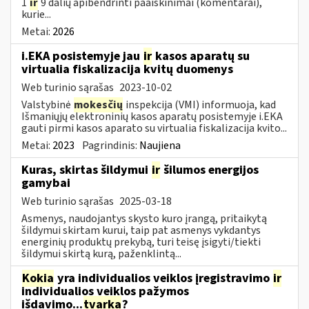
1
ir
9 dalių apibendrinti paaiškinimai (komentarai),
kurie...
Metai:
2026
i.EKA posistemyje jau
ir
kasos aparatų su
virtualia fiskalizacija kvitų duomenys
Web turinio sąrašas
2023-10-02
Valstybinė
mokesčių
inspekcija (VMI) informuoja, kad
Išmaniųjų elektroninių kasos aparatų posistemyje i.EKA
gauti pirmi kasos aparato su virtualia fiskalizacija kvito...
Metai:
2023
Pagrindinis:
Naujiena
Kuras, skirtas šildymui
ir
šilumos energijos
gamybai
Web turinio sąrašas
2025-03-18
Asmenys, naudojantys skysto kuro įrangą, pritaikytą
šildymui skirtam kurui, taip pat asmenys vykdantys
energinių produktų prekybą, turi teisę įsigyti/tiekti
šildymui skirtą kurą, paženklintą...
Kokia
yra individualios veiklos įregistravimo
ir
individualios veiklos pažymos
išdavimo...
tvarka
?