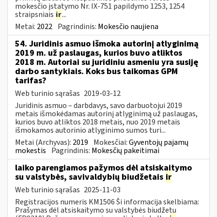
mokesčio įstatymo Nr. IX-751 papildymo 1253, 1254
straipsniais
ir
...
Metai:
2022
Pagrindinis:
Mokesčio naujiena
54. Juridinis asmuo išmoka autorinį atlyginimą
2019 m. už paslaugas, kurios buvo atliktos
2018 m. Autoriai su juridiniu asmeniu yra susiję
darbo santykiais. Koks bus taikomas GPM
tarifas?
Web turinio sąrašas
2019-03-12
Juridinis asmuo – darbdavys, savo darbuotojui 2019
metais išmokėdamas autorinį atlyginimą už paslaugas,
kurios buvo atliktos 2018 metais, nuo 2019 metais
išmokamos autorinio atlyginimo sumos turi...
Metai (Archyvas):
2019
Mokesčiai:
Gyventojų pajamų
mokestis
Pagrindinis:
Mokesčių pakeitimai
laiko parengiamos pažymos dėl atsiskaitymo
su valstybės, savivaldybių biudžetais
ir
Web turinio sąrašas
2025-11-03
Registracijos numeris KM1506 Ši informacija skelbiama:
Prašymas dėl atsiskaitymo su valstybės biudžetu