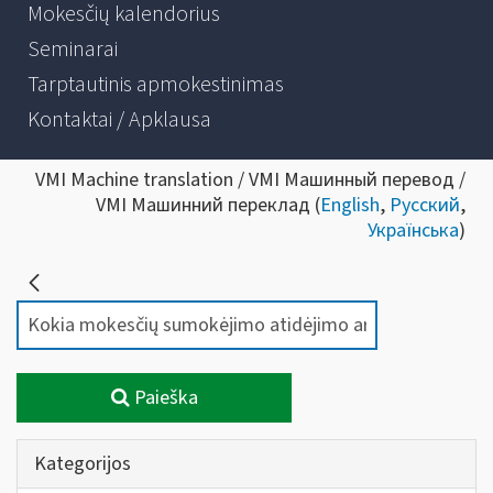
Mokesčių kalendorius
Seminarai
Tarptautinis apmokestinimas
Kontaktai / Apklausa
VMI Machine translation / VMI Машинный перевод /
VMI Машинний переклад (
English
,
Русский
,
Українська
)
Paieška
Kategorijos