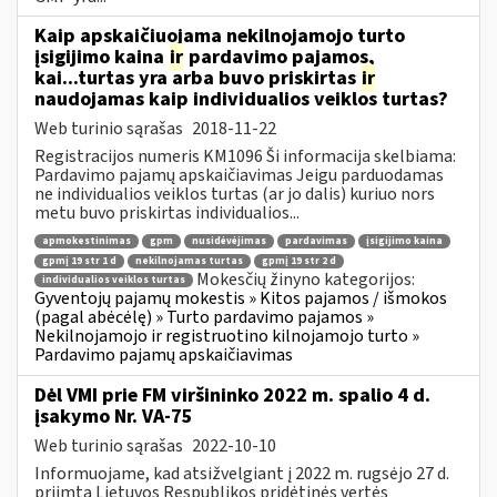
Kaip apskaičiuojama nekilnojamojo turto
įsigijimo kaina
ir
pardavimo pajamos,
kai...turtas yra arba buvo priskirtas
ir
naudojamas kaip individualios veiklos turtas?
Web turinio sąrašas
2018-11-22
Registracijos numeris KM1096 Ši informacija skelbiama:
Pardavimo pajamų apskaičiavimas Jeigu parduodamas
ne individualios veiklos turtas (ar jo dalis) kuriuo nors
metu buvo priskirtas individualios...
apmokestinimas
gpm
nusidėvėjimas
pardavimas
įsigijimo kaina
gpmį 19 str 1 d
nekilnojamas turtas
gpmį 19 str 2 d
Mokesčių žinyno kategorijos:
individualios veiklos turtas
Gyventojų pajamų mokestis » Kitos pajamos / išmokos
(pagal abėcėlę) » Turto pardavimo pajamos »
Nekilnojamojo ir registruotino kilnojamojo turto »
Pardavimo pajamų apskaičiavimas
Dėl VMI prie FM viršininko 2022 m. spalio 4 d.
įsakymo Nr. VA-75
Web turinio sąrašas
2022-10-10
Informuojame, kad atsižvelgiant į 2022 m. rugsėjo 27 d.
priimtą Lietuvos Respublikos pridėtinės vertės