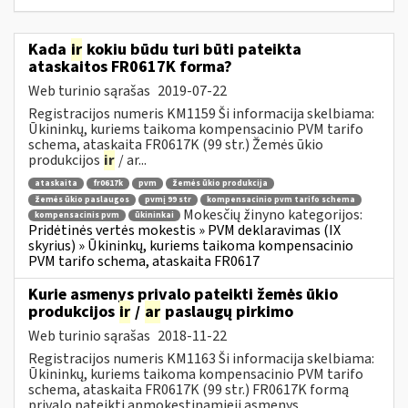
Kada
ir
kokiu būdu turi būti pateikta
ataskaitos FR0617K forma?
Web turinio sąrašas
2019-07-22
Registracijos numeris KM1159 Ši informacija skelbiama:
Ūkininkų, kuriems taikoma kompensacinio PVM tarifo
schema, ataskaita FR0617K (99 str.) Žemės ūkio
produkcijos
ir
/ ar...
ataskaita
fr0617k
pvm
žemės ūkio produkcija
žemės ūkio paslaugos
pvmį 99 str
kompensacinio pvm tarifo schema
Mokesčių žinyno kategorijos:
kompensacinis pvm
ūkininkai
Pridėtinės vertės mokestis » PVM deklaravimas (IX
skyrius) » Ūkininkų, kuriems taikoma kompensacinio
PVM tarifo schema, ataskaita FR0617
Kurie asmenys privalo pateikti žemės ūkio
produkcijos
ir
/
ar
paslaugų pirkimo
Web turinio sąrašas
2018-11-22
Registracijos numeris KM1163 Ši informacija skelbiama:
Ūkininkų, kuriems taikoma kompensacinio PVM tarifo
schema, ataskaita FR0617K (99 str.) FR0617K formą
privalo pateikti apmokestinamieji asmenys...