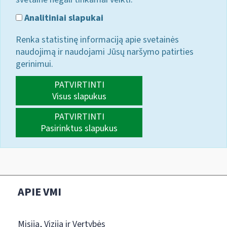
Analitiniai slapukai
Renka statistinę informaciją apie svetainės
naudojimą ir naudojami Jūsų naršymo patirties
gerinimui.
PATVIRTINTI
Visus slapukus
PATVIRTINTI
Pasirinktus slapukus
APIE VMI
Misija, Vizija ir Vertybės