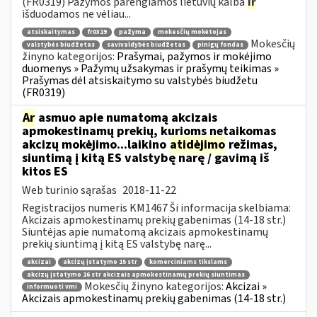
(FR0319) Pažymos parengiamos lietuvių kalba
ir
išduodamos ne vėliau...
atsiskaitymas
fr0319
pažyma
mokesčių mokėtojas
Mokesčių
valstybės biudžetas
savivaldybės biudžetas
pinigų fondas
žinyno kategorijos:
Prašymai, pažymos ir mokėjimo
duomenys » Pažymų užsakymas ir prašymų teikimas »
Prašymas dėl atsiskaitymo su valstybės biudžetu
(FR0319)
Ar
asmuo apie numatomą akcizais
apmokestinamų prekių, kurioms netaikomas
akcizų mokėjimo...laikino
atidėjimo
režimas,
siuntimą į kitą ES valstybę narę / gavimą iš
kitos ES
Web turinio sąrašas
2018-11-22
Registracijos numeris KM1467 Ši informacija skelbiama:
Akcizais apmokestinamų prekių gabenimas (14-18 str.)
Siuntėjas apie numatomą akcizais apmokestinamų
prekių siuntimą į kitą ES valstybę narę...
akcizai
akcizų įstatymo 15 str
komerciniams tikslams
akcizų įstatymo 16 str akcizais apmokestinamų prekių siuntimas
Mokesčių žinyno kategorijos:
Akcizai »
informuoti vmi
Akcizais apmokestinamų prekių gabenimas (14-18 str.)