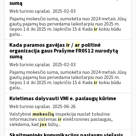
sumą
Web turinio sąrašas
2025-02-03
Pajamų mokesčio suma, sumokėta nuo 2024 metais Jūsų
gautų pajamų bus pervedama laikotarpiu nuo 2025 m.
liepos 1 d. iki 2025 m. lapkričio 15 d. Kada
ir
kokiu būdu
galiu...
Kada paramos gavėjas
ir
/
ar
politinė
organizacija gaus Prašyme FR0512 nurodytą
sumą
Web turinio sąrašas
2025-02-03
Pajamų mokesčio suma, sumokėta nuo 2024 metais Jūsų
gautų pajamų bus pervedama laikotarpiu nuo 2025 m.
liepos 1 d. iki 2025 m. lapkričio 15 d. Kada
ir
kokiu būdu
galiu...
Kvietimas dalyvauti VMI e. paslaugų kūrime
Web turinio sąrašas
2025-06-26
Valstybinė
mokesčių
inspekcija nuolat tobulina
informacines sistemas
ir
elektronines paslaugas,
siekdama, kad
jos
būtų...
Skaitmeninės komunikacijos paslaugų viešasis