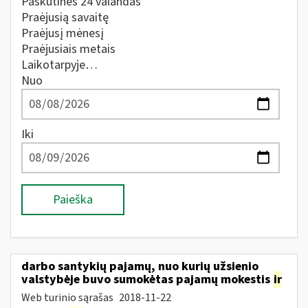
Paskutines 24 valandas
Praėjusią savaitę
Praėjusį mėnesį
Praėjusiais metais
Laikotarpyje…
Nuo
Iki
Paieška
darbo santykių pajamų, nuo kurių užsienio
valstybėje buvo sumokėtas pajamų mokestis
ir
Web turinio sąrašas
2018-11-22