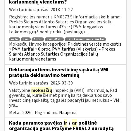
kariuomenių vienetams?
Web turinio sąrašas
2018-11-22
Registracijos numeris KM0373 Ši informacija skelbiama:
Prekės Šiaurės Atlanto Sutarties Organizacijos šalių
kariuomenių vienetams (47 str.) PVM lengvatos
taikomos grąžinant prekių (paslaugų)...
nato
pvm
0 proc
pvmį 47 str
nato kariuomenių vienetai
Mokesčių žinyno kategorijos:
Pridėtinės vertės mokestis
» PVM tarifai » 0 proc. PVM tarifas (VI skyrius) » Prekės
Šiaurės Atlanto Sutarties Organizacijos šalių
kariuomenių vienetams
Deklaruojantiems investicinę sąskaitą VMI
pratęsia deklaravimo terminą
Web turinio sąrašas
2026-03-30
Valstybinė
mokesčių
inspekcija (VMI) informuoja, kad
gyventojai, kurie šiemet pirmą kartą deklaruos savo
investicinę sąskaitą, tą galės padaryti jau netrukus – VMI
yra...
Metai:
2026
Pagrindinis:
Naujiena
Kada paramos gavėjas
ir
/
ar
politinė
organizacija gaus Prašyme FR0512 nurodytą