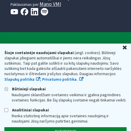
Mano VMI
Paklausimas per
Valstybinė mokesčių inspekcija prie Lietuvos
U
Respublikos finansų ministerijos
Šioje svetainėje naudojami slapukai
(angl. cookies). Būtinieji
slapukai įdiegiami automatiškai ir jiems nėra reikalingas Jūsų
Biudžetinė įstaiga. Juridinio asmens kodas — 188659752,
sutikimas. Taip pat galite sutikti ir su kitų slapukų naudojimu. Savo
adresas: Vasario 16-osios g. 14, 01107 Vilnius, Lietuva, el.paštas:
sutikimą bet kada galėsite atšaukti pakeisdami interneto naršyklės
vmi@vmi.lt
, E. pristatymo dėžutės adresas 188659752
nustatymus ir ištrindami įrašytus slapukus. Daugiau informacijos
Duomenys apie Valstybinę mokesčių inspekciją prie Lietuvos
Slapukų politika
;
Privatumo politika.
Respublikos finansų ministerijos kaupiami ir saugomi Juridinių
asmenų registre
Būtinieji slapukai
Naudojami sklandžiam svetainės veikimui ir įgalina pagrindines
svetainės funkcijas. Be šių slapukų svetainė negali tinkamai veikti.
Analitiniai slapukai
Renka statistinę informaciją apie svetainės naudojimą ir
naudojami Jūsų naršymo patirties gerinimui.