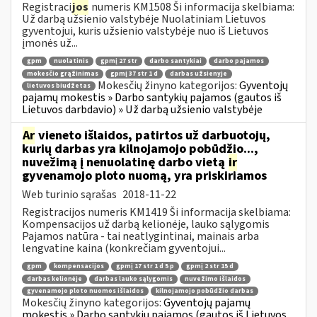
Registraci
jos
numeris KM1508 Ši informacija skelbiama:
Už darbą užsienio valstybėje Nuolatiniam Lietuvos
gyventojui, kuris užsienio valstybėje nuo iš Lietuvos
įmonės už...
gpm
nuolatinis
gpmį 27 str
darbo santykiai
darbo pajamos
mokesčio grąžinimas
gpmį 37 str 1 d
darbas užsienyje
Mokesčių žinyno kategorijos:
Gyventojų
lietuvos biudžetas
pajamų mokestis » Darbo santykių pajamos (gautos iš
Lietuvos darbdavio) » Už darbą užsienio valstybėje
Ar
vieneto išlaidos, patirtos už darbuotojų,
kurių darbas yra kilnojamojo pobūdžio...,
nuvežimą į nenuolatinę darbo vietą
ir
gyvenamojo ploto nuomą, yra priskiriamos
Web turinio sąrašas
2018-11-22
Registracijos numeris KM1419 Ši informacija skelbiama:
Kompensacijos už darbą kelionėje, lauko sąlygomis
Pajamos natūra - tai neatlygintinai, mainais arba
lengvatine kaina (konkrečiam gyventojui...
gpm
kompensacijos
gpmį 17 str 1 d 5 p
gpmį 2 str 15 d
darbas kelionėje
darbas lauko sąlygomis
nuvežimo išlaidos
gyvenamojo ploto nuomos išlaidos
kilnojamojo pobūdžio darbas
Mokesčių žinyno kategorijos:
Gyventojų pajamų
mokestis » Darbo santykių pajamos (gautos iš Lietuvos