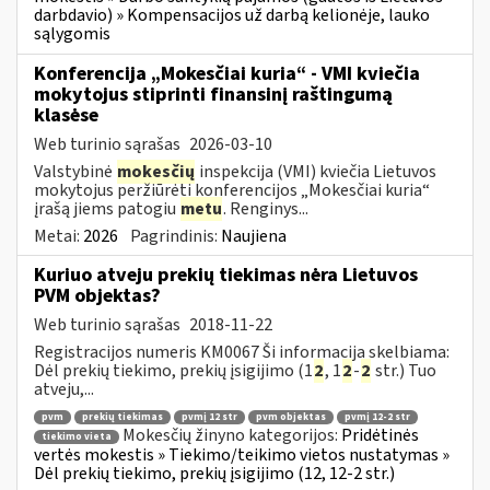
darbdavio) » Kompensacijos už darbą kelionėje, lauko
sąlygomis
Konferencija „Mokesčiai kuria“ - VMI kviečia
mokytojus stiprinti finansinį raštingumą
klasėse
Web turinio sąrašas
2026-03-10
Valstybinė
mokesčių
inspekcija (VMI) kviečia Lietuvos
mokytojus peržiūrėti konferencijos „Mokesčiai kuria“
įrašą jiems patogiu
metu
. Renginys...
Metai:
2026
Pagrindinis:
Naujiena
Kuriuo atveju prekių tiekimas nėra Lietuvos
PVM objektas?
Web turinio sąrašas
2018-11-22
Registracijos numeris KM0067 Ši informacija skelbiama:
Dėl prekių tiekimo, prekių įsigijimo (1
2
, 1
2
-
2
str.) Tuo
atveju,...
pvm
prekių tiekimas
pvmį 12 str
pvm objektas
pvmį 12-2 str
Mokesčių žinyno kategorijos:
Pridėtinės
tiekimo vieta
vertės mokestis » Tiekimo/teikimo vietos nustatymas »
Dėl prekių tiekimo, prekių įsigijimo (12, 12-2 str.)