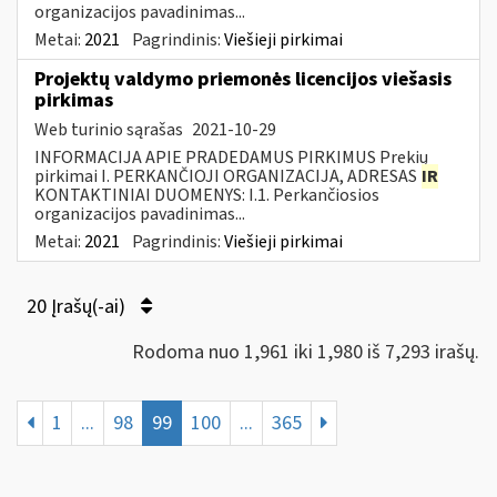
organizacijos pavadinimas...
Metai:
2021
Pagrindinis:
Viešieji pirkimai
Projektų valdymo priemonės licencijos viešasis
pirkimas
Web turinio sąrašas
2021-10-29
INFORMACIJA APIE PRADEDAMUS PIRKIMUS Prekių
pirkimai I. PERKANČIOJI ORGANIZACIJA, ADRESAS
IR
KONTAKTINIAI DUOMENYS: I.1. Perkančiosios
organizacijos pavadinimas...
Metai:
2021
Pagrindinis:
Viešieji pirkimai
20 Įrašų(-ai)
Rodoma nuo 1,961 iki 1,980 iš 7,293 irašų.
1
...
98
99
100
...
365