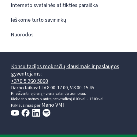
Interneto svetainės atitikties paraiška
Ieškome turto savininkų
Nuorodos
Konsultacijos mokesčių klausimais ir paslaugos
gyventojams:
+370 5 260 5060
Darbo laikas: I-IV 8.00-17.00, V 8.00-15.45.
Prieššventinę dieną - viena valanda trumpiau.
Kiekvieno mėnesio antrą penktadienį 8.00 val. - 12.00 val.
Mano VMI
Paklausimas per