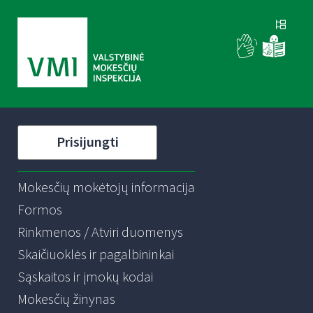
Prisijungti
Mokesčių mokėtojų informacija
Formos
Rinkmenos / Atviri duomenys
Skaičiuoklės ir pagalbininkai
Sąskaitos ir įmokų kodai
Mokesčių žinynas