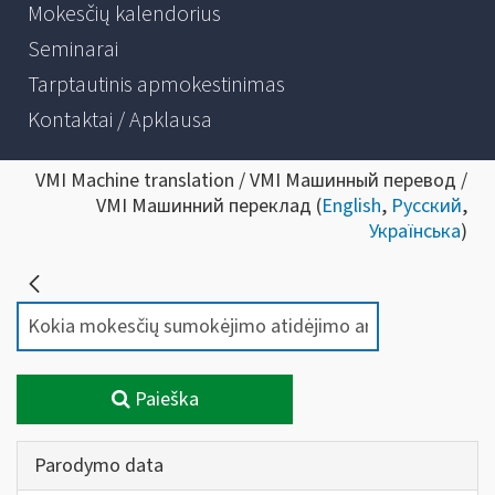
Mokesčių kalendorius
Seminarai
Tarptautinis apmokestinimas
Kontaktai / Apklausa
VMI Machine translation / VMI Машинный перевод /
VMI Машинний переклад (
English
,
Русский
,
Українська
)
Paieška
Parodymo data