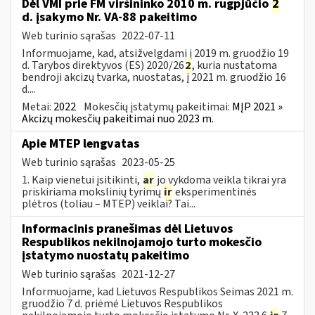
Dėl VMI prie FM viršininko 2010 m. rugpjūčio
2
d. įsakymo Nr. VA-88 pakeitimo
Web turinio sąrašas
2022-07-11
Informuojame, kad, atsižvelgdami į 2019 m. gruodžio 19
d. Tarybos direktyvos (ES) 2020/26
2
, kuria nustatoma
bendroji akcizų tvarka, nuostatas, į 2021 m. gruodžio 16
d....
Metai:
2022
Mokesčių įstatymų pakeitimai:
MĮP 2021 »
Akcizų mokesčių pakeitimai nuo 2023 m.
Apie MTEP lengvatas
Web turinio sąrašas
2023-05-25
1. Kaip vienetui įsitikinti,
ar
jo vykdoma veikla tikrai yra
priskiriama mokslinių tyrimų
ir
eksperimentinės
plėtros (toliau – MTEP) veiklai? Tai...
Informacinis pranešimas dėl Lietuvos
Respublikos nekilnojamojo turto mokesčio
įstatymo nuostatų pakeitimo
Web turinio sąrašas
2021-12-27
Informuojame, kad Lietuvos Respublikos Seimas 2021 m.
gruodžio 7 d. priėmė Lietuvos Respublikos