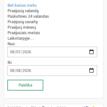
Bet kuriuo metu
Praėjusią valandą
Paskutines 24 valandas
Praėjusią savaitę
Praėjusį mėnesį
Praėjusiais metais
Laikotarpyje…
Nuo
Iki
Paieška