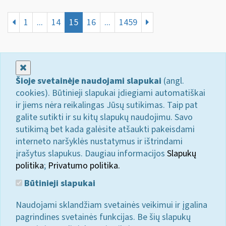
1
...
14
15
16
...
1459
Uždaryti
Šioje svetainėje naudojami slapukai
(angl.
cookies). Būtinieji slapukai įdiegiami automatiškai
ir jiems nėra reikalingas Jūsų sutikimas. Taip pat
galite sutikti ir su kitų slapukų naudojimu. Savo
sutikimą bet kada galėsite atšaukti pakeisdami
interneto naršyklės nustatymus ir ištrindami
įrašytus slapukus. Daugiau informacijos
Slapukų
politika
;
Privatumo politika.
Būtinieji slapukai
Naudojami sklandžiam svetainės veikimui ir įgalina
pagrindines svetainės funkcijas. Be šių slapukų