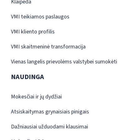
Klaipėda
VMI teikiamos paslaugos
VMI kliento profilis
VMI skaitmeninė transformacija
Vienas langelis prievolėms valstybei sumokėti
NAUDINGA
Mokesčiai ir jų dydžiai
Atsiskaitymas grynaisiais pinigais
Dažniausiai užduodami klausimai