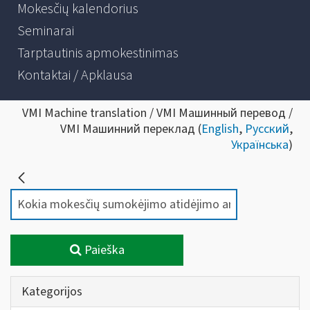
Mokesčių kalendorius
Seminarai
Tarptautinis apmokestinimas
Kontaktai / Apklausa
VMI Machine translation / VMI Машинный перевод /
VMI Машинний переклад (
English
,
Русский
,
Українська
)
Paieška
Kategorijos