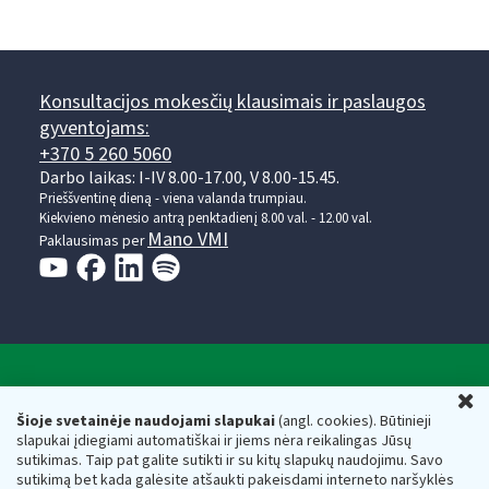
Konsultacijos mokesčių klausimais ir paslaugos
gyventojams:
+370 5 260 5060
Darbo laikas: I-IV 8.00-17.00, V 8.00-15.45.
Prieššventinę dieną - viena valanda trumpiau.
Kiekvieno mėnesio antrą penktadienį 8.00 val. - 12.00 val.
Mano VMI
Paklausimas per
Valstybinė mokesčių inspekcija prie Lietuvos
U
Respublikos finansų ministerijos
Šioje svetainėje naudojami slapukai
(angl. cookies). Būtinieji
slapukai įdiegiami automatiškai ir jiems nėra reikalingas Jūsų
Biudžetinė įstaiga. Juridinio asmens kodas — 188659752,
sutikimas. Taip pat galite sutikti ir su kitų slapukų naudojimu. Savo
adresas: Vasario 16-osios g. 14, 01107 Vilnius, Lietuva, el.paštas:
sutikimą bet kada galėsite atšaukti pakeisdami interneto naršyklės