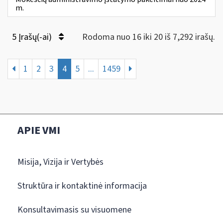
m.
5 Įrašų(-ai)
Rodoma nuo 16 iki 20 iš 7,292 irašų.
1
2
3
4
5
...
1459
APIE VMI
Misija, Vizija ir Vertybės
Struktūra ir kontaktinė informacija
Konsultavimasis su visuomene