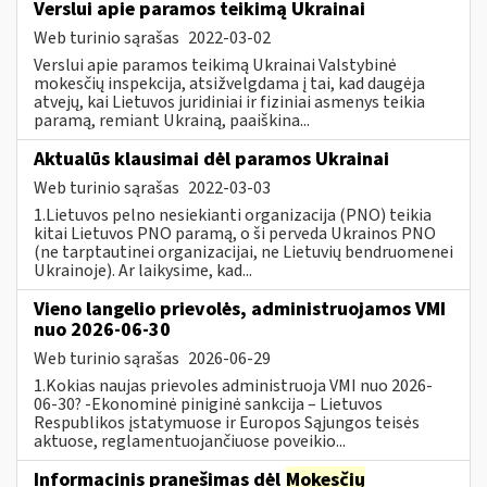
Verslui apie paramos teikimą Ukrainai
Web turinio sąrašas
2022-03-02
Verslui apie paramos teikimą Ukrainai Valstybinė
mokesčių inspekcija, atsižvelgdama į tai, kad daugėja
atvejų, kai Lietuvos juridiniai ir fiziniai asmenys teikia
paramą, remiant Ukrainą, paaiškina...
Aktualūs klausimai dėl paramos Ukrainai
Web turinio sąrašas
2022-03-03
1.Lietuvos pelno nesiekianti organizacija (PNO) teikia
kitai Lietuvos PNO paramą, o ši perveda Ukrainos PNO
(ne tarptautinei organizacijai, ne Lietuvių bendruomenei
Ukrainoje). Ar laikysime, kad...
Vieno langelio prievolės, administruojamos VMI
nuo 2026-06-30
Web turinio sąrašas
2026-06-29
1.Kokias naujas prievoles administruoja VMI nuo 2026-
06-30? -Ekonominė piniginė sankcija – Lietuvos
Respublikos įstatymuose ir Europos Sąjungos teisės
aktuose, reglamentuojančiuose poveikio...
Informacinis pranešimas dėl
Mokesčių