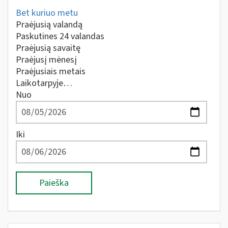
Bet kuriuo metu
Praėjusią valandą
Paskutines 24 valandas
Praėjusią savaitę
Praėjusį mėnesį
Praėjusiais metais
Laikotarpyje…
Nuo
Iki
Paieška