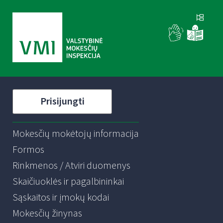
Prisijungti
Mokesčių mokėtojų informacija
Formos
Rinkmenos / Atviri duomenys
Skaičiuoklės ir pagalbininkai
Sąskaitos ir įmokų kodai
Mokesčių žinynas