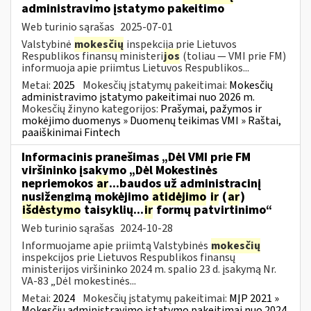
administravimo įstatymo pakeitimo
Web turinio sąrašas
2025-07-01
Valstybinė
mokesčių
inspekcija prie Lietuvos
Respublikos finansų ministeri
jos
(toliau — VMI prie FM)
informuoja apie priimtus Lietuvos Respublikos...
Metai:
2025
Mokesčių įstatymų pakeitimai:
Mokesčių
administravimo įstatymo pakeitimai nuo 2026 m.
Mokesčių žinyno kategorijos:
Prašymai, pažymos ir
mokėjimo duomenys » Duomenų teikimas VMI » Raštai,
paaiškinimai Fintech
Informacinis pranešimas „Dėl VMI prie FM
viršininko įsakymo „Dėl Mokestinės
nepriemokos
ar
...baudos už administracinį
nusižengimą mokėjimo
atidėjimo
ir
(
ar
)
išdėstymo
taisyklių...
ir
formų patvirtinimo“
Web turinio sąrašas
2024-10-28
Informuojame apie priimtą Valstybinės
mokesčių
inspekcijos prie Lietuvos Respublikos finansų
ministerijos viršininko 2024 m. spalio 23 d. įsakymą Nr.
VA-83 „Dėl mokestinės...
Metai:
2024
Mokesčių įstatymų pakeitimai:
MĮP 2021 »
Mokesčių administravimo įstatymo pakeitimai nuo 2024