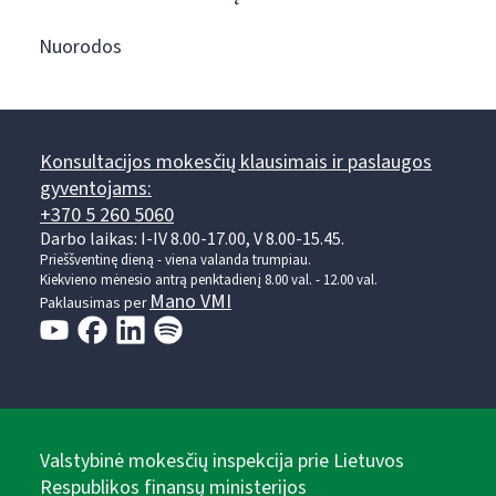
Nuorodos
Konsultacijos mokesčių klausimais ir paslaugos
gyventojams:
+370 5 260 5060
Darbo laikas: I-IV 8.00-17.00, V 8.00-15.45.
Prieššventinę dieną - viena valanda trumpiau.
Kiekvieno mėnesio antrą penktadienį 8.00 val. - 12.00 val.
Mano VMI
Paklausimas per
Valstybinė mokesčių inspekcija prie Lietuvos
Respublikos finansų ministerijos