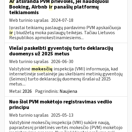
Ar
atsiranda PVM prievolės, jei naudojuosi
Booking, Airbnb
ir
panašių platformų
teikiamomis
Web turinio sąrašas
2024-07-18
Įprastai teikiamų paslaugų pardavimo PVM apskaičiuoja
ir
į biudžetą moka paslaugų teikėjas. Tačiau Lietuvos
Respublikos apmokestinamiesiems...
Viešai paskelbti gyventojų turto deklaracijų
duomenys už 2025 metus
Web turinio sąrašas
2026-06-30
Valstybinė
mokesčių
inspekcija (VMI) informuoja, kad
internetinėje svetainėje jau skelbiami metinių gyventojų
(šeimos) turto deklaracijų duomenų išrašai už 2025
metus....
Metai:
2026
Pagrindinis:
Naujiena
Nuo šiol PVM mokėtojo registravimas vedlio
principu
Web turinio sąrašas
2025-05-13
Valstybinė mokesčių inspekcija (VMI) sukūrė naują,
paprastesnį pridėtinės vertės mokesčio (PVM) mokėtojo