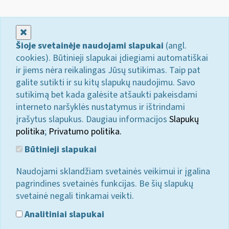
Uždaryti
Šioje svetainėje naudojami slapukai
(angl.
cookies). Būtinieji slapukai įdiegiami automatiškai
ir jiems nėra reikalingas Jūsų sutikimas. Taip pat
galite sutikti ir su kitų slapukų naudojimu. Savo
sutikimą bet kada galėsite atšaukti pakeisdami
interneto naršyklės nustatymus ir ištrindami
įrašytus slapukus. Daugiau informacijos
Slapukų
politika
;
Privatumo politika.
Būtinieji slapukai
Naudojami sklandžiam svetainės veikimui ir įgalina
pagrindines svetainės funkcijas. Be šių slapukų
svetainė negali tinkamai veikti.
Analitiniai slapukai