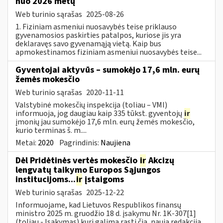
nuo 2026 metų
Web turinio sąrašas
2025-08-26
1. Fiziniam asmeniui nuosavybės teise priklauso
gyvenamosios paskirties patalpos, kuriose jis yra
deklaravęs savo gyvenamąją vietą. Kaip bus
apmokestinamos fiziniam asmeniui nuosavybės teise...
Gyventojai aktyvūs – sumokėjo 17,6 mln. eurų
žemės mokesčio
Web turinio sąrašas
2020-11-11
Valstybinė mokesčių inspekcija (toliau – VMI)
informuoja, jog daugiau kaip 335 tūkst. gyventojų
ir
įmonių jau sumokėjo 17,6 mln. eurų žemės mokesčio,
kurio terminas š. m....
Metai:
2020
Pagrindinis:
Naujiena
Dėl Pridėtinės vertės mokesčio
ir
Akcizų
lengvatų taikymo Europos Sąjungos
institucijoms...
ir
įstaigoms
Web turinio sąrašas
2025-12-22
Informuojame, kad Lietuvos Respublikos finansų
ministro 2025 m. gruodžio 18 d. įsakymu Nr. 1K-307[1]
(toliau - Įsakymas) kurį galima rasti čia, nauja redakcija