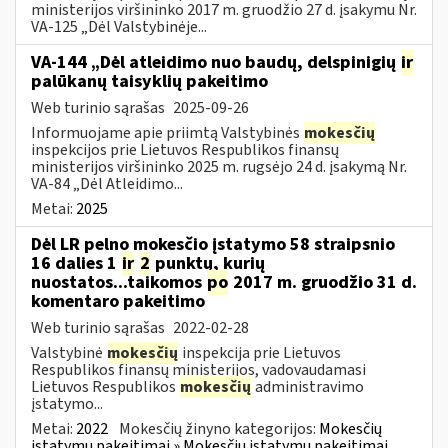
ministerijos viršininko 2017 m. gruodžio 27 d. įsakymu Nr.
VA-125 „Dėl Valstybinėje...
VA-144 „Dėl atleidimo nuo baudų, delspinigių
ir
palūkanų taisyklių pakeitimo
Web turinio sąrašas
2025-09-26
Informuojame apie priimtą Valstybinės
mokesčių
inspekcijos prie Lietuvos Respublikos finansų
ministerijos viršininko 2025 m. rugsėjo 24 d. įsakymą Nr.
VA-84 „Dėl Atleidimo...
Metai:
2025
Dėl LR pelno mokesčio įstatymo 58 straipsnio
16 dalies 1
ir
2
punktų, kurių
nuostatos...taikomos
po
2017 m. gruodžio 31 d.
komentaro pakeitimo
Web turinio sąrašas
2022-02-28
Valstybinė
mokesčių
inspekcija prie Lietuvos
Respublikos finansų ministerijos, vadovaudamasi
Lietuvos Respublikos
mokesčių
administravimo
įstatymo...
Metai:
2022
Mokesčių žinyno kategorijos:
Mokesčių
įstatymų pakeitimai » Mokesčių įstatymų pakeitimai