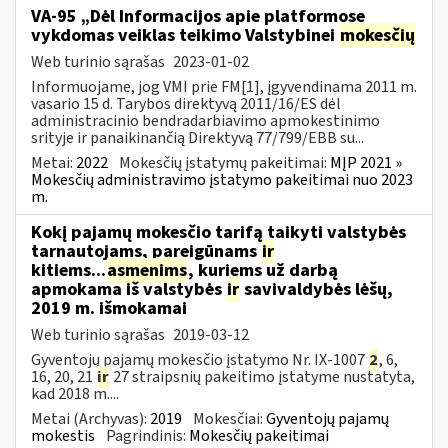
VA-95 „Dėl Informacijos apie platformose
vykdomas veiklas teikimo Valstybinei
mokesčių
Web turinio sąrašas
2023-01-02
Informuojame, jog VMI prie FM[1], įgyvendinama 2011 m.
vasario 15 d. Tarybos direktyvą 2011/16/ES dėl
administracinio bendradarbiavimo apmokestinimo
srityje ir panaikinančią Direktyvą 77/799/EBB su...
Metai:
2022
Mokesčių įstatymų pakeitimai:
MĮP 2021 »
Mokesčių administravimo įstatymo pakeitimai nuo 2023
m.
Kokį pajamų mokesčio tarifą taikyti valstybės
tarnautojams, pareigūnams
ir
kitiems...
asmenims
, kuriems už darbą
apmokama iš valstybės
ir
savivaldybės lėšų,
2019 m. išmokamai
Web turinio sąrašas
2019-03-12
Gyventojų pajamų mokesčio įstatymo Nr. IX-1007
2
, 6,
16, 20, 21
ir
27 straipsnių pakeitimo įstatyme nustatyta,
kad 2018 m....
Metai (Archyvas):
2019
Mokesčiai:
Gyventojų pajamų
mokestis
Pagrindinis:
Mokesčių pakeitimai