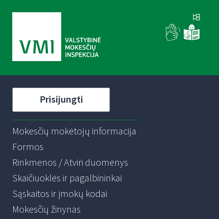
Prisijungti
Mokesčių mokėtojų informacija
Formos
Rinkmenos / Atviri duomenys
Skaičiuoklės ir pagalbininkai
Sąskaitos ir įmokų kodai
Mokesčių žinynas