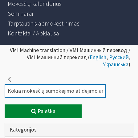
Mokesčių kalendorius
Seminarai
Tarptautinis apmokestinimas
Kontaktai / Apklausa
VMI Machine translation / VMI Машинный перевод /
VMI Машинний переклад (
English
,
Русский
,
Українська
)
Paieška
Kategorijos