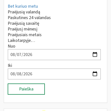
Bet kuriuo metu
Praėjusią valandą
Paskutines 24 valandas
Praėjusią savaitę
Praėjusį mėnesį
Praėjusiais metais
Laikotarpyje…
Nuo
Iki
Paieška