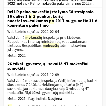
2022 metais » Pelno mokesčio pakeitimai nuo 2022 m.
Dėl LR pelno mokesčio įstatymo 58 straipsnio
16 dalies 1
ir
2
punktų, kurių
nuostatos...taikomos
po
2017 m. gruodžio 31 d.
komentaro pakeitimo
Web turinio sąrašas
2022-02-04
Valstybinė
mokesčių
inspekcija prie Lietuvos
Respublikos finansų ministerijos, vadovaudamasi
Lietuvos Respublikos
mokesčių
administravimo
įstatymo...
Metai:
2022
26 tūkst. gyventojų - savaitė NT mokesčiui
sumokėti
Web turinio sąrašas
2021-12-09
Valstybinė mokesčių inspekcija (VMI) informuoja, kad iki
šios dienos 7,2 tūkst. Nekilnojamojo turto (NT)
savininkų jau deklaravo daugiau kaip 3 mln. eurų NT
mokesčio. 25,6 tūkst. gyventojų pateikti...
Metai:
2021
Pagrindinis:
Naujiena