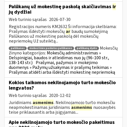
Palūkanų už mokestinę paskolą skaičiavimas
ir
jų dydžiai
Web turinio sąrašas
2026-07-30
Registracijos numeris KM2632 Ši informacija skelbiama:
Prašymas išdėstyti mokesčių
ar
baudų sumokėjimą
Palūkanos už mokestinę paskolą dėl mokesčių
nepriemokų Už suteiktą...
Mokesčių
palūkanos
mokestinės paskolos palūkanos
palūkanų dydis
žinyno kategorijos:
Mokesčių administravimas »
Delspinigiai, baudos ir atleidimas nuo jų (96-100 str.,
138-143 str.)
Prašymai, pažymos ir mokėjimo
duomenys » Pažymų užsakymas ir prašymų teikimas »
Prašymas atidėti arba išdėstyti mokestinę nepriemoką
Kokios taikomos nekilnojamojo turto mokesčio
lengvatos?
Web turinio sąrašas
2020-12-02
Juridiniams
asmenims
. Nekilnojamojo turto mokesčiu
neapmokestinamas juridiniams
asmenims
nuosavybės
teise priklausantis arba įsigyjamas...
Apie nekilnojamojo turto mokesčio pakeitimus