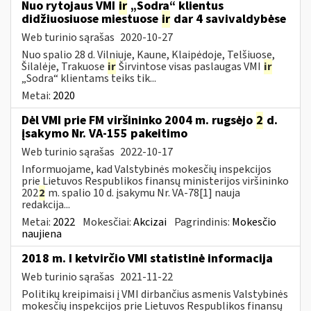
Nuo rytojaus VMI
ir
„Sodra“ klientus
didžiuosiuose miestuose
ir
dar 4 savivaldybėse
Web turinio sąrašas
2020-10-27
Nuo spalio 28 d. Vilniuje, Kaune, Klaipėdoje, Telšiuose,
Šilalėje, Trakuose
ir
Širvintose visas paslaugas VMI
ir
„Sodra“ klientams teiks tik...
Metai:
2020
Dėl VMI prie FM viršininko 2004 m. rugsėjo
2
d.
įsakymo Nr. VA-155 pakeitimo
Web turinio sąrašas
2022-10-17
Informuojame, kad Valstybinės mokesčių inspekcijos
prie Lietuvos Respublikos finansų ministerijos viršininko
202
2
m. spalio 10 d. įsakymu Nr. VA-78[1] nauja
redakcija...
Metai:
2022
Mokesčiai:
Akcizai
Pagrindinis:
Mokesčio
naujiena
2018 m. I ketvirčio VMI statistinė informacija
Web turinio sąrašas
2021-11-22
Politikų kreipimaisi į VMI dirbančius asmenis Valstybinės
mokesčių inspekcijos prie Lietuvos Respublikos finansų