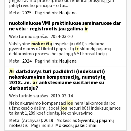
įregistravimo procesą. Nuo šiol klientai prašymą gali
pildyti vedlio principu – o tai...
Metai:
2025
Pagrindinis:
Naujiena
nuotoliniuose VMI praktiniuose seminaruose dar
ne vėlu - registruotis jau galima
ir
Web turinio sąrašas
2024-03-20
Valstybinė
mokesčių
inspekcija (VMI) siekdama
gyventojams užtikrinti paprastą
ir
sklandų pajamų
deklaravimo procesą bei patogų VMI konsultacijų...
Metai:
2024
Pagrindinis:
Naujiena
Ar
darbdavys turi padidinti (indeksuoti)
nekonkuravimo kompensaciją, numatytą
2018...m.
ar
ankstesniame susitarime su
darbuotoju?
Web turinio sąrašas
2019-03-14
Nekonkuravimo kompensaci
jos
nėra laikomos darbo
užmokesčio dalimi, todėl
jos
neturi būti indeksuojamos
taikant 1,289 koeficientą. Nekonkuravimo...
Metai (Archyvas):
2019
Mokesčiai:
Gyventojų pajamų
mokestis
Pagrindinis:
Mokesčių pakeitimai