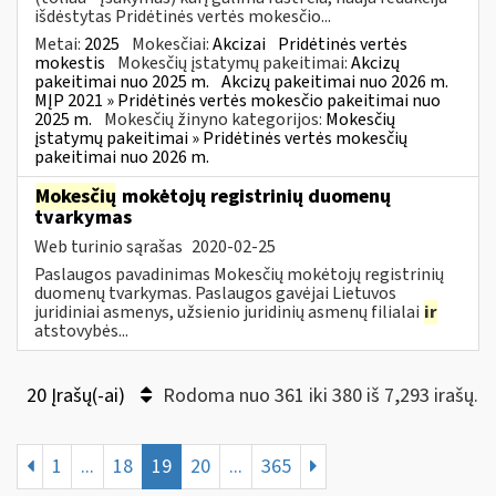
išdėstytas Pridėtinės vertės mokesčio...
Metai:
2025
Mokesčiai:
Akcizai
Pridėtinės vertės
mokestis
Mokesčių įstatymų pakeitimai:
Akcizų
pakeitimai nuo 2025 m.
Akcizų pakeitimai nuo 2026 m.
MĮP 2021 » Pridėtinės vertės mokesčio pakeitimai nuo
2025 m.
Mokesčių žinyno kategorijos:
Mokesčių
įstatymų pakeitimai » Pridėtinės vertės mokesčių
pakeitimai nuo 2026 m.
Mokesčių
mokėtojų registrinių duomenų
tvarkymas
Web turinio sąrašas
2020-02-25
Paslaugos pavadinimas Mokesčių mokėtojų registrinių
duomenų tvarkymas. Paslaugos gavėjai Lietuvos
juridiniai asmenys, užsienio juridinių asmenų filialai
ir
atstovybės...
20 Įrašų(-ai)
Rodoma nuo 361 iki 380 iš 7,293 irašų.
1
...
18
19
20
...
365