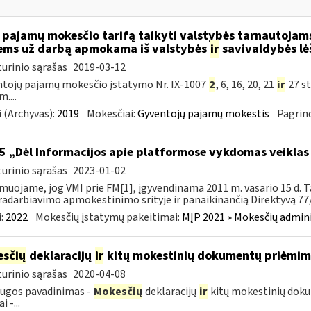
 pajamų mokesčio tarifą taikyti valstybės tarnautoja
ems už darbą apmokama iš valstybės
ir
savivaldybės lė
urinio sąrašas
2019-03-12
tojų pajamų mokesčio įstatymo Nr. IX-1007
2
, 6, 16, 20, 21
ir
27 st
....
 (Archyvas):
2019
Mokesčiai:
Gyventojų pajamų mokestis
Pagrind
5 „Dėl Informacijos apie platformose vykdomas veiklas
urinio sąrašas
2023-01-02
muojame, jog VMI prie FM[1], įgyvendinama 2011 m. vasario 15 d. T
adarbiavimo apmokestinimo srityje ir panaikinančią Direktyvą 77/
:
2022
Mokesčių įstatymų pakeitimai:
MĮP 2021 » Mokesčių admin
sčių
deklaracijų
ir
kitų mokestinių dokumentų priėmi
urinio sąrašas
2020-04-08
ugos pavadinimas -
Mokesčių
deklaracijų
ir
kitų mokestinių dok
i -...