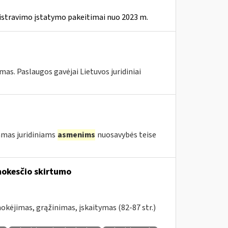
istravimo įstatymo pakeitimai nuo 2023 m.
s. Paslaugos gavėjai Lietuvos juridiniai
amas juridiniams
asmenims
nuosavybės teise
okesčio skirtumo
kėjimas, grąžinimas, įskaitymas (82-87 str.)