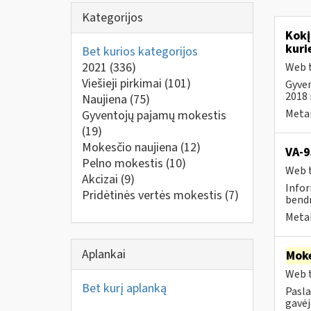
Kategorijos
Kokį
kuri
Bet kurios kategorijos
2021
(336)
Web t
Viešieji pirkimai
(101)
Gyven
2018 m
Naujiena
(75)
Metai
Gyventojų pajamų mokestis
(19)
Mokesčio naujiena
(12)
VA-9
Pelno mokestis
(10)
Web t
Akcizai
(9)
Infor
Pridėtinės vertės mokestis
(7)
bendr
Metai
Aplankai
Moke
Web t
Bet kurį aplanką
Pasla
gavėja