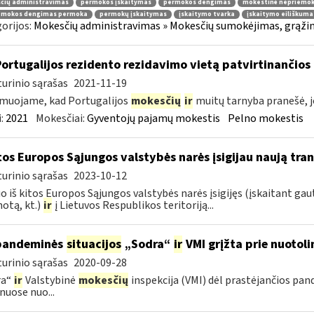
čių administravimas
permokos įskaitymas
permokos dengimas
mokestinė nepriemo
emokos dengimas permoka
permokų įskaitymas
įskaitymo tvarka
įskaitymo eiliškuma
orijos:
Mokesčių administravimas » Mokesčių sumokėjimas, grąžini
Portugalijos rezidento rezidavimo vietą patvirtinančio
urinio sąrašas
2021-11-19
muojame, kad Portugalijos
mokesčių
ir
muitų tarnyba pranešė, j
:
2021
Mokesčiai:
Gyventojų pajamų mokestis
Pelno mokestis
itos Europos Sąjungos valstybės narės įsigijau naują tr
urinio sąrašas
2023-10-12
 iš kitos Europos Sąjungos valstybės narės įsigijęs (įskaitant gautą
otą, kt.)
ir
į Lietuvos Respublikos teritoriją...
pandeminės
situacijos
„Sodra“
ir
VMI grįžta prie nuotol
urinio sąrašas
2020-09-28
ra“
ir
Valstybinė
mokesčių
inspekcija (VMI) dėl prastėjančios pa
nuose nuo...