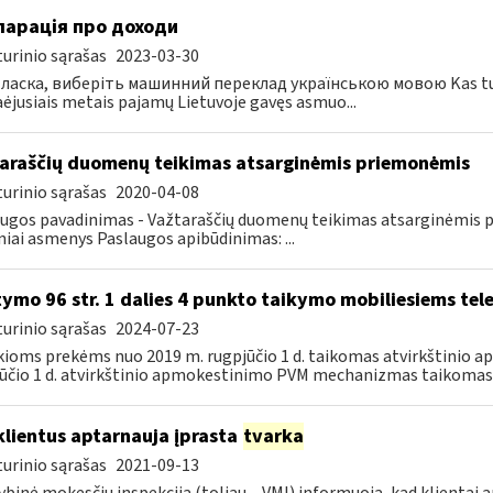
ларація про доходи
urinio sąrašas
2023-03-30
ласка, виберіть машинний переклад українською мовою Kas turi te
ėjusiais metais pajamų Lietuvoje gavęs asmuo...
araščių duomenų teikimas atsarginėmis priemonėmis
urinio sąrašas
2020-04-08
ugos pavadinimas - Važtaraščių duomenų teikimas atsarginėmis p
iniai asmenys Paslaugos apibūdinimas: ...
tymo 96 str. 1 dalies 4 punkto taikymo mobiliesiems t
urinio sąrašas
2024-07-23
kioms prekėms nuo 2019 m. rugpjūčio 1 d. taikomas atvirkštini
ūčio 1 d. atvirkštinio apmokestinimo PVM mechanizmas taikomas 
klientus aptarnauja įprasta
tvarka
urinio sąrašas
2021-09-13