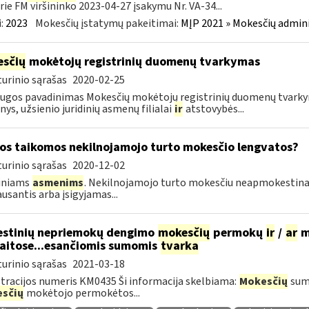
rie FM viršininko 2023-04-27 įsakymu Nr. VA-34...
:
2023
Mokesčių įstatymų pakeitimai:
MĮP 2021 » Mokesčių admin
sčių
mokėtojų registrinių duomenų tvarkymas
urinio sąrašas
2020-02-25
ugos pavadinimas Mokesčių mokėtojų registrinių duomenų tvarkyma
ys, užsienio juridinių asmenų filialai
ir
atstovybės...
os taikomos nekilnojamojo turto mokesčio lengvatos?
urinio sąrašas
2020-12-02
diniams
asmenims
. Nekilnojamojo turto mokesčiu neapmokestin
ausantis arba įsigyjamas...
stinių nepriemokų dengimo
mokesčių
permokų
ir
/
ar
m
aitose...esančiomis sumomis
tvarka
urinio sąrašas
2021-03-18
tracijos numeris KM0435 Ši informacija skelbiama:
Mokesčių
sumo
sčių
mokėtojo permokėtos...