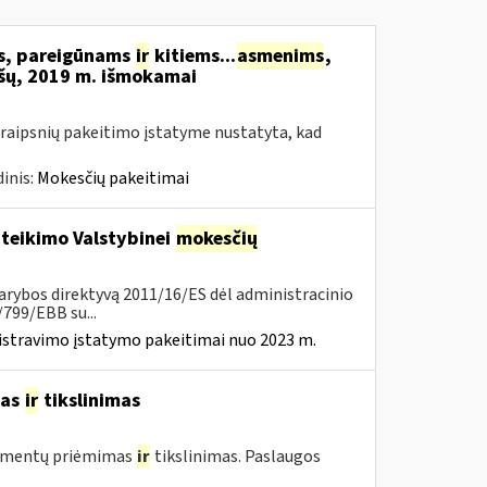
ms, pareigūnams
ir
kitiems...
asmenims
,
šų, 2019 m. išmokamai
raipsnių pakeitimo įstatyme nustatyta, kad
inis:
Mokesčių pakeitimai
 teikimo Valstybinei
mokesčių
arybos direktyvą 2011/16/ES dėl administracinio
799/EBB su...
istravimo įstatymo pakeitimai nuo 2023 m.
mas
ir
tikslinimas
umentų priėmimas
ir
tikslinimas. Paslaugos