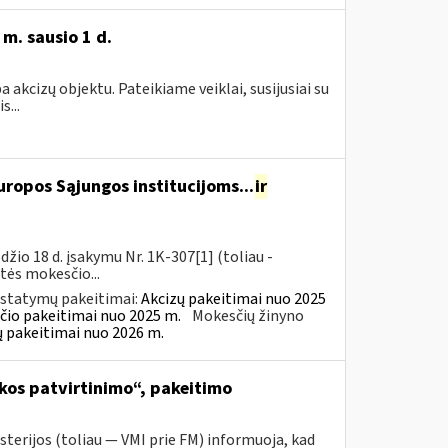
m. sausio 1 d.
akcizų objektu. Pateikiame veiklai, susijusiai su
...
ropos Sąjungos institucijoms...
ir
io 18 d. įsakymu Nr. 1K-307[1] (toliau -
rtės mokesčio...
įstatymų pakeitimai:
Akcizų pakeitimai nuo 2025
čio pakeitimai nuo 2025 m.
Mokesčių žinyno
ų pakeitimai nuo 2026 m.
kos patvirtinimo“, pakeitimo
sterijos (toliau ― VMI prie FM) informuoja, kad