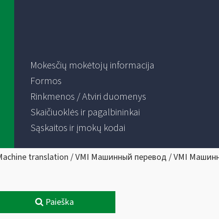
Mokesčių mokėtojų informacija
Formos
Rinkmenos / Atviri duomenys
Skaičiuoklės ir pagalbininkai
Sąskaitos ir įmokų kodai
Machine translation / VMI Машинный перевод / VMI Машин
Paieška