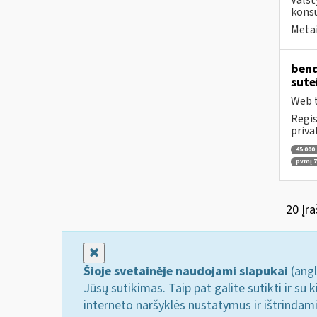
Valst
konsu
Metai
bend
sute
Web t
Regis
priva
45 000
pvmį 71
20 Įra
Uždaryti
Šioje svetainėje naudojami slapukai
(angl
Jūsų sutikimas. Taip pat galite sutikti ir s
interneto naršyklės nustatymus ir ištrindam