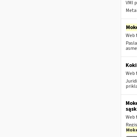
VMI p
Metai
Moke
Web t
Pasla
asmen
Koki
Web t
Juri
prikl
Moke
sąsk
Web t
Regis
Moke