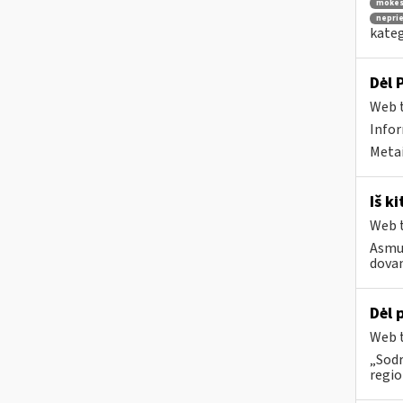
mokes
nepri
kateg
Dėl 
Web t
Infor
Metai
Iš k
Web t
Asmuo
dovan
Dėl 
Web t
„Sod
regio