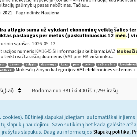
ybinė mokesčių inspekcija (toliau – VMI) informuoja, kad klientai
ltacijų galimybių pasas nebūtinas. Tačiau...
:
2021
Pagrindinis:
Naujiena
ra atlygio suma už vykdant ekonominę veiklą šalies teri
iktas paslaugas per metus (paskutiniuosius 12
mėn
.) v
urinio sąrašas
2026-05-12
tracijos numeris KM1645 Ši informacija skelbiama: i.VAZ
Mokesči
lo teikti važtaraščių duomenis (VMI prie FM viršininko...
 eur
12 mėn.
atlygis
duomenys
i.vaz
pvm
teikti
važtaraštis
krovinio va
Mokesčių žinyno kategorijos:
VMI elektroninės sistemos » 
 str. 2 d.
šų(-ai)
Rodoma nuo 381 iki 400 iš 7,293 irašų.
. cookies). Būtinieji slapukai įdiegiami automatiškai ir jiems
u kitų slapukų naudojimu. Savo sutikimą bet kada galėsite atš
i įrašytus slapukus. Daugiau informacijos
Slapukų politika
;
Pr