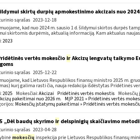
šildymui skirtų durpių apmokestinimo akcizais nuo 2024 
urinio sąrašas
2023-12-18
muojame, kad nuo 2024 m. sausio 1 d. šildymui skirtos durpės tampa 
mui skirtomis durpėmis, aktualią informaciją. Kam aktualus naujasis
:
2023
Pridėtinės vertės mokesčio
ir
Akcizų lengvatų taikymo Eu
igoms
urinio sąrašas
2025-12-22
muojame, kad Lietuvos Respublikos finansų ministro 2025 m. gruodž
mas) kurį galima rasti čia, nauja redakcija išdėstytas Pridėtinės ve
:
2025
Mokesčiai:
Akcizai
Pridėtinės vertės mokestis
Mokesčių 
kcizų pakeitimai nuo 2026 m.
MĮP 2021 » Pridėtinės vertės mokes
orijos:
Mokesčių įstatymų pakeitimai » Pridėtinės vertės mokesči
5 „Dėl baudų skyrimo
ir
delspinigių skaičiavimo metodi
urinio sąrašas
2023-04-28
ybinė
mokesčių
inspekcija prie Lietuvos Respublikos finansų mini