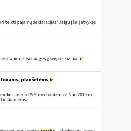
ikti pajamų deklaracijas? Jeigu į šalį atvykęs
riemonėmis Paslaugos gavėjai - Fiziniai
ir
elefonams, planšetėms
ir
o apmokestinimo PVM mechanizmas? Nuo 2019 m.
tiekiamiems...