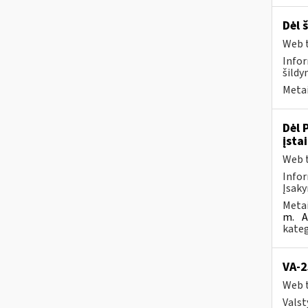
Dėl 
Web t
Infor
šildy
Metai
Dėl 
įsta
Web t
Infor
Įsaky
Metai
m.
A
kateg
VA-2
Web t
Valst