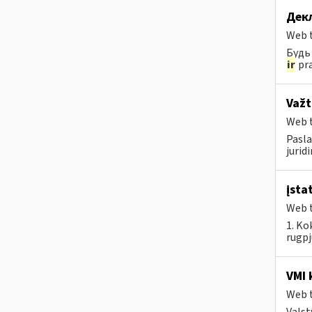
Дек
Web t
Будь 
ir
pra
Važt
Web t
Pasla
jurid
įsta
Web t
1. Ko
rugpj
VMI 
Web t