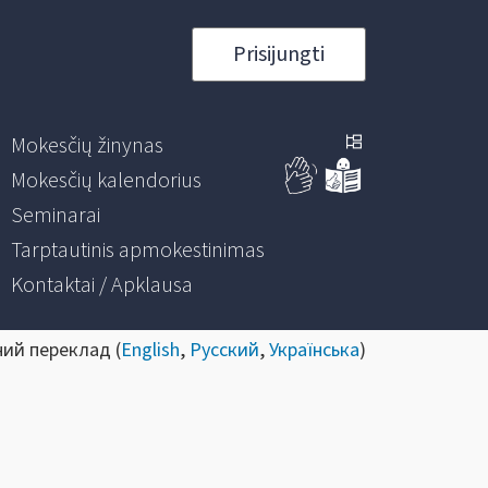
Prisijungti
Mokesčių žinynas
Mokesčių kalendorius
Seminarai
Tarptautinis apmokestinimas
Kontaktai / Apklausa
ний переклад (
English
,
Русский
,
Українська
)