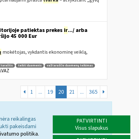
 aptarnaujami įprasta
tvarka
– atvykstant „gyvų“
torijoje patiektas prekes
ir
.../ arba
iršijo 45 000 Eur
ų
mokėtojas, vykdantis ekonominę veiklą,
žtaraštis
teikti duomenis
važtaraščio duomenų teikimas
i.VAZ
1
...
19
20
21
...
365
 nėra reikalingas
PATVIRTINTI
aukti pakeisdami
Visus slapukus
ivatumo politika.