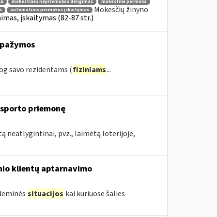
ka
mokestinės nepriemokos dengimas
mokestinė permoka
Mokesčių žinyno
s
automatinis permokos įskaitymas
mas, įskaitymas (82-87 str.)
s pažymos
og savo rezidentams (
fiziniams
...
ansporto priemonę
 neatlygintinai, pvz., laimėtą loterijoje,
inio klientų aptarnavimo
ndeminės
situacijos
kai kuriuose šalies