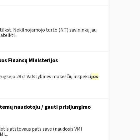
 tūkst. Nekilnojamojo turto (NT) savininkų jau
teikti...
os Finansų Ministerijos
rugsėjo 29 d. Valstybinės mokesčių inspekci
jos
stemų naudotoju / gauti prisijungimo
ietis atstovaus pats save (naudosis VMI
I...