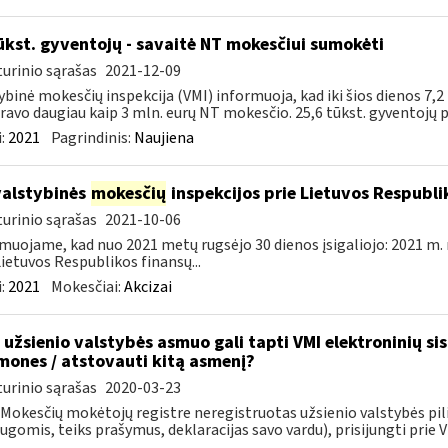
ūkst. gyventojų - savaitė NT mokesčiui sumokėti
urinio sąrašas
2021-12-09
ybinė mokesčių inspekcija (VMI) informuoja, kad iki šios dienos 7,2
ravo daugiau kaip 3 mln. eurų NT mokesčio. 25,6 tūkst. gyventojų pa
:
2021
Pagrindinis:
Naujiena
valstybinės
mokesčių
inspekcijos prie Lietuvos Respublik
urinio sąrašas
2021-10-06
muojame, kad nuo 2021 metų rugsėjo 30 dienos įsigaliojo: 2021 m. 
Lietuvos Respublikos finansų...
:
2021
Mokesčiai:
Akcizai
 užsienio valstybės asmuo gali tapti VMI elektroninių si
mones / atstovauti kitą asmenį?
urinio sąrašas
2020-03-23
i Mokesčių mokėtojų registre neregistruotas užsienio valstybės pil
ugomis, teiks prašymus, deklaracijas savo vardu), prisijungti prie VM