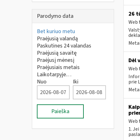
26 t
Parodymo data
Web t
Valst
Bet kuriuo metu
dekla
Praėjusią valandą
Metai
Paskutines 24 valandas
Praėjusią savaitę
Praėjusį mėnesį
Dėl 
Praėjusiais metais
Web t
Laikotarpyje…
Infor
Nuo
Iki
prie 
Metai
Kaip
Paieška
prie
Web t
1. Je
pasla