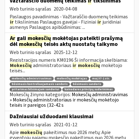
Važtaraščio duomenų teikimas
ir
tikslinimas
Web turinio sąrašas
2020-04-08
Paslaugos pavadinimas - Važtaraščio duomenų teikimas
ir
tikslinimas Paslaugos gavėjai - Fiziniai
ir
juridiniai
asmenys Paslaugos apibūdinimas: ...
Ar
gali
mokesčių
mokėtojas pateikti prašymą
dėl
mokesčių
teisės aktų nuostatų taikymo
Web turinio sąrašas
2025-12-12
Registracijos numeris KM0196 Ši informacija skelbiama:
Mokesčių
administratoriaus
ir
mokesčių
mokėtojo
teisės...
mokesčių administravimas
mokesčių mokėtojas
maį 37-1 str.
būsimasis kontroliuojamasis sandoris
būsimasis sandoris
pritarimas būsimajam sandoriui
kainodaros principų suderinimas
Mokesčių žinyno kategorijos:
Mokesčių administravimas
» Mokesčių administratoriaus ir mokesčių mokėtojo
teisės ir pareigos (32-42 s
Dažniausiai užduodami klausimai
Web turinio sąrašas
2021-01-12
Apie
mokesčių
pakeitimus nuo 2026 metų: Apie
gyventojų pajamų mokesčio pakeitimus nuo 2026 metų