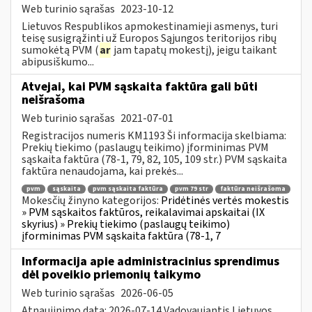
Web turinio sąrašas
2023-10-12
Lietuvos Respublikos apmokestinamieji asmenys, turi
teisę susigrąžinti už Europos Sąjungos teritorijos ribų
sumokėtą PVM (
ar
jam tapatų mokestį), jeigu taikant
abipusiškumo...
Atvejai, kai PVM sąskaita faktūra gali būti
neišrašoma
Web turinio sąrašas
2021-07-01
Registracijos numeris KM1193 Ši informacija skelbiama:
Prekių tiekimo (paslaugų teikimo) įforminimas PVM
sąskaita faktūra (78-1, 79, 82, 105, 109 str.) PVM sąskaita
faktūra nenaudojama, kai prekės...
pvm
sąskaita
pvm sąskaita faktūra
pvm 79 str
faktūra neišrašoma
Mokesčių žinyno kategorijos:
Pridėtinės vertės mokestis
» PVM sąskaitos faktūros, reikalavimai apskaitai (IX
skyrius) » Prekių tiekimo (paslaugų teikimo)
įforminimas PVM sąskaita faktūra (78-1, 7
Informacija apie administracinius sprendimus
dėl poveikio priemonių taikymo
Web turinio sąrašas
2026-06-05
Atnaujinimo data: 2026-07-14 Vadovaujantis Lietuvos