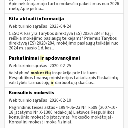
Apie nekilnojamojo turto mokesčio pakeitimus nuo 2026
metų Apie pelno...
Kita aktuali informacija
Web turinio sąrašas
2023-04-24
CESOP: kas yra Tarybos direktyva (ES) 2020/284 ir ką ji
reiškia mokėjimo paslaugų teikėjams? Priėmus Tarybos
direktyvą (ES) 2020/284, mokėjimo paslaugų teikėjai nuo
2024 m. sausio 1 d. kas...
Paskatinimai
ir
apdovanojimai
Web turinio sąrašas
2020-02-25
Valstybinė
mokesčių
inspekcija prie Lietuvos
Respublikos finansų ministerijos Laikotarpis Paskatintų
valstybės tarnautojų
ir
darbuotojų skaičius...
Konsulinis mokestis
Web turinio sąrašas
2020-02-10
Pagrindinis teisės aktas - 1994-06-23 Nr. I-509 (2007-10-
18 įstatymo Nr. X-1300 redakcija) Lietuvos Respublikos
konsulinio mokesčio įstatymas. Mokesčio mokėtojai -
Konsulinį mokestį moka fiziniai...