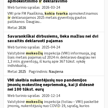
apmokestinimo
ir
deklaravimo
Web turinio sąrašas
2026-03-24
VMI prie FM Paaiškina,
kokia
tvarka
apmokestinamos
ir
deklaruojamos 2025 metais gyventojų gautos
palūkanos: Daugiau...
Metai:
2026
Savarankiškai dirbusiems, lieka mažiau nei dvi
savaitės deklaruoti pajamas
Web turinio sąrašas
2025-04-24
Valstybinė
mokesčių
inspekcija (VMI) informuoja, jog
šiais metais pajamas už 2024 m. deklaravo daugiau nei
1,3 mln. gyventojų, iš kurių apie 367 tūkst. vykdę
individualią...
Metai:
2025
Pagrindinis:
Naujiena
VMI skelbia nukentėjusių nuo pandemijos
įmonių mokestinę nepriemoką, kai ji didesnė
nei 100 tūkst. eurų
Web turinio sąrašas
2020-12-14
Valstybinė
mokesčių
inspekcija (toliau – VMI) paskelbė
įmonių, nukentėjusių nuo COVID-19, sąrašą, kurios