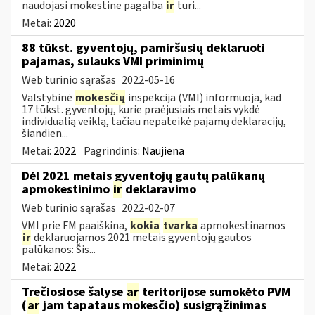
naudojasi mokestine pagalba
ir
turi...
Metai:
2020
88 tūkst. gyventojų, pamiršusių deklaruoti
pajamas, sulauks VMI priminimų
Web turinio sąrašas
2022-05-16
Valstybinė
mokesčių
inspekcija (VMI) informuoja, kad
17 tūkst. gyventojų, kurie praėjusiais metais vykdė
individualią veiklą, tačiau nepateikė pajamų deklaracijų,
šiandien...
Metai:
2022
Pagrindinis:
Naujiena
Dėl 2021 metais gyventojų gautų palūkanų
apmokestinimo
ir
deklaravimo
Web turinio sąrašas
2022-02-07
VMI prie FM paaiškina,
kokia
tvarka
apmokestinamos
ir
deklaruojamos 2021 metais gyventojų gautos
palūkanos: Šis...
Metai:
2022
Trečiosiose šalyse
ar
teritorijose sumokėto PVM
(
ar
jam tapataus mokesčio) susigrąžinimas