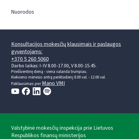
Nuorodos
Konsultacijos mokesčių klausimais ir paslaugos
gyventojams:
+370 5 260 5060
Darbo laikas: I-IV 8.00-17.00, V 8.00-15.45.
Prieššventinę dieną - viena valanda trumpiau.
Kiekvieno mėnesio antrą penktadienį 8.00 val. - 12.00 val.
Mano VMI
Paklausimas per
Valstybinė mokesčių inspekcija prie Lietuvos
Respublikos finansų ministerijos