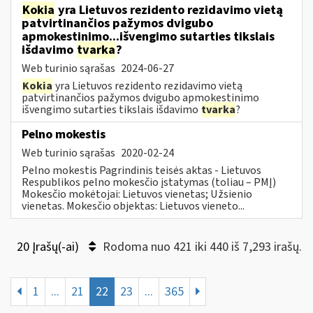
Kokia
yra Lietuvos rezidento rezidavimo vietą
patvirtinančios pažymos dvigubo
apmokestinimo...išvengimo sutarties tikslais
išdavimo
tvarka
?
Web turinio sąrašas
2024-06-27
Kokia
yra Lietuvos rezidento rezidavimo vietą
patvirtinančios pažymos dvigubo apmokestinimo
išvengimo sutarties tikslais išdavimo
tvarka
?
Pelno mokestis
Web turinio sąrašas
2020-02-24
Pelno mokestis Pagrindinis teisės aktas - Lietuvos
Respublikos pelno mokesčio įstatymas (toliau – PMĮ)
Mokesčio mokėtojai: Lietuvos vienetas; Užsienio
vienetas. Mokesčio objektas: Lietuvos vieneto...
20 Įrašų(-ai)
Rodoma nuo 421 iki 440 iš 7,293 irašų.
1
...
21
22
23
...
365