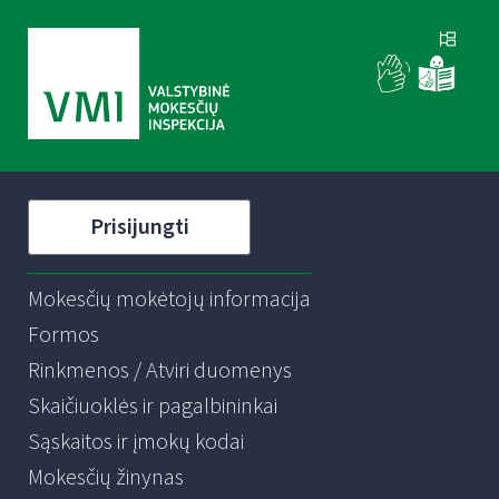
Prisijungti
Mokesčių mokėtojų informacija
Formos
Rinkmenos / Atviri duomenys
Skaičiuoklės ir pagalbininkai
Sąskaitos ir įmokų kodai
Mokesčių žinynas