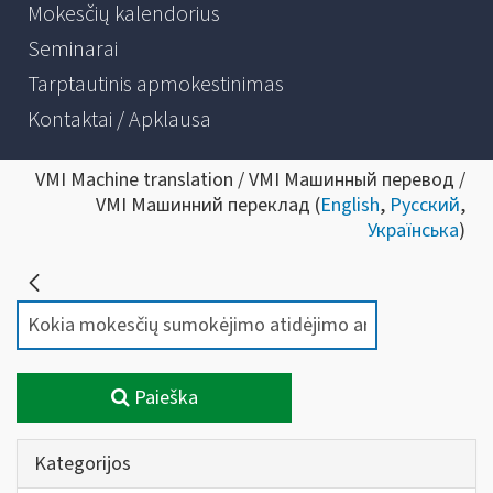
Mokesčių kalendorius
Seminarai
Tarptautinis apmokestinimas
Kontaktai / Apklausa
VMI Machine translation / VMI Машинный перевод /
VMI Машинний переклад (
English
,
Русский
,
Українська
)
Paieška
Kategorijos