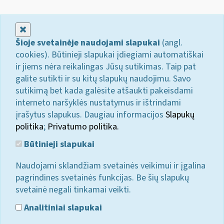
Uždaryti
Šioje svetainėje naudojami slapukai
(angl.
cookies). Būtinieji slapukai įdiegiami automatiškai
ir jiems nėra reikalingas Jūsų sutikimas. Taip pat
galite sutikti ir su kitų slapukų naudojimu. Savo
sutikimą bet kada galėsite atšaukti pakeisdami
interneto naršyklės nustatymus ir ištrindami
įrašytus slapukus. Daugiau informacijos
Slapukų
politika
;
Privatumo politika.
Būtinieji slapukai
Naudojami sklandžiam svetainės veikimui ir įgalina
pagrindines svetainės funkcijas. Be šių slapukų
svetainė negali tinkamai veikti.
Analitiniai slapukai