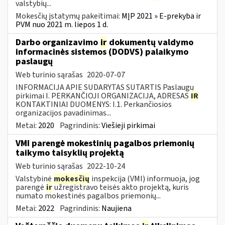
valstybių...
Mokesčių įstatymų pakeitimai:
MĮP 2021 » E-prekyba ir
PVM nuo 2021 m. liepos 1 d.
Darbo organizavimo
ir
dokumentų valdymo
informacinės sistemos (DODVS) palaikymo
paslaugų
Web turinio sąrašas
2020-07-07
INFORMACIJA APIE SUDARYTAS SUTARTIS Paslaugų
pirkimai I. PERKANČIOJI ORGANIZACIJA, ADRESAS
IR
KONTAKTINIAI DUOMENYS: I.1. Perkančiosios
organizacijos pavadinimas...
Metai:
2020
Pagrindinis:
Viešieji pirkimai
VMI parengė mokestinių pagalbos priemonių
taikymo taisyklių projektą
Web turinio sąrašas
2022-10-24
Valstybinė
mokesčių
inspekcija (VMI) informuoja, jog
parengė
ir
užregistravo teisės akto projektą, kuris
numato mokestinės pagalbos priemonių...
Metai:
2022
Pagrindinis:
Naujiena