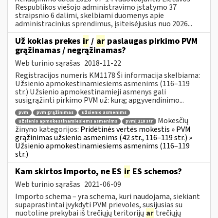
Respublikos viešojo administravimo įstatymo 37
straipsnio 6 dalimi, skelbiami duomenys apie
administracinius sprendimus, įsiteisėjusius nuo 2026...
Už kokias prekes
ir
/
ar
paslaugas pirkimo PVM
grąžinamas / negrąžinamas?
Web turinio sąrašas
2018-11-22
Registracijos numeris KM1178 Ši informacija skelbiama:
Užsienio apmokestinamiesiems asmenims (116–119
str.) Užsienio apmokestinamieji asmenys gali
susigrąžinti pirkimo PVM už: kurą; apgyvendinimo...
pvm
pvm grąžinimas
užsienio asmenims
Mokesčių
užsienio apmokestinamiesiems asmenims
pvmį 118 str
žinyno kategorijos:
Pridėtinės vertės mokestis » PVM
grąžinimas užsienio asmenims (42 str., 116–119 str.) »
Užsienio apmokestinamiesiems asmenims (116–119
str.)
Kam skirtos Importo, ne ES
ir
ES schemos?
Web turinio sąrašas
2021-06-09
Importo schema – yra schema, kuri naudojama, siekiant
supaprastintai įvykdyti PVM prievoles, susijusias su
nuotoline prekybai iš trečiųjų teritorijų
ar
trečiųjų