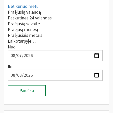
Bet kuriuo metu
Praėjusią valandą
Paskutines 24 valandas
Praėjusią savaitę
Praėjusį mėnesį
Praėjusiais metais
Laikotarpyje…
Nuo
Iki
Paieška