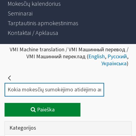
Mokesčių kalendorius
Seminarai
Tarptautinis apmokestinimas
Kontaktai / Apklausa
VMI Machine translation / VMI Машинный перевод /
VMI Машинний переклад (
English
,
Русский
,
Українська
)
Paieška
Kategorijos