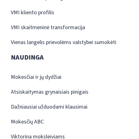
VMI kliento profilis
VMI skaitmeninė transformacija
Vienas langelis prievolėms valstybei sumokėti
NAUDINGA
Mokesčiai ir jų dydžiai
Atsiskaitymas grynaisiais pinigais
Dažniausiai užduodami klausimai
Mokesčių ABC
Viktorina moksleiviams