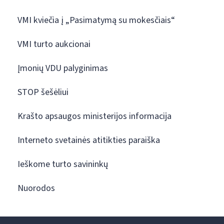
VMI kviečia į „Pasimatymą su mokesčiais“
VMI turto aukcionai
Įmonių VDU palyginimas
STOP šešėliui
Krašto apsaugos ministerijos informacija
Interneto svetainės atitikties paraiška
Ieškome turto savininkų
Nuorodos