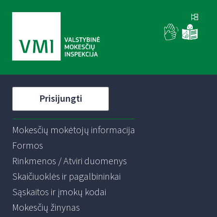
Prisijungti
Mokesčių mokėtojų informacija
Formos
Rinkmenos / Atviri duomenys
Skaičiuoklės ir pagalbininkai
Sąskaitos ir įmokų kodai
Mokesčių žinynas