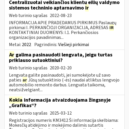
Centralizuotai veikiančios klientų eilių valdymo
sistemos techninio aptarnavimo
ir
Web turinio sąrašas
2022-08-23
INFORMACIJA APIE PRADEDAMUS PIRKIMUS Paslaugų
pirkimai I. PERKANČIOJI ORGANIZACIJA, ADRESAS
IR
KONTAKTINIAI DUOMENYS: I.1. Perkančiosios
organizacijos pavadinimas...
Metai:
2022
Pagrindinis:
Viešieji pirkimai
Ar
galima pasinaudoti lengvata, jeigu turtas
priklauso sutuoktiniui?
Web turinio sąrašas
2020-02-20
Lengvata galite pasinaudoti, jei sumokėjote už savo
paties
ar
Jūsų sutuoktinio (-ės) naudai atliktus lengvojo
automobilio remonto darbus. Lengvata taikoma,
neatsižvelgiant...
Kokia
informacija atvaizduojama žingsnyje
„Grafikas“?
Web turinio sąrašas
2025-03-12
Registracijos numeris KM3412 Ši informacija skelbiama:
Mokesčių atidėjimo ir mokėjimo dalimis sutartis