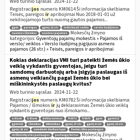
Web turinio sąrašas
2024-11-22
Registraci
jos
numeris KM0614 Ši informacija skelbiama:
Teisės, pareigos
ir
apribojimai Nuo 2018-01-01 už
nekilnojamojo turto nuomą gautos pajamos...
gpm
pareigos
gpmį 22 str
individuali veikla
verslo liudijimas
Mokesčių žinyno
nuomos išmokos
nuomos pajamos
kategorijos:
Gyventojų pajamų mokestis » Pajamos iš
verslo/ veiklos » Verslo liudijimą įsigijusio asmens
pajamos (26 str.) » Teisės, pareigos ir apribojimai
Kokias deklaracijas VMI turi pateikti žemės ūkio
veiklą vykdantis gyventojas, jeigu turi
samdomų darbuotojų arba įsigyja paslaugas iš
asmenų veikiančių pagal žemės ūkio bei
miškininkystės paslaugų kvitus?
Web turinio sąrašas
2024-11-22
Registraci
jos
numeris KM0782 Ši informacija skelbiama:
Pajamos / išmokos
ir
jų deklaravimas Žemės ūkio veiklą
vykdantis gyventojas nuo išmokamo...
a klasė
b klasė
deklaravimas
fr0572
fr0573
gpm
gpm312
gpm313
išmokos
ūkininkas
gpmį 27 str
gpmį 6 str
gpmį 22 str.
gpmį 23 str
samdomi darbuotojai
žemės ūkio paslaugos
Mokesčių žinyno
miškininkystės paslaugos
paslaugų kvitas