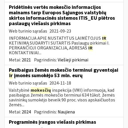
Pridėtinės vertės mokesčio informacijos
mainams tarp Europos Sąjungos valstybių
skirtos informacinės sistemos ITIS_EU plėtros
paslaugų viešasis pirkimas
Web turinio sąrašas
2021-09-23
INFORMACIJA APIE NUSTATYTUS LAIMĖTOJUS
IR
KETINIMĄ SUDARYTI SUTARTIS Paslaugų pirkimai I.
PERKANČIOJI ORGANIZACIJA, ADRESAS
IR
KONTAKTINIAI...
Metai:
2021
Pagrindinis:
Viešieji pirkimai
Pasibaigus žemės mokesčio terminui gyventojai
ir
įmonės sumokėjo 53 mln. eurų
Web turinio sąrašas
2024-11-18
Valstybinė
mokesčių
inspekcija (VMI) informuoja, kad
pasibaigus žemės mokesčio terminui 634 tūkst. žemės
savininkų sumokėjo beveik 90 proc. visos apskaičiuotos
žemės...
Metai:
2024
Pagrindinis:
Naujiena
Programinės įrangos viešasis pirkimas