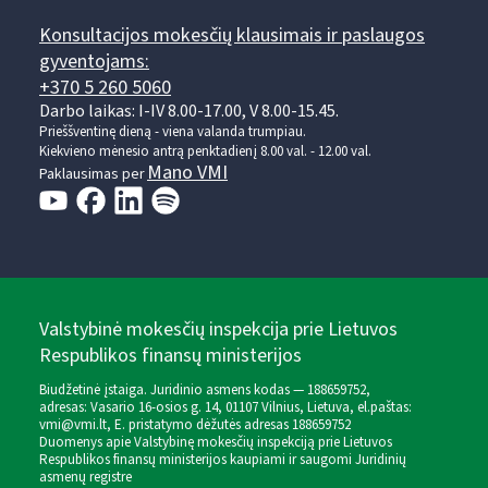
Konsultacijos mokesčių klausimais ir paslaugos
gyventojams:
+370 5 260 5060
Darbo laikas: I-IV 8.00-17.00, V 8.00-15.45.
Prieššventinę dieną - viena valanda trumpiau.
Kiekvieno mėnesio antrą penktadienį 8.00 val. - 12.00 val.
Mano VMI
Paklausimas per
Valstybinė mokesčių inspekcija prie Lietuvos
Respublikos finansų ministerijos
Biudžetinė įstaiga. Juridinio asmens kodas — 188659752,
adresas: Vasario 16-osios g. 14, 01107 Vilnius, Lietuva, el.paštas:
vmi@vmi.lt
, E. pristatymo dėžutės adresas 188659752
Duomenys apie Valstybinę mokesčių inspekciją prie Lietuvos
Respublikos finansų ministerijos kaupiami ir saugomi Juridinių
asmenų registre