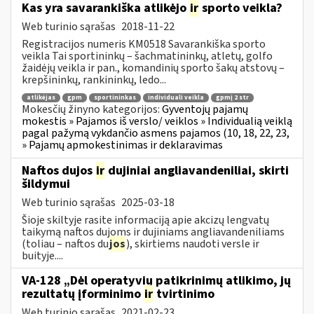
Kas yra savarankiška atlikėjo
ir
sporto veikla?
Web turinio sąrašas
2018-11-22
Registracijos numeris KM0518 Savarankiška sporto
veikla Tai sportininkų – šachmatininkų, atletų, golfo
žaidėjų veikla ir pan., komandinių sporto šakų atstovų –
krepšininkų, rankininkų, ledo...
atlikėjas
gpm
sportininkas
individuali veikla
gpmį 2 str
Mokesčių žinyno kategorijos:
Gyventojų pajamų
mokestis » Pajamos iš verslo/ veiklos » Individualią veiklą
pagal pažymą vykdančio asmens pajamos (10, 18, 22, 23,
» Pajamų apmokestinimas ir deklaravimas
Naftos dujos
ir
dujiniai angliavandeniliai, skirti
šildymui
Web turinio sąrašas
2025-03-18
Šioje skiltyje rasite informaciją apie akcizų lengvatų
taikymą naftos dujoms ir dujiniams angliavandeniliams
(toliau – naftos du
jos
), skirtiems naudoti versle ir
buityje....
VA-128 „Dėl operatyvių patikrinimų atlikimo, jų
rezultatų įforminimo
ir
tvirtinimo
Web turinio sąrašas
2021-02-23