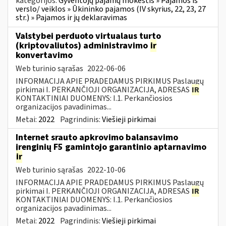
kategorijos:
Gyventojų pajamų mokestis » Pajamos iš
verslo/ veiklos » Ūkininko pajamos (IV skyrius, 22, 23, 27
str.) » Pajamos ir jų deklaravimas
Valstybei perduoto virtualaus turto
(kriptovaliutos) administravimo
ir
konvertavimo
Web turinio sąrašas
2022-06-06
INFORMACIJA APIE PRADEDAMUS PIRKIMUS Paslaugų
pirkimai I. PERKANČIOJI ORGANIZACIJA, ADRESAS
IR
KONTAKTINIAI DUOMENYS: I.1. Perkančiosios
organizacijos pavadinimas...
Metai:
2022
Pagrindinis:
Viešieji pirkimai
Internet srauto apkrovimo balansavimo
įrenginių F5 gamintojo garantinio aptarnavimo
ir
Web turinio sąrašas
2022-10-06
INFORMACIJA APIE PRADEDAMUS PIRKIMUS Paslaugų
pirkimai I. PERKANČIOJI ORGANIZACIJA, ADRESAS
IR
KONTAKTINIAI DUOMENYS: I.1. Perkančiosios
organizacijos pavadinimas...
Metai:
2022
Pagrindinis:
Viešieji pirkimai