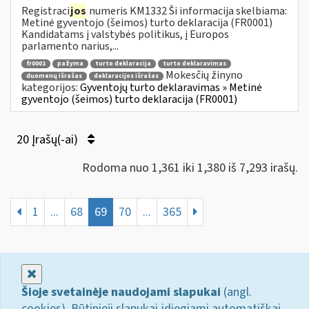
Registraci
jos
numeris KM1332 Ši informacija skelbiama:
Metinė gyventojo (šeimos) turto deklaracija (FR0001)
Kandidatams į valstybės politikus, į Europos
parlamento narius,...
fr0001
pažyma
turto deklaracija
turto deklaravimas
Mokesčių žinyno
duomenų išrašas
deklaracijos išrašas
kategorijos:
Gyventojų turto deklaravimas » Metinė
gyventojo (šeimos) turto deklaracija (FR0001)
20 Įrašų(-ai)
Rodoma nuo 1,361 iki 1,380 iš 7,293 irašų.
1
...
68
69
70
...
365
Uždaryti
Šioje svetainėje naudojami slapukai
(angl.
cookies). Būtinieji slapukai įdiegiami automatiškai