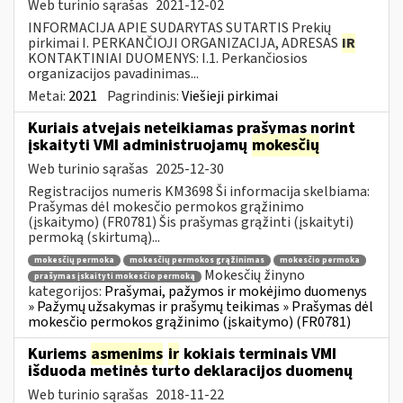
Web turinio sąrašas
2021-12-02
INFORMACIJA APIE SUDARYTAS SUTARTIS Prekių
pirkimai I. PERKANČIOJI ORGANIZACIJA, ADRESAS
IR
KONTAKTINIAI DUOMENYS: I.1. Perkančiosios
organizacijos pavadinimas...
Metai:
2021
Pagrindinis:
Viešieji pirkimai
Kuriais atvejais neteikiamas prašymas norint
įskaityti VMI administruojamų
mokesčių
Web turinio sąrašas
2025-12-30
Registracijos numeris KM3698 Ši informacija skelbiama:
Prašymas dėl mokesčio permokos grąžinimo
(įskaitymo) (FR0781) Šis prašymas grąžinti (įskaityti)
permoką (skirtumą)...
mokesčių permoka
mokesčių permokos grąžinimas
mokesčio permoka
Mokesčių žinyno
prašymas įskaityti mokesčio permoką
kategorijos:
Prašymai, pažymos ir mokėjimo duomenys
» Pažymų užsakymas ir prašymų teikimas » Prašymas dėl
mokesčio permokos grąžinimo (įskaitymo) (FR0781)
Kuriems
asmenims
ir
kokiais terminais VMI
išduoda metinės turto deklaracijos duomenų
Web turinio sąrašas
2018-11-22