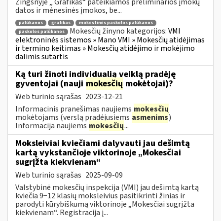
Žingsnyje „ Grafikas“ pateikiamos preliminarios įmokų
datos ir mėnesinės įmokos, be...
palūkanos
grafikas
mokestinės paskolos palūkanos
Mokesčių žinyno kategorijos:
VMI
paskolos palūkanos
elektroninės sistemos » Mano VMI » Mokesčių atidėjimas
ir termino keitimas » Mokesčių atidėjimo ir mokėjimo
dalimis sutartis
Ką turi žinoti individualią veiklą pradėję
gyventojai (nauji
mokesčių
mokėtojai)?
Web turinio sąrašas
2023-12-21
Informacinis pranešimas naujiems
mokesčių
mokėtojams (verslą pradėjusiems
asmenims
)
Informacija naujiems
mokesčių
...
Moksleiviai kviečiami dalyvauti jau dešimtą
kartą vykstančioje viktorinoje „Mokesčiai
sugrįžta kiekvienam“
Web turinio sąrašas
2025-09-09
Valstybinė mokesčių inspekcija (VMI) jau dešimtą kartą
kviečia 9−12 klasių moksleivius pasitikrinti žinias ir
parodyti kūrybiškumą viktorinoje „Mokesčiai sugrįžta
kiekvienam“. Registracija į...