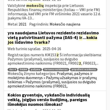
Valstybinė
mokesčių
inspekcija prie Lietuvos
Respublikos finansų ministerijos (toliau ― VMI prie FM)
informuoja, kad VMI prie FM viršininko 2021 vasario 12 d.
įsakymu VA-13...
Metai:
2021
Pagrindinis:
Mokesčio naujiena
yra naudojama Lietuvos rezidento rezidavimo
vietą patvirtinanti pažyma (DAS-4)
ir
...
kokia
jos
išdavimo
tvarka
?
Web turinio sąrašas
2025-04-16
Registracijos numeris KM153
2
Ši informacija skelbiama:
Pažymos (prašymai), susijusios su dvigubo
apmokestinimo naikinimu (FR0021, FR002
2
, FR0023,...
das-4
fr0254
pažyma
lietuvos rezidentas
pripažinti rezidentu
Mokesčių žinyno kategorijos:
Prašymai, pažymos ir
mokėjimo duomenys » Pažymų užsakymas ir prašymų
teikimas » Pažymos (prašymai), susijusios su dvigubo
apmokestinimo naikinimu (FR0021,
Kokios gyventojo, vykdančio individualią
veiklą, įsigijus verslo liudijimą, pareigos
išmokėjus nuomos išmokas?