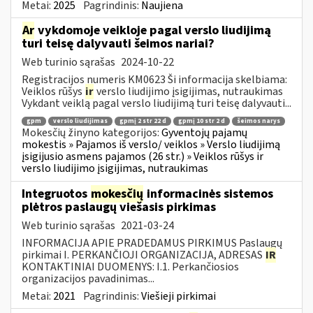
Metai:
2025
Pagrindinis:
Naujiena
Ar
vykdomoje veikloje pagal verslo liudijimą
turi teisę dalyvauti šeimos nariai?
Web turinio sąrašas
2024-10-22
Registracijos numeris KM0623 Ši informacija skelbiama:
Veiklos rūšys
ir
verslo liudijimo įsigijimas, nutraukimas
Vykdant veiklą pagal verslo liudijimą turi teisę dalyvauti...
gpm
verslo liudijimas
gpmį 2 str 22 d
gpmį 10 str 2 d
šeimos narys
Mokesčių žinyno kategorijos:
Gyventojų pajamų
mokestis » Pajamos iš verslo/ veiklos » Verslo liudijimą
įsigijusio asmens pajamos (26 str.) » Veiklos rūšys ir
verslo liudijimo įsigijimas, nutraukimas
Integruotos
mokesčių
informacinės sistemos
plėtros paslaugų viešasis pirkimas
Web turinio sąrašas
2021-03-24
INFORMACIJA APIE PRADEDAMUS PIRKIMUS Paslaugų
pirkimai I. PERKANČIOJI ORGANIZACIJA, ADRESAS
IR
KONTAKTINIAI DUOMENYS: I.1. Perkančiosios
organizacijos pavadinimas...
Metai:
2021
Pagrindinis:
Viešieji pirkimai