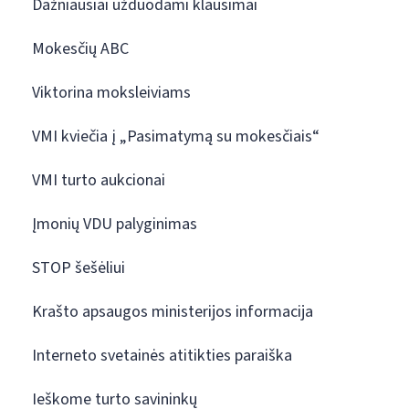
Dažniausiai užduodami klausimai
Mokesčių ABC
Viktorina moksleiviams
VMI kviečia į „Pasimatymą su mokesčiais“
VMI turto aukcionai
Įmonių VDU palyginimas
STOP šešėliui
Krašto apsaugos ministerijos informacija
Interneto svetainės atitikties paraiška
Ieškome turto savininkų