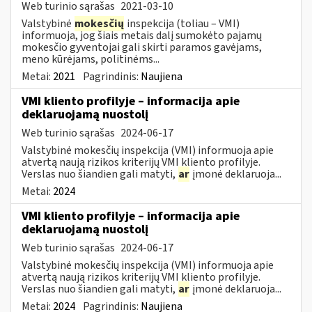
Web turinio sąrašas
2021-03-10
Valstybinė
mokesčių
inspekcija (toliau – VMI)
informuoja, jog šiais metais dalį sumokėto pajamų
mokesčio gyventojai gali skirti paramos gavėjams,
meno kūrėjams, politinėms...
Metai:
2021
Pagrindinis:
Naujiena
VMI kliento profilyje – informacija apie
deklaruojamą nuostolį
Web turinio sąrašas
2024-06-17
Valstybinė mokesčių inspekcija (VMI) informuoja apie
atvertą naują rizikos kriterijų VMI kliento profilyje.
Verslas nuo šiandien gali matyti,
ar
įmonė deklaruoja...
Metai:
2024
VMI kliento profilyje – informacija apie
deklaruojamą nuostolį
Web turinio sąrašas
2024-06-17
Valstybinė mokesčių inspekcija (VMI) informuoja apie
atvertą naują rizikos kriterijų VMI kliento profilyje.
Verslas nuo šiandien gali matyti,
ar
įmonė deklaruoja...
Metai:
2024
Pagrindinis:
Naujiena