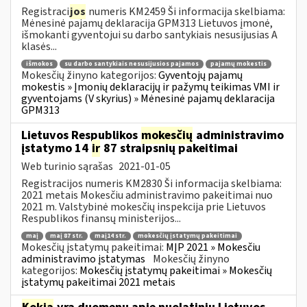
Registraci
jos
numeris KM2459 Ši informacija skelbiama:
Mėnesinė pajamų deklaracija GPM313 Lietuvos įmonė,
išmokanti gyventojui su darbo santykiais nesusijusias A
klasės...
išmokos
su darbo santykiais nesusijusios pajamos
pajamų mokestis
Mokesčių žinyno kategorijos:
Gyventojų pajamų
mokestis » Įmonių deklaracijų ir pažymų teikimas VMI ir
gyventojams (V skyrius) » Mėnesinė pajamų deklaracija
GPM313
Lietuvos Respublikos
mokesčių
administravimo
įstatymo 14
ir
87 straipsnių pakeitimai
Web turinio sąrašas
2021-01-05
Registracijos numeris KM2830 Ši informacija skelbiama:
2021 metais Mokesčiu administravimo pakeitimai nuo
2021 m. Valstybinė mokesčių inspekcija prie Lietuvos
Respublikos finansų ministerijos...
maį
maį 87 str.
maį14 str.
mokesčių įstatymų pakeitimai
Mokesčių įstatymų pakeitimai:
MĮP 2021 » Mokesčiu
administravimo įstatymas
Mokesčių žinyno
kategorijos:
Mokesčių įstatymų pakeitimai » Mokesčių
įstatymų pakeitimai 2021 metais