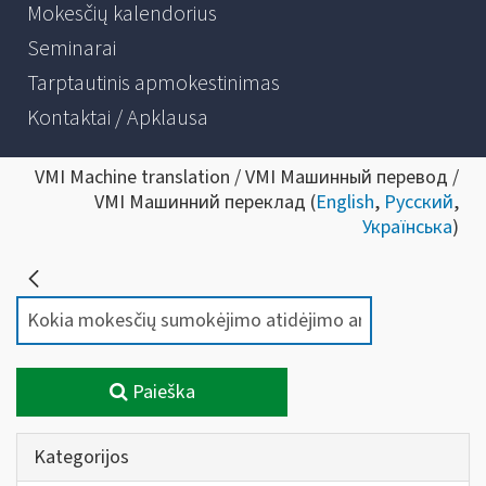
Mokesčių kalendorius
Seminarai
Tarptautinis apmokestinimas
Kontaktai / Apklausa
VMI Machine translation / VMI Машинный перевод /
VMI Машинний переклад (
English
,
Русский
,
Українська
)
Paieška
Kategorijos