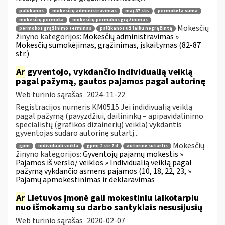
palūkanos
mokesčių administravimas
maį 87 str.
permokėta suma
mokesčių permoka
mokesčių permokos grąžinimas
Mokesčių
permokos grąžinimo terminas
palūkanos už laiku negrąžintą
žinyno kategorijos:
Mokesčių administravimas »
Mokesčių sumokėjimas, grąžinimas, įskaitymas (82-87
str.)
Ar
gyventojo, vykdančio individualią veiklą
pagal pažymą, gautos pajamos pagal autorinę
Web turinio sąrašas
2024-11-22
Registracijos numeris KM0515 Jei indidivualią veiklą
pagal pažymą (pavyzdžiui, dailininkų – apipavidalinimo
specialistų (grafikos dizainerių) veikla) vykdantis
gyventojas sudaro autorinę sutartį...
Mokesčių
gpm
individuali veikla
gpmį 2 str 7 d
autorinė sutartis
žinyno kategorijos:
Gyventojų pajamų mokestis »
Pajamos iš verslo/ veiklos » Individualią veiklą pagal
pažymą vykdančio asmens pajamos (10, 18, 22, 23, »
Pajamų apmokestinimas ir deklaravimas
Ar
Lietuvos įmonė gali mokestiniu laikotarpiu
nuo išmokamų su darbo santykiais nesusijusių
Web turinio sąrašas
2020-02-07