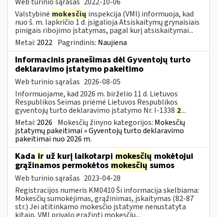
Web turinio sąrašas
2022-10-06
Valstybinė
mokesčių
inspekcija (VMI) informuoja, kad
nuo š. m. lapkričio 1 d. įsigalioja Atsiskaitymų grynaisiais
pinigais ribojimo įstatymas, pagal kurį atsiskaitymai...
Metai:
2022
Pagrindinis:
Naujiena
Informacinis pranešimas dėl Gyventojų turto
deklaravimo įstatymo pakeitimo
Web turinio sąrašas
2026-08-05
Informuojame, kad 2026 m. birželio 11 d. Lietuvos
Respublikos Seimas priėmė Lietuvos Respublikos
gyventojų turto deklaravimo įstatymo Nr. I-1338
2
...
Metai:
2026
Mokesčių žinyno kategorijos:
Mokesčių
įstatymų pakeitimai » Gyventojų turto deklaravimo
pakeitimai nuo 2026 m.
Kada
ir
už kurį laikotarpį
mokesčių
mokėtojui
grąžinamos permokėtos
mokesčių
sumos
Web turinio sąrašas
2023-04-28
Registracijos numeris KM0410 Ši informacija skelbiama:
Mokesčių sumokėjimas, grąžinimas, įskaitymas (82-87
str.) Jei atitinkamo mokesčio įstatyme nenustatyta
kitaip, VMI privalo grąžinti mokesčių...