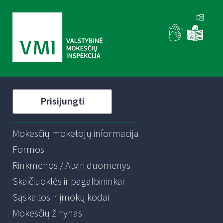
Prisijungti
Mokesčių mokėtojų informacija
Formos
Rinkmenos / Atviri duomenys
Skaičiuoklės ir pagalbininkai
Sąskaitos ir įmokų kodai
Mokesčių žinynas