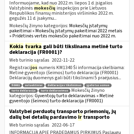
Informuojame, kad nuo 2022 m. liepos 1 d. įsigalios
Valstybinės
mokesčių
inspekcijos prie Lietuvos
Respublikos finansų ministerijos viršininko 2022 m.
gegužės 11 d. įsakymu...
Mokesčių žinyno kategorijos:
Mokesčių įstatymų
pakeitimai » Mokesčių įstatymų pakeitimai 2022 metais
» Pridėtinės vertės mokesčio pakeitimai nuo 2022 m.
Kokia
tvarka
gali būti tikslinama metinė turto
deklaracija (FR0001)?
Web turinio sąrašas
2022-11-22
Registraci
jos
numeris KM1340 Ši informacija skelbiama:
Metinė gyventojo (šeimos) turto deklaracija (FR0001)
Deklaracijų duomenys gali būti tikslinami 5 praėjusius...
fr0001
sutuoktiniai
deklaracijos tikslinimas
įgaliotas asmuo
Mokesčių žinyno
turto deklaracija
turto deklaravimas
kategorijos:
Gyventojų turto deklaravimas » Metinė
gyventojo (šeimos) turto deklaracija (FR0001)
Valstybei perduotų transporto priemonių, jų
dalių bei detalių pardavimo
ir
transporto
Web turinio sąrašas
2022-06-17
INFORMACIJA APIE PRADEDAMUS PIRKIMUS Paslaugų