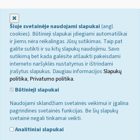
Uždaryti
Šioje svetainėje naudojami slapukai
(angl.
cookies). Būtinieji slapukai įdiegiami automatiškai
ir jiems nėra reikalingas Jūsų sutikimas. Taip pat
galite sutikti ir su kitų slapukų naudojimu. Savo
sutikimą bet kada galėsite atšaukti pakeisdami
interneto naršyklės nustatymus ir ištrindami
įrašytus slapukus. Daugiau informacijos
Slapukų
politika
;
Privatumo politika.
Būtinieji slapukai
Naudojami sklandžiam svetainės veikimui ir įgalina
pagrindines svetainės funkcijas. Be šių slapukų
svetainė negali tinkamai veikti.
Analitiniai slapukai