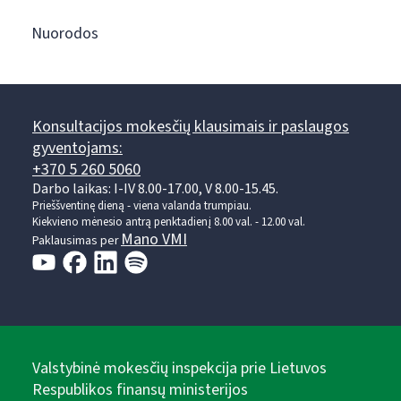
Nuorodos
Konsultacijos mokesčių klausimais ir paslaugos
gyventojams:
+370 5 260 5060
Darbo laikas: I-IV 8.00-17.00, V 8.00-15.45.
Prieššventinę dieną - viena valanda trumpiau.
Kiekvieno mėnesio antrą penktadienį 8.00 val. - 12.00 val.
Mano VMI
Paklausimas per
Valstybinė mokesčių inspekcija prie Lietuvos
Respublikos finansų ministerijos