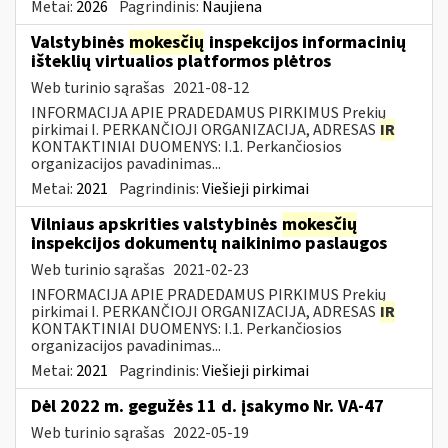
Metai:
2026
Pagrindinis:
Naujiena
Valstybinės
mokesčių
inspekcijos informacinių
išteklių virtualios platformos plėtros
Web turinio sąrašas
2021-08-12
INFORMACIJA APIE PRADEDAMUS PIRKIMUS Prekių
pirkimai I. PERKANČIOJI ORGANIZACIJA, ADRESAS
IR
KONTAKTINIAI DUOMENYS: I.1. Perkančiosios
organizacijos pavadinimas...
Metai:
2021
Pagrindinis:
Viešieji pirkimai
Vilniaus apskrities valstybinės
mokesčių
inspekcijos dokumentų naikinimo paslaugos
Web turinio sąrašas
2021-02-23
INFORMACIJA APIE PRADEDAMUS PIRKIMUS Prekių
pirkimai I. PERKANČIOJI ORGANIZACIJA, ADRESAS
IR
KONTAKTINIAI DUOMENYS: I.1. Perkančiosios
organizacijos pavadinimas...
Metai:
2021
Pagrindinis:
Viešieji pirkimai
Dėl 2022 m. gegužės 11 d. įsakymo Nr. VA-47
Web turinio sąrašas
2022-05-19