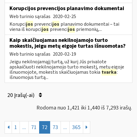
Korupcijos prevencijos planavimo dokumentai
Web turinio sąrašas
2020-02-25
Korupci
jos
prevenci
jos
planavimo dokumentai – tai
viena iš korupci
jos
prevenci
jos
priemonių,...
Kaip skaičiuojamas nekilnojamojo turto
mokestis, jeigu metų eigoje turtas išnuomotas?
Web turinio sąrašas
2020-02-19
Jeigu nekilnojamąjį turtą, už kurį Jūs privalote
apskaičiuoti nekilnojamojo turto mokestį, metų eigoje
išnuomojote, mokestis skaičiuojamas tokia
tvarka
:
išnuomojus turtą...
20 Įrašų(-ai)
Rodoma nuo 1,421 iki 1,440 iš 7,293 irašų.
1
...
71
72
73
...
365