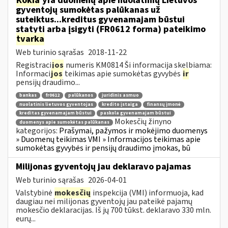
Kokia
yra duomenų apie nuolatinių Lietuvos
gyventojų sumokėtas palūkanas už
suteiktus...kreditus gyvenamajam būstui
statyti arba įsigyti (FR0612 forma) pateikimo
tvarka
Web turinio sąrašas
2018-11-22
Registraci
jos
numeris KM0814 Ši informacija skelbiama:
Informaci
jos
teikimas apie sumokėtas gyvybės
ir
pensijų draudimo...
bankas
fr0612
palūkanos
juridinis asmuo
nuolatinis lietuvos gyventojas
kredito įstaiga
finansų įmonė
kreditas gyvenamajam būstui
paskola gyvenamajam būstui
Mokesčių žinyno
duomenys apie sumokėtas palūkanas
kategorijos:
Prašymai, pažymos ir mokėjimo duomenys
» Duomenų teikimas VMI » Informacijos teikimas apie
sumokėtas gyvybės ir pensijų draudimo įmokas, bū
Milijonas gyventojų jau deklaravo pajamas
Web turinio sąrašas
2026-04-01
Valstybinė
mokesčių
inspekcija (VMI) informuoja, kad
daugiau nei milijonas gyventojų jau pateikė pajamų
mokesčio deklaracijas. Iš jų 700 tūkst. deklaravo 330 mln.
eurų...