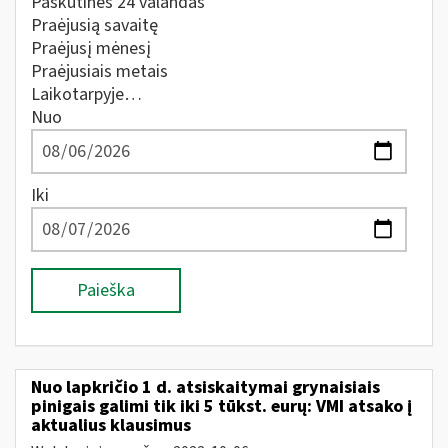
Paskutines 24 valandas
Praėjusią savaitę
Praėjusį mėnesį
Praėjusiais metais
Laikotarpyje…
Nuo
Iki
Paieška
Nuo lapkričio 1 d. atsiskaitymai grynaisiais
pinigais galimi tik iki 5 tūkst. eurų: VMI atsako į
aktualius klausimus