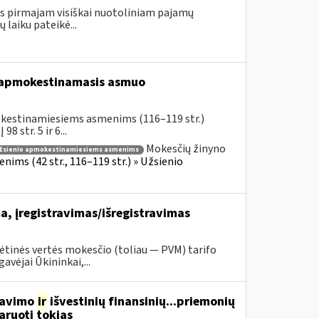
gus pirmajam visiškai nuotoliniam pajamų
laiku pateikė...
s apmokestinamasis asmuo
okestinamiesiems asmenims (116–119 str.)
 str. 5 ir 6...
Mokesčių žinyno
žsienio apmokestinamiesiems asmenims
ims (42 str., 116–119 str.) » Užsienio
, įregistravimas/išregistravimas
tinės vertės mokesčio (toliau — PVM) tarifo
vėjai Ūkininkai,...
rdavimo
ir
išvestinių finansinių...priemonių
aruoti tokias