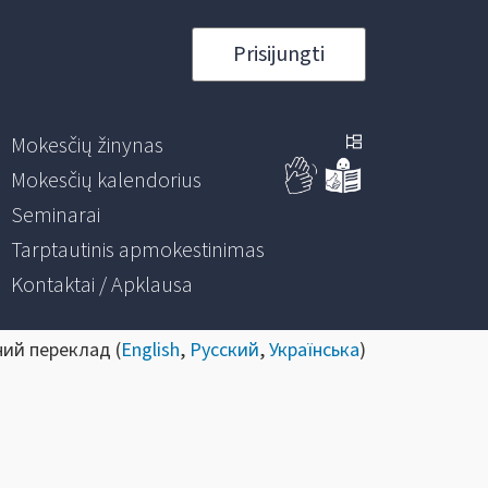
Prisijungti
Mokesčių žinynas
Mokesčių kalendorius
Seminarai
Tarptautinis apmokestinimas
Kontaktai / Apklausa
ний переклад (
English
,
Русский
,
Українська
)