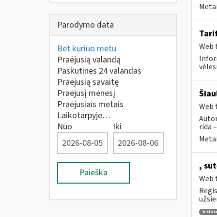
Metai
Parodymo data
Tari
Web t
Bet kuriuo metu
Infor
Praėjusią valandą
vėles
Paskutines 24 valandas
Praėjusią savaitę
Praėjusį mėnesį
Šiau
Praėjusiais metais
Web t
Laikotarpyje…
Autom
Nuo
Iki
rida 
Metai
, su
Paieška
Web t
Regis
užsie
b klas