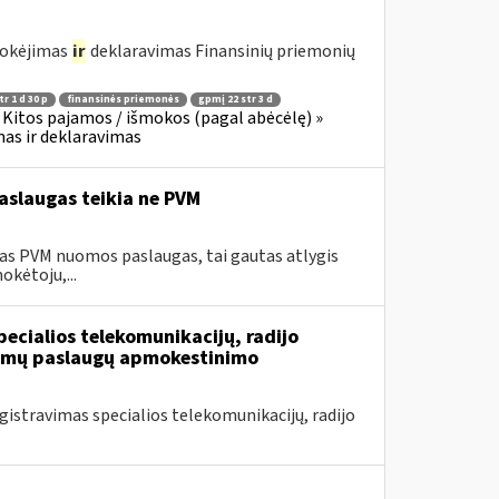
mokėjimas
ir
deklaravimas Finansinių priemonių
r 1 d 30 p
finansinės priemonės
gpmį 22 str 3 d
Kitos pajamos / išmokos (pagal abėcėlę) »
as ir deklaravimas
aslaugas teikia ne PVM
as PVM nuomos paslaugas, tai gautas atlygis
okėtoju,...
ecialios telekomunikacijų, radijo
iamų paslaugų apmokestinimo
stravimas specialios telekomunikacijų, radijo