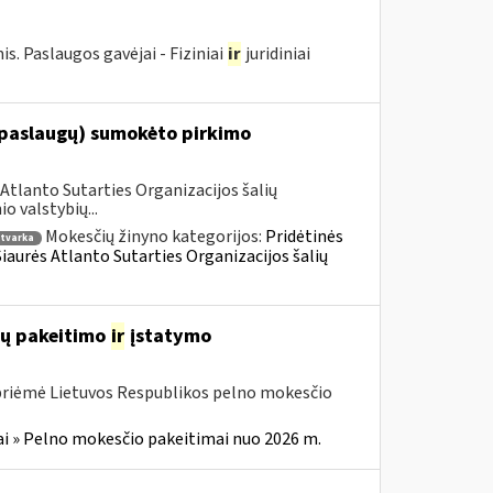
 Paslaugos gavėjai - Fiziniai
ir
juridiniai
(paslaugų) sumokėto pirkimo
Atlanto Sutarties Organizacijos šalių
 valstybių...
Mokesčių žinyno kategorijos:
Pridėtinės
tvarka
 Šiaurės Atlanto Sutarties Organizacijos šalių
ių pakeitimo
ir
įstatymo
 priėmė Lietuvos Respublikos pelno mokesčio
i » Pelno mokesčio pakeitimai nuo 2026 m.