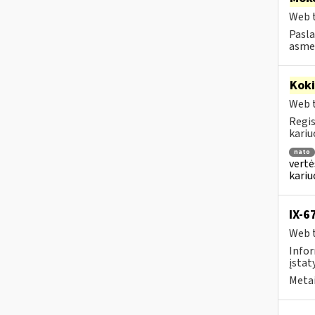
Web t
Pasla
asmen
Kok
Web t
Regis
kariu
nato
vertė
kari
IX-6
Web t
Infor
įstaty
Metai