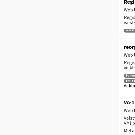
Regi
Web t
Regis
valst
fr0647
reor
Web t
Regis
veikl
bankr
pmį 51
dekla
VA-
Web t
Valst
VMI p
Metai