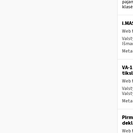
pajam
klasė
i.MA
Web t
Valst
Išman
Metai
VA-1
tiks
Web t
Valst
Valst
Metai
Pirm
dekl
Web t