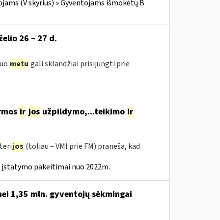
ojams (V skyrius) » Gyventojams išmokėtų B
želio 26 – 27 d.
iuo
metu
gali sklandžiai prisijungti prie
ormos
ir
jos
užpildymo,...teikimo
ir
teri
jos
(toliau – VMI prie FM) praneša, kad
 įstatymo pakeitimai nuo 2022m.
nei 1,35 mln. gyventojų sėkmingai