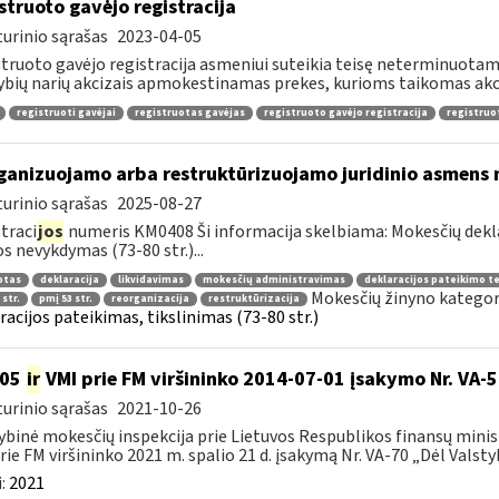
struoto gavėjo registracija
urinio sąrašas
2023-04-05
truoto gavėjo registracija asmeniui suteikia teisę neterminuotam l
ybių narių akcizais apmokestinamas prekes, kurioms taikomas akc
registruoti gavėjai
registruotas gavėjas
registruoto gavėjo registracija
registruo
ganizuojamo arba restruktūrizuojamo juridinio asmens 
urinio sąrašas
2025-08-27
traci
jos
numeris KM0408 Ši informacija skelbiama: Mokesčių dekl
os nevykdymas (73-80 str.)...
otas
deklaracija
likvidavimas
mokesčių administravimas
deklaracijos pateikimo t
Mokesčių žinyno kategor
 str.
pmį 53 str.
reorganizacija
restruktūrizacija
racijos pateikimas, tikslinimas (73-80 str.)
105
ir
VMI prie FM viršininko 2014-07-01 įsakymo Nr. VA-
urinio sąrašas
2021-10-26
ybinė mokesčių inspekcija prie Lietuvos Respublikos finansų minist
rie FM viršininko 2021 m. spalio 21 d. įsakymą Nr. VA-70 „Dėl Valstyb
:
2021