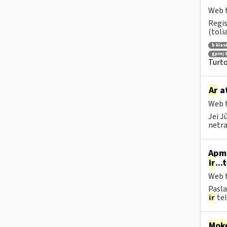
Web t
Regis
(toli
b klas
gpmį 3
Turto
Ar
at
Web t
Jei J
netra
Apmo
ir
...
Web t
Pasla
ir
tel
Moke