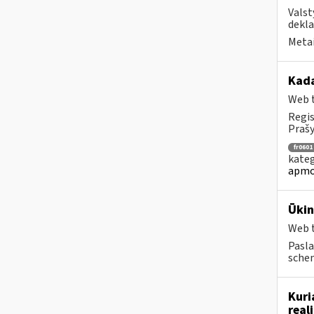
Valst
dekla
Metai
Kad
Web t
Regis
Prašy
fr0601
kateg
apmo
Ūkin
Web t
Pasla
schem
Kuri
real