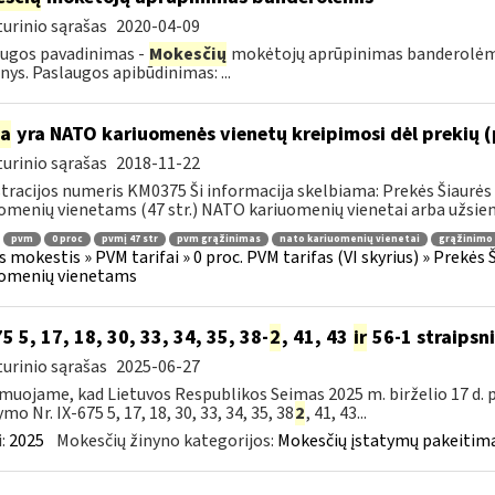
urinio sąrašas
2020-04-09
ugos pavadinimas -
Mokesčių
mokėtojų aprūpinimas banderolėmis.
ys. Paslaugos apibūdinimas: ...
ia
yra NATO kariuomenės vienetų kreipimosi dėl prekių 
urinio sąrašas
2018-11-22
tracijos numeris KM0375 Ši informacija skelbiama: Prekės Šiaurės 
omenių vienetams (47 str.) NATO kariuomenių vienetai arba užsienio
pvm
0 proc
pvmį 47 str
pvm grąžinimas
nato kariuomenių vienetai
grąžinimo 
s mokestis » PVM tarifai » 0 proc. PVM tarifas (VI skyrius) » Prekės
uomenių vienetams
75 5, 17, 18, 30, 33, 34, 35, 38-
2
, 41, 43
ir
56-1 straipsn
urinio sąrašas
2025-06-27
muojame, kad Lietuvos Respublikos Seimas 2025 m. birželio 17 d.
mo Nr. IX-675 5, 17, 18, 30, 33, 34, 35, 38
2
, 41, 43...
:
2025
Mokesčių žinyno kategorijos:
Mokesčių įstatymų pakeitima