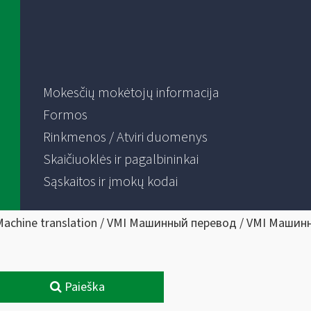
Mokesčių mokėtojų informacija
Formos
Rinkmenos / Atviri duomenys
Skaičiuoklės ir pagalbininkai
Sąskaitos ir įmokų kodai
Machine translation / VMI Машинный перевод / VMI Машин
Paieška