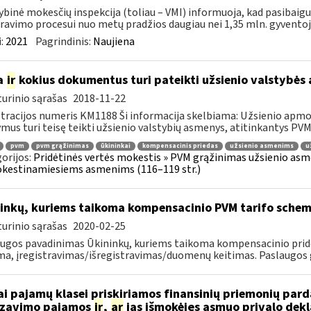
ybinė mokesčių inspekcija (toliau – VMI) informuoja, kad pasibai
ravimo procesui nuo metų pradžios daugiau nei 1,35 mln. gyventojų 
:
2021
Pagrindinis:
Naujiena
a
ir
kokius dokumentus turi pateikti užsienio valstybė
urinio sąrašas
2018-11-22
tracijos numeris KM1188 Ši informacija skelbiama: Užsienio apm
mus turi teisę teikti užsienio valstybių asmenys, atitinkantys PVMĮ 98
pvm
pvm grąžinimas
ūkininkai
kompensacinis priedas
užsienio asmenims
u
orijos:
Pridėtinės vertės mokestis » PVM grąžinimas užsienio asmen
kestinamiesiems asmenims (116–119 str.)
inkų, kuriems taikoma kompensacinio PVM tarifo schema
urinio sąrašas
2020-02-25
ugos pavadinimas Ūkininkų, kuriems taikoma kompensacinio pridė
a, įregistravimas/išregistravimas/duomenų keitimas. Paslaugos ga
ai pajamų klasei priskiriamos finansinių priemonių pa
izavimo pajamos
ir
,
ar
jas išmokėjęs asmuo privalo dekl