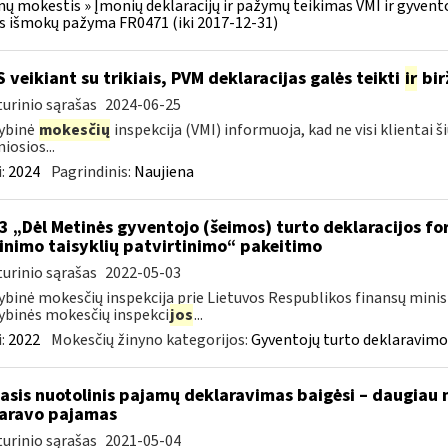
ų mokestis » Įmonių deklaracijų ir pažymų teikimas VMI ir gyvent
s išmokų pažyma FR0471 (iki 2017-12-31)
S veikiant su trikiais, PVM deklaracijas galės teikti
ir
bir
urinio sąrašas
2024-06-25
ybinė
mokesčių
inspekcija (VMI) informuoja, kad ne visi klientai š
iosios...
:
2024
Pagrindinis:
Naujiena
3 „Dėl Metinės gyventojo (šeimos) turto deklaracijos f
linimo taisyklių patvirtinimo“ pakeitimo
urinio sąrašas
2022-05-03
ybinė mokesčių inspekcija prie Lietuvos Respublikos finansų minis
ybinės mokesčių inspekci
jos
...
:
2022
Mokesčių žinyno kategorijos:
Gyventojų turto deklaravimo
asis nuotolinis pajamų deklaravimas baigėsi – daugiau 
aravo pajamas
urinio sąrašas
2021-05-04