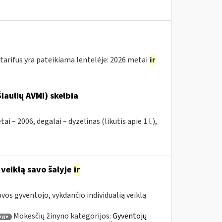
arifus yra pateikiama lentelėje: 2026 metai
ir
iaulių AVMI) skelbia
2006, degalai – dyzelinas (likutis apie 1 l.),
 veiklą savo šalyje
ir
os gyventojo, vykdančio individualią veiklą
Mokesčių žinyno kategorijos:
Gyventojų
nyje