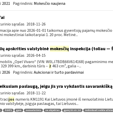
:
2021
Pagrindinis:
Mokesčio naujiena
fai
urinio sąrašas
2018-11-26
macija apie nuo 2026-01-01 taikomus gyventojų pajamų mokesčio t
ni mokestiniai laikotarpiai 1. 20 proc. Metinė...
lių apskrities valstybinė
mokesčių
inspekcija (toliau — Š
urinio sąrašas
2026-04-15
obilis „Opel Vivaro“ (VIN: W0LJ7BDB66V614168) pagaminimo metai – 
– 329 399 km., darbinis tūris –
2
463 cm³, galia –...
:
2026
Pagrindinis:
Aukcionai ir turto pardavimai
teikusiam paslaugą, jeigu jis yra vykdantis savarankišką
urinio sąrašas
2018-11-22
traci
jos
numeris KM1191 Kai Lietuvos įmonė iš nenuolatinio Lietuv
nio valstybėje, įsigyja paslaugas, tai Lietuvos...
ė
fr0471
gpm
nenuolatinis
ne objektas
gpmį 33 str 2 d
individuali veikla užsie