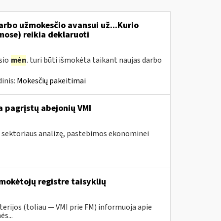
rbo užmokesčio avansui už...Kurio
se) reikia deklaruoti
usio
mėn
. turi būti išmokėta taikant naujas darbo
inis:
Mokesčių pakeitimai
 pagrįstų abejonių VMI
s sektoriaus analizę, pastebimos ekonominei
mokėtojų registre taisyklių
erijos (toliau ― VMI prie FM) informuoja apie
s...