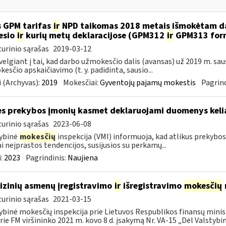
 GPM tarifas
ir
NPD taikomas 2018 metais išmokėtam da
esio
ir
kurių metų deklaracijose (GPM312
ir
GPM313 formo
urinio sąrašas
2019-03-12
velgiant į tai, kad darbo užmokesčio dalis (avansas) už 2019 m. sa
esčio apskaičiavimo (t. y. padidinta, sausio...
 (Archyvas):
2019
Mokesčiai:
Gyventojų pajamų mokestis
Pagrind
es prekybos įmonių kasmet deklaruojami duomenys kelia
urinio sąrašas
2023-06-08
ybinė
mokesčių
inspekcija (VMI) informuoja, kad atlikus prekybo
ai neįprastos tendencijos, susijusios su perkamų...
:
2023
Pagrindinis:
Naujiena
fizinių asmenų įregistravimo
ir
išregistravimo
mokesčių
urinio sąrašas
2021-03-15
ybinė mokesčių inspekcija prie Lietuvos Respublikos finansų minist
rie FM viršininko 2021 m. kovo 8 d. įsakymą Nr. VA-15 „Dėl Valstybinė