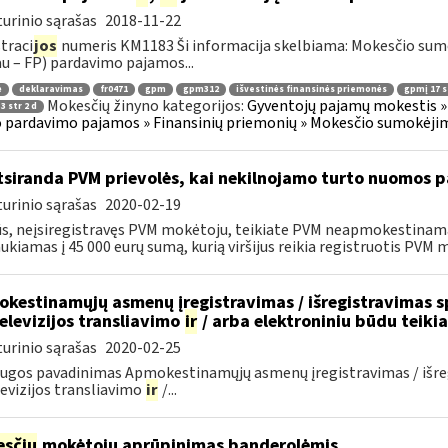
urinio sąrašas
2018-11-22
traci
jos
numeris KM1183 Ši informacija skelbiama: Mokesčio su
au – FP) pardavimo pajamos...
ė
deklaravimas
fr0471
gpm
gpm312
išvestinės finansinės priemonės
gpmį 17 st
Mokesčių žinyno kategorijos:
Gyventojų pajamų mokestis » 
3 str 2 d
 pardavimo pajamos » Finansinių priemonių » Mokesčio sumokėjim
siranda PVM prievolės, kai nekilnojamo turto nuomos p
urinio sąrašas
2020-02-19
ūs, neįsiregistravęs PVM mokėtoju, teikiate PVM neapmokestinam
ukiamas į 45 000 eurų sumą, kurią viršijus reikia registruotis PVM m
kestinamųjų asmenų įregistravimas / išregistravimas sp
televizijos transliavimo
ir
/ arba elektroniniu būdu teik
urinio sąrašas
2020-02-25
ugos pavadinimas Apmokestinamųjų asmenų įregistravimas / išregi
evizijos transliavimo
ir
/...
sčių
mokėtojų aprūpinimas banderolėmis