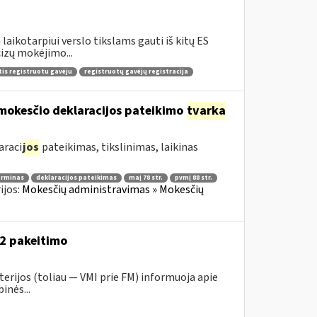
aikotarpiui verslo tikslams gauti iš kitų ES
izų mokėjimo...
tis registruotu gavėju
registruotų gavėjų registracija
mokesčio deklaracijos pateikimo
tvarka
araci
jos
pateikimas, tikslinimas, laikinas
erminas
deklaracijos pateikimas
maį 78 str.
pvmį 88 str.
ijos:
Mokesčių administravimas » Mokesčių
52 pakeitimo
erijos (toliau ― VMI prie FM) informuoja apie
inės...