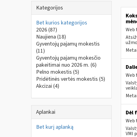
Kategorijos
Koks
mėn
Bet kurios kategorijos
2026
(87)
Web t
Naujiena
(18)
Atsiž
užmok
Gyventojų pajamų mokestis
Metai
(11)
Gyventojų pajamų mokesčio
pakeitimai nuo 2026 m.
(6)
Dali
Pelno mokestis
(5)
Web t
Pridėtinės vertės mokestis
(5)
Valst
Akcizai
(4)
veikl
Metai
Aplankai
Dėl 
Web t
Bet kurį aplanką
Valst
VMI p