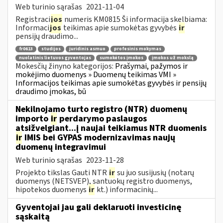
Web turinio sąrašas
2021-11-04
Registraci
jos
numeris KM0815 Ši informacija skelbiama:
Informaci
jos
teikimas apie sumokėtas gyvybės
ir
pensijų draudimo...
fr0613
studijos
juridinis asmuo
profesinis mokymas
nuolatinis lietuvos gyventojas
sumokėtos įmokos
įmokos už mokslą
Mokesčių žinyno kategorijos:
Prašymai, pažymos ir
mokėjimo duomenys » Duomenų teikimas VMI »
Informacijos teikimas apie sumokėtas gyvybės ir pensijų
draudimo įmokas, bū
Nekilnojamo turto registro (NTR) duomenų
importo
ir
perdarymo paslaugos
atsižvelgiant...į naujai teikiamus NTR duomenis
ir
IMIS bei GYPAS modernizavimas naujų
duomenų integravimui
Web turinio sąrašas
2023-11-28
Projekto tikslas Gauti NTR
ir
su juo susijusių (notarų
duomenys (NETSVEP), santuokų registro duomenys,
hipotekos duomenys
ir
kt.) informacinių...
Gyventojai jau gali deklaruoti investicinę
sąskaitą