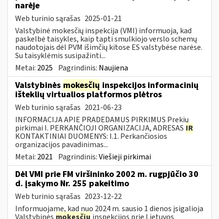
narėje
Web turinio sąrašas
2025-01-21
Valstybinė mokesčių inspekcija (VMI) informuoja, kad
paskelbė taisykles, kaip tapti smulkiojo verslo schemų
naudotojais dėl PVM išimčių kitose ES valstybėse narėse.
Su taisyklėmis susipažinti...
Metai:
2025
Pagrindinis:
Naujiena
Valstybinės
mokesčių
inspekcijos informacinių
išteklių virtualios platformos plėtros
Web turinio sąrašas
2021-06-23
INFORMACIJA APIE PRADEDAMUS PIRKIMUS Prekių
pirkimai I. PERKANČIOJI ORGANIZACIJA, ADRESAS
IR
KONTAKTINIAI DUOMENYS: I.1. Perkančiosios
organizacijos pavadinimas...
Metai:
2021
Pagrindinis:
Viešieji pirkimai
Dėl VMI prie FM viršininko 2002 m. rugpjūčio 30
d. įsakymo Nr. 255 pakeitimo
Web turinio sąrašas
2023-12-22
Informuojame, kad nuo 2024 m. sausio 1 dienos įsigalioja
Valstybinės
mokesčių
inspekcijos prie Lietuvos