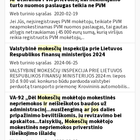
turto nuomos paslaugas teikia ne PVM
Web turinio sąrašas
2020-02-19
Jei Jūs, neįsiregistravęs PVM mokėtoju, teikiate PVM
neapmokestinamas PVM nuomos paslaugas, tai gautas
atlygis netraukiamas į 45 000 eurų sumą, kurią viršijus
reikia registruotis PVM mokėtoju,...
Valstybinė
mokesčių
inspekcija prie Lietuvos
Respublikos finansų ministerijos 2024
Web turinio sąrašas
2024-06-25
VALSTYBINĖ MOKESČIŲ INSPEKCIJA PRIE LIETUVOS
RESPUBLIKOS FINANSŲ MINISTERIJOS 2024 m. liepos
10 d. 9.00 val. konkurso būdu parduoda valstybei
perduotą transporto priemonę: Krovininis automobilis...
VA-92 „Dėl
Mokesčių
mokėtojo mokestinės
nepriemokos
ir
neišieškotos baudos už
administracinį...nusižengimą
ar
jos
dalies
pripažinimo beviltiškomis, jų revizavimo bei
apskaitos...taisyklių,
Mokesčių
mokėtojo
mokestinės nepriemokos priverstinio
išieškojimo išlaidų