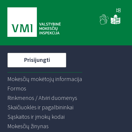
Prisijungti
Mokesčių mokėtojų informacija
Formos
Rinkmenos / Atviri duomenys
Skaičiuoklės ir pagalbininkai
Sąskaitos ir įmokų kodai
Mokesčių žinynas