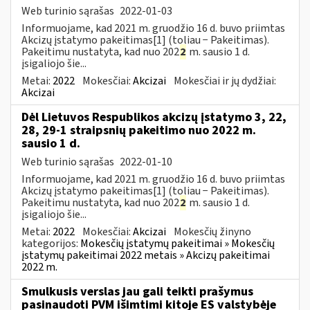
Web turinio sąrašas
2022-01-03
Informuojame, kad 2021 m. gruodžio 16 d. buvo priimtas
Akcizų įstatymo pakeitimas[1] (toliau − Pakeitimas).
Pakeitimu nustatyta, kad nuo 202
2
m. sausio 1 d.
įsigaliojo šie...
Metai:
2022
Mokesčiai:
Akcizai
Mokesčiai ir jų dydžiai:
Akcizai
Dėl Lietuvos Respublikos akcizų įstatymo 3, 22,
28, 29-1 straipsnių pakeitimo nuo 2022 m.
sausio 1 d.
Web turinio sąrašas
2022-01-10
Informuojame, kad 2021 m. gruodžio 16 d. buvo priimtas
Akcizų įstatymo pakeitimas[1] (toliau − Pakeitimas).
Pakeitimu nustatyta, kad nuo 202
2
m. sausio 1 d.
įsigaliojo šie...
Metai:
2022
Mokesčiai:
Akcizai
Mokesčių žinyno
kategorijos:
Mokesčių įstatymų pakeitimai » Mokesčių
įstatymų pakeitimai 2022 metais » Akcizų pakeitimai
2022 m.
Smulkusis verslas jau gali teikti prašymus
pasinaudoti PVM išimtimi kitoje ES valstybėje