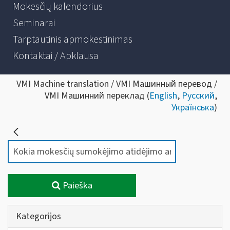
Mokesčių kalendorius
Seminarai
Tarptautinis apmokestinimas
Kontaktai / Apklausa
VMI Machine translation / VMI Машинный перевод /
VMI Машинний переклад (
English
,
Русский
,
Українська
)
Paieška
Kategorijos