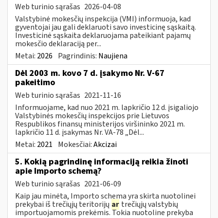
Web turinio sąrašas
2026-04-08
Valstybinė mokesčių inspekcija (VMI) informuoja, kad
gyventojai jau gali deklaruoti savo investicinę sąskaitą.
Investicinė sąskaita deklaruojama pateikiant pajamų
mokesčio deklaraciją per...
Metai:
2026
Pagrindinis:
Naujiena
Dėl 2003 m. kovo 7 d. įsakymo Nr. V-67
pakeitimo
Web turinio sąrašas
2021-11-16
Informuojame, kad nuo 2021 m. lapkričio 12 d. įsigaliojo
Valstybinės mokesčių inspekcijos prie Lietuvos
Respublikos finansų ministerijos viršininko 2021 m.
lapkričio 11 d. įsakymas Nr. VA-78 „Dėl...
Metai:
2021
Mokesčiai:
Akcizai
5. Kokią pagrindinę informaciją reikia žinoti
apie Importo schemą?
Web turinio sąrašas
2021-06-09
Kaip jau minėta, Importo schema yra skirta nuotolinei
prekybai iš trečiųjų teritorijų
ar
trečiųjų valstybių
importuojamomis prekėmis. Tokia nuotoline prekyba