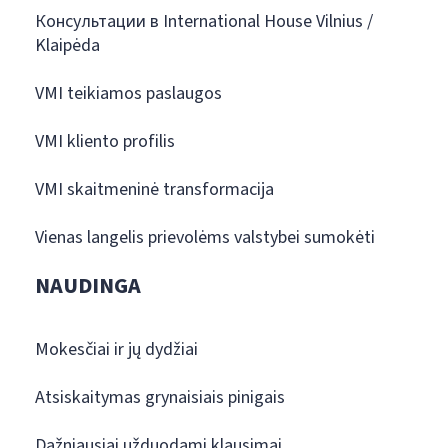
Консультации в International House Vilnius /
Klaipėda
VMI teikiamos paslaugos
VMI kliento profilis
VMI skaitmeninė transformacija
Vienas langelis prievolėms valstybei sumokėti
NAUDINGA
Mokesčiai ir jų dydžiai
Atsiskaitymas grynaisiais pinigais
Dažniausiai užduodami klausimai