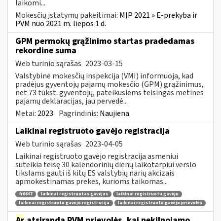
laikomi...
Mokesčių įstatymų pakeitimai:
MĮP 2021 » E-prekyba ir
PVM nuo 2021 m. liepos 1 d.
GPM permokų grąžinimo startas pradedamas
rekordine suma
Web turinio sąrašas
2023-03-15
Valstybinė mokesčių inspekcija (VMI) informuoja, kad
pradėjus gyventojų pajamų mokesčio (GPM) grąžinimus,
net 73 tūkst. gyventojų, pateikusiems teisingas metines
pajamų deklaracijas, jau pervedė...
Metai:
2023
Pagrindinis:
Naujiena
Laikinai registruoto gavėjo registracija
Web turinio sąrašas
2023-04-05
Laikinai registruoto gavėjo registracija asmeniui
suteikia teisę 30 kalendorinių dienų laikotarpiui verslo
tikslams gauti iš kitų ES valstybių narių akcizais
apmokestinamas prekes, kurioms taikomas...
fr0647
laikinai registruotas gavėjas
laikinai registruotu gavėju
laikinai registruoto gavėjo registracija
laikinai registruoto gavėjo prievolės
Ar
atsiranda PVM prievolės, kai nekilnojamo