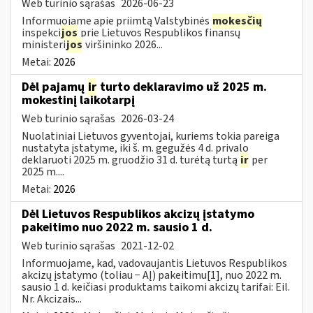
Web turinio sąrašas
2026-06-23
Informuojame apie priimtą Valstybinės
mokesčių
inspekci
jos
prie Lietuvos Respublikos finansų
ministeri
jos
viršininko 2026...
Metai:
2026
Dėl pajamų
ir
turto deklaravimo už 2025 m.
mokestinį laikotarpį
Web turinio sąrašas
2026-03-24
Nuolatiniai Lietuvos gyventojai, kuriems tokia pareiga
nustatyta įstatyme, iki š. m. gegužės 4 d. privalo
deklaruoti 2025 m. gruodžio 31 d. turėtą turtą
ir
per
2025 m....
Metai:
2026
Dėl Lietuvos Respublikos akcizų įstatymo
pakeitimo nuo 2022 m. sausio 1 d.
Web turinio sąrašas
2021-12-02
Informuojame, kad, vadovaujantis Lietuvos Respublikos
akcizų įstatymo (toliau − AĮ) pakeitimu[1], nuo 2022 m.
sausio 1 d. keičiasi produktams taikomi akcizų tarifai: Eil.
Nr. Akcizais...