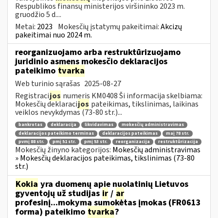
Respublikos finansų ministerijos viršininko 2023 m.
gruodžio 5 d....
Metai:
2023
Mokesčių įstatymų pakeitimai:
Akcizų
pakeitimai nuo 2024 m.
reorganizuojamo arba restruktūrizuojamo
juridinio asmens mokesčio deklaracijos
pateikimo
tvarka
Web turinio sąrašas
2025-08-27
Registraci
jos
numeris KM0408 Ši informacija skelbiama:
Mokesčių deklaraci
jos
pateikimas, tikslinimas, laikinas
veiklos nevykdymas (73-80 str.)...
bankrotas
deklaracija
likvidavimas
mokesčių administravimas
deklaracijos pateikimo terminas
deklaracijos pateikimas
maį 78 str.
pvmį 88 str.
pmį 51 str.
pmį 53 str.
reorganizacija
restruktūrizacija
Mokesčių žinyno kategorijos:
Mokesčių administravimas
» Mokesčių deklaracijos pateikimas, tikslinimas (73-80
str.)
Kokia
yra duomenų apie nuolatinių Lietuvos
gyventojų už studijas
ir
/
ar
profesinį...mokymą sumokėtas įmokas (FR0613
forma) pateikimo
tvarka
?