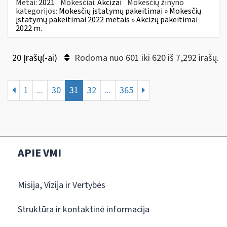
Metai:
2021
Mokesčiai:
Akcizai
Mokesčių žinyno
kategorijos:
Mokesčių įstatymų pakeitimai » Mokesčių
įstatymų pakeitimai 2022 metais » Akcizų pakeitimai
2022 m.
20 Įrašų(-ai)
Rodoma nuo 601 iki 620 iš 7,292 irašų.
1
...
30
31
32
...
365
APIE VMI
Misija, Vizija ir Vertybės
Struktūra ir kontaktinė informacija