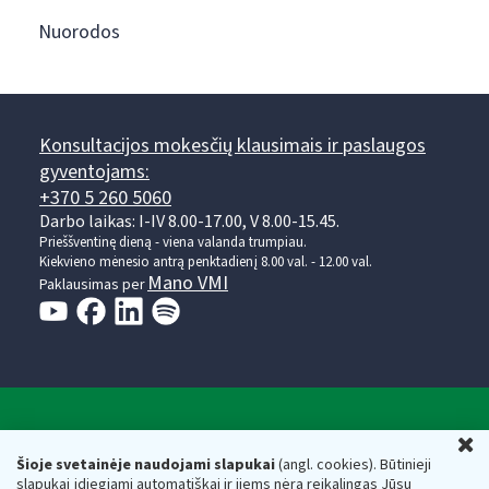
Nuorodos
Konsultacijos mokesčių klausimais ir paslaugos
gyventojams:
+370 5 260 5060
Darbo laikas: I-IV 8.00-17.00, V 8.00-15.45.
Prieššventinę dieną - viena valanda trumpiau.
Kiekvieno mėnesio antrą penktadienį 8.00 val. - 12.00 val.
Mano VMI
Paklausimas per
Valstybinė mokesčių inspekcija prie Lietuvos
U
Respublikos finansų ministerijos
Šioje svetainėje naudojami slapukai
(angl. cookies). Būtinieji
slapukai įdiegiami automatiškai ir jiems nėra reikalingas Jūsų