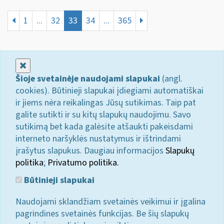
1
...
32
33
34
...
365
Uždaryti
Šioje svetainėje naudojami slapukai
(angl.
cookies). Būtinieji slapukai įdiegiami automatiškai
ir jiems nėra reikalingas Jūsų sutikimas. Taip pat
galite sutikti ir su kitų slapukų naudojimu. Savo
sutikimą bet kada galėsite atšaukti pakeisdami
interneto naršyklės nustatymus ir ištrindami
įrašytus slapukus. Daugiau informacijos
Slapukų
politika
;
Privatumo politika.
Būtinieji slapukai
Naudojami sklandžiam svetainės veikimui ir įgalina
pagrindines svetainės funkcijas. Be šių slapukų