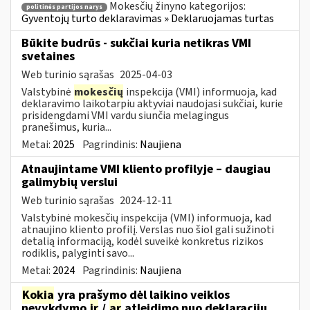
Mokesčių žinyno kategorijos:
politinės partijos narys
Gyventojų turto deklaravimas » Deklaruojamas turtas
Būkite budrūs - sukčiai kuria netikras VMI
svetaines
Web turinio sąrašas
2025-04-03
Valstybinė
mokesčių
inspekcija (VMI) informuoja, kad
deklaravimo laikotarpiu aktyviai naudojasi sukčiai, kurie
prisidengdami VMI vardu siunčia melagingus
pranešimus, kuria...
Metai:
2025
Pagrindinis:
Naujiena
Atnaujintame VMI kliento profilyje – daugiau
galimybių verslui
Web turinio sąrašas
2024-12-11
Valstybinė mokesčių inspekcija (VMI) informuoja, kad
atnaujino kliento profilį. Verslas nuo šiol gali sužinoti
detalią informaciją, kodėl suveikė konkretus rizikos
rodiklis, palyginti savo...
Metai:
2024
Pagrindinis:
Naujiena
Kokia
yra prašymo dėl laikino veiklos
nevykdymo
ir
/
ar
atleidimo nuo deklaracijų...,