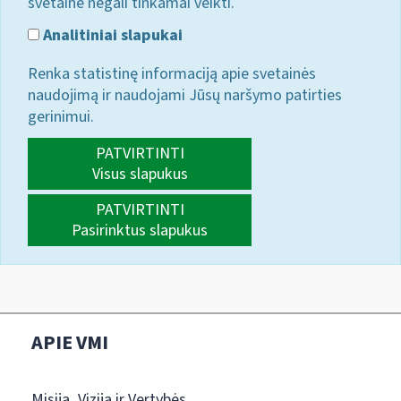
svetainė negali tinkamai veikti.
Analitiniai slapukai
Renka statistinę informaciją apie svetainės
naudojimą ir naudojami Jūsų naršymo patirties
gerinimui.
PATVIRTINTI
Visus slapukus
PATVIRTINTI
Pasirinktus slapukus
APIE VMI
Misija, Vizija ir Vertybės