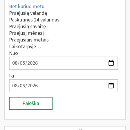
Bet kuriuo metu
Praėjusią valandą
Paskutines 24 valandas
Praėjusią savaitę
Praėjusį mėnesį
Praėjusiais metais
Laikotarpyje…
Nuo
Iki
Paieška