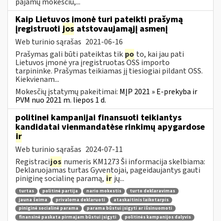
pajamų mokesčiu,...
Kaip Lietuvos įmonė turi pateikti prašymą
įregistruoti
jos
atstovaujamąjį asmenį
Web turinio sąrašas
2021-06-16
Prašymas gali būti pateiktas tik
po
to, kai jau pati
Lietuvos įmonė yra įregistruotas OSS importo
tarpininke. Prašymas teikiamas jį tiesiogiai pildant OSS.
Kiekvienam...
Mokesčių įstatymų pakeitimai:
MĮP 2021 » E-prekyba ir
PVM nuo 2021 m. liepos 1 d.
politinei kampanijai finansuoti teikiantys
kandidatai vienmandatėse rinkimų apygardose
ir
Web turinio sąrašas
2024-07-11
Registraci
jos
numeris KM1273 Ši informacija skelbiama:
Deklaruojamas turtas Gyventojai, pageidaujantys gauti
piniginę socialinę paramą,
ir
jų...
turtas
politinė partija
nario mokestis
turto deklaravimas
jauna šeima
privaloma deklaruoti
ataskaitinis laikotarpis
piniginė socialinė parama
parama būstui įsigyti ar išsinuomoti
finansinė paskata pirmajam būstui įsigyti
politinės kampanijos dalyvis