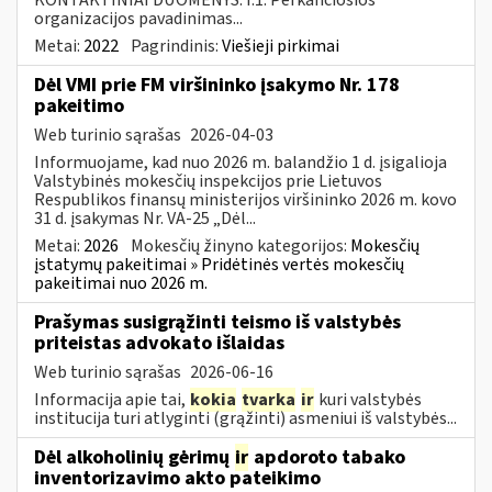
organizacijos pavadinimas...
Metai:
2022
Pagrindinis:
Viešieji pirkimai
Dėl VMI prie FM viršininko įsakymo Nr. 178
pakeitimo
Web turinio sąrašas
2026-04-03
Informuojame, kad nuo 2026 m. balandžio 1 d. įsigalioja
Valstybinės mokesčių inspekcijos prie Lietuvos
Respublikos finansų ministerijos viršininko 2026 m. kovo
31 d. įsakymas Nr. VA-25 „Dėl...
Metai:
2026
Mokesčių žinyno kategorijos:
Mokesčių
įstatymų pakeitimai » Pridėtinės vertės mokesčių
pakeitimai nuo 2026 m.
Prašymas susigrąžinti teismo iš valstybės
priteistas advokato išlaidas
Web turinio sąrašas
2026-06-16
Informacija apie tai,
kokia
tvarka
ir
kuri valstybės
institucija turi atlyginti (grąžinti) asmeniui iš valstybės...
Dėl alkoholinių gėrimų
ir
apdoroto tabako
inventorizavimo akto pateikimo