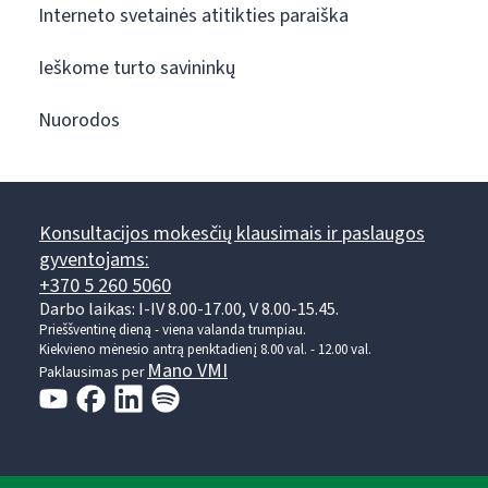
Interneto svetainės atitikties paraiška
Ieškome turto savininkų
Nuorodos
Konsultacijos mokesčių klausimais ir paslaugos
gyventojams:
+370 5 260 5060
Darbo laikas: I-IV 8.00-17.00, V 8.00-15.45.
Prieššventinę dieną - viena valanda trumpiau.
Kiekvieno mėnesio antrą penktadienį 8.00 val. - 12.00 val.
Mano VMI
Paklausimas per