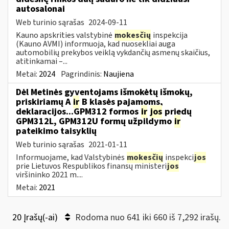
autosalonai
Web turinio sąrašas
2024-09-11
Kauno apskrities valstybinė
mokesčių
inspekcija
(Kauno AVMI) informuoja, kad nuosekliai auga
automobilių prekybos veiklą vykdančių asmenų skaičius,
atitinkamai –...
Metai:
2024
Pagrindinis:
Naujiena
Dėl Metinės gyventojams išmokėtų išmokų,
priskiriamų A
ir
B klasės pajamoms,
deklaracijos...GPM312 formos
ir
jos
priedų
GPM312L, GPM312U formų užpildymo
ir
pateikimo taisyklių
Web turinio sąrašas
2021-01-11
Informuojame, kad Valstybinės
mokesčių
inspekci
jos
prie Lietuvos Respublikos finansų ministeri
jos
viršininko 2021 m....
Metai:
2021
20 Įrašų(-ai)
Rodoma nuo 641 iki 660 iš 7,292 irašų.