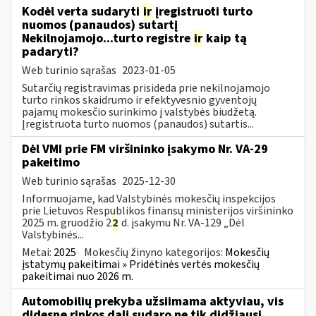
Kodėl verta sudaryti
ir
įregistruoti turto
nuomos (panaudos) sutartį
Nekilnojamojo...turto registre
ir
kaip tą
padaryti?
Web turinio sąrašas
2023-01-05
Sutarčių registravimas prisideda prie nekilnojamojo
turto rinkos skaidrumo ir efektyvesnio gyventojų
pajamų mokesčio surinkimo į valstybės biudžetą.
Įregistruota turto nuomos (panaudos) sutartis...
Dėl VMI prie FM viršininko įsakymo Nr. VA-29
pakeitimo
Web turinio sąrašas
2025-12-30
Informuojame, kad Valstybinės mokesčių inspekcijos
prie Lietuvos Respublikos finansų ministerijos viršininko
2025 m. gruodžio 2
2
d. įsakymu Nr. VA-129 „Dėl
Valstybinės...
Metai:
2025
Mokesčių žinyno kategorijos:
Mokesčių
įstatymų pakeitimai » Pridėtinės vertės mokesčių
pakeitimai nuo 2026 m.
Automobilių prekyba užsiimama aktyviau, vis
didesnę rinkos dalį sudaro ne tik didžiausi