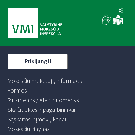
Prisijungti
Mokesčių mokėtojų informacija
Formos
Rinkmenos / Atviri duomenys
Skaičiuoklės ir pagalbininkai
Sąskaitos ir įmokų kodai
Mokesčių žinynas