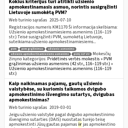
Kokius kriterijus turi atitikti užsienio
apmokestinamasis asmuo, norintis susigrąžinti
Lietuvoje sumokėtą PVM?
Web turinio sąrašas
2025-07-10
Registracijos numeris KM1170 Ši informacija skelbiama:
Užsienio apmokestinamiesiems asmenims (116–119
str.) Teisė susigrąžinti PVM, sumokėtą Lietuvoje,
suteikiama užsienio apmokestinamiesiems...
pvm
pvm grąžinimas
užsienio asmenims
Mokesčių
užsienio apmokestinamiesiems asmenims
pvmį 117 str
žinyno kategorijos:
Pridėtinės vertės mokestis » PVM
grąžinimas užsienio asmenims (42 str., 116–119 str.) »
Užsienio apmokestinamiesiems asmenims (116–119
str.)
Kaip naikinamas pajamų, gautų užsienio
valstybėse, su kuriomis taikomos dvigubo
apmokestinimo išvengimo sutartys, dvigubas
apmokestinimas?
Web turinio sąrašas
2019-03-01
Jeigu užsienio valstybė pagal dvigubo apmokestinimo
išvengimo sutarties (DAIS) nuostatas turėjo teisę
apmokestinti Jūsų gautas pajamas
ir
jas apmokestino