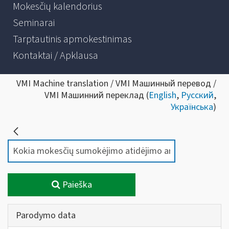
Mokesčių kalendorius
Seminarai
Tarptautinis apmokestinimas
Kontaktai / Apklausa
VMI Machine translation / VMI Машинный перевод /
VMI Машинний переклад (
English
,
Русский
,
Українська
)
Paieška
Parodymo data