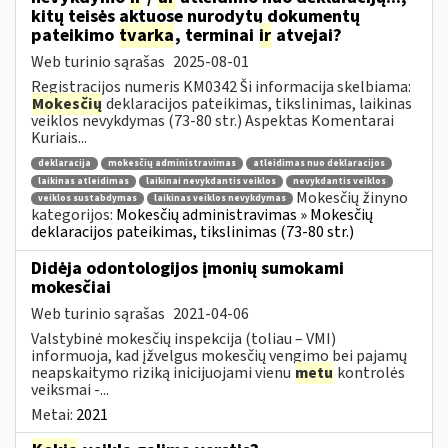
kitų teisės aktuose nurodytų dokumentų
pateikimo
tvarka
, terminai
ir
atvejai?
Web turinio sąrašas
2025-08-01
Registracijos numeris KM0342 Ši informacija skelbiama:
Mokesčių
deklaracijos pateikimas, tikslinimas, laikinas
veiklos nevykdymas (73-80 str.) Aspektas Komentarai
Kuriais...
deklaracija
mokesčių administravimas
atleidimas nuo deklaracijos
laikinas atleidimas
laikinai nevykdantis veiklos
nevykdantis veiklos
Mokesčių žinyno
veiklos sustabdymas
laikinas veiklos nevykdymas
kategorijos:
Mokesčių administravimas » Mokesčių
deklaracijos pateikimas, tikslinimas (73-80 str.)
Didėja odontologijos įmonių sumokami
mokesčiai
Web turinio sąrašas
2021-04-06
Valstybinė mokesčių inspekcija (toliau – VMI)
informuoja, kad įžvelgus mokesčių vengimo bei pajamų
neapskaitymo riziką inicijuojami vienu
metu
kontrolės
veiksmai -...
Metai:
2021