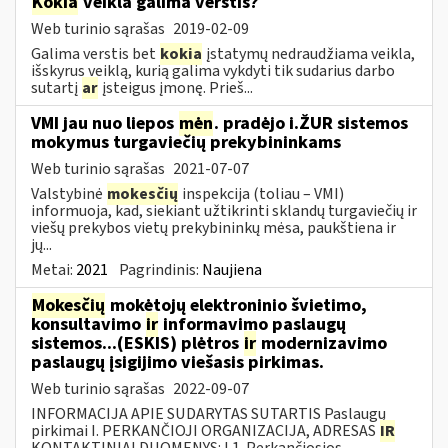
Kokia
veikla galima verstis?
Web turinio sąrašas
2019-02-09
Galima verstis bet
kokia
įstatymų nedraudžiama veikla,
išskyrus veiklą, kurią galima vykdyti tik sudarius darbo
sutartį
ar
įsteigus įmonę. Prieš...
VMI jau nuo liepos
mėn
. pradėjo i.ŽUR sistemos
mokymus turgaviečių prekybininkams
Web turinio sąrašas
2021-07-07
Valstybinė
mokesčių
inspekcija (toliau – VMI)
informuoja, kad, siekiant užtikrinti sklandų turgaviečių ir
viešų prekybos vietų prekybininkų mėsa, paukštiena ir
jų...
Metai:
2021
Pagrindinis:
Naujiena
Mokesčių
mokėtojų elektroninio švietimo,
konsultavimo
ir
informavimo paslaugų
sistemos...(ESKIS) plėtros
ir
modernizavimo
paslaugų įsigijimo viešasis pirkimas.
Web turinio sąrašas
2022-09-07
INFORMACIJA APIE SUDARYTAS SUTARTIS Paslaugų
pirkimai I. PERKANČIOJI ORGANIZACIJA, ADRESAS
IR
KONTAKTINIAI DUOMENYS: I.1. Perkančiosios