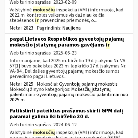
Web turinio sąrašas
2023-02-09
Valstybinė
mokesčių
inspekcija (VMI) informuoja, kad
2022 m. kontrolės veiksmus vis dažniau keičia
stebėsenos
ir
prevencinės priemonės, o...
Metai:
2023
Pagrindinis:
Naujiena
pagal Lietuvos Respublikos gyventojų pajamų
mokesčio įstatymą paramos gavėjams
ir
Web turinio sąrašas
2025-06-23
Informuojame, kad 2025 m. birželio 19 d. įsakymu Nr. VA-
57[1] buvo pakeistas 2023 m. lapkričio 17 d. įsakymas Nr.
VA-84 „Dėl dalies gyventojų pajamų mokesčio sumos
pervedimo pagal Lietuvos...
Metai:
2025
Mokesčiai:
Gyventojų pajamų mokestis
Mokesčių žinyno kategorijos:
Mokesčių įstatymų
pakeitimai » Gyventojų pajamų mokesčio pakeitimai nuo
2025 m.
Patikslinti pateiktus prašymus skirti GPM dalį
paramai galima iki birželio 30 d.
Web turinio sąrašas
2024-06-12
Valstybinė
mokesčių
inspekcija (VMI) informuoja, kad
pirmosios gyventojų skirtos pajamų mokesčio (GPM)