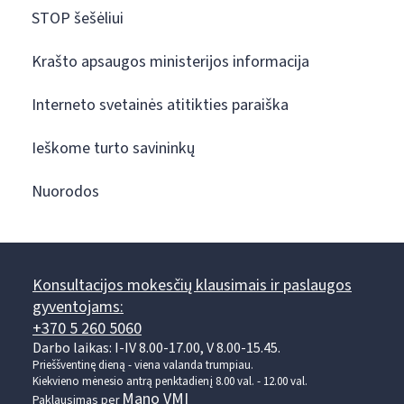
STOP šešėliui
Krašto apsaugos ministerijos informacija
Interneto svetainės atitikties paraiška
Ieškome turto savininkų
Nuorodos
Konsultacijos mokesčių klausimais ir paslaugos
gyventojams:
+370 5 260 5060
Darbo laikas: I-IV 8.00-17.00, V 8.00-15.45.
Prieššventinę dieną - viena valanda trumpiau.
Kiekvieno mėnesio antrą penktadienį 8.00 val. - 12.00 val.
Mano VMI
Paklausimas per