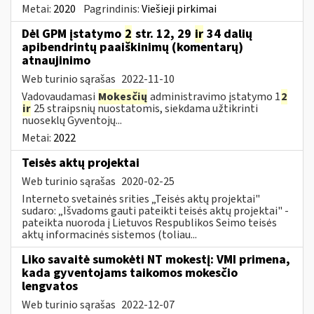
Metai:
2020
Pagrindinis:
Viešieji pirkimai
Dėl GPM įstatymo
2
str. 12, 29
ir
34 dalių
apibendrintų paaiškinimų (komentarų)
atnaujinimo
Web turinio sąrašas
2022-11-10
Vadovaudamasi
Mokesčių
administravimo įstatymo 1
2
ir
25 straipsnių nuostatomis, siekdama užtikrinti
nuoseklų Gyventojų...
Metai:
2022
Teisės aktų projektai
Web turinio sąrašas
2020-02-25
Interneto svetainės srities „Teisės aktų projektai"
sudaro: „Išvadoms gauti pateikti teisės aktų projektai" -
pateikta nuoroda į Lietuvos Respublikos Seimo teisės
aktų informacinės sistemos (toliau...
Liko savaitė sumokėti NT mokestį: VMI primena,
kada gyventojams taikomos mokesčio
lengvatos
Web turinio sąrašas
2022-12-07