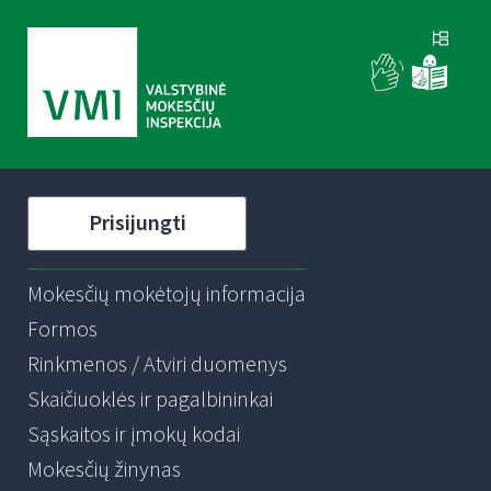
Prisijungti
Mokesčių mokėtojų informacija
Formos
Rinkmenos / Atviri duomenys
Skaičiuoklės ir pagalbininkai
Sąskaitos ir įmokų kodai
Mokesčių žinynas