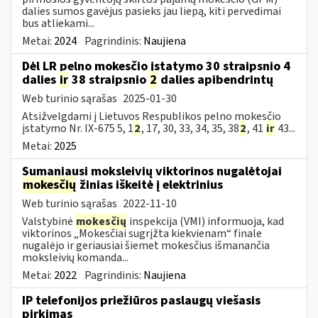
dalies sumos gavėjus pasieks jau liepą, kiti pervedimai
bus atliekami...
Metai:
2024
Pagrindinis:
Naujiena
Dėl LR pelno mokesčio įstatymo 30 straipsnio 4
dalies
ir
38 straipsnio
2
dalies apibendrintų
Web turinio sąrašas
2025-01-30
Atsižvelgdami į Lietuvos Respublikos pelno mokesčio
įstatymo Nr. IX-675 5, 1
2
, 17, 30, 33, 34, 35, 38
2
, 41
ir
43...
Metai:
2025
Sumaniausi moksleivių viktorinos nugalėtojai
mokesčių
žinias iškeitė į elektrinius
Web turinio sąrašas
2022-11-10
Valstybinė
mokesčių
inspekcija (VMI) informuoja, kad
viktorinos „Mokesčiai sugrįžta kiekvienam“ finale
nugalėjo ir geriausiai šiemet mokesčius išmanančia
moksleivių komanda...
Metai:
2022
Pagrindinis:
Naujiena
IP telefonijos priežiūros paslaugų viešasis
pirkimas