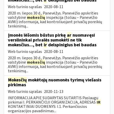
mokesčius..., bet
ir
delspinigius bei baudas
Web turinio sąrašas
2020-08-11
2020 m. liepos 30 d., Panevėžys. Panevėžio apskrities
valstybinė
mokesčių
inspekcija (toliau – Panevėžio
AVMI) informuoja, kad kontroliuojant privačių poreikių
tenkinimą...
Įmonės lėšomis būstus pirkę
ar
nuomavęsi
verslininkai privalės sumokėti ne tik
mokesčius..., bet
ir
delspinigius bei baudas
Web turinio sąrašas
2020-08-11
2020 m. liepos 30 d., Panevėžys. Panevėžio apskrities
valstybinė
mokesčių
inspekcija (toliau – Panevėžio
AVMI) informuoja, kad kontroliuojant privačių poreikių
tenkinimą...
Mokesčių
mokėtojų nuomonės tyrimų viešasis
pirkimas
Web turinio sąrašas
2020-11-13
INFORMACIJA APIE SUDARYTAS SUTARTIS Paslaugų
pirkimai I. PERKANČIOJI ORGANIZACIJA, ADRESAS
IR
KONTAKTINIAI DUOMENYS: I.1. Perkančiosios
organizacijos pavadinimas...