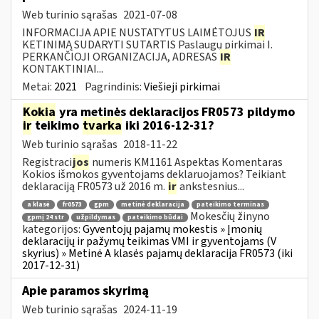
Web turinio sąrašas
2021-07-08
INFORMACIJA APIE NUSTATYTUS LAIMĖTOJUS
IR
KETINIMĄ SUDARYTI SUTARTIS Paslaugų pirkimai I.
PERKANČIOJI ORGANIZACIJA, ADRESAS
IR
KONTAKTINIAI...
Metai:
2021
Pagrindinis:
Viešieji pirkimai
Kokia
yra metinės deklaracijos FR0573 pildymo
ir
teikimo
tvarka
iki 2016-12-31?
Web turinio sąrašas
2018-11-22
Registraci
jos
numeris KM1161 Aspektas Komentaras
Kokios išmokos gyventojams deklaruojamos? Teikiant
deklaraciją FR0573 už 2016 m.
ir
ankstesnius...
a klasė
fr0573
gpm
metinė deklaracija
pateikimo terminas
Mokesčių žinyno
gpmį 24 str
užpildymas
pateikimo būdai
kategorijos:
Gyventojų pajamų mokestis » Įmonių
deklaracijų ir pažymų teikimas VMI ir gyventojams (V
skyrius) » Metinė A klasės pajamų deklaracija FR0573 (iki
2017-12-31)
Apie paramos skyrimą
Web turinio sąrašas
2024-11-19