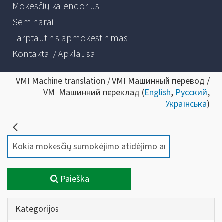
Mokesčių kalendorius
Seminarai
Tarptautinis apmokestinimas
Kontaktai / Apklausa
VMI Machine translation / VMI Машинный перевод /
VMI Машинний переклад (
English
,
Русский
,
Українська
)
Paieška
Kategorijos