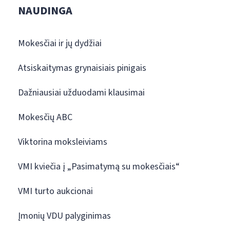
NAUDINGA
Mokesčiai ir jų dydžiai
Atsiskaitymas grynaisiais pinigais
Dažniausiai užduodami klausimai
Mokesčių ABC
Viktorina moksleiviams
VMI kviečia į „Pasimatymą su mokesčiais“
VMI turto aukcionai
Įmonių VDU palyginimas