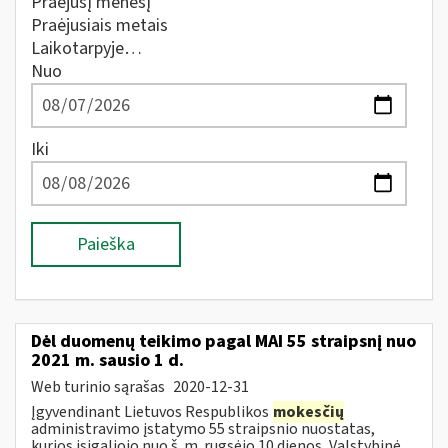
Praėjusį mėnesį
Praėjusiais metais
Laikotarpyje…
Nuo
Iki
Paieška
Dėl duomenų teikimo pagal MAI 55 straipsnį nuo
2021 m. sausio 1 d.
Web turinio sąrašas
2020-12-31
Įgyvendinant Lietuvos Respublikos
mokesčių
administravimo įstatymo 55 straipsnio nuostatas,
kurios įsigaliojo nuo š. m. rugsėjo 10 dienos, Valstybinė...