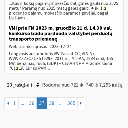
1.Kas ir kokią pajamų mokesčio dalį galės gauti nuo 2025
metų? Paramą nuo 2025 metų galės gauti: ● iki 1,
2
procento pajamų mokesčio paramos gavėjai, pagal
Lietuvos...
VMI prie FM 2023 m. gruodžio 21 d. 14.30 val.
konkurso būdu parduoda valstybei perduotą
transporto priemonę
Web turinio sąrašas
2023-12-07
Lengvasis automobilis VW Passat CC, VIN Nr.
WVWZZZ3CZCE519293, 2011 m., M1-AA, 1984 cm3, 155
kW, benzinas, ruda, (SDK) – CEAAHNPP. Pradinė kaina
761
2
,20 Eur su PVM....
20 Įrašų(-ai)
Rodoma nuo 721 iki 740 iš 7,293 irašų.
1
...
36
37
38
...
365