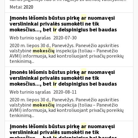
Metai:
2020
Įmonės lėšomis būstus pirkę
ar
nuomavęsi
verslininkai privalės sumokėti ne tik
mokesčius..., bet
ir
delspinigius bei baudas
Web turinio sąrašas
2020-07-30
2020 m. liepos 30 d., Panevėžys. Panevėžio apskrities
valstybinė
mokesčių
inspekcija (toliau – Panevėžio
AVMI) informuoja, kad kontroliuojant privačių poreikių
tenkinimą...
Įmonės lėšomis būstus pirkę
ar
nuomavęsi
verslininkai privalės sumokėti ne tik
mokesčius..., bet
ir
delspinigius bei baudas
Web turinio sąrašas
2020-08-11
2020 m. liepos 30 d., Panevėžys. Panevėžio apskrities
valstybinė
mokesčių
inspekcija (toliau – Panevėžio
AVMI) informuoja, kad kontroliuojant privačių poreikių
tenkinimą...
Įmonės lėšomis būstus pirkę
ar
nuomavęsi
verslininkai privalės sumokėti ne tik