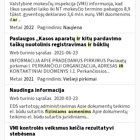
Valstybinė mokesčių inspekcija (VMI) informuoja, kad
likus savaitei laiko iki NT mokesčio termino pabaigos 8,9
tūkst. gyventojų deklaravo 3,6 mln. eurų. VMI duomenims
d
ar
...
Metai:
2022
Pagrindinis:
Naujiena
Paslaugos „Kasos aparatų
ir
kitų pardavimo
taškų nuotolinis registravimas
ir
būklių
Web turinio sąrašas
2021-06-23
INFORMACIJA APIE PRADEDAMUS PIRKIMUS Paslaugų
pirkimai I. PERKANČIOJI ORGANIZACIJA, ADRESAS
IR
KONTAKTINIAI DUOMENYS: I.1. Perkančiosios...
Metai:
2021
Pagrindinis:
Viešieji pirkimai
Naudinga informacija
Web turinio sąrašas
2020-03-23
EDS vartotojų administravimas Apie dokumentų teikimo
el. būdu sutartis
fiziniams
asmenims
Apie dokumentų
teikimo el. būdu sutartis juridiniams...
VMI kontrolės veiksmus keičia rezultatyvi
stebėsena