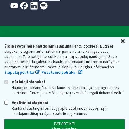
Valstybinė mokesčių inspekcija prie Lietuvos
U
Respublikos finansų ministerijos
Šioje svetainėje naudojami slapukai
(angl. cookies). Būtinieji
slapukai įdiegiami automatiškai ir jiems nėra reikalingas Jūsų
Biudžetinė įstaiga. Juridinio asmens kodas — 188659752,
sutikimas. Taip pat galite sutikti ir su kitų slapukų naudojimu. Savo
adresas: Vasario 16-osios g. 14, 01107 Vilnius, Lietuva, el.paštas:
sutikimą bet kada galėsite atšaukti pakeisdami interneto naršyklės
vmi@vmi.lt
, E. pristatymo dėžutės adresas 188659752
nustatymus ir ištrindami įrašytus slapukus. Daugiau informacijos
Duomenys apie Valstybinę mokesčių inspekciją prie Lietuvos
Slapukų politika
;
Privatumo politika.
Respublikos finansų ministerijos kaupiami ir saugomi Juridinių
asmenų registre
Būtinieji slapukai
Naudojami sklandžiam svetainės veikimui ir įgalina pagrindines
svetainės funkcijas. Be šių slapukų svetainė negali tinkamai veikti.
Analitiniai slapukai
Renka statistinę informaciją apie svetainės naudojimą ir
naudojami Jūsų naršymo patirties gerinimui.
PATVIRTINTI